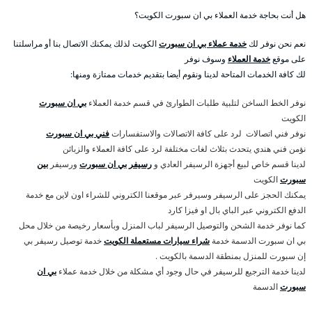
هل أنت بحاجة خدمة العملاء بي ان سبورت الكويت؟
نعم نحن نوفر لك
خدمة عملاء بي ان سبورت
الكويت لذلك يمكنك الاتصال بنا أو مراسلتنا
على موقع
خدمة العملاء
وسوف نوفر
لك كافة الخدمات المتاحة لدينا ونقوم أيضا بتقديم خدمات ممتازة ومنها:
نوفر الخط الساخن لتلبية طلبات الطوارئ في قسم خدمة العملاء
بي ان سبورت
الكويت
نوفر فني اتصالات لرد على كافة الاتصالات والاستفسارات
فني بي ان سبورت
نؤمن فني هندي يتحدث بثلاث لغات مختلفة لرد على كافة العملاء والزبائن
لدينا قسم خاص لبيع أجهزة الرسيفر العادي و
رسيفر بي ان سبورت
ورسيفر
بين
سبورت
الكويت
يمكنك الحجز على الرسيفر وسيرفر عبر موقعنا الكتروني للشراء اون لاين مع خدمة
الدفع الكتروني عبر الباي بال او فيزا كارد
كما نوفر خدمة الشحن والتوصيل الرسيفر لباب المنزل وبأسعار رخيصة من خلال محل
بي ان سبورت الدسمة خدمة
شراء سيارات مستعملة الكويت
خدمة توصيل رسيفر بي
إن سبورت للمنزل بمنطقة الدسمة بالكويت .
لدينا خدمة الترجيع للرسيفر في حال وجود أي مشكلة من خلال خدمة عملاء
بي ان
سبورت
الدسمة