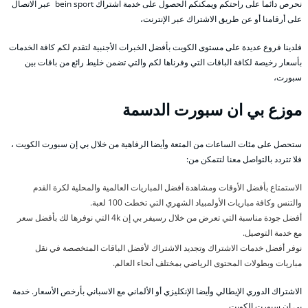
نحرص دائما على راحتكم ويمكنكم الحصول على خدمة اشتراك bein sport عبر الاتصال
على أرقامنا أو عن طريق الاشتراك عبر الإنترنت،
فلدينا فروع عديدة على مستوى الكويت بأفضل الخبرات الأجنبية لتقدم لكم كافة الخدمات
بأسعار رخيصة لكافة الباقات التي وفرناها لكم والتي تضمن خليط رائع من باقات بين
سبورت،
موزع بي ان سبورت الدسمة
ستحصل على مئات الساعات من المتعة وأيضا الرفاهية من خلال بي إن سبورت الكويت ،
فلا تتردد بالتواصل معنا لتتمكن من:
الاستمتاع بأفضل الأوقات ومشاهدة أفضل المباريات العالمية والمحلية لكرة القدم
والتنس وكافة مباريات الأولمبياد الشهري التي تخطت 100 لعبة.
أفضل جودة مناسبة التي تعرض من خلال رسيفر بي إن 4k التي نوفرها لك بأفضل سعر
مع خدمة التوصيل.
نوفر أفضل خدمات الاشتراك وتجديد الاشتراك لأفضل الباقات المتخصصة في نقل
مباريات وبطولات المحتوى الرياضي بمختلف أنحاء العالم.
الاشتراك الدوري الإيطالي وأيضا الإنكليزي أو الألماني مع الاسباني بأرخص الأسعار. خدمة
بي ان سبورت الكويت