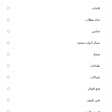
ثلاجات
حداد مظلات
حدادين
سباك أدوات صحية
صباغ
طباخات
غسالات
فتح اقفال
فني تكييف
فني ستلايت