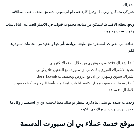
اشتراك
عبر كي نت كارد وبي بال وفيزا كارد حتى لو لم تنتهي مدته مع التعديل على البطاقة،
ودفع بنظام الاقساط لتتمكن من متابعة مجموعة قنوات في الاقمار الصناعية النايل سات
وعرب سات وغيرها،
اضافة الى القنوات المشفرة مع متابعة الرياضة بأنواعها والعديد من الخدمات سنوفرها
لكم:
أيضا اشتراك bein سريع وفوري من خلال الدفع الالكتروني.
تجديد الاشتراك الفوري باقات بي ان سبورت مع التفعيل خلال ثواني.
اشتراك سنوي وشهري بي ان مع عروض وتخفيضات bein kuwait.
أيضا دقة عالية ووضوح ممتاز لكافة الباقات المتكاملة وأيضا الترفيهية أو باقة قنوات
الاطفال ٢٤ ساعة.
وخدمات عديدة لم يتثنى لنا ذكرها ننتظر تواصلك معنا لنجيب عن أي استفسار وكل ما
يخص بين سبورت اشتراك في الكويت.
موقع خدمة عملاء بي ان سبورت الدسمة