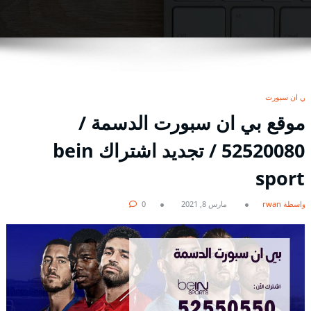
بي ان سبورت
موقع بي ان سبورت الدسمة /
52520080 / تجديد اشتراك bein
sport
بواسطة rwan
مارس 8, 2021
0