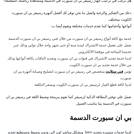
هل ترغب في تركيب جهاز رسيفر بي ان سبورت في الدسمة ومشاهدة رياضتك المفضلة؟
دعك من التفكير والرغبة واتصل بنا نحن نوفر لك أفضل أجهزة رسيفر بي ان سبورت
الكويت بمختلف
أنواعها وأحجامها كما نقدم خدمات مختلفة ونقوم أيضا ب:
خدمة بيع كافة أنواع رسيفر بي ان سبورت من خلال فني رسيفر بي ان سبورت الدسمة
نعمل على تفعيل خدمة الاشتراك لمدة سنة أو حتى شهر واحد خلال ثواني وذلك عبر
خدمتنا المتاحة في موقعنا الالكتروني
لدينا خدمة تجديد الاشتراك في قنوات بي ان سبورت وتجديد الباقات بكافة أنواعها وذلك
من خلال خدمة تجديد بي ان سبورت الكويت
نؤمن
فني ستلايت
متخصص في رسيفر بي ان سبورت لتصليح وصيانة أجهزة بي ان
سبورت
لدينا كافة قطع الغيار لرسيفر بي ان سبورت الكويت وبسعر التكلفة
نعمل على توفير البطاقة الذكية لرسيفر كما نقوم ببرمجة وضبط اللغة في رسيفر بي ان
سبورت في الدسمة بما يناسب العميل
بي ان سبورت الدسمة
لدينا خدمات متميزة بتجديد bien وبشكل مباشر اون لاين ودون وسيط وتستطيع تجديد