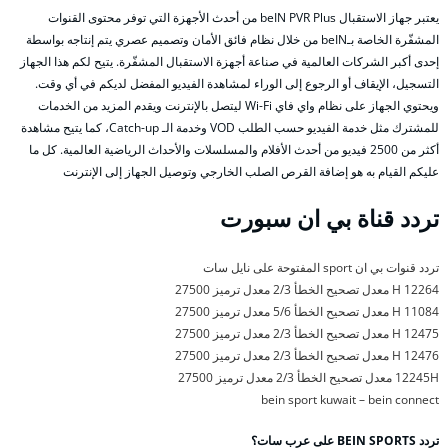
يعتبر جهاز الاستقبال beIN PVR Plus من أحدث الأجهزة التي توفر محتوى القنوات
المشفّرة الخاصة بـbeIN من خلال نظام فائق الأمان وتصميم عصري يتم إنتاجه بواسطة
إحدى أكبر الشركات العالمية في صناعة أجهزة الاستقبال المشفّرة. يتيح لكم هذا الجهاز
التسجيل، الإيقاف أو الرجوع إلى الوراء لمشاهدة الفيديو المفضل لديكم في أي وقت.
ويحتوي الجهاز على نظام واي فاي Wi-Fi ليتصل بالإنترنت ويقدم المزيد من الخدمات
للمشترك مثل خدمة الفيديو حسب الطلب VOD وخدمة الـ Catch-up، كما يتيح مشاهدة
أكثر من 2500 فيديو من أحدث الأفلام والمسلسلات والأحداث الرياضية العالمية. كل ما
عليكم القيام به هو إضافة القرص الصلب الخارجي وتوصيل الجهاز إلى الإنترنت
تردد قناة بي ان سبورت
تردد قنوات بي ان sport المفتوحة على نايل سات
12264 H معدل تصحيح الخطأ 2/3 معدل ترميز 27500
11084 H معدل تصحيح الخطأ 5/6 معدل ترميز 27500
12475 H معدل تصحيح الخطأ 2/3 معدل ترميز 27500
12476 H معدل تصحيح الخطأ 2/3 معدل ترميز 27500
12245H معدل تصحيح الخطأ 2/3 معدل ترميز 27500
bein sport kuwait – bein connect
تردد BEIN SPORTS على عرب سات؟