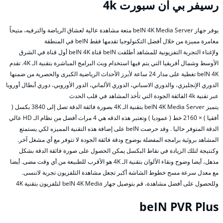
رسيفر بي ان سبورت 4k
يوفر جهاز beIN 4K Media Server متعة مشاهدة عالية لعشاق الرياضة والترفيه، متيحاً
مغامرة مميزة من خلال أفضل التكنولوجيا تقدمها فقط beIN في المنطقة
ولإغناء التجربة التفزيونية للمشاهد أطلقت beIN قناة beIN 4K أول قناة في الشرق
الأوسط وشمال أفريقيا التي يتم فيها استخدام وبث البرامج المباشرة بتقنية الـ 4K. تقدم
beIN 4K تغطية على مدار 24 ساعة لأبرز الأحداث الرياضية الكبرى والحصرية من ضمنها
الدوري الإنجليزي، والدوري الاسباني، الدوري الألماني، الدور الأوروبي، دوري أبطال أوروبا
عبر تقنية 4k الفائقة الجودة التي تأخذ المشاهد في قلب الحدث
يتميز beIN 4K Media Server بتقنية الـ 4K بصورة فائقة الدقة تصل إلى 3840 بكسل (
أفقيا ) × 2160 خط ( عموديا ) وتعتبر هذه الدقه هي 4 مرات أفضل من نظام الـ HD عالي
الدقة المتوفر حاليا . وقد حرصت beIN على إضافة هذه التقنية المميزه لكي يستمتع
المشاهد بروئية برامجه المفضلة بوضوح ودقة فائقة الجودة لا تتوفر مع أي مشغل آخر.
وكنتيجة لتلك الزيادة في نقاط البكسل يمكن الحصول على صورة فائقة الدقة بشكل
مذهل، أيضا وضوح ونقاء الألوان بتقنية الـ 4K هو الأقرب للطبيعة من أي وقت مضى. أيضا
مع معدل سرعة مسح خطوط الشاشة أكبر تجعل مشاهدة التلفزيون تجربة لاتنسى.
وللحصول على أفضل مشاهدة، قم بتوصيل جهاز beIN 4K Media لتلفزيون بتقنية 4K
beIN PVR Plus