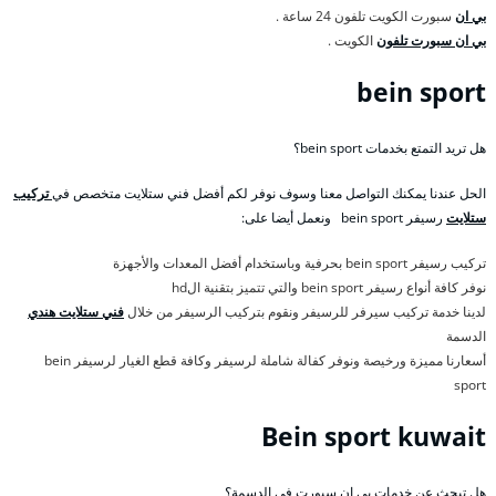
بي ان
سبورت الكويت تلفون 24 ساعة .
بي ان سبورت تلفون
الكويت .
bein sport
هل تريد التمتع بخدمات bein sport؟
الحل عندنا يمكنك التواصل معنا وسوف نوفر لكم أفضل فني ستلايت متخصص في
تركيب
ستلايت
رسيفر bein sport ونعمل أيضا على:
تركيب رسيفر bein sport بحرفية وباستخدام أفضل المعدات والأجهزة
نوفر كافة أنواع رسيفر bein sport والتي تتميز بتقنية الhd
لدينا خدمة تركيب سيرفر للرسيفر ونقوم بتركيب الرسيفر من خلال
فني ستلايت هندي
الدسمة
أسعارنا مميزة ورخيصة ونوفر كفالة شاملة لرسيفر وكافة قطع الغيار لرسيفر bein
sport
Bein sport kuwait
هل تبحث عن خدمات بي ان سبورت في الدسمة؟