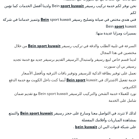
نحن نوفر لكم خدمة تركيب رسيفر Bein
sport kuwait
ولدينا أفضل الخدمات كما نؤمن
لكم
فني هندي مختص في صيانة وتصليح رسيفر
Bein
sport kuwait وتتميز خدماتنا في شركة
Bein
sport
kuwait
بمميزات ومزايا عديدة منها:
السرعة في تلبية الطلب والدقة في تركيب رسيفر
Bein sport kuwait
من خلال
مختصين في هذا المجال
لدينا قسم خاص لبيع رسيفر واستبدال الرسيفر القديم برسيفر جديد مع خدمة تجديد
رسيفر بي ان سبورت
نعمل على توفير بطاقة الذكية للرسيفر وتوفير باقات الترفيه وبأفضل الأسعار
خدمة تفعيل الاشتراك في
Bein sport
kuwait أينما كنت داخل الكويت مع خدمة الدفع
الكتروني
نورد للعملاء خدمة الشحن والتركيب للرسيفر Bein sport kuwait مع تقديم ضمان
شامل على الخدمة
لذلك لا تتردد في التواصل معنا وسارع على حجز رسيفر
Bein sport kuwait
والتمتع
بمشاهدة المباريات وأفلامك المفضلة
على شبكة قنوات البي ان
bein kuwait
.