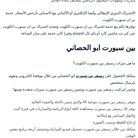
مباريات وبطولات المحتوى الرياضي بمختلف أنحاء العالم.
الاشتراك الدوري الإيطالي وأيضا الإنكليزي أو الألماني مع الاسباني بأرخص الأسعار. خدمة
بي ان سبورت الكويت
نوفرها لكم مع خدمة اشتراك بي ان سبورت الكويت وتجديد اشتراك بي ان سبورت الكويت
عبر كي نت ماشتر كارد أو باي بال paypal وفيزا كارد خدمة على مدار الساعة
بين سبورت ابو الحصاني
ما هي ميزات رسيفر بين سبورت الكويت؟
يمكنك الحصول على
رسيفر بين سبورت
ابو الحصاني من خلال موقعنا الكتروني ونقوم
بإرسال متخصص
وخبير لتركيب رسيفر بين سبورت ويتميز رسيفر بين سبورت بميزات متعددة ومنها:
يتوفر رسيفر بين سبورت بنوعية 4K والذي يتميز بالدقة والجودة العالية
يوفر لك رسيفر بين سبورت بمشاهدة كافة أنواع الرياضة والمباريات في فترة البث
والنقل المباشر مع إمكانية
إرجاع اللقطة وتثبيت الصورة
يمكنك من خلال رسيفر بين سبورت تسجيل فيديو للمباراة وتسجيل أربعة برامج بنفس
الوقت