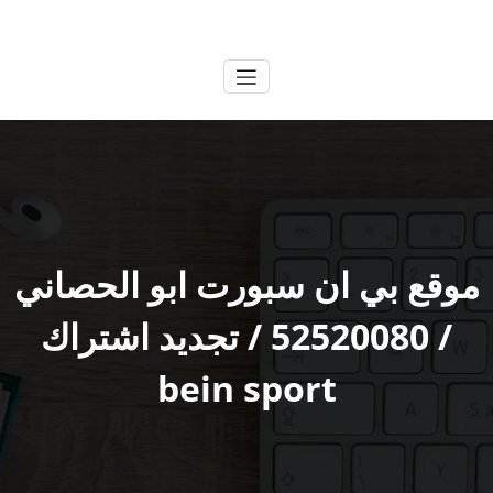
لتجاوز
الكويتية
خدمات وظائف بالكويت
لى
لمحتوى
موقع بي ان سبورت ابو الحصاني
/ 52520080 / تجديد اشتراك
bein sport