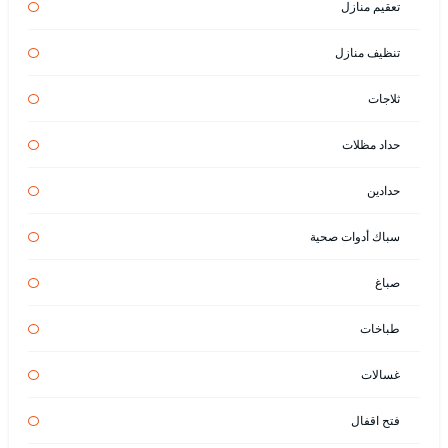
تعقيم منازل
تنظيف منازل
ثلاجات
حداد مظلات
حدادين
سباك أدوات صحية
صباغ
طباخات
غسالات
فتح اقفال