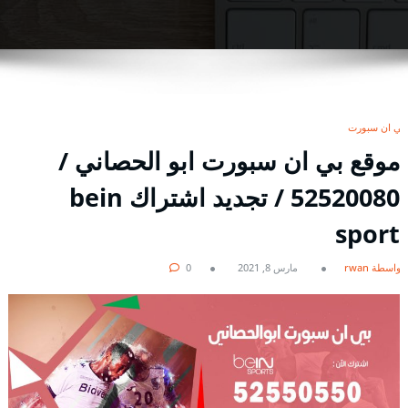
بي ان سبورت
موقع بي ان سبورت ابو الحصاني /
52520080 / تجديد اشتراك bein
sport
بواسطة rwan
مارس 8, 2021
0