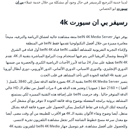
لدينا خدمة الترجيع للرسيفر في حال وجود أي مشكلة من خلال خدمة عملاء
بي ان
سبورت
ابو الحصاني
رسيفر بي ان سبورت 4k
يوفر جهاز beIN 4K Media Server متعة مشاهدة عالية لعشاق الرياضة والترفيه، متيحاً
مغامرة مميزة من خلال أفضل التكنولوجيا تقدمها فقط beIN في المنطقة
ولإغناء التجربة التفزيونية للمشاهد أطلقت beIN قناة beIN 4K أول قناة في الشرق
الأوسط وشمال أفريقيا التي يتم فيها استخدام وبث البرامج المباشرة بتقنية الـ 4K. تقدم
beIN 4K تغطية على مدار 24 ساعة لأبرز الأحداث الرياضية الكبرى والحصرية من ضمنها
الدوري الإنجليزي، والدوري الاسباني، الدوري الألماني، الدور الأوروبي، دوري أبطال أوروبا
عبر تقنية 4k الفائقة الجودة التي تأخذ المشاهد في قلب الحدث
يتميز beIN 4K Media Server بتقنية الـ 4K بصورة فائقة الدقة تصل إلى 3840 بكسل (
أفقيا ) × 2160 خط ( عموديا ) وتعتبر هذه الدقه هي 4 مرات أفضل من نظام الـ HD عالي
الدقة المتوفر حاليا . وقد حرصت beIN على إضافة هذه التقنية المميزه لكي يستمتع
المشاهد بروئية برامجه المفضلة بوضوح ودقة فائقة الجودة لا تتوفر مع أي مشغل آخر.
وكنتيجة لتلك الزيادة في نقاط البكسل يمكن الحصول على صورة فائقة الدقة بشكل
مذهل، أيضا وضوح ونقاء الألوان بتقنية الـ 4K هو الأقرب للطبيعة من أي وقت مضى. أيضا
مع معدل سرعة مسح خطوط الشاشة أكبر تجعل مشاهدة التلفزيون تجربة لاتنسى.
وللحصول على أفضل مشاهدة، قم بتوصيل جهاز beIN 4K Media لتلفزيون بتقنية 4K