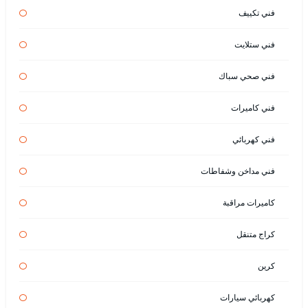
فني تكييف
فني ستلايت
فني صحي سباك
فني كاميرات
فني كهربائي
فني مداخن وشفاطات
كاميرات مراقبة
كراج متنقل
كرين
كهربائي سيارات