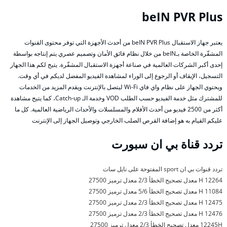
beIN PVR Plus
يعتبر جهاز الاستقبال beIN PVR Plus من أحدث الأجهزة التي توفر محتوى القنوات
المشفّرة الخاصة بـbeIN من خلال نظام فائق الأمان وتصميم عصري يتم إنتاجه بواسطة
إحدى أكبر الشركات العالمية في صناعة أجهزة الاستقبال المشفّرة. يتيح لكم هذا الجهاز
التسجيل، الإيقاف أو الرجوع إلى الوراء لمشاهدة الفيديو المفضل لديكم في أي وقت.
ويحتوي الجهاز على نظام واي فاي Wi-Fi ليتصل بالإنترنت ويقدم المزيد من الخدمات
للمشترك مثل خدمة الفيديو حسب الطلب VOD وخدمة الـ Catch-up، كما يتيح مشاهدة
أكثر من 2500 فيديو من أحدث الأفلام والمسلسلات والأحداث الرياضية العالمية. كل ما
عليكم القيام به هو إضافة القرص الصلب الخارجي وتوصيل الجهاز إلى الإنترنت
تردد قناة بي ان سبورت
تردد قنوات بي ان sport المفتوحة على نايل سات
12264 H معدل تصحيح الخطأ 2/3 معدل ترميز 27500
11084 H معدل تصحيح الخطأ 5/6 معدل ترميز 27500
12475 H معدل تصحيح الخطأ 2/3 معدل ترميز 27500
12476 H معدل تصحيح الخطأ 2/3 معدل ترميز 27500
12245H معدل تصحيح الخطأ 2/3 معدل ترميز 27500