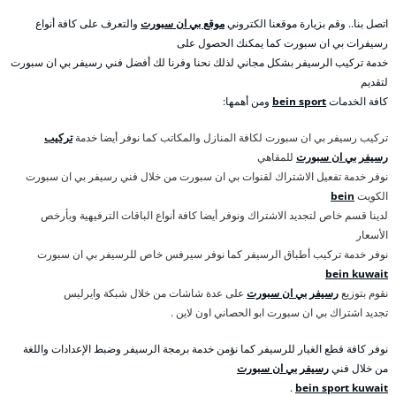
اتصل بنا.. وقم بزيارة موقعنا الكتروني
موقع بي ان سبورت
والتعرف على كافة أنواع
رسيفرات بي ان سبورت كما يمكنك الحصول على
خدمة تركيب الرسيفر بشكل مجاني لذلك نحنا وفرنا لك أفضل فني رسيفر بي ان سبورت
لتقديم
كافة الخدمات
bein sport
ومن أهمها:
تركيب رسيفر بي ان سبورت لكافة المنازل والمكاتب كما نوفر أيضا خدمة
تركيب
رسيفر بي ان سبورت
للمقاهي
نوفر خدمة تفعيل الاشتراك لقنوات بي ان سبورت من خلال فني رسيفر بي ان سبورت
الكويت
bein
لدينا قسم خاص لتجديد الاشتراك ونوفر أيضا كافة أنواع الباقات الترفيهية وبأرخص
الأسعار
نوفر خدمة تركيب أطباق الرسيفر كما نوفر سيرفس خاص للرسيفر بي ان سبورت
bein kuwait
نقوم بتوزيع
رسيفر بي ان سبورت
على عدة شاشات من خلال شبكة وايرليس
تجديد اشتراك بي ان سبورت ابو الحصاني اون لاين .
نوفر كافة قطع الغيار للرسيفر كما نؤمن خدمة برمجة الرسيفر وضبط الإعدادات واللغة
من خلال فني
رسيفر بي ان سبورت
.
bein sport kuwait