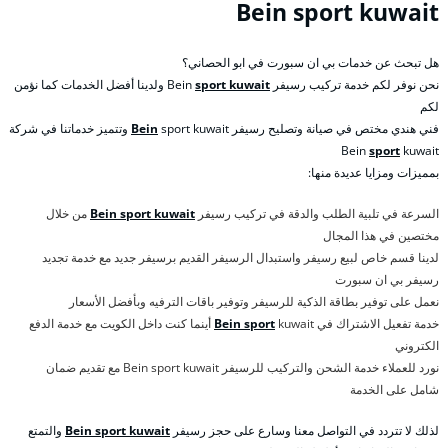
Bein sport kuwait
هل تبحث عن خدمات بي ان سبورت في ابو الحصاني؟
نحن نوفر لكم خدمة تركيب رسيفر Bein
sport kuwait
ولدينا أفضل الخدمات كما نؤمن
لكم
فني هندي مختص في صيانة وتصليح رسيفر
Bein
sport kuwait وتتميز خدماتنا في شركة
Bein
sport
kuwait
بمميزات ومزايا عديدة منها:
السرعة في تلبية الطلب والدقة في تركيب رسيفر
Bein sport kuwait
من خلال
مختصين في هذا المجال
لدينا قسم خاص لبيع رسيفر واستبدال الرسيفر القديم برسيفر جديد مع خدمة تجديد
رسيفر بي ان سبورت
نعمل على توفير بطاقة الذكية للرسيفر وتوفير باقات الترفيه وبأفضل الأسعار
خدمة تفعيل الاشتراك في
Bein sport
kuwait أينما كنت داخل الكويت مع خدمة الدفع
الكتروني
نورد للعملاء خدمة الشحن والتركيب للرسيفر Bein sport kuwait مع تقديم ضمان
شامل على الخدمة
لذلك لا تتردد في التواصل معنا وسارع على حجز رسيفر
Bein sport kuwait
والتمتع