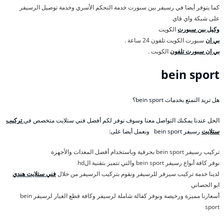
كما يتوفر أيضا في رسيفر بين سبورت خدمة التحكم الأسري وخدمة توصيل الرسيفر
على شبكة واي فاي
وكيل بين سبورت
الكويت
بي ان
سبورت الكويت تلفون 24 ساعة .
بي ان سبورت تلفون
الكويت .
bein sport
هل تريد التمتع بخدمات bein sport؟
الحل عندنا يمكنك التواصل معنا وسوف نوفر لكم أفضل فني ستلايت متخصص في
تركيب
ستلايت
رسيفر bein sport ونعمل أيضا على:
تركيب رسيفر bein sport بحرفية وباستخدام أفضل المعدات والأجهزة
نوفر كافة أنواع رسيفر bein sport والتي تتميز بتقنية الhd
لدينا خدمة تركيب سيرفر للرسيفر ونقوم بتركيب الرسيفر من خلال
فني ستلايت هندي
ابو الحصاني
أسعارنا مميزة ورخيصة ونوفر كفالة شاملة لرسيفر وكافة قطع الغيار لرسيفر bein
sport