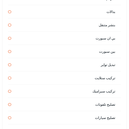
بدالات
بنشر متنقل
بي ان سبورت
بين سبورت
تبديل تواير
تركيب ستلايت
تركيب سيراميك
تصليح تلفونات
تصليح سيارات