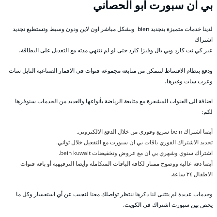
بي ان سبورت ابو الحصاني
لدينا خدمات متميزة بتجديد bien وبشكل مباشر اون لاين ودون وسيط وتستطيع تجديد
اشتراك
عبر كي نت كارد وبي بال وفيزا كارد حتى لو لم تنتهي مدته مع التعديل على البطاقة،
ودفع بنظام الاقساط لتتمكن من متابعة مجموعة قنوات في الاقمار الصناعية النايل سات
وعرب سات وغيرها،
اضافة الى القنوات المشفرة مع متابعة الرياضة بأنواعها والعديد من الخدمات سنوفرها
لكم:
أيضا اشتراك bein سريع وفوري من خلال الدفع الالكتروني.
تجديد الاشتراك الفوري باقات بي ان سبورت مع التفعيل خلال ثواني.
اشتراك سنوي وشهري بي ان مع عروض وتخفيضات bein kuwait.
أيضا دقة عالية ووضوح ممتاز لكافة الباقات المتكاملة وأيضا الترفيهية أو باقة قنوات
الاطفال ٢٤ ساعة.
وخدمات عديدة لم يتثنى لنا ذكرها ننتظر تواصلك معنا لنجيب عن أي استفسار وكل ما
يخص بين سبورت اشتراك في الكويت.