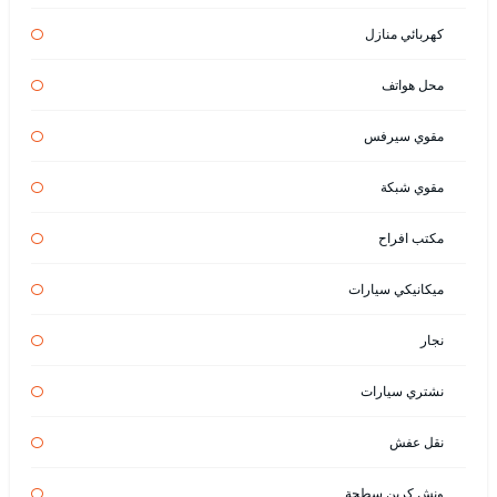
كهربائي منازل
محل هواتف
مقوي سيرفس
مقوي شبكة
مكتب افراح
ميكانيكي سيارات
نجار
نشتري سيارات
نقل عفش
ونش كرين سطحة