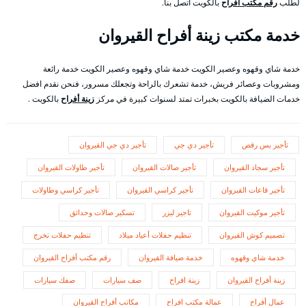
لطلب
رقم مكتب أفراح
بالكويت اتصل بنا.
خدمة مكتب زينة أفراح القيروان
خدمة شاي وقهوه وعصير الكويت خدمة شاي وقهوه وعصير الكويت خدمة رائعة
ومشروبات وعصائر فريش، خدمة تشعرك بالراحة وتجعلك مسرور، فنحن نقدم افضل
خدمات الضيافة بالكويت بخبرات تمتد لسنوات كبيرة في مركز
زينة أفراح
بالكويت .
تأجير بس رقص
تأجير دي جي
تأجير دي جي القيروان
تأجير سجاد القيروان
تأجير صالات القيروان
تأجير طاولات القيروان
تأجير قاعات القيروان
تأجير كراسي القيروان
تأجير كراسي وطاولات
تأجير موكيت القيروان
تاجير ليزر
تسكير صالات وحدائق
تصميم كوش القيروان
تنظيم حفلات أعياد ميلاد
تنظيم حفلات تخرج
خدمة شاي وقهوه
خدمة ضيافة القيروان
رقم مكتب أفراح القيروان
زينة أفراح القيروان
زينة افراح
صف سيارات
صفك سيارات
عمال أفراح
عمالة مكتب افراح
مكاتب أفراح القيروان