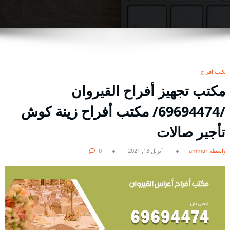
مكتب افراح
مكتب تجهيز أفراح القيروان
/69694474/ مكتب أفراح زينة كوش
تأجير صالات
بواسطة ammar
أبريل 13, 2021
0