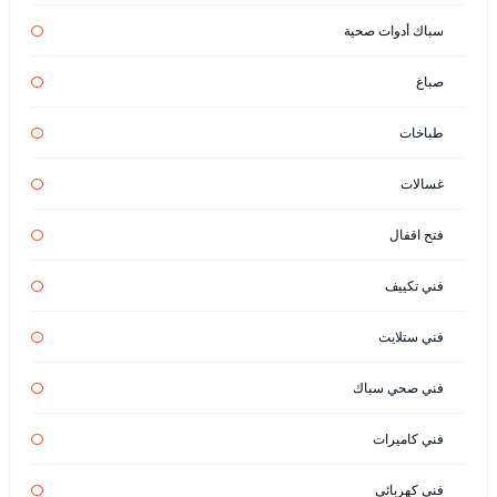
سباك أدوات صحية
صباغ
طباخات
غسالات
فتح اقفال
فني تكييف
فني ستلايت
فني صحي سباك
فني كاميرات
فني كهربائي