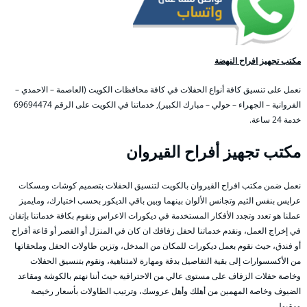
مكتب تجهيز افراح النهضة
نعمل على تنسيق كافة أنواع الحفلات في كافة محافظات الكويت (العاصمة – الاحمدي –
الفروانية – الجهراء – حولي – مبارك الكبير), خدماتنا في الكويت على الرقم 69694474
خدمة 24 ساعة.
مكتب تجهيز أفراح القيروان
نعمل ضمن مكتب افراح القيروان بالكويت لتنسيق الحفلات بتصميم كوشات ومسكات
عرايس بنفس الثيم وتجانس الألوان بينهما وبين باقي الديكور بحسب اختيارك، ومايميز
عملنا هو تعدد وتجدد الأفكار المستخدمة في ديكورات الاعراس ونقوم بكافة خدماتنا بإتقان
في إخراج العمل، ونقدم خدماتنا لحفل زفافك ان كان في المنزل أو القصر أو قاعة أفراح
أو فندق، حيث نقوم بعمل ديكورات للمكان من المدخل، وتزين طاولات الحفل وملحقاتها
من الأكسسوارات إلى بقية التفاصيل بدقة ومهارة لامتناهية، ونقوم بتنسيق الحفلات
وخاصة حفلات الزفاف على مستوى عالي من الاحترافية حيث أننا نهتم بالكوشة ومقاعد
الضيوف وخاصة المهمين من أهلك وأهل عروسك، وترتيب الطاولات بأسعار رخيصة
ومقبول.