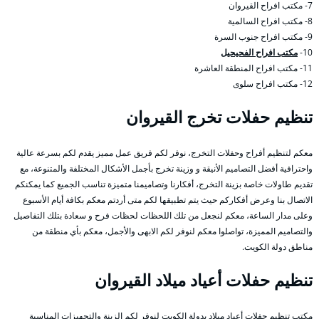
7- مكتب افراح القيروان
8- مكتب افراح السالمية
9- مكتب افراح جنوب السرة
10-
مكتب افراح الفحيحيل
11- مكتب افراح المنطقة العاشرة
12- مكتب افراح سلوى
تنظيم حفلات تخرج القيروان
معكم لتنظيم أفراح وحفلات التخرج، نوفر لكم فريق عمل مميز يقدم لكم بسرعة عالية
واحترافية أفضل التصاميم الأنيقة و وزينة تخرج بأجمل الأشكال المختلفة والمتنوعة، مع
تقديم طاولات خاصة بزينة التخرج، أفكارنا وتصاميمنا متميزة تناسب الجميع كما يمكنكم
الاتصال بنا وعرض أفكاركم حيث يتم تطبيقها لكم متى أردتم معكم بكافة أيام الأسبوع
وعلى مدار الساعة، معكم لنجعل من تلك اللحظات لحظات فرح و سعادة بتلك التفاصيل
والتصاميم المميزة، تواصلوا معكم لنوفر لكم الابهى والأجمل، معكم بأي منطقة من
مناطق دولة الكويت.
تنظيم حفلات أعياد ميلاد القيروان
مكتب تنظيم حفلات أعياد ميلاد بدولة الكويت لنوفر لكم الزينة والتجهيزات المناسبة