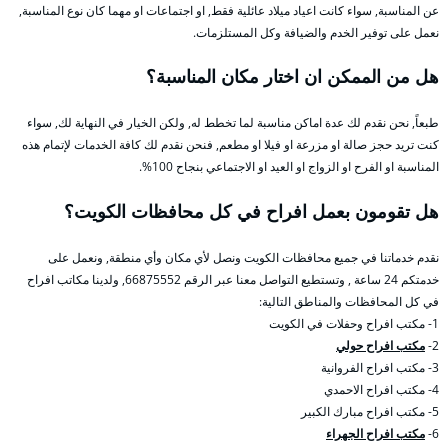
عن المناسبة, سواء كانت اعياد ميلاد عائلية فقط, او اجتماعات او مهما كان نوع المناسبة,
نعمل على توفير الخدم والضيافة وكل المستلزمات.
هل من الممكن ان اختار مكان المناسبة؟
طبعاً, نحن نقدم لك عدة اماكن مناسبة لما تخطط له, ولكن الخيار في النهاية لك, سواء
كنت تريد حجز صالة او مزرعة او فيلا او مطعم, فنحن نقدم لك كافة الخدمات لإتمام هذه
المناسبة او الفرح او الزواج او العيد او الاجتماعي بنجاح 100%.
هل تقومون بعمل افراح في كل محافظات الكويت؟
نقدم خدماتنا في جميع محافظات الكويت ونصل لأي مكان وأي منطقة, ونعمل على
خدمتكم 24 ساعة , وتستطيع التواصل معنا عبر الرقم 66875552, ولدينا مكاتب افراح
في كل المحافظات والمناطق التالية:
1- مكتب افراح وحفلات في الكويت
2-
مكتب افراح حولي
3- مكتب افراح الفروانية
4- مكتب افراح الاحمدي
5- مكتب افراح مبارك الكبير
6-
مكتب افراح الجهراء