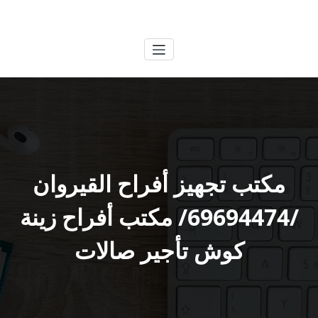
لتجاوز
الكويتية
خدمات وظائف بالكويت
لى
لمحتوى
مكتب تجهيز أفراح القيروان
/69694474/ مكتب أفراح زينة
كوش تأجير صالات