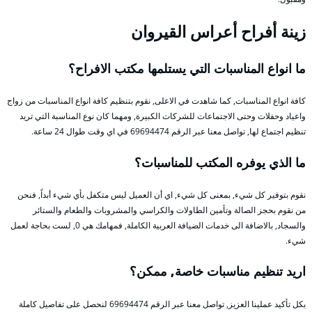
زينة أفراح أعراس القيروان
ما انواع المناسبات التي يستلمها مكتب الافراح؟
كافة انواع المناسبات, كما شاهدت في الاعلى, نقوم بتنظيم كافة انواع المناسبات من زواج
واعياد وحفلات وحتى الاجتماعات للشركات الكبيرة, ومهما كان نوع المناسبة التي تريد
تنظيم اجتماع لها, تواصل معنا عبر الرقم 69694474 في اي وقت طوال 24 ساعة.
ما الذي يوفره المكتب للمناسبات؟
نقوم بتوفير كل شيء, بمعنى كل شيء, اي أن العميل ليس متكفل بأي شيء أبداً, فنحن
من نقوم بحجز الصالة وتأمين الطاولات والكراسي والمشروبات والطعام والستائر
والسجاد, بالاضافة الى خدمات الضيافة العربية الكاملة, فمهامك هي 0, لست بحاجة لعمل
شيء.
اريد تنظيم مناسبات خاصة, ممكن؟
بكل تأكيد عملينا العزيز, تواصل معنا عبر الرقم 69694474 لنحصل على تفاصيل كاملة