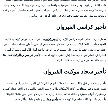
نقدم DJ خبير يقوم بتوفير كافة الموسيقى والاغاني التي تريدها ودمجها، DJ محترف يجعل
من حفلاتكم حفلات مميزة، اتصل بنا عبر ارقام الشركة و أخبرنا لنقوم بتلبيتك بأسرع وقت
ولكافة مناطق الكويت خدمة
تأجير دي جي
عادي أو دي جي إسلامي.
تأجير كراسي القيروان
تعمل شركتنا على تقديم كراسي للإيجار،
تأجير كراسي
الكويت حيث نوفر كراسي عالية
الجودة وأحدث التشكيلات وبأرخص الأسعار، حيث نقدم كراسي بألوان مختلفة مناسبة لأي
حفلة تقام، نقدم خدماتنا على أعلى مستوى من الرقي وأجود أنواع الكراسي منها كراسي
استرتش، استرتش دهبي، استرتش فضي .. الخ، لخدمات
تأجير كراسي وطاولات
اتصل بنا
ونحن دائما نسعى في إرضاء عملائنا الكرام.
تأجير سجاد موكيت القيروان
تأجير سجاد من قبل مكاتب تنظيم الحفلات لنوفر لكم مكان كامل متناسق أنيق ، حيث
نقدم خدمة
تأجير سجاد
من كافة الأشكال والانواع منها الحفر والتبريزي.. الخ، احجام كبيرة
و صغيرة، ألوان مميزة و مختلفة، اتصل بنا عبر ارقام الشرمة و أخبرنا عن طلبك لتلبيتك
بأسرع وقت ولكافة مناطق الكويت خدمة
تأجير موكيت
زولية زوليات بأقل سعر .