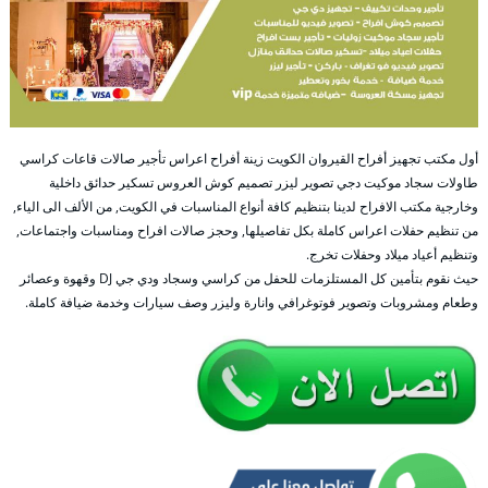
أول مكتب تجهيز أفراح القيروان الكويت زينة أفراح اعراس تأجير صالات قاعات كراسي
طاولات سجاد موكيت دجي تصوير ليزر تصميم كوش العروس تسكير حدائق داخلية
وخارجية مكتب الافراح لدينا بتنظيم كافة أنواع المناسبات في الكويت, من الألف الى الياء,
من تنظيم حفلات اعراس كاملة بكل تفاصيلها, وحجز صالات افراح ومناسبات واجتماعات,
وتنظيم أعياد ميلاد وحفلات تخرج.
حيث نقوم بتأمين كل المستلزمات للحفل من كراسي وسجاد ودي جي DJ وقهوة وعصائر
وطعام ومشروبات وتصوير فوتوغرافي وانارة وليزر وصف سيارات وخدمة ضيافة كاملة.