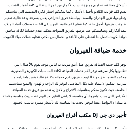
بأشكال مختلفة، تصاميم مميزة تناسب الأعمار من عمر السنة الى كافة أعمار الشباب،
نقدم لكم قوالب الكادتو بأجمل الأشكال كما يمكنكم اختيار فكرة التصميك التي تناسبكم
وتطبيقها، تزين الجدران والسقف بواسطة فريق احترافي يعمل بسرعة ودقة عالية، تقديم
طاولات وتزينها بأجمل حلة، كما ننظم لكم قائمة بالموسيقى الخاصة بحفلات أعياد الميلاد،
ننفذ أفكاركم وتصاميمكم عند عرضها للفريق المتواجد معكم، نقدم خدماتنا لكافة مناطق
دولة الكويت، اتصل بنا لتحظى على الأناقة و الجمال من مكتب تنظيم حفلات ميلاد الكويت.
خدمة ضيافة القيروان
نوفر لكم خدمة الضيافة بفريق عمل أنيق مرتب ب لباس موحد يقوم بالأعمال التي
تطلبونها بكل سرعة، نوفر لكم خدمات الضيافة لكافة المناسبات الكبيرة و الصغيرة،
معكم بكافة مناطق دولة الكويت، فريق يقدم خدماته بكفاءة عالية يتميز باحترامه و
سرعته، يمكنم الاعتماد عليه بكل التفاصيل ليوفر لك الراحة والهدوء والتمتع بمناسبتك
الخاصة، حيث نكون معكم بمناسبات الأفراح والاحزان، نقدم مع فريق خدمة الضيافة
الأغراض التي يجب توافرها بأي مناسبة، لا داعي للقلق بعد اليوم عند حدوث مناسبة مفاجئة
ماعليك الا التواصل معنا لنوفر الخدمات المناسبة لك بأسعار مميزة تناسب الجميع.
تأجير دي جي DJ مكتب أفراح القيروان
تأجير DJ من قبل مكاتب تنظيم الحفلات لنوفر لكم أجواء تخص وتناسب حفلاتكم ، حيث