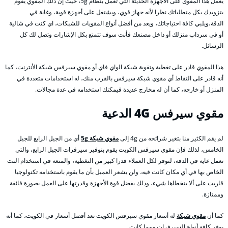
يعمل هذا المقوى على الأجهزة الحديثة التي تعمل بنظام 5g، حيث إن ذلك المقوي يقوم
بتزويدك بكل متطلباتك نظرا لأنه جهاز قوي، ويشتغل على أجهزة قوية، وغاية في
الدقة،ويلبي كافة احتياجاتك، ويعد من أفضل أنواع المقويات للشبكات، اي كنت في شالية
أو في سرداب منزلك أو داخل مصنعك فأنت سوف تتمتع بكل الإشارات وتصل لك كل
الرسائل.
هذا المقوي قادر على تغطية وتقوية شبكة الواي فاي أو مقوي سيرفس شبكة الأنترنت، كما
أنه قادر على التقاط أي مقوي شبكة سيرفس بالقرب منك، له استخدامات متعددة في
المنزل أو خارجه، كما أن له مخارج عديدة فيمكنك استخدامه في عدة مجالات.
مقوي سيرفس 4G
الدعية
لم يقم الكثير منا بتغير شرائحه من 4g إلى
مقوي شبكة 5g
أي من الجيل الرابع للجيل
الخامس، لذلك فإن مقوي سيرفس الكويت يقوم بتوفير سيرفرات الجيل الرابع، والتي
تعمل غاية في الدقة، لتوفر لكل العملاء قدرا كبير من التغطية، والمتعة في استخدام النت
الخاص بها في أي مكان كانت فيه، ولن يشعر العميل بأن ما يقوم باستخدامه تكنولوجيا
قاربت على ألا يتخطاها شيء، وذلك بفضل قوة الأجهزة وقدرتها على العمل بصورة فائقة
وممتازة.
كما أن
مقوي شبكة
له أسعار مقوي سيرفس الكويت تعد أفضل أسعار في الكويت، كما أنه
يوفر كافة أنواع السيرفرات مهما كانت.