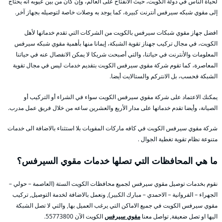
لحياة الناس في دولة الكويت، حيث الانفتاح على العالم، وإن كان من بين عيوبه أنه يحتاج
إلى مقوي شبكه سيرفس أنترنت كبيرة، كما يوجد به وصلات خاصة لتوصيله بجهاز آخر.
افضل جهاز مقوي شبكات سيرفس بالكويت من الشركات التي تقدم خدماتها لأهل
الكويت، في مجال تركيب جهناز تقوية الشبكة، إيمانا منها بأهمية مقوي شبكه سيرفس
المعلومات والأنترنت في حياتنا، والتي أصبحت شريكا لا يمكن الانفصال عنه في حياتنا
المعاصرة، كما تقوم شركة مقوي سيرفس الكويت بتقديم خدمات ليس في مجال تقوية
الشبكة فحسب، بل الانتركم والستالايت أيضا.
يمكنك الاعتماد على شركة مقوي سيرفس الكويت سواء في الشراء أو التركيب أو
الصيانة، وأيضا تقدم خدماتها على مدار الأربع والعشرين ساعه من خلال فريق عمل مدرب.
شركة مقوي سيرفس الكويت في كافه ماركات المقويات بلا استثناء بالاضافة الى خدمات
متنوعة نظام تقوية تغطية الجوال .
ما هي المحافظات التي تصلها خدمات مقوي السيرفس؟
نقوم بخدمات توصيل مقوي سيرفس لجميع محافظات الكويت الستة (العاصمة – حولي –
الجهراء – الفروانية – الاحمدي – مبارك الكبير), ونعمل بالاضافة لخدمة التوصيل, تركيب
مقوي سيرفس الكويت في جميع الاماكن التي يرغب العميل بها, والتي لا تصل الشبكة
اليها او تصل ضعيفة, تواصل معنا
مقوي سيرفس
الكويت الآن 55773800.