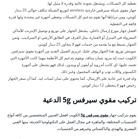
تغطية كل الشبكات، ويشتغل بجودة عالية وقدرة لا مثيل لها.
جهاز مقوي شبكة سيرفس خارجية wireless لتوزيع الشبكة تتكلف حوالي 35 دينار
كويتي، ومن مزاياها أنها تقوم بتدعيم كل الشبكات وتغطي أجهزة غير محددة ولها قدرة
فائقة في التغطية.
افضل جهاز موزع إرسال داخلي، يشتغل الجهاز على توزيع و توصيل الإنترنت للأماكن
المعزولة في المنزل أو العمارة، مثل الغرف في الطابق الأرضي او السراديب، وثمن
الجهاز بسيط مع ما يقدمه من خدمات فهو لا يتجاوز 25 دينار كويتي.
سويتش توزيع، هذا الجهاز يوفر عليك عزيزي العميل العديد من أجهزة مقوي سيرفس
الكويت حيث إنه مزود بثمان منافذ، ويقوم بتدعيم كل الأنظمة مهما كانت الأجهزة التي
تعتمد عليها، اي كانت أندرويد أو آيفون أو ويندوز، لذلك فهو يشتغل على أجهزة
الكمبيوتر واللاب توب و الهاتف المحمول وغير ذلك.
وله قدرة غير عادية على الإرسال، كما يحتوي على ثمان لمبات ليد، كما أن سعر الجهاز
رخيص فهو لا يتخطى 12 دينار كويتي.
تركيب مقوي سيرفس
5g الدعية
يقوم بتركيب جهاز
مقوي سيرفس 5g
الكويت افضل الفنيين المتخصصين من كافه أنواع
الجنسيات المختلفة، والماهرة في مجال العمل على التكنولوجيا الحديثة، منها الفني
المصري والهندي والباكستاني وغيرهم من الجنسيات.