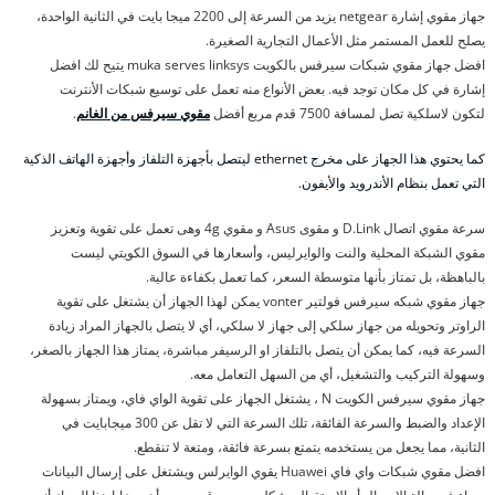
جهاز مقوي إشارة netgear يزيد من السرعة إلى 2200 ميجا بايت في الثانية الواحدة،
يصلح للعمل المستمر مثل الأعمال التجارية الصغيرة.
افضل جهاز مقوي شبكات سيرفس بالكويت muka serves linksys يتيح لك افضل
إشارة في كل مكان توجد فيه. بعض الأنواع منه تعمل على توسيع شبكات الأنترنت
لتكون لاسلكية تصل لمسافة 7500 قدم مربع أفضل
مقوي سيرفس من الغانم
.
كما يحتوي هذا الجهاز على مخرج ethernet ليتصل بأجهزة التلفاز وأجهزة الهاتف الذكية
التي تعمل بنظام الأندرويد والأيفون.
سرعة مقوي اتصال D.Link و مقوى Asus و مقوي 4g وهى تعمل على تقوية وتعزيز
مقوي الشبكة المحلية والنت والوايرليس، وأسعارها في السوق الكويتي ليست
بالباهظة، بل تمتاز بأنها متوسطة السعر، كما تعمل بكفاءة عالية.
جهاز مقوي شبكه سيرفس فولتير vonter يمكن لهذا الجهاز أن يشتغل على تقوية
الراوتر وتحويله من جهاز سلكي إلى جهاز لا سلكي، أي لا يتصل بالجهاز المراد زيادة
السرعة فيه، كما يمكن أن يتصل بالتلفاز او الرسيفر مباشرة، يمتاز هذا الجهاز بالصغر،
وسهولة التركيب والتشغيل، أي من السهل التعامل معه.
جهاز مقوي سيرفس الكويت N ، يشتغل الجهاز على تقوية الواي فاي، ويمتاز بسهولة
الإعداد والضبط والسرعة الفائقة، تلك السرعة التي لا تقل عن 300 ميجابايت في
الثانية، مما يجعل من يستخدمه يتمتع بسرعة فائقة، ومتعة لا تنقطع.
افضل مقوي شبكات واي فاي Huawei يقوي الوايرلس ويشتغل على إرسال البيانات