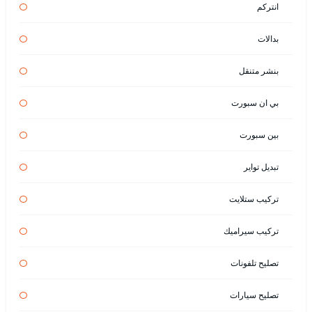
انتركم
بدالات
بنشر متنقل
بي ان سبورت
بين سبورت
تبديل تواير
تركيب ستلايت
تركيب سيراميك
تصليح تلفونات
تصليح سيارات