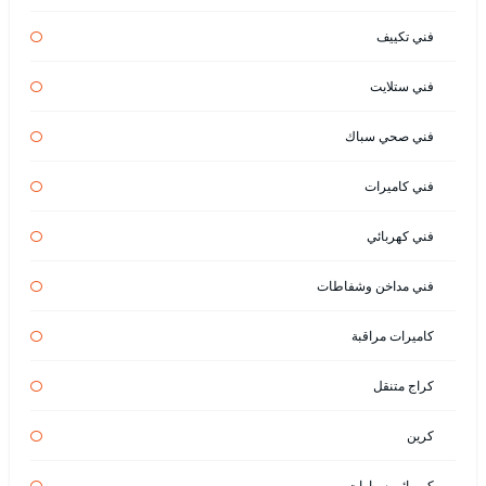
فني تكييف
فني ستلايت
فني صحي سباك
فني كاميرات
فني كهربائي
فني مداخن وشفاطات
كاميرات مراقبة
كراج متنقل
كرين
كهربائي سيارات