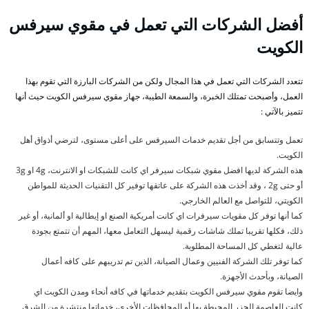
أفضل الشركات التي تعمل في مقوي سيرفس
الكويت
تتعدد الشركات التي تعمل في هذا المجال ولكن من الشركات البارزة التي تقوم بهذا
العمل، وأصبحت تمتلك الخبرة، والسمعة الطيبة، جهاز مقوي سيرفس الكويت حيث أنها
تتميز بالآتي :
تعمل وتتسابق من أجل تقديم خدمات السيرفس على أعلى مستوى، لترضي أذواق أهل
الكويت.
هذه الشركة لديها افضل مقوي شبكات سيرفر اي كانت للشبكات او الانترنت، 4g او 3g
أو حتى 2g ، وقد أخذت هذه الشركة على عاتقها توفير كل التقنيات الحديثة للمواطن
الكويتي، للتواصل مع العالم الخارجي.
كما أنها توفر كل مقويات سيرفرات اي كانت أمريكية الصنع او إيطالية او ألمانية، أو غير
ذلك، فكلها تقريبا تملك شاشات رقمية ليسهل التعامل معها، المهم أن تتمتع بجودة
عالية لتغطي كل المساحة المطلوبة.
كما توفر تلك الشركة الفنيين وعمال الصيانة، الذين تم تدريبهم على كافه أعمال
الصيانة، وبأحدث الأجهزة.
وايضا تقوم مقوي سيرفس الكويت بتقديم خدماتها في كافه أنحاء ومدن الكويت اي
كانت العاصمة الجزر المحيطة بها أو المحافظات الأخرى، خدماتها منتشرة من الشرق