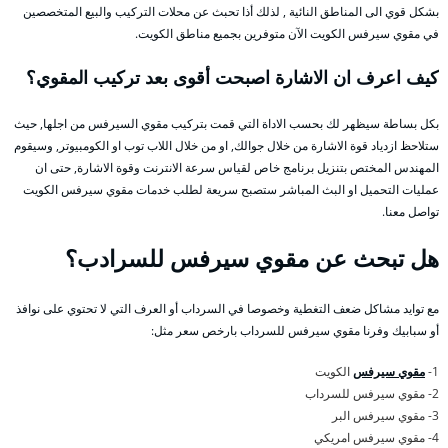
بشكل قوي الى المناطق النائية , لذلك أذا تحبث عن محلات التركيب والبيع المتخصصين
في مقوي سيرفس الكويت الآن متوفرين بجميع مناطق الكويت.
كيف اعرف ان الاشارة اصبحت أقوى بعد تركيب المقوي؟
بكل بساطة سيظهر لك بحسب الاداة التي قمت بتركيب مقوي السيرفس من اجلها, حيث
ستلاحظ ازدياد قوة الاشارة من خلال جوالك, او من خلال اللاب توب او الكومبيوتر, وسيقوم
المهندس المختص بتنزيل برنامج خاص لقياس سرعة الانترنت وقوة الاشارة, حتى ان
عمليات التحميل او البث المباشر ستصبح سريعة لطلب خدمات مقوي سيرفس الكويت
تواصل معنا.
هل تبحث عن مقوي سيرفس للسرادب؟
مع توايد مشاكل ضعف التغطية وخصوصا في السرداب أو العرف التي لا تحتوي على نوافذ
أو سبابيك وفرنا مقوي سيرفس للسرداب بارخص سعر مثل:
1-
مقوي سيرفس
الكويت
2- مقوي سيرفس للسرداب
3- مقوي سيرفس البر
4- مقوي سيرفس امريكي