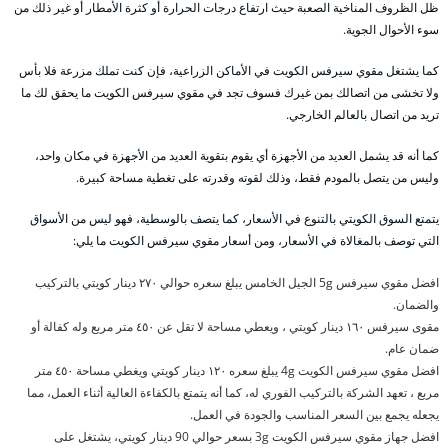
ظل الظروف المناخية الصعبة حيث ارتفاع درجات الحرارة أو كثرة الأمطار أو غير ذلك من
سوء الأحوال الجوية.
كما يشتغل مقوي سيرفس الكويت في الأماكن الزراعية، فإن كنت تملك مزرعة فلا بأس
ولا تخشى من اتصالك بمن غيرك فسوف تجد في مقوي سيرفس الكويت ما يحقق لك ما
تريد من اتصال بالعالم الخارجي.
كما أنه قد يشمل العديد من الأجهزة أي يقوم بتقوية العديد من الأجهزة في مكان واحد،
وليس من يتصل بالمودم فقط، وذلك لقوته وقدرته على تغطية مساحة كبيرة.
يتمتع السوق الكويتي بالتنوع في الأسعار، كما يتصف بالوسطية، فهو ليس من الأسواق
التي توصف بالمغالاة في الأسعار، ومن أسعار مقوي سيرفس الكويت ما يلي:
افضل مقوي سيرفس 5g الجيل الخامس يبلغ سعره حوالي ٢٧٠ دينار كويتي بالتركيب
والضمان.
مقوى سيرفس ١٦٠ دينار كويتي ، ويعطي مساحة لا تقل عن ٤٥٠ متر مربع وله كفالة أو
ضمان عام.
افضل مقوي سيرفس الكويت 4g يبلغ سعره ١٢٠ دينار كويتي ويغطي مساحة ٤٥٠ متر
مربع ، تعهد الشركة بالتركيب الفوري له، كما أنه يتمتع بالكفاءة العالية أثناء العمل، مما
يجعله يجمع بين السعر المناسب والجودة في العمل.
افضل جهاز مقوي سيرفس الكويت 3g بسعر حوالي 90 دينار كويتي، يشتغل على