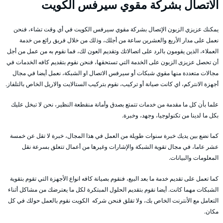
الاتصال بشركة مقوي سيرفس الكويت
يمكنك عزيزي الزبون الإتصال بشركة مقوي سيرفس الكويت في أي وقت تشاء، فنحن
نعمل على مدار الأربع والعشرين ساعة من أجلك، وذلك من خلال فريق رائع من خدمة
العملاء، الذين يقومون بالرد على اتصالاتك وتقديم العون لك، فما نقوم به من عمل من أجل
أن تحصل عزيزى الزبون على الخدمة التي تستحقها، فنحن نقوم بتقديم كافه الخدمات في
مجالات متعددة منها مقوي شبكات أو سيرفس الاتصال او الشبكة، نعمل أيضا في مجال
أجهزة الانتركم، اي كانت صيانة أو تركيب، نقوم بتركيب الستالايت والاريل الخاص بالتلفاز.
علما بأن كل ما مقدمة من خدمات تتمتع بصدق وأمانة منقطعة النظير، نحن لا تبخل عليك
بكل ما لدينا من تكنولوجيا، وجهد، وخبرة.
كما نضع بين يديك خبرة سنوات طويلة من العمل في هذا المجال، خبرة لا تقل عن خمسة
عشر عاما، في مجال تقوية الشبكة والإشارات وغيرها من أعمال تتعلق بسرعة نقل
المعلومات والبيانات.
كما تعمل على تقديم خدمة ما بعد البيع، فنقوم بصيانة كافه انواع الأجهزة التي تقوم بتقوية
الشبكات مهما كانت. أيضا نقوم بتقديم الحلول المبتكرة لكل ما يعترضك من مشاكل أثناء
التعامل مع الأنترنت الخاص بك، ولا تقلق فنحن شركه الكويت نقوم بالعمل حولك في كل
مكان.