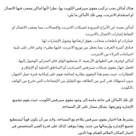
هناك أماكن يجب تركيب مقوي سيرفس الكويت بها، نظرا لأنها اماكن يصعب فيها الاتصال
او استخدام الانترنت، ومن تلك الأماكن ما يلي:
أماكن بعيدة عن الأبراج المزودة لشبكات الانترنت والإتصالات، مما يصعب الاتصال او
التقاط إشارات الاتصال بالانترنت.
عمارات او ناطحات سحاب، يعوق ارتفاعها وصول الإشارات لها.
فنادق كثيرة الغرف، مما يجعل من توزيع الانترنت عليها بطيء، وغير قادر على تلبية
احتياجات النزلاء من الانترنت.
أماكن اوغرف في الطوابق الأرضية، لا يستطيع الواي فاي المنزلي الوصول إليها.
افضل جهاز مقوي شبكات سيرفس السراديب أو المناطق الجبلية أو الإنفاق و
القطارات، حيث يضم هذا المقوي بطارية إضافية تقوم على إمكانية فترة عمل الجهاز،
بدون استهلاك قدر كبير من الطاقة، مع التقليل من الإشعاعات التي تخرج من الهاتف
بالكويت.
كل تلك الأماكن في حاجة ماسة إلى وجود مقوي سيرفس الكويت، حيث يقوم بتجميع
الإشاره وتوزيعها، بشكل ممتاز على كل المساحة.
يشترط هنا اختيار مقوي سيرفس يتلاءم مع المساحة، ولابد من أن يكون قوياً ليستطيع
تجميع الإشاره وإرسالها من جديد، وهذا يتوقف كذلك على قدرة الفني المتخصص في
اختيار المكان الملائم للقيام بهذا الدور.