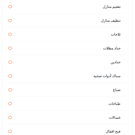
تعقيم منازل
تنظيف منازل
ثلاجات
حداد مظلات
حدادين
سباك أدوات صحية
صباغ
طباخات
غسالات
فتح اقفال