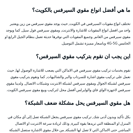
ما هي أفضل انواع مقوي السيرفس بالكويت؟
تختلف انواع مقويات السيرفس في الكويت, حيث يوجد مقوي سيرفس من زين ويعتبر
واحد من افضل انواع المقويات للاشارة والانترنت, ومقوي سيرفس فول سيل, كما ويوجد
مقوي سيرفس من الغانم, وجميع المقويات التي نوفرها حديثة تعمل بنظام الجيل الرابع او
الخامس 4G-5G وباسعار مميزة تشمل التوصيل.
اين يجب ان نقوم بتركيب مقوي السيرفس؟
نقوم بخدمات تركيب مقوي سيرفس في الاماكن التي يصعب للاشارة الوصول لها, حيث
نعمل على تركيب مقوي اشارة للسرداب والبر والشاليهات, كما ونقوم بتركيب مقوي
سيرفس لشبكة الجوال ومقوي سيرفس لشبكة الانترنت وشبكات الاتصال, ولدينا مقوي
سيرفس لاجهزة الواي فاي والوايرلس أفضل محل لتركيب وبيع مقوي سيرفس الكويت.
هل مقوي السيرفس يحل مشكلة ضعف الشبكة؟
بكل تأكيد وبدون أدنى شك, تركيب مقوي سيرفس يجعل الشبكة تصل إلى أي مكان في
المنزل او المنطقة التي تريدها بقوة كبيرة, وذلك لزيادة سرعة الانترنت او الاتصال
المباشر, حتى الاماكن التي لا تصل لها الشبكة, من خلال مقوي الاشارة ستصل الشبكة