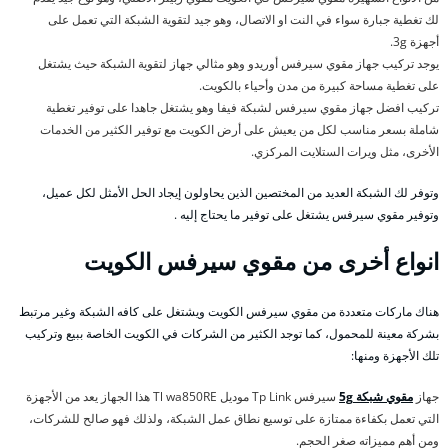
لك تغطية جبارة سواء في النت او الاتصال، وهو جيد لتقوية الشبكة التي تعمل على
أجهزة 3g.
يوجد تركيب جهاز مقوي سيرفس أوريدو وهو مثالي جهاز لتقوية الشبكة حيث يشتغل
على تغطية مساحة كبيرة من مدن وأحياء بالكويت.
تركيب افضل جهاز مقوي سيرفس لشبكة فيفا وهو يشتغل جاهدا على توفير تغطية
شاملة بسعر مناسب لكل من يعيش على أرض الكويت مع توفير الكثير من الخدمات
الأخرى، مثل ويرات الستلايت المركزي.
وتوفر لك الشبكة العديد من المختصين الذين يحاولون إيجاد الحل الأمثل لكل عميل،
وتوفير مقوي سيرفس يشتغل على توفير ما يحتاج إليه .
انواع أخرى من مقوي سيرفس الكويت
هناك ماركات متعددة من مقوي سيرفس الكويت ويشتغل على كافه الشبكة وغير مرتبط
بشركة معينة للمحمول، كما توجد الكثير من الشركات في الكويت الخاصة ببيع وتركيب
تلك الأجهزة ومنها:
جهاز
مقوي شبكة 5g
سيرفس Tp Link موديل Tl wa850RE هذا الجهاز يعد من الأجهزة
التي تعمل بكفاءة ممتازة على توسيع نطاق عمل الشبكة، ولذلك فهو صالح للشركات،
ومن أهم مميزاته صغر الحجم.