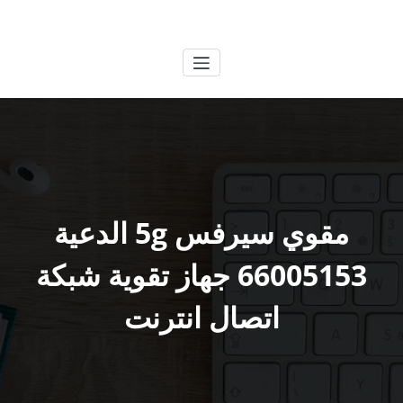
لتجاوز
الكويتية
خدمات وظائف بالكويت
لى
لمحتوى
مقوي سيرفس 5g الدعية
66005153 جهاز تقوية شبكة
اتصال انترنت