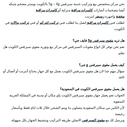
نحن مركز متخصص بيع وتركيب خدمة سيرفس 5g – 4g بالكويت بوستر مضخم شبكه
أيضا مضخمات أشارات
كاميرات مراقبة
منزلية أو
كاميرات مراقبة
مخفية
واجهزة
رسيفر
انترنت
لطلب فني
كاميرات مراقبة
اتصل بنا لطلب فني
تركيب انتركم
أو فني
تركيب بدالات
في
الكويت.
هل تريد
مقوي سيرفس 5g
فايف جي؟
نعم نحن توفر كل انواع مقويات السيرفس في مركز بيع وتوريد مقوي سيرفس الكويت هل
تعلم.
كيف يعمل مقوى سيرفس g جى؟
سؤال مهم جدا لان هل مقوي سيرفس الكويت يعمل مع كل جهاز يحتاج أنترنت أو أتصال أو
wifi.
هل يعمل مقوي سيرفس الكويت في السعودية؟
الجواب نعم يعمل جهاز مقوي سيرفس الكويت بإي مكان أو مدينة في المملكة العربية
السعوية
لأن الكثير من سكان السعودية يتصلون بنا ويتم الشحن خلال ثلاث ايام فقط وبأسعار
رخيصة
ونرسل لك مع
مقوي السيرفس
الاصلي طريقة التركيب وتنشيط الجهاز بكل سهولة.