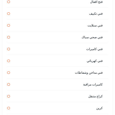
فتح اقفال
فني تكييف
فني ستلايت
فني صحي سباك
فني كاميرات
فني كهربائي
فني مداخن وشفاطات
كاميرات مراقبة
كراج متنقل
كرين