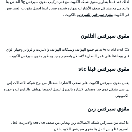
لذلك فقد قمنا بتطوير مقوي شبكه الكويت مع فني تركيب مقوي سيرفس 5g الخاص بنا
والتعامل مع مشاكل ضعف الأشارات بمهارة شديدة فنحن لدينا افضل مقويات السيرفس
في الكويت
مقوي سيرفس للسرداب
بالكويت .
مقوي سيرفس التلفون
Android and iOS يدعم جميع الهواتف وشبكات الهواتف والانترنت والرواتر وجهاز الواي
فاي ويحافظ على عمر البطارية لانه الان بتصميم جديد ومطور مقوي سيرفس الكويت.
مقوي سيرفس فيفا stc
يعمل مقوى سيرفس الكويت على سحب الاشارة السقنال من برج شبكة الاتصالات إس
تي سي بشكل قوي جدا ويضخم الاشارة بالمنزل لتصل لجميع الهواتف والراوترات واجهزة
الكمبيوتر.
مقوي سيرفس زين
اذا كنت من مشركين شبكة الاتصالات زين وتعاني من ضعف service والانترنت الحل
السريع عنا وبس اتصل بنا مقوي سيرفس الكويت الان .