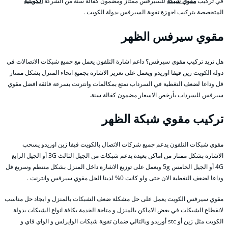
في تركيب
مقوي شبكة
للسيرفس ممتاز ومضمون كفالة سنة من الشركة
الكويتية
المتخصصة بتركيب اجهزة تقوية السيرفس بدولة الكويت .
مقوي سيرفس الظهر
هل تريد تركيب مقوي سيرفس؟ داعم اشارة التلفون يعمل مع جميع شبكات الاتصالات في
دولة الكويت زين فيفا اوريدو ويعمل على تعزير الاشارة بجميع انحاء المنزل بشكل ممتاز
قل وداعا لضعف التغطية في السرداب تمتع بمكالمات وانترنت بسرعة فائقة افضل مقوي
سيرفس للسرداب بأرخص الاسعار مضمون كفالة سنة.
تركيب مقوي شبكة الظهر
مقوي شبكات التلفون يدعم جميع شركات الاتصال بالكويت فيفا زين اوريدو يسحب
الاشارة بشكل ممتاز من اماكن بعيدة يدعم شبكات من الجيل الثالث 3G أو الجيل الرابع
4G أو الجيل الخامس 5g ويعمل على توزيع الاشارة داخل المنزل بشكل منتظم وسريع قل
وداعا لضعف التغطية الان حتى ولو كانت 0% لدينا الحل مقوي سيرفس وانترنت .
مقوي سيرفس الكويت يعمل على حل مشكلة ضعف الشبكات بالمنزل و ايجاد حل مناسب
لانقطاع الشبكات في بعض الاماكن بالمنزل و متاحة الخدمة بكافة انواع الشبكات بدولة
الكويت مثل زين أو stc أوريدو وبالتالي ضمان تقوية شبكات الوايرلس و الواي فاي و