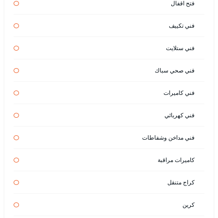
فتح اقفال
فني تكييف
فني ستلايت
فني صحي سباك
فني كاميرات
فني كهربائي
فني مداخن وشفاطات
كاميرات مراقبة
كراج متنقل
كرين