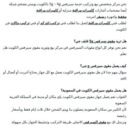
نحن مركز متخصص بيع وتركيب خدمة سيرفس 5g – 4g بالكويت بوستر مضخم شبكه
أيضا مضخمات أشارات
كاميرات مراقبة
منزلية أو
كاميرات مراقبة
مخفية
واجهزة
رسيفر
انترنت
لطلب فني
كاميرات مراقبة
اتصل بنا لطلب فني
تركيب انتركم
أو فني
تركيب بدالات
في
الكويت.
هل تريد
مقوي سيرفس 5g
فايف جي؟
نعم نحن توفر كل انواع مقويات السيرفس في مركز بيع وتوريد مقوي سيرفس الكويت هل
تعلم.
كيف يعمل مقوى سيرفس g جى؟
سؤال مهم جدا لان هل مقوي سيرفس الكويت يعمل مع كل جهاز يحتاج أنترنت أو أتصال أو
wifi.
هل يعمل مقوي سيرفس الكويت في السعودية؟
الجواب نعم يعمل جهاز مقوي سيرفس الكويت بإي مكان أو مدينة في المملكة العربية
السعوية
لأن الكثير من سكان السعودية يتصلون بنا ويتم الشحن خلال ثلاث ايام فقط وبأسعار
رخيصة
ونرسل لك مع
مقوي السيرفس
الاصلي طريقة التركيب وتنشيط الجهاز بكل سهولة.