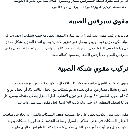
في تركيب
مقوي شبكة
للسيرفس ممتاز ومضمون كفالة سنة من الشركة
الكويتية
المتخصصة بتركيب اجهزة تقوية السيرفس بدولة الكويت .
مقوي سيرفس الصبية
هل تريد تركيب مقوي سيرفس؟ داعم اشارة التلفون يعمل مع جميع شبكات الاتصالات في
دولة الكويت زين فيفا اوريدو ويعمل على تعزير الاشارة بجميع انحاء المنزل بشكل ممتاز
قل وداعا لضعف التغطية في السرداب تمتع بمكالمات وانترنت بسرعة فائقة افضل مقوي
سيرفس للسرداب بأرخص الاسعار مضمون كفالة سنة.
تركيب مقوي شبكة الصبية
مقوي شبكات التلفون يدعم جميع شركات الاتصال بالكويت فيفا زين اوريدو يسحب
الاشارة بشكل ممتاز من اماكن بعيدة يدعم شبكات من الجيل الثالث 3G أو الجيل الرابع
4G أو الجيل الخامس 5g ويعمل على توزيع الاشارة داخل المنزل بشكل منتظم وسريع قل
وداعا لضعف التغطية الان حتى ولو كانت 0% لدينا الحل مقوي سيرفس وانترنت .
مقوي سيرفس الكويت يعمل على حل مشكلة ضعف الشبكات بالمنزل و ايجاد حل مناسب
لانقطاع الشبكات في بعض الاماكن بالمنزل و متاحة الخدمة بكافة انواع الشبكات بدولة
الكويت مثل زين أو stc أوريدو وبالتالي ضمان تقوية شبكات الوايرلس و الواي فاي و