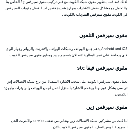
لذلك فقد قمنا بتطوير مقوي شبكه الكويت مع فني تركيب مقوي سيرفس 5g الخاص بنا
والتعامل مع مشاكل ضعف الأشارات بمهارة شديدة فنحن لدينا افضل مقويات السيرفس
في الكويت
مقوي سيرفس للسرداب
بالكويت .
مقوي سيرفس التلفون
Android and iOS يدعم جميع الهواتف وشبكات الهواتف والانترنت والرواتر وجهاز الواي
فاي ويحافظ على عمر البطارية لانه الان بتصميم جديد ومطور مقوي سيرفس الكويت.
مقوي سيرفس فيفا stc
يعمل مقوى سيرفس الكويت على سحب الاشارة السقنال من برج شبكة الاتصالات إس
تي سي بشكل قوي جدا ويضخم الاشارة بالمنزل لتصل لجميع الهواتف والراوترات واجهزة
الكمبيوتر.
مقوي سيرفس زين
اذا كنت من مشركين شبكة الاتصالات زين وتعاني من ضعف service والانترنت الحل
السريع عنا وبس اتصل بنا مقوي سيرفس الكويت الان .