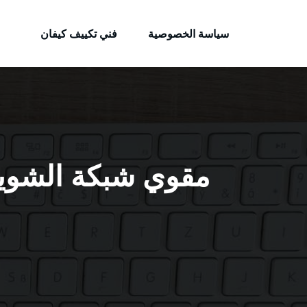
الكويتية
لتجاوز
خدمات وظائف بالكويت
لى
سياسة الخصوصية
فني تكييف كيفان
لمحتوى