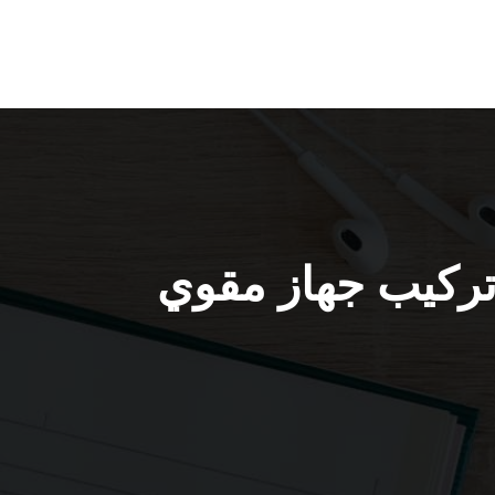
كة الشويخ السكنية / 66445532 / تركيب جهاز مقوي