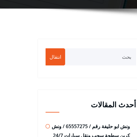
انتقال
أحدث المقالات
ونش ابو حليفة رقم / 65557275 / ونش
كرين سطحة سحب ونقل سيارات 24/7