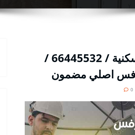
مقوي شبكة الشويخ السكنية / 66445532 /
رفس اصلي مضمون
0