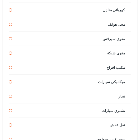
كهربائي منازل
محل هواتف
مقوي سيرفس
مقوي شبكة
مكتب افراح
ميكانيكي سيارات
نجار
نشتري سيارات
نقل عفش
ونش كرين سطحة