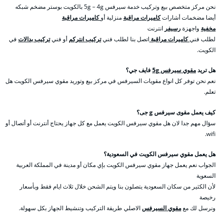
نحن مركز متخصص بيع وتركيب خدمة سيرفس 5g – 4g بالكويت بوستر مضخم شبكه
أيضا مضخمات أشارات
كاميرات مراقبة
منزلية أو
كاميرات مراقبة
مخفية
واجهزة
رسيفر
انترنت
لطلب فني
كاميرات مراقبة
اتصل بنا لطلب فني
تركيب انتركم
أو فني
تركيب بدالات
في
الكويت.
هل تريد
مقوي سيرفس 5g
فايف جي؟
نعم نحن توفر كل انواع مقويات السيرفس في مركز بيع وتوريد مقوي سيرفس الكويت هل
تعلم.
كيف يعمل مقوى سيرفس g جى؟
سؤال مهم جدا لان هل مقوي سيرفس الكويت يعمل مع كل جهاز يحتاج أنترنت أو أتصال أو
wifi.
هل يعمل مقوي سيرفس الكويت في السعودية؟
الجواب نعم يعمل جهاز مقوي سيرفس الكويت بإي مكان أو مدينة في المملكة العربية
السعوية
لأن الكثير من سكان السعودية يتصلون بنا ويتم الشحن خلال ثلاث ايام فقط وبأسعار
رخيصة
ونرسل لك مع
مقوي السيرفس
الاصلي طريقة التركيب وتنشيط الجهاز بكل سهولة.