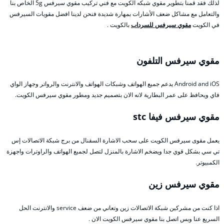
لذلك فقد قمنا بتطوير مقوي شبكه الكويت مع فني تركيب مقوي سيرفس 5g الخاص بنا
والتعامل مع مشاكل ضعف الأشارات بمهارة شديدة فنحن لدينا افضل مقويات السيرفس
في الكويت
مقوي سيرفس للسرداب
بالكويت .
مقوي سيرفس التلفون
Android and iOS يدعم جميع الهواتف وشبكات الهواتف والانترنت والرواتر وجهاز الواي
فاي ويحافظ على عمر البطارية لانه الان بتصميم جديد ومطور مقوي سيرفس الكويت.
مقوي سيرفس فيفا stc
يعمل مقوى سيرفس الكويت على سحب الاشارة السقنال من برج شبكة الاتصالات إس
تي سي بشكل قوي جدا ويضخم الاشارة بالمنزل لتصل لجميع الهواتف والراوترات واجهزة
الكمبيوتر.
مقوي سيرفس زين
اذا كنت من مشركين شبكة الاتصالات زين وتعاني من ضعف service والانترنت الحل
السريع عنا وبس اتصل بنا مقوي سيرفس الكويت الان .