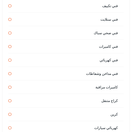
فني تكييف
فني ستلايت
فني صحي سباك
فني كاميرات
فني كهربائي
فني مداخن وشفاطات
كاميرات مراقبة
كراج متنقل
كرين
كهربائي سيارات