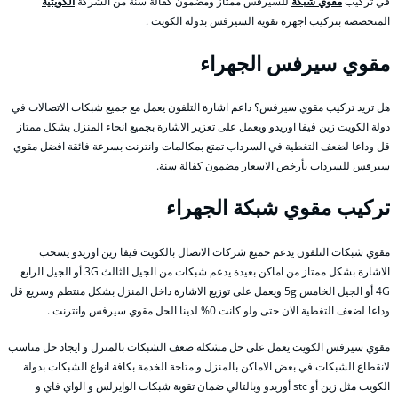
في تركيب
مقوي شبكة
للسيرفس ممتاز ومضمون كفالة سنة من الشركة
الكويتية
المتخصصة بتركيب اجهزة تقوية السيرفس بدولة الكويت .
مقوي سيرفس الجهراء
هل تريد تركيب مقوي سيرفس؟ داعم اشارة التلفون يعمل مع جميع شبكات الاتصالات في
دولة الكويت زين فيفا اوريدو ويعمل على تعزير الاشارة بجميع انحاء المنزل بشكل ممتاز
قل وداعا لضعف التغطية في السرداب تمتع بمكالمات وانترنت بسرعة فائقة افضل مقوي
سيرفس للسرداب بأرخص الاسعار مضمون كفالة سنة.
تركيب مقوي شبكة الجهراء
مقوي شبكات التلفون يدعم جميع شركات الاتصال بالكويت فيفا زين اوريدو يسحب
الاشارة بشكل ممتاز من اماكن بعيدة يدعم شبكات من الجيل الثالث 3G أو الجيل الرابع
4G أو الجيل الخامس 5g ويعمل على توزيع الاشارة داخل المنزل بشكل منتظم وسريع قل
وداعا لضعف التغطية الان حتى ولو كانت 0% لدينا الحل مقوي سيرفس وانترنت .
مقوي سيرفس الكويت يعمل على حل مشكلة ضعف الشبكات بالمنزل و ايجاد حل مناسب
لانقطاع الشبكات في بعض الاماكن بالمنزل و متاحة الخدمة بكافة انواع الشبكات بدولة
الكويت مثل زين أو stc أوريدو وبالتالي ضمان تقوية شبكات الوايرلس و الواي فاي و