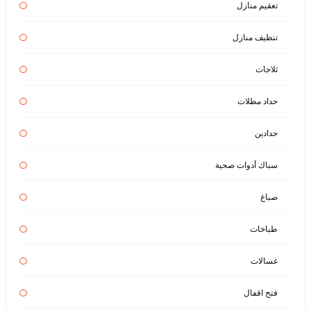
تعقيم منازل
تنظيف منازل
ثلاجات
حداد مظلات
حدادين
سباك أدوات صحية
صباغ
طباخات
غسالات
فتح اقفال