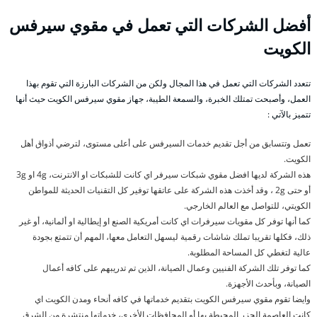
أفضل الشركات التي تعمل في مقوي سيرفس
الكويت
تتعدد الشركات التي تعمل في هذا المجال ولكن من الشركات البارزة التي تقوم بهذا
العمل، وأصبحت تمتلك الخبرة، والسمعة الطيبة، جهاز مقوي سيرفس الكويت حيث أنها
تتميز بالآتي :
تعمل وتتسابق من أجل تقديم خدمات السيرفس على أعلى مستوى، لترضي أذواق أهل
الكويت.
هذه الشركة لديها افضل مقوي شبكات سيرفر اي كانت للشبكات او الانترنت، 4g او 3g
أو حتى 2g ، وقد أخذت هذه الشركة على عاتقها توفير كل التقنيات الحديثة للمواطن
الكويتي، للتواصل مع العالم الخارجي.
كما أنها توفر كل مقويات سيرفرات اي كانت أمريكية الصنع او إيطالية او ألمانية، أو غير
ذلك، فكلها تقريبا تملك شاشات رقمية ليسهل التعامل معها، المهم أن تتمتع بجودة
عالية لتغطي كل المساحة المطلوبة.
كما توفر تلك الشركة الفنيين وعمال الصيانة، الذين تم تدريبهم على كافه أعمال
الصيانة، وبأحدث الأجهزة.
وايضا تقوم مقوي سيرفس الكويت بتقديم خدماتها في كافه أنحاء ومدن الكويت اي
كانت العاصمة الجزر المحيطة بها أو المحافظات الأخرى، خدماتها منتشرة من الشرق