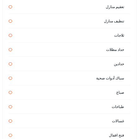
تعقيم منازل
تنظيف منازل
ثلاجات
حداد مظلات
حدادين
سباك أدوات صحية
صباغ
طباخات
غسالات
فتح اقفال