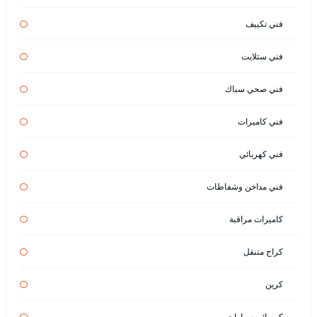
فني تكييف
فني ستلايت
فني صحي سباك
فني كاميرات
فني كهربائي
فني مداخن وشفاطات
كاميرات مراقبة
كراج متنقل
كرين
كهربائي سيارات