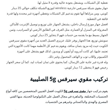
تغطية كل الشبكات، ويشتغل بجودة عالية وقدرة لا مثيل لها.
جهاز مقوي شبكة سيرفس خارجية wireless لتوزيع الشبكة تتكلف حوالي 35 دينار
كويتي، ومن مزاياها أنها تقوم بتدعيم كل الشبكات وتغطي أجهزة غير محددة ولها قدرة
فائقة في التغطية.
افضل جهاز موزع إرسال داخلي، يشتغل الجهاز على توزيع و توصيل الإنترنت للأماكن
المعزولة في المنزل أو العمارة، مثل الغرف في الطابق الأرضي او السراديب، وثمن
الجهاز بسيط مع ما يقدمه من خدمات فهو لا يتجاوز 25 دينار كويتي.
سويتش توزيع، هذا الجهاز يوفر عليك عزيزي العميل العديد من أجهزة مقوي سيرفس
الكويت حيث إنه مزود بثمان منافذ، ويقوم بتدعيم كل الأنظمة مهما كانت الأجهزة التي
تعتمد عليها، اي كانت أندرويد أو آيفون أو ويندوز، لذلك فهو يشتغل على أجهزة
الكمبيوتر واللاب توب و الهاتف المحمول وغير ذلك.
وله قدرة غير عادية على الإرسال، كما يحتوي على ثمان لمبات ليد، كما أن سعر الجهاز
رخيص فهو لا يتخطى 12 دينار كويتي.
تركيب مقوي سيرفس
5g الصليبية
يقوم بتركيب جهاز
مقوي سيرفس 5g
الكويت افضل الفنيين المتخصصين من كافه أنواع
الجنسيات المختلفة، والماهرة في مجال العمل على التكنولوجيا الحديثة، منها الفني
المصري والهندي والباكستاني وغيرهم من الجنسيات.