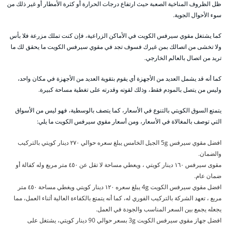
ظل الظروف المناخية الصعبة حيث ارتفاع درجات الحرارة أو كثرة الأمطار أو غير ذلك من
سوء الأحوال الجوية.
كما يشتغل مقوي سيرفس الكويت في الأماكن الزراعية، فإن كنت تملك مزرعة فلا بأس
ولا تخشى من اتصالك بمن غيرك فسوف تجد في مقوي سيرفس الكويت ما يحقق لك ما
تريد من اتصال بالعالم الخارجي.
كما أنه قد يشمل العديد من الأجهزة أي يقوم بتقوية العديد من الأجهزة في مكان واحد،
وليس من يتصل بالمودم فقط، وذلك لقوته وقدرته على تغطية مساحة كبيرة.
يتمتع السوق الكويتي بالتنوع في الأسعار، كما يتصف بالوسطية، فهو ليس من الأسواق
التي توصف بالمغالاة في الأسعار، ومن أسعار مقوي سيرفس الكويت ما يلي:
افضل مقوي سيرفس 5g الجيل الخامس يبلغ سعره حوالي ٢٧٠ دينار كويتي بالتركيب
والضمان.
مقوى سيرفس ١٦٠ دينار كويتي ، ويعطي مساحة لا تقل عن ٤٥٠ متر مربع وله كفالة أو
ضمان عام.
افضل مقوي سيرفس الكويت 4g يبلغ سعره ١٢٠ دينار كويتي ويغطي مساحة ٤٥٠ متر
مربع ، تعهد الشركة بالتركيب الفوري له، كما أنه يتمتع بالكفاءة العالية أثناء العمل، مما
يجعله يجمع بين السعر المناسب والجودة في العمل.
افضل جهاز مقوي سيرفس الكويت 3g بسعر حوالي 90 دينار كويتي، يشتغل على