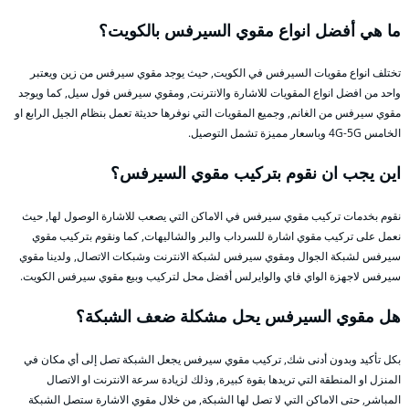
ما هي أفضل انواع مقوي السيرفس بالكويت؟
تختلف انواع مقويات السيرفس في الكويت, حيث يوجد مقوي سيرفس من زين ويعتبر
واحد من افضل انواع المقويات للاشارة والانترنت, ومقوي سيرفس فول سيل, كما ويوجد
مقوي سيرفس من الغانم, وجميع المقويات التي نوفرها حديثة تعمل بنظام الجيل الرابع او
الخامس 4G-5G وباسعار مميزة تشمل التوصيل.
اين يجب ان نقوم بتركيب مقوي السيرفس؟
نقوم بخدمات تركيب مقوي سيرفس في الاماكن التي يصعب للاشارة الوصول لها, حيث
نعمل على تركيب مقوي اشارة للسرداب والبر والشاليهات, كما ونقوم بتركيب مقوي
سيرفس لشبكة الجوال ومقوي سيرفس لشبكة الانترنت وشبكات الاتصال, ولدينا مقوي
سيرفس لاجهزة الواي فاي والوايرلس أفضل محل لتركيب وبيع مقوي سيرفس الكويت.
هل مقوي السيرفس يحل مشكلة ضعف الشبكة؟
بكل تأكيد وبدون أدنى شك, تركيب مقوي سيرفس يجعل الشبكة تصل إلى أي مكان في
المنزل او المنطقة التي تريدها بقوة كبيرة, وذلك لزيادة سرعة الانترنت او الاتصال
المباشر, حتى الاماكن التي لا تصل لها الشبكة, من خلال مقوي الاشارة ستصل الشبكة