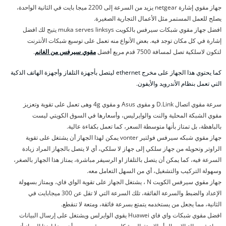
جهاز مقوي إشارة netgear يزيد من السرعة إلى 2200 ميجا بايت في الثانية الواحدة،
يصلح للعمل المستمر مثل الأعمال التجارية الصغيرة.
افضل جهاز مقوي شبكات سيرفس بالكويت muka serves linksys يتيح لك افضل
إشارة في كل مكان توجد فيه. بعض الأنواع منه تعمل على توسيع شبكات الأنترنت
لتكون لاسلكية تصل لمسافة 7500 قدم مربع أفضل
مقوي سيرفس من الغانم
.
كما يحتوي هذا الجهاز على مخرج ethernet ليتصل بأجهزة التلفاز وأجهزة الهاتف الذكية
التي تعمل بنظام الأندرويد والأيفون.
سرعة مقوي اتصال D.Link و مقوى Asus و مقوي 4g وهى تعمل على تقوية وتعزيز
مقوي الشبكة المحلية والنت والوايرليس، وأسعارها في السوق الكويتي ليست
بالباهظة، بل تمتاز بأنها متوسطة السعر، كما تعمل بكفاءة عالية.
جهاز مقوي شبكه سيرفس فولتير vonter يمكن لهذا الجهاز أن يشتغل على تقوية
الراوتر وتحويله من جهاز سلكي إلى جهاز لا سلكي، أي لا يتصل بالجهاز المراد زيادة
السرعة فيه، كما يمكن أن يتصل بالتلفاز او الرسيفر مباشرة، يمتاز هذا الجهاز بالصغر،
وسهولة التركيب والتشغيل، أي من السهل التعامل معه.
جهاز مقوي سيرفس الكويت N ، يشتغل الجهاز على تقوية الواي فاي، ويمتاز بسهولة
الإعداد والضبط والسرعة الفائقة، تلك السرعة التي لا تقل عن 300 ميجابايت في
الثانية، مما يجعل من يستخدمه يتمتع بسرعة فائقة، ومتعة لا تنقطع.
افضل مقوي شبكات واي فاي Huawei يقوي الوايرلس ويشتغل على إرسال البيانات