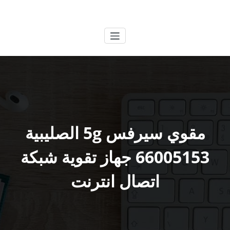
لتجاوز
الكويتية
خدمات وظائف بالكويت
لى
لمحتوى
مقوي سيرفس 5g الصليبية
66005153 جهاز تقوية شبكة
اتصال انترنت