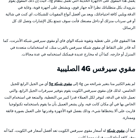
يعمل هذا المقوى على الأجهزة الحديثة التي تعمل بنظام 5g، حيث إن ذلك المقوي يقوم
بتزويدك بكل متطلباتك نظرا لأنه جهاز قوي، ويشتغل على أجهزة قوية، وغاية في
الدقة،ويلبي كافة احتياجاتك، ويعد من أفضل أنواع المقويات للشبكات، اي كنت في شالية
أو في سرداب منزلك أو داخل مصنعك فأنت سوف تتمتع بكل الإشارات وتصل لك كل
الرسائل.
هذا المقوي قادر على تغطية وتقوية شبكة الواي فاي أو مقوي سيرفس شبكة الأنترنت، كما
أنه قادر على التقاط أي مقوي شبكة سيرفس بالقرب منك، له استخدامات متعددة في
المنزل أو خارجه، كما أن له مخارج عديدة فيمكنك استخدامه في عدة مجالات.
مقوي سيرفس 4G
الصليبية
لم يقم الكثير منا بتغير شرائحه من 4g إلى
مقوي شبكة 5g
أي من الجيل الرابع للجيل
الخامس، لذلك فإن مقوي سيرفس الكويت يقوم بتوفير سيرفرات الجيل الرابع، والتي
تعمل غاية في الدقة، لتوفر لكل العملاء قدرا كبير من التغطية، والمتعة في استخدام النت
الخاص بها في أي مكان كانت فيه، ولن يشعر العميل بأن ما يقوم باستخدامه تكنولوجيا
قاربت على ألا يتخطاها شيء، وذلك بفضل قوة الأجهزة وقدرتها على العمل بصورة فائقة
وممتازة.
كما أن
مقوي شبكة
له أسعار مقوي سيرفس الكويت تعد أفضل أسعار في الكويت، كما أنه
يوفر كافة أنواع السيرفرات مهما كانت.