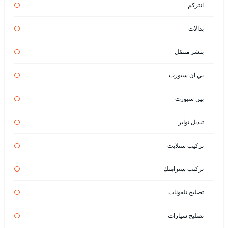
انتركم
بدالات
بنشر متنقل
بي ان سبورت
بين سبورت
تبديل تواير
تركيب ستلايت
تركيب سيراميك
تصليح تلفونات
تصليح سيارات