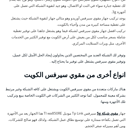
لك تغطية جبارة سواء في النت او الاتصال، وهو جيد لتقوية الشبكة التي تعمل على
أجهزة 3g.
يوجد تركيب جهاز مقوي سيرفس أوريدو وهو مثالي جهاز لتقوية الشبكة حيث يشتغل
على تغطية مساحة كبيرة من مدن وأحياء بالكويت.
تركيب افضل جهاز مقوي سيرفس لشبكة فيفا وهو يشتغل جاهدا على توفير تغطية
شاملة بسعر مناسب لكل من يعيش على أرض الكويت مع توفير الكثير من الخدمات
الأخرى، مثل ويرات الستلايت المركزي.
وتوفر لك الشبكة العديد من المختصين الذين يحاولون إيجاد الحل الأمثل لكل عميل،
وتوفير مقوي سيرفس يشتغل على توفير ما يحتاج إليه .
انواع أخرى من مقوي سيرفس الكويت
هناك ماركات متعددة من مقوي سيرفس الكويت ويشتغل على كافه الشبكة وغير مرتبط
بشركة معينة للمحمول، كما توجد الكثير من الشركات في الكويت الخاصة ببيع وتركيب
تلك الأجهزة ومنها:
جهاز
مقوي شبكة 5g
سيرفس Tp Link موديل Tl wa850RE هذا الجهاز يعد من الأجهزة
التي تعمل بكفاءة ممتازة على توسيع نطاق عمل الشبكة، ولذلك فهو صالح للشركات،
ومن أهم مميزاته صغر الحجم.