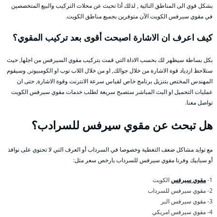
بشكل قوي الى المناطق النائية , لذلك أذا تحبث عن محلات التركيب والبيع المتخصصين
في مقوي سيرفس الكويت الآن متوفرين بجميع مناطق الكويت.
كيف اعرف ان الاشارة اصبحت أقوى بعد تركيب المقوي؟
بكل بساطة سيظهر لك بحسب الاداة التي قمت بتركيب مقوي السيرفس من اجلها, حيث
ستلاحظ ازدياد قوة الاشارة من خلال جوالك, او من خلال اللاب توب او الكومبيوتر, وسيقوم
المهندس المختص بتنزيل برنامج خاص لقياس سرعة الانترنت وقوة الاشارة, حتى ان
عمليات التحميل او البث المباشر ستصبح سريعة لطلب خدمات مقوي سيرفس الكويت
تواصل معنا.
هل تبحث عن مقوي سيرفس للسرادب؟
مع توايد مشاكل ضعف التغطية وخصوصا في السرداب أو العرف التي لا تحتوي على نوافذ
أو سبابيك وفرنا مقوي سيرفس للسرداب بارخص سعر مثل:
1-
مقوي سيرفس
الكويت
2- مقوي سيرفس للسرداب
3- مقوي سيرفس البر
4- مقوي سيرفس امريكي