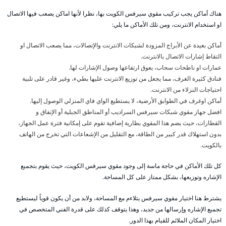
هناك أماكن يجب تركيب مقوي سيرفس الكويت بها، نظرا لأنها اماكن يصعب فيها الاتصال
او استخدام الانترنت، ومن تلك الأماكن ما يلي:
أماكن بعيدة عن الأبراج المزودة لشبكات الانترنت والإتصالات، مما يصعب الاتصال او
التقاط إشارات الاتصال بالانترنت.
عمارات او ناطحات سحاب، يعوق ارتفاعها وصول الإشارات لها.
فنادق كثيرة الغرف، مما يجعل من توزيع الانترنت عليها بطيء، وغير قادر على تلبية
احتياجات النزلاء من الانترنت.
أماكن اوغرف في الطوابق الأرضية، لا يستطيع الواي فاي المنزلي الوصول إليها.
افضل جهاز مقوي شبكات سيرفس السراديب أو المناطق الجبلية أو الإنفاق و
القطارات، حيث يضم هذا المقوي بطارية إضافية تقوم على إمكانية فترة عمل الجهاز،
بدون استهلاك قدر كبير من الطاقة، مع التقليل من الإشعاعات التي تخرج من الهاتف
بالكويت.
كل تلك الأماكن في حاجة ماسة إلى وجود مقوي سيرفس الكويت، حيث يقوم بتجميع
الإشاره وتوزيعها، بشكل ممتاز على كل المساحة.
يشترط هنا اختيار مقوي سيرفس يتلاءم مع المساحة، ولابد من أن يكون قوياً ليستطيع
تجميع الإشاره وإرسالها من جديد، وهذا يتوقف كذلك على قدرة الفني المتخصص في
اختيار المكان الملائم للقيام بهذا الدور.