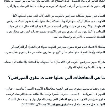
لحياة الناس في دولة الكويت، حيث الانفتاح على العالم، وإن كان من بين عيوبه أنه يحتاج
إلى مقوي شبكه سيرفس أنترنت كبيرة، كما يوجد به وصلات خاصة لتوصيله بجهاز آخر.
افضل جهاز مقوي شبكات سيرفس بالكويت من الشركات التي تقدم خدماتها لأهل
الكويت، في مجال تركيب جهناز تقوية الشبكة، إيمانا منها بأهمية مقوي شبكه سيرفس
المعلومات والأنترنت في حياتنا، والتي أصبحت شريكا لا يمكن الانفصال عنه في حياتنا
المعاصرة، كما تقوم شركة مقوي سيرفس الكويت بتقديم خدمات ليس في مجال تقوية
الشبكة فحسب، بل الانتركم والستالايت أيضا.
يمكنك الاعتماد على شركة مقوي سيرفس الكويت سواء في الشراء أو التركيب أو
الصيانة، وأيضا تقدم خدماتها على مدار الأربع والعشرين ساعه من خلال فريق عمل مدرب.
شركة مقوي سيرفس الكويت في كافه ماركات المقويات بلا استثناء بالاضافة الى خدمات
متنوعة نظام تقوية تغطية الجوال .
ما هي المحافظات التي تصلها خدمات مقوي السيرفس؟
نقوم بخدمات توصيل مقوي سيرفس لجميع محافظات الكويت الستة (العاصمة – حولي –
الجهراء – الفروانية – الاحمدي – مبارك الكبير), ونعمل بالاضافة لخدمة التوصيل, تركيب
مقوي سيرفس الكويت في جميع الاماكن التي يرغب العميل بها, والتي لا تصل الشبكة
اليها او تصل ضعيفة, تواصل معنا
مقوي سيرفس
الكويت الآن 55773800.