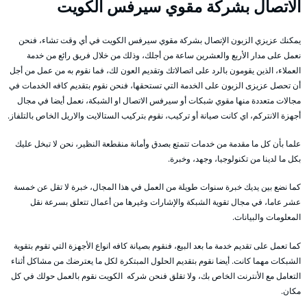
الاتصال بشركة مقوي سيرفس الكويت
يمكنك عزيزي الزبون الإتصال بشركة مقوي سيرفس الكويت في أي وقت تشاء، فنحن
نعمل على مدار الأربع والعشرين ساعة من أجلك، وذلك من خلال فريق رائع من خدمة
العملاء، الذين يقومون بالرد على اتصالاتك وتقديم العون لك، فما نقوم به من عمل من أجل
أن تحصل عزيزى الزبون على الخدمة التي تستحقها، فنحن نقوم بتقديم كافه الخدمات في
مجالات متعددة منها مقوي شبكات أو سيرفس الاتصال او الشبكة، نعمل أيضا في مجال
أجهزة الانتركم، اي كانت صيانة أو تركيب، نقوم بتركيب الستالايت والاريل الخاص بالتلفاز.
علما بأن كل ما مقدمة من خدمات تتمتع بصدق وأمانة منقطعة النظير، نحن لا تبخل عليك
بكل ما لدينا من تكنولوجيا، وجهد، وخبرة.
كما نضع بين يديك خبرة سنوات طويلة من العمل في هذا المجال، خبرة لا تقل عن خمسة
عشر عاما، في مجال تقوية الشبكة والإشارات وغيرها من أعمال تتعلق بسرعة نقل
المعلومات والبيانات.
كما تعمل على تقديم خدمة ما بعد البيع، فنقوم بصيانة كافه انواع الأجهزة التي تقوم بتقوية
الشبكات مهما كانت. أيضا نقوم بتقديم الحلول المبتكرة لكل ما يعترضك من مشاكل أثناء
التعامل مع الأنترنت الخاص بك، ولا تقلق فنحن شركه الكويت نقوم بالعمل حولك في كل
مكان.