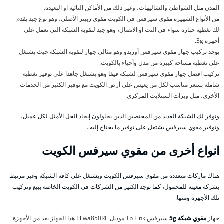
المدن مثل الشواطئ والشاليهات، وغير ذلك من الأماكن النائية او البعيدة.
من الأنواع الشهيرة مقوي سيرفس في الكويت مقوي ربيتر الأصلي، وهو نوع جيد يقدم
لك تغطية جبارة سواء في النت او الاتصال، وهو جيد لتقوية الشبكة التي تعمل على
أجهزة 3g.
يوجد تركيب جهاز مقوي سيرفس أوريدو وهو مثالي جهاز لتقوية الشبكة حيث يشتغل
على تغطية مساحة كبيرة من مدن وأحياء بالكويت.
تركيب افضل جهاز مقوي سيرفس لشبكة فيفا وهو يشتغل جاهدا على توفير تغطية
شاملة بسعر مناسب لكل من يعيش على أرض الكويت مع توفير الكثير من الخدمات
الأخرى، مثل ويرات الستلايت المركزي.
وتوفر لك الشبكة العديد من المختصين الذين يحاولون إيجاد الحل الأمثل لكل عميل،
وتوفير مقوي سيرفس يشتغل على توفير ما يحتاج إليه .
انواع أخرى من مقوي سيرفس الكويت
هناك ماركات متعددة من مقوي سيرفس الكويت ويشتغل على كافه الشبكة وغير مرتبط
بشركة معينة للمحمول، كما توجد الكثير من الشركات في الكويت الخاصة ببيع وتركيب
تلك الأجهزة ومنها:
جهاز
مقوي شبكة 5g
سيرفس Tp Link موديل Tl wa850RE هذا الجهاز يعد من الأجهزة