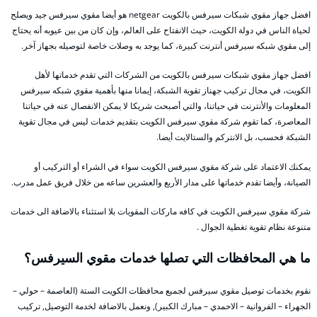
افضل جهاز مقوي شبكات سيرفس بالكويت netgear هو أيضا مقوي سيرفس جيد ويصلح
لحياة الناس في دولة الكويت، حيث الانفتاح على العالم، وإن كان من بين عيوبه أنه يحتاج
إلى مقوي شبكه سيرفس أنترنت كبيرة، كما يوجد به وصلات خاصة لتوصيله بجهاز آخر.
افضل جهاز مقوي شبكات سيرفس بالكويت من الشركات التي تقدم خدماتها لأهل
الكويت، في مجال تركيب جهناز تقوية الشبكة، إيمانا منها بأهمية مقوي شبكه سيرفس
المعلومات والأنترنت في حياتنا، والتي أصبحت شريكا لا يمكن الانفصال عنه في حياتنا
المعاصرة، كما تقوم شركة مقوي سيرفس الكويت بتقديم خدمات ليس في مجال تقوية
الشبكة فحسب، بل الانتركم والستالايت أيضا.
يمكنك الاعتماد على شركة مقوي سيرفس الكويت سواء في الشراء أو التركيب أو
الصيانة، وأيضا تقدم خدماتها على مدار الأربع والعشرين ساعه من خلال فريق عمل مدرب.
شركة مقوي سيرفس الكويت في كافه ماركات المقويات بلا استثناء بالاضافة الى خدمات
متنوعة نظام تقوية تغطية الجوال .
ما هي المحافظات التي تصلها خدمات مقوي السيرفس؟
نقوم بخدمات توصيل مقوي سيرفس لجميع محافظات الكويت الستة (العاصمة – حولي –
الجهراء – الفروانية – الاحمدي – مبارك الكبير), ونعمل بالاضافة لخدمة التوصيل, تركيب