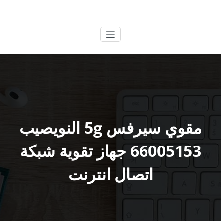
لتجاوز
الكويتية
خدمات وظائف بالكويت
لى
لمحتوى
مقوي سيرفس 5g النويصيب
66005153 جهاز تقوية شبكة
اتصال انترنت