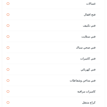
غسالات
فتح اقفال
فني تكييف
فني ستلايت
فني صحي سباك
فني كاميرات
فني كهربائي
فني مداخن وشفاطات
كاميرات مراقبة
كراج متنقل