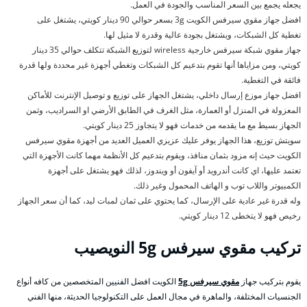
يجعله يجمع بين السعر المناسب والجودة في العمل.
افضل جهاز مقوي سيرفس الكويت 3g بسعر حوالي 90 دينار كويتي، يشتغل على
تغطية كل الشبكات، ويشتغل بجودة عالية وقدرة لا مثيل لها.
جهاز مقوي شبكة سيرفس خارجية wireless لتوزيع الشبكة تتكلف حوالي 35 دينار
كويتي، ومن مزاياها أنها تقوم بتدعيم كل الشبكات وتغطي أجهزة غير محددة ولها قدرة
فائقة في التغطية.
افضل جهاز موزع إرسال داخلي، يشتغل الجهاز على توزيع و توصيل الإنترنت للأماكن
المعزولة في المنزل أو العمارة، مثل الغرف في الطابق الأرضي او السراديب، وثمن
الجهاز بسيط مع ما يقدمه من خدمات فهو لا يتجاوز 25 دينار كويتي.
سويتش توزيع، هذا الجهاز يوفر عليك عزيزي العميل العديد من أجهزة مقوي سيرفس
الكويت حيث إنه مزود بثمان منافذ، ويقوم بتدعيم كل الأنظمة مهما كانت الأجهزة التي
تعتمد عليها، اي كانت أندرويد أو آيفون أو ويندوز، لذلك فهو يشتغل على أجهزة
الكمبيوتر واللاب توب و الهاتف المحمول وغير ذلك.
وله قدرة غير عادية على الإرسال، كما يحتوي على ثمان لمبات ليد، كما أن سعر الجهاز
رخيص فهو لا يتخطى 12 دينار كويتي.
تركيب مقوي سيرفس
5g النويصيب
يقوم بتركيب جهاز
مقوي سيرفس 5g
الكويت افضل الفنيين المتخصصين من كافه أنواع
الجنسيات المختلفة، والماهرة في مجال العمل على التكنولوجيا الحديثة، منها الفني