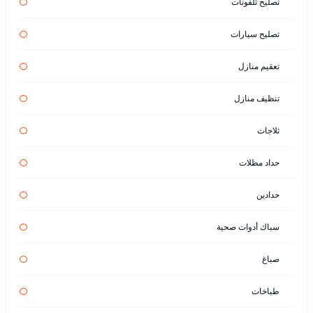
تصليح تلفونات
تصليح سيارات
تعقيم منازل
تنظيف منازل
ثلاجات
حداد مظلات
حدادين
سباك أدوات صحية
صباغ
طباخات