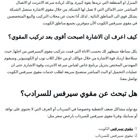
المنزل او المنطقة التي تريدها بقوة كبيرة, وذلك لزيادة سرعة الانترنت او الاتصال
المباشر, حتى الاماكن التي لا تصل لها الشبكة, من خلال مقوي الاشارة ستصل الشبكة
بشكل قوي الى المناطق النائية , لذلك أذا تحبث عن محلات التركيب والبيع المتخصصين
في مقوي سيرفس الكويت الآن متوفرين بجميع مناطق الكويت.
كيف اعرف ان الاشارة اصبحت أقوى بعد تركيب المقوي؟
بكل بساطة سيظهر لك بحسب الاداة التي قمت بتركيب مقوي السيرفس من اجلها, حيث
ستلاحظ ازدياد قوة الاشارة من خلال جوالك, او من خلال اللاب توب او الكومبيوتر, وسيقوم
المهندس المختص بتنزيل برنامج خاص لقياس سرعة الانترنت وقوة الاشارة, حتى ان
عمليات التحميل او البث المباشر ستصبح سريعة لطلب خدمات مقوي سيرفس الكويت
تواصل معنا.
هل تبحث عن مقوي سيرفس للسرادب؟
مع توايد مشاكل ضعف التغطية وخصوصا في السرداب أو العرف التي لا تحتوي على نوافذ
أو سبابيك وفرنا مقوي سيرفس للسرداب بارخص سعر مثل:
1-
مقوي سيرفس
الكويت
2- مقوي سيرفس للسرداب