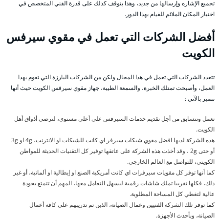
تجميع الإشاره وإرسالها من جديد، وهذا يتوقف كذلك على قدرة الفني المتخصص في
اختيار المكان الملائم للقيام بهذا الدور.
أفضل الشركات التي تعمل في مقوي سيرفس
الكويت
تتعدد الشركات التي تعمل في هذا المجال ولكن من الشركات البارزة التي تقوم بهذا
العمل، وأصبحت تمتلك الخبرة، والسمعة الطيبة، جهاز مقوي سيرفس الكويت حيث أنها
تتميز بالآتي :
تعمل وتتسابق من أجل تقديم خدمات السيرفس على أعلى مستوى، لترضي أذواق أهل
الكويت.
هذه الشركة لديها افضل مقوي شبكات سيرفر اي كانت للشبكات او الانترنت، 4g او 3g
أو حتى 2g ، وقد أخذت هذه الشركة على عاتقها توفير كل التقنيات الحديثة للمواطن
الكويتي، للتواصل مع العالم الخارجي.
كما أنها توفر كل مقويات سيرفرات اي كانت أمريكية الصنع او إيطالية او ألمانية، أو غير
ذلك، فكلها تقريبا تملك شاشات رقمية ليسهل التعامل معها، المهم أن تتمتع بجودة
عالية لتغطي كل المساحة المطلوبة.
كما توفر تلك الشركة الفنيين وعمال الصيانة، الذين تم تدريبهم على كافه أعمال
الصيانة، وبأحدث الأجهزة.