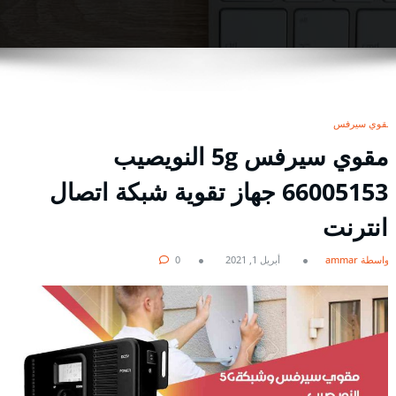
مقوي سيرفس
مقوي سيرفس 5g النويصيب
66005153 جهاز تقوية شبكة اتصال
انترنت
بواسطة ammar
أبريل 1, 2021
0