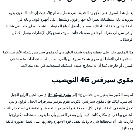
يعمل هذا المقوى على الأجهزة الحديثة التي تعمل بنظام 5g، حيث إن ذلك المقوي يقوم
بتزويدك بكل متطلباتك نظرا لأنه جهاز قوي، ويشتغل على أجهزة قوية، وغاية في
الدقة،ويلبي كافة احتياجاتك، ويعد من أفضل أنواع المقويات للشبكات، اي كنت في شالية
أو في سرداب منزلك أو داخل مصنعك فأنت سوف تتمتع بكل الإشارات وتصل لك كل
الرسائل.
هذا المقوي قادر على تغطية وتقوية شبكة الواي فاي أو مقوي سيرفس شبكة الأنترنت، كما
أنه قادر على التقاط أي مقوي شبكة سيرفس بالقرب منك، له استخدامات متعددة في
المنزل أو خارجه، كما أن له مخارج عديدة فيمكنك استخدامه في عدة مجالات.
مقوي سيرفس 4G
النويصيب
لم يقم الكثير منا بتغير شرائحه من 4g إلى
مقوي شبكة 5g
أي من الجيل الرابع للجيل
الخامس، لذلك فإن مقوي سيرفس الكويت يقوم بتوفير سيرفرات الجيل الرابع، والتي
تعمل غاية في الدقة، لتوفر لكل العملاء قدرا كبير من التغطية، والمتعة في استخدام النت
الخاص بها في أي مكان كانت فيه، ولن يشعر العميل بأن ما يقوم باستخدامه تكنولوجيا
قاربت على ألا يتخطاها شيء، وذلك بفضل قوة الأجهزة وقدرتها على العمل بصورة فائقة
وممتازة.