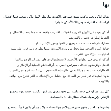
بها
هناك أماكن يجب تركيب مقوي سيرفس الكويت بها، نظرا لأنها اماكن يصعب فيها الاتصال
او استخدام الانترنت، ومن تلك الأماكن ما يلي:
أماكن بعيدة عن الأبراج المزودة لشبكات الانترنت والإتصالات، مما يصعب الاتصال او
التقاط إشارات الاتصال بالانترنت.
عمارات او ناطحات سحاب، يعوق ارتفاعها وصول الإشارات لها.
فنادق كثيرة الغرف، مما يجعل من توزيع الانترنت عليها بطيء، وغير قادر على تلبية
احتياجات النزلاء من الانترنت.
أماكن اوغرف في الطوابق الأرضية، لا يستطيع الواي فاي المنزلي الوصول إليها.
افضل جهاز مقوي شبكات سيرفس السراديب أو المناطق الجبلية أو الإنفاق و
القطارات، حيث يضم هذا المقوي بطارية إضافية تقوم على إمكانية فترة عمل الجهاز،
بدون استهلاك قدر كبير من الطاقة، مع التقليل من الإشعاعات التي تخرج من الهاتف
بالكويت.
كل تلك الأماكن في حاجة ماسة إلى وجود مقوي سيرفس الكويت، حيث يقوم بتجميع
الإشاره وتوزيعها، بشكل ممتاز على كل المساحة.
يشترط هنا اختيار مقوي سيرفس يتلاءم مع المساحة، ولابد من أن يكون قوياً ليستطيع