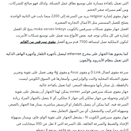
التي تعمل بكفاءة ممتازة على توسيع نطاق عمل الشبكة، ولذلك فهو صالح للشركات،
ومن أهم مميزاته صغر الحجم.
جهاز مقوي إشارة netgear يزيد من السرعة إلى 2200 ميجا بايت في الثانية الواحدة،
يصلح للعمل المستمر مثل الأعمال التجارية الصغيرة.
افضل جهاز مقوي شبكات سيرفس بالكويت muka serves linksys يتيح لك افضل
إشارة في كل مكان توجد فيه. بعض الأنواع منه تعمل على توسيع شبكات الأنترنت
لتكون لاسلكية تصل لمسافة 7500 قدم مربع أفضل
مقوي سيرفس من الغانم
.
كما يحتوي هذا الجهاز على مخرج ethernet ليتصل بأجهزة التلفاز وأجهزة الهاتف الذكية
التي تعمل بنظام الأندرويد والأيفون.
سرعة مقوي اتصال D.Link و مقوى Asus و مقوي 4g وهى تعمل على تقوية وتعزيز
مقوي الشبكة المحلية والنت والوايرليس، وأسعارها في السوق الكويتي ليست
بالباهظة، بل تمتاز بأنها متوسطة السعر، كما تعمل بكفاءة عالية.
جهاز مقوي شبكه سيرفس فولتير vonter يمكن لهذا الجهاز أن يشتغل على تقوية
الراوتر وتحويله من جهاز سلكي إلى جهاز لا سلكي، أي لا يتصل بالجهاز المراد زيادة
السرعة فيه، كما يمكن أن يتصل بالتلفاز او الرسيفر مباشرة، يمتاز هذا الجهاز بالصغر،
وسهولة التركيب والتشغيل، أي من السهل التعامل معه.
جهاز مقوي سيرفس الكويت N ، يشتغل الجهاز على تقوية الواي فاي، ويمتاز بسهولة
الإعداد والضبط والسرعة الفائقة، تلك السرعة التي لا تقل عن 300 ميجابايت في
الثانية، مما يجعل من يستخدمه يتمتع بسرعة فائقة، ومتعة لا تنقطع.