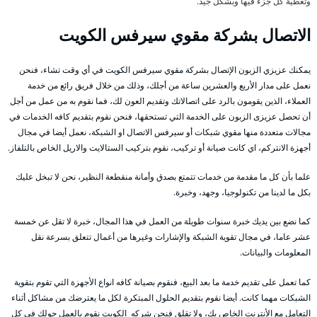
وتغطية كل جزء فيها وبشكل جيد.
الاتصال بشركة مقوي سيرفس الكويت
يمكنك عزيزي الزبون الإتصال بشركة مقوي سيرفس الكويت في أي وقت تشاء، فنحن
نعمل على مدار الأربع والعشرين ساعة من أجلك، وذلك من خلال فريق رائع من خدمة
العملاء، الذين يقومون بالرد على اتصالاتك وتقديم العون لك، فما نقوم به من عمل من أجل
أن تحصل عزيزى الزبون على الخدمة التي تستحقها، فنحن نقوم بتقديم كافه الخدمات في
مجالات متعددة منها مقوي شبكات أو سيرفس الاتصال او الشبكة، نعمل أيضا في مجال
أجهزة الانتركم، اي كانت صيانة أو تركيب، نقوم بتركيب الستالايت والاريل الخاص بالتلفاز.
علما بأن كل ما مقدمة من خدمات تتمتع بصدق وأمانة منقطعة النظير، نحن لا تبخل عليك
بكل ما لدينا من تكنولوجيا، وجهد، وخبرة.
كما نضع بين يديك خبرة سنوات طويلة من العمل في هذا المجال، خبرة لا تقل عن خمسة
عشر عاما، في مجال تقوية الشبكة والإشارات وغيرها من أعمال تتعلق بسرعة نقل
المعلومات والبيانات.
كما تعمل على تقديم خدمة ما بعد البيع، فنقوم بصيانة كافه انواع الأجهزة التي تقوم بتقوية
الشبكات مهما كانت. أيضا نقوم بتقديم الحلول المبتكرة لكل ما يعترضك من مشاكل أثناء
التعامل مع الأنترنت الخاص بك، ولا تقلق فنحن شركه الكويت نقوم بالعمل حولك في كل