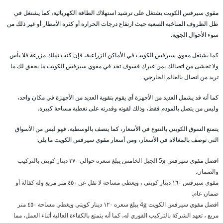
مقوي سيرفس الكويت يشتغل على ترشيد استهلاك الطاقة الكهربائية، كما يشتغل في
ظل الظروف المناخية الصعبة حيث ارتفاع درجات الحرارة أو كثرة الأمطار أو غير ذلك من
سوء الأحوال الجوية.
كما يشتغل مقوي سيرفس الكويت في الأماكن الزراعية، فإن كنت تملك مزرعة فلا بأس
ولا تخشى من اتصالك بمن غيرك فسوف تجد في مقوي سيرفس الكويت ما يحقق لك ما
تريد من اتصال بالعالم الخارجي.
كما أنه قد يشمل العديد من الأجهزة أي يقوم بتقوية العديد من الأجهزة في مكان واحد،
وليس من يتصل بالمودم فقط، وذلك لقوته وقدرته على تغطية مساحة كبيرة.
يتمتع السوق الكويتي بالتنوع في الأسعار، كما يتصف بالوسطية، فهو ليس من الأسواق
التي توصف بالمغالاة في الأسعار، ومن أسعار مقوي سيرفس الكويت ما يلي:
افضل مقوي سيرفس 5g الجيل الخامس يبلغ سعره حوالي ٢٧٠ دينار كويتي بالتركيب
والضمان.
مقوى سيرفس ١٦٠ دينار كويتي ، ويعطي مساحة لا تقل عن ٤٥٠ متر مربع وله كفالة أو
ضمان عام.
افضل مقوي سيرفس الكويت 4g يبلغ سعره ١٢٠ دينار كويتي ويغطي مساحة ٤٥٠ متر
مربع ، تعهد الشركة بالتركيب الفوري له، كما أنه يتمتع بالكفاءة العالية أثناء العمل، مما