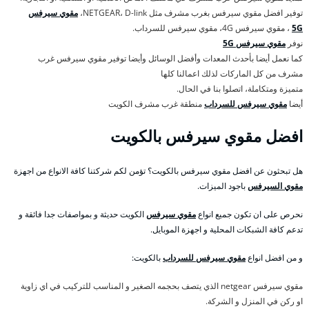
توفير افضل مقوي سيرفس بغرب مشرف مثل NETGEAR، D-link،
مقوي سيرفس
5G
، مقوي سيرفس 4G، مقوي سيرفس للسرداب.
نوفر
مقوي سيرفس 5G
كما نعمل أيضا بأحدث المعدات وأفضل الوسائل وأيضا توفير مقوي سيرفس غرب
مشرف من كل الماركات لذلك اعمالنا كلها
متميزة ومتكاملة، اتصلوا بنا في الحال.
أيضا
مقوي سيرفس للسرداب
منطقة غرب مشرف الكويت
افضل مقوي سيرفس بالكويت
هل تبحثون عن افضل مقوي سيرفس بالكويت؟ تؤمن لكم شركتنا كافة الانواع من اجهزة
مقوي السيرفس
باجود الميزات.
نحرص على ان تكون جميع انواع
مقوي سيرفس
الكويت حديثة و بمواصفات جدا فائقة و
تدعم كافة الشبكات المحلية و اجهزة الموبايل.
و من افضل انواع
مقوي سيرفس للسرداب
بالكويت:
مقوي سيرفس netgear الذي يتصف بحجمه الصغير و المناسب للتركيب في اي زاوية
او ركن في المنزل و الشركة.