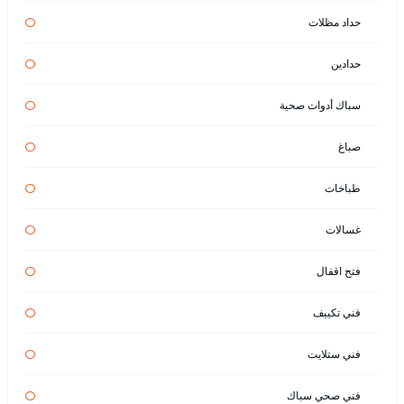
حداد مظلات
حدادين
سباك أدوات صحية
صباغ
طباخات
غسالات
فتح اقفال
فني تكييف
فني ستلايت
فني صحي سباك