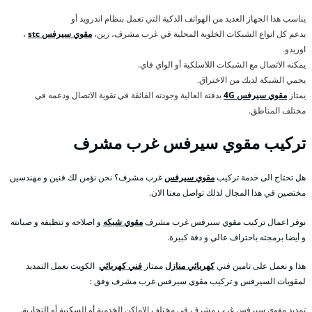
يناسب هذا الجهاز العديد من الهواتف الذكية التي تعمل بنظام اندرويد أو
يدعم كل انواع الشبكات الخلوية المحلية في غرب مشرف، زين،
مقوي سيرفس stc
،
اوريدو.
يمكنه الاتصال مع الشبكات اللاسلكية أو الواي فاي.
يحمي الشبكة لديك من الاختراق.
يمتاز
مقوي سيرفس 4G
بدقته العالية وجودته الفائقة في تقوية الاتصال ودعمه في
مختلف المناطق.
تركيب مقوي سيرفس غرب مشرف
هل تحتاج الى خدمة تركيب
مقوي سيرفس
غرب مشرف؟ نحن نؤمن لك فنين و مهندسين
مختصين في هذا المجال لذلك تواصل معنا الان.
نوفر اعمال تركيب مقوي سيرفس غرب مشرف
مقوي شبكه
و اصلاحه و تنظيفه و صيانته
و أيضا برمجته باحتراف عالي و دقة كبيرة.
هذا و نعمل على تامين فني
كهربائي منازل
ممتاز
فني كهربائي
الكويت بعمل التمديد
لمقويات السيرفس و تركيب مقوي سيرفس غرب مشرف وفق :
تمديد مقوي سيرفس غرب مشرف في مختلف الاماكن الخدمية أو السكنية أو التجارية.