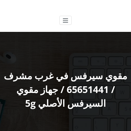
لتجاوز
الكويتية
خدمات وظائف بالكويت
لى
لمحتوى
مقوي سيرفس في غرب مشرف
/ 65651441 / جهاز مقوي
السيرفس الأصلي 5g