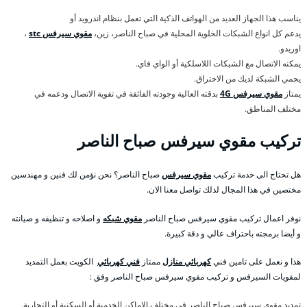
يناسب هذا الجهاز العديد من الهواتف الذكية التي تعمل بنظام اندرويد أو
يدعم كل انواع الشبكات الخلوية المحلية في صباح الناصر، زين،
مقوي سيرفس stc
،
اوريدو.
يمكنه الاتصال مع الشبكات اللاسلكية أو الواي فاي.
يحمي الشبكة لديك من الاختراق.
يمتاز
مقوي سيرفس 4G
بدقته العالية وجودته الفائقة في تقوية الاتصال ودعمه في
مختلف المناطق.
تركيب مقوي سيرفس صباح الناصر
هل تحتاج الى خدمة تركيب
مقوي سيرفس
صباح الناصر؟ نحن نؤمن لك فنين و مهندسين
مختصين في هذا المجال لذلك تواصل معنا الان.
نوفر اعمال تركيب مقوي سيرفس صباح الناصر
مقوي شبكه
و اصلاحه و تنظيفه و صيانته
و أيضا برمجته باحتراف عالي و دقة كبيرة.
هذا و نعمل على تامين فني
كهربائي منازل
ممتاز
فني كهربائي
الكويت بعمل التمديد
لمقويات السيرفس و تركيب مقوي سيرفس صباح الناصر وفق :
تمديد مقوي سيرفس صباح الناصر في مختلف الاماكن الخدمية أو السكنية أو التجارية.