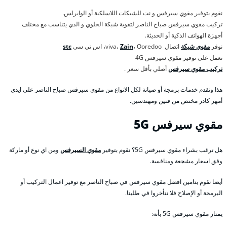
نقوم بتوفير مقوي سيرفس و نت للشبكات اللاسلكية أو الوايرلس.
تركيب مقوي سيرفس صباح الناصر لتقوية شبكة الخلوي و الذي يتناسب مع مختلف
أجهزة الهواتف الذكية أو الحديثة.
نوفر
مقوي شبكة
اتصال viva،
، Ooredoo، اس تي سي
Zain
stc
نعمل على توفير مقوي سيرفس 4G
تركيب مقوي سيرفس
أصلي بأقل سعر .
هذا ونقدم خدمات برمجة أو صيانة لكل الانواع من مقوي سيرفس صباح الناصر على ايدي
أمهر كادر مختص من فنين ومهندسين.
مقوي سيرفس 5
G
هل ترغب بشراء مقوي سيرفس 5G؟ نقوم بتوفير
مقوي السيرفس
ومن اي نوع أو ماركة
وفق اسعار مشجعة ومنافسة.
أيضا نقوم بتامين افضل مقوي سيرفس في صباح الناصر مع توفير اعمال التركيب أو
البرمجة أو الإصلاح فلا تتأخروا في طلبنا.
يمتاز مقوي سيرفس 5G بأنه: