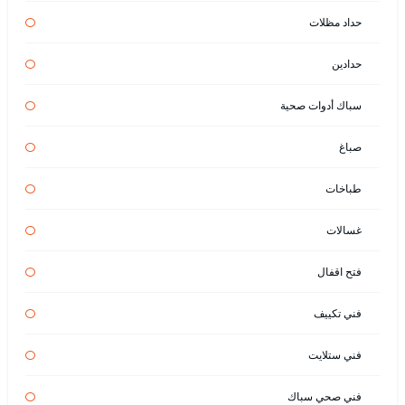
حداد مظلات
حدادين
سباك أدوات صحية
صباغ
طباخات
غسالات
فتح اقفال
فني تكييف
فني ستلايت
فني صحي سباك