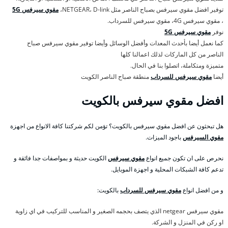
توفير افضل مقوي سيرفس بصباح الناصر مثل NETGEAR، D-link،
مقوي سيرفس 5G
، مقوي سيرفس 4G، مقوي سيرفس للسرداب.
نوفر
مقوي سيرفس 5G
كما نعمل أيضا بأحدث المعدات وأفضل الوسائل وأيضا توفير مقوي سيرفس صباح
الناصر من كل الماركات لذلك اعمالنا كلها
متميزة ومتكاملة، اتصلوا بنا في الحال.
أيضا
مقوي سيرفس للسرداب
منطقة صباح الناصر الكويت
افضل مقوي سيرفس بالكويت
هل تبحثون عن افضل مقوي سيرفس بالكويت؟ تؤمن لكم شركتنا كافة الانواع من اجهزة
مقوي السيرفس
باجود الميزات.
نحرص على ان تكون جميع انواع
مقوي سيرفس
الكويت حديثة و بمواصفات جدا فائقة و
تدعم كافة الشبكات المحلية و اجهزة الموبايل.
و من افضل انواع
مقوي سيرفس للسرداب
بالكويت:
مقوي سيرفس netgear الذي يتصف بحجمه الصغير و المناسب للتركيب في اي زاوية
او ركن في المنزل و الشركة.