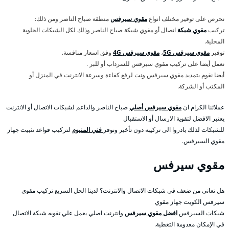
نحرص على توفير مختلف انواع
مقوي سيرفس
منطقة صباح الناصر ومن ذلك:
تركيب
مقوي شبكة
اتصال أو مقوي شبكة صباح الناصر وذلك لكل الشبكات الخلوية
المحلية.
توفير
مقوي سيرفس 5G
،
مقوي سيرفس 4G
وفق اسعار منافسة.
نعمل أيضا على تركيب مقوي سيرفس للسرداب أو للبر .
أيضا نقوم بتمديد مقوي سيرفس ونت لرفع كفاءة وسرعة الانترنت في المنزل أو
المكتب أو الشركة.
عملائنا الكرام ان
مقوي سيرفس أصلي
صباح الناصر والداعم لشبكات الاتصال أو الانترنت
يعتبر الافضل لتقوية الارسال أو الاستقبال
للشبكات لذلك بادروا الى تركيبه دون تأخير ونوفر
فني المنيوم
لتركيب قواعد تثبيت جهاز
مقوي السيرفس.
مقوي سيرفس
هل تعاني من ضعف في شبكات الاتصال والانترنت؟ لدينا الحل السريع تركيب مقوي
سيرفس الكويت جهاز مقوي
شبكات السيرفس
افضل مقوي سيرفس
وانترنت اصلي يعمل علي تقويه شبكة الاتصال
في الإمكان معدومة التغطية.