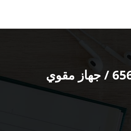
مقوي سيرفس في سعد العبد الله / 65651441 / جهاز مقوي