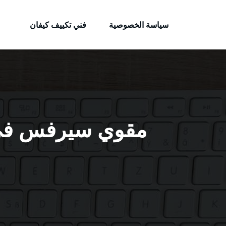
الكويتية
لتجاوز
خدمات وظائف بالكويت
لى
سياسة الخصوصية
فني تكييف كيفان
لمحتوى