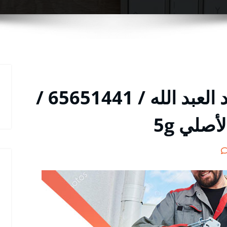
مقوي سيرفس في سعد العبد الله / 65651441 /
صلي 5g