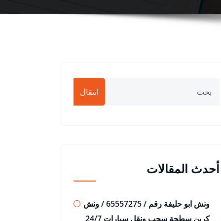
انتقال
أحدث المقالات
ونش ابو حليفة رقم / 65557275 / ونش
كرين سطحة سحب ونقل سيارات 24/7