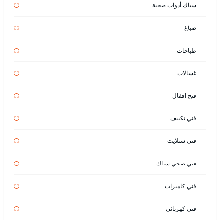
سباك أدوات صحية
صباغ
طباخات
غسالات
فتح اقفال
فني تكييف
فني ستلايت
فني صحي سباك
فني كاميرات
فني كهربائي