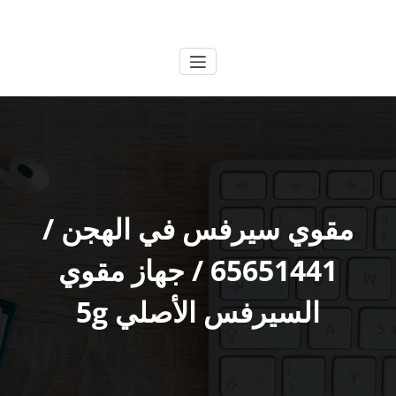
لتجاوز
الكويتية
خدمات وظائف بالكويت
لى
لمحتوى
مقوي سيرفس في الهجن /
65651441 / جهاز مقوي
السيرفس الأصلي 5g