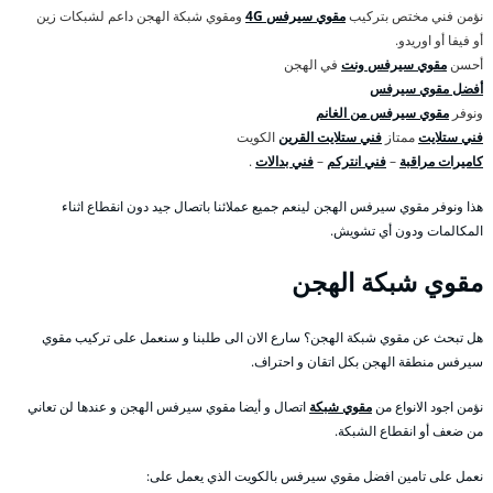
نؤمن فني مختص بتركيب
مقوي سيرفس 4G
ومقوي شبكة الهجن داعم لشبكات زين
أو فيفا أو اوريدو.
أحسن
مقوي سيرفس ونت
في الهجن
أفضل مقوي سيرفس
ونوفر
مقوي سيرفس من الغانم
فني ستلايت
ممتاز
فني ستلايت القرين
الكويت
كاميرات مراقبة
–
فني انتركم
–
فني بدالات
.
هذا ونوفر مقوي سيرفس الهجن لينعم جميع عملائنا باتصال جيد دون انقطاع اثناء
المكالمات ودون أي تشويش.
مقوي شبكة الهجن
هل تبحث عن مقوي شبكة الهجن؟ سارع الان الى طلبنا و سنعمل على تركيب مقوي
سيرفس منطقة الهجن بكل اتقان و احتراف.
نؤمن اجود الانواع من
مقوي شبكة
اتصال و أيضا مقوي سيرفس الهجن و عندها لن تعاني
من ضعف أو انقطاع الشبكة.
نعمل على تامين افضل مقوي سيرفس بالكويت الذي يعمل على: