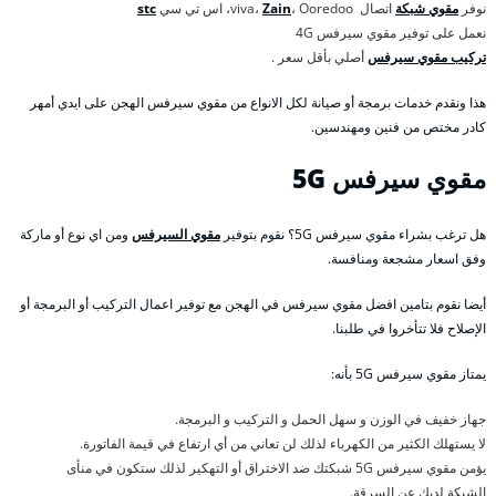
نوفر
مقوي شبكة
اتصال viva،
، Ooredoo، اس تي سي
Zain
stc
نعمل على توفير مقوي سيرفس 4G
تركيب مقوي سيرفس
أصلي بأقل سعر .
هذا ونقدم خدمات برمجة أو صيانة لكل الانواع من مقوي سيرفس الهجن على ايدي أمهر
كادر مختص من فنين ومهندسين.
مقوي سيرفس 5
G
هل ترغب بشراء مقوي سيرفس 5G؟ نقوم بتوفير
مقوي السيرفس
ومن اي نوع أو ماركة
وفق اسعار مشجعة ومنافسة.
أيضا نقوم بتامين افضل مقوي سيرفس في الهجن مع توفير اعمال التركيب أو البرمجة أو
الإصلاح فلا تتأخروا في طلبنا.
يمتاز مقوي سيرفس 5G بأنه:
جهاز خفيف في الوزن و سهل الحمل و التركيب و البرمجة.
لا يستهلك الكثير من الكهرباء لذلك لن تعاني من أي ارتفاع في قيمة الفاتورة.
يؤمن مقوي سيرفس 5G شبكتك ضد الاختراق أو التهكير لذلك ستكون في منأى
الشبكة لديك عن السرقة.