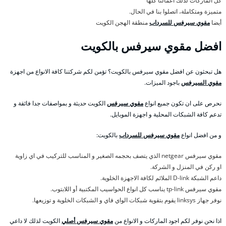
كل الماركات لذلك اعمالنا كلها
متميزة ومتكاملة، اتصلوا بنا في الحال.
أيضا
مقوي سيرفس للسرداب
منطقة الهجن الكويت
افضل مقوي سيرفس بالكويت
هل تبحثون عن افضل مقوي سيرفس بالكويت؟ تؤمن لكم شركتنا كافة الانواع من اجهزة
مقوي السيرفس
باجود الميزات.
نحرص على ان تكون جميع انواع
مقوي سيرفس
الكويت حديثة و بمواصفات جدا فائقة و
تدعم كافة الشبكات المحلية و اجهزة الموبايل.
و من افضل انواع
مقوي سيرفس للسرداب
بالكويت:
مقوي سيرفس netgear الذي يتصف بحجمه الصغير و المناسب للتركيب في اي زاوية
او ركن في المنزل و الشركة.
داعم الشبكة D-link الملائم لكافة الاجهزة الخلوية.
مقوي سيرفس tp-link يناسب كل انواع الحواسيب المكتبية أو اللابتوب.
نوفر جهاز linksys يقوم بتقوية شبكات الواي فاي و الشبكات الخلوية و توزيعها.
اذا نحن نوفر لكم اجود الماركات و الانواع من
مقوي سيرفس أصلي
الكويت لذلك لا داعي