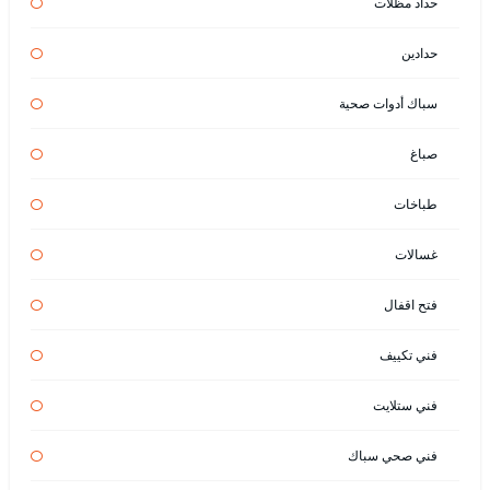
حداد مظلات
حدادين
سباك أدوات صحية
صباغ
طباخات
غسالات
فتح اقفال
فني تكييف
فني ستلايت
فني صحي سباك