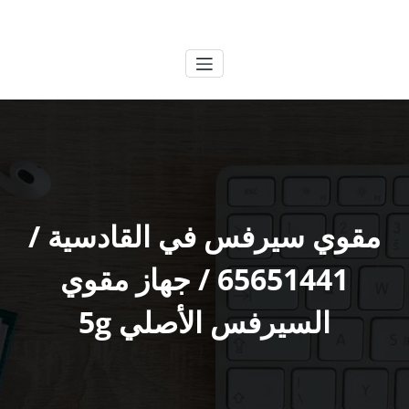
لتجاوز
الكويتية
خدمات وظائف بالكويت
لى
لمحتوى
مقوي سيرفس في القادسية /
65651441 / جهاز مقوي
السيرفس الأصلي 5g