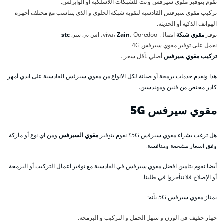
نقوم بتوفير مقوي سيرفس و نت للشبكات اللاسلكية أو الوايرلس.
تركيب مقوي سيرفس القادسية لتقوية شبكة الخلوي و الذي يتناسب مع مختلف أجهزة
الهواتف الذكية أو الحديثة.
نوفر
مقوي شبكة
اتصال viva،
، Ooredoo، اس تي سي
Zain
stc
نعمل على توفير مقوي سيرفس 4G
تركيب مقوي سيرفس
أصلي بأقل سعر .
هذا ونقدم خدمات برمجة أو صيانة لكل الانواع من مقوي سيرفس القادسية على ايدي أمهر
كادر مختص من فنين ومهندسين.
مقوي سيرفس 5
G
هل ترغب بشراء مقوي سيرفس 5G؟ نقوم بتوفير
مقوي السيرفس
ومن اي نوع أو ماركة
وفق اسعار مشجعة ومنافسة.
أيضا نقوم بتامين افضل مقوي سيرفس في القادسية مع توفير اعمال التركيب أو البرمجة
أو الإصلاح فلا تتأخروا في طلبنا.
يمتاز مقوي سيرفس 5G بأنه:
جهاز خفيف في الوزن و سهل الحمل و التركيب و البرمجة.