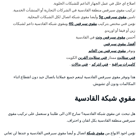
اصلاح اي خلل في عمل الجهاز الداعم للشبكات الخلوية.
تركيب مقوي سيرفس منطقة القادسية في الشركات التجارية أو المنشآت الخدمية.
تامين
مقوي سيرفس 5g
وأيضا مقوي شبكة اتصال لكل الشبكات المحلية.
نؤمن فني مختص بتركيب
مقوي سيرفس 4G
ومقوي شبكة القادسية داعم لشبكات
زين أو فيفا أو اوريدو.
أحسن
مقوي سيرفس ونت
في القادسية
أفضل مقوي سيرفس
ونوفر
مقوي سيرفس من الغانم
فني ستلايت
ممتاز
فني ستلايت القرين
الكويت
كاميرات مراقبة
–
فني انتركم
–
فني بدالات
.
هذا ونوفر مقوي سيرفس القادسية لينعم جميع عملائنا باتصال جيد دون انقطاع اثناء
المكالمات ودون أي تشويش.
مقوي شبكة القادسية
هل تبحث عن مقوي شبكة القادسية؟ سارع الان الى طلبنا و سنعمل على تركيب مقوي
سيرفس منطقة القادسية بكل اتقان و احتراف.
نؤمن اجود الانواع من
مقوي شبكة
اتصال و أيضا مقوي سيرفس القادسية و عندها لن تعاني