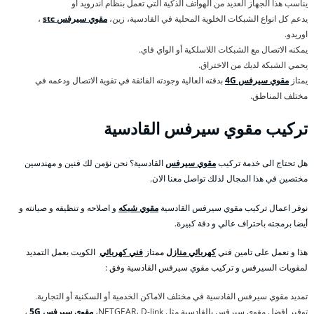
يناسب هذا الجهاز العديد من الهواتف الذكية التي تعمل بنظام اندرويد أو
يدعم كل انواع الشبكات الخلوية المحلية في القادسية، زين،
مقوي سيرفس stc
،
اوريدو.
يمكنه الاتصال مع الشبكات اللاسلكية أو الواي فاي.
يحمي الشبكة لديك من الاختراق.
يمتاز
مقوي سيرفس 4G
بدقته العالية وجودته الفائقة في تقوية الاتصال ودعمه في
مختلف المناطق.
تركيب مقوي سيرفس القادسية
هل تحتاج الى خدمة تركيب
مقوي سيرفس
القادسية؟ نحن نؤمن لك فنين و مهندسين
مختصين في هذا المجال لذلك تواصل معنا الان.
نوفر اعمال تركيب مقوي سيرفس القادسية
مقوي شبكه
و اصلاحه و تنظيفه و صيانته و
أيضا برمجته باحتراف عالي و دقة كبيرة.
هذا و نعمل على تامين فني
كهربائي منازل
ممتاز
فني كهربائي
الكويت بعمل التمديد
لمقويات السيرفس و تركيب مقوي سيرفس القادسية وفق :
تمديد مقوي سيرفس القادسية في مختلف الاماكن الخدمية أو السكنية أو التجارية.
توفير افضل مقوي سيرفس بالقادسية مثل NETGEAR، D-link،
مقوي سيرفس 5G
،