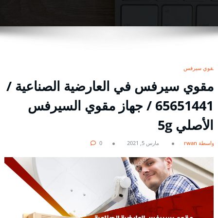
مقوي سيرفس
مقوي سيرفس في العارضية الصناعية /
65651441 / جهاز مقوي السيرفس
الأصلي 5g
بواسطة rwan
مارس 5, 2021
0