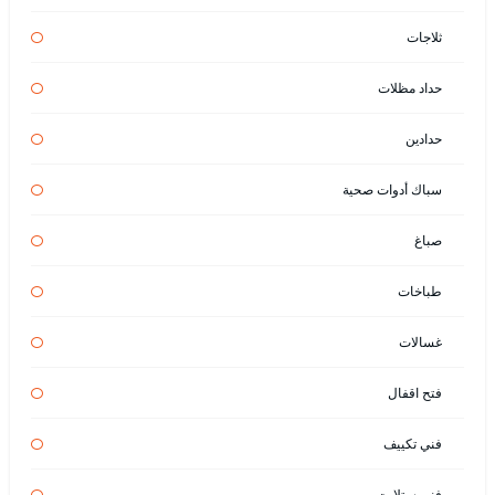
ثلاجات
حداد مظلات
حدادين
سباك أدوات صحية
صباغ
طباخات
غسالات
فتح اقفال
فني تكييف
فني ستلايت