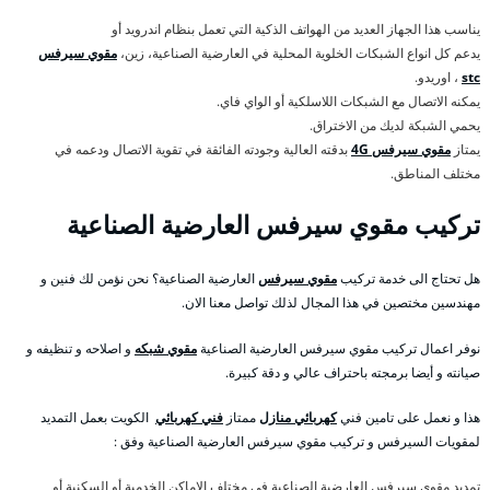
يناسب هذا الجهاز العديد من الهواتف الذكية التي تعمل بنظام اندرويد أو
يدعم كل انواع الشبكات الخلوية المحلية في العارضية الصناعية، زين،
مقوي سيرفس
stc
، اوريدو.
يمكنه الاتصال مع الشبكات اللاسلكية أو الواي فاي.
يحمي الشبكة لديك من الاختراق.
يمتاز
مقوي سيرفس 4G
بدقته العالية وجودته الفائقة في تقوية الاتصال ودعمه في
مختلف المناطق.
تركيب مقوي سيرفس العارضية الصناعية
هل تحتاج الى خدمة تركيب
مقوي سيرفس
العارضية الصناعية؟ نحن نؤمن لك فنين و
مهندسين مختصين في هذا المجال لذلك تواصل معنا الان.
نوفر اعمال تركيب مقوي سيرفس العارضية الصناعية
مقوي شبكه
و اصلاحه و تنظيفه و
صيانته و أيضا برمجته باحتراف عالي و دقة كبيرة.
هذا و نعمل على تامين فني
كهربائي منازل
ممتاز
فني كهربائي
الكويت بعمل التمديد
لمقويات السيرفس و تركيب مقوي سيرفس العارضية الصناعية وفق :
تمديد مقوي سيرفس العارضية الصناعية في مختلف الاماكن الخدمية أو السكنية أو