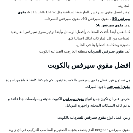
التجارية.
توفير افضل مقوي سيرفس بالعارضية الصناعية مثل NETGEAR، D-link،
مقوي
سيرفس 5G
، مقوي سيرفس 4G، مقوي سيرفس للسرداب.
نوفر
مقوي سيرفس 5G
كما نعمل أيضا بأحدث المعدات وأفضل الوسائل وأيضا توفير مقوي سيرفس العارضية
الصناعية من كل الماركات لذلك اعمالنا كلها
متميزة ومتكاملة، اتصلوا بنا في الحال.
أيضا
مقوي سيرفس للسرداب
منطقة العارضية الصناعية الكويت
افضل مقوي سيرفس بالكويت
هل تبحثون عن افضل مقوي سيرفس بالكويت؟ تؤمن لكم شركتنا كافة الانواع من اجهزة
مقوي السيرفس
باجود الميزات.
نحرص على ان تكون جميع انواع
مقوي سيرفس
الكويت حديثة و بمواصفات جدا فائقة و
تدعم كافة الشبكات المحلية و اجهزة الموبايل.
و من افضل انواع
مقوي سيرفس للسرداب
بالكويت:
مقوي سيرفس netgear الذي يتصف بحجمه الصغير و المناسب للتركيب في اي زاوية