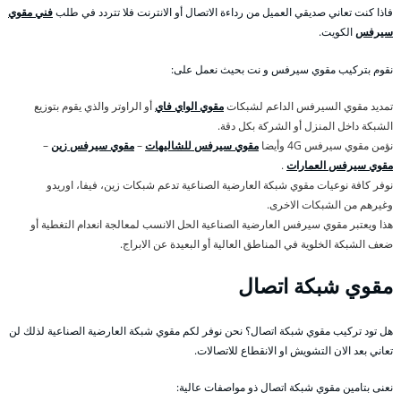
فاذا كنت تعاني صديقي العميل من رداءة الاتصال أو الانترنت فلا تتردد في طلب
فني مقوي
سيرفس
الكويت.
نقوم بتركيب مقوي سيرفس و نت بحيث نعمل على:
تمديد مقوي السيرفس الداعم لشبكات
مقوي الواي فاي
أو الراوتر والذي يقوم بتوزيع
الشبكة داخل المنزل أو الشركة بكل دقة.
نؤمن مقوي سيرفس 4G وأيضا
مقوي سيرفس للشاليهات
–
مقوي سيرفس زين
–
مقوي سيرفس العمارات
.
نوفر كافة نوعيات مقوي شبكة العارضية الصناعية تدعم شبكات زين، فيفا، اوريدو
وغيرهم من الشبكات الاخرى.
هذا ويعتبر مقوي سيرفس العارضية الصناعية الحل الانسب لمعالجة انعدام التغطية أو
ضعف الشبكة الخلوية في المناطق العالية أو البعيدة عن الابراج.
مقوي شبكة اتصال
هل تود تركيب مقوي شبكة اتصال؟ نحن نوفر لكم مقوي شبكة العارضية الصناعية لذلك لن
تعاني بعد الان التشويش او الانقطاع للاتصالات.
نعنى بتامين مقوي شبكة اتصال ذو مواصفات عالية: