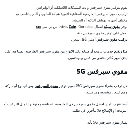
نقوم بتوفير مقوي سيرفس و نت للشبكات اللاسلكية أو الوايرلس.
تركيب مقوي سيرفس العارضية الصناعية لتقوية شبكة الخلوي و الذي يتناسب مع
مختلف أجهزة الهواتف الذكية أو الحديثة.
نوفر
مقوي شبكة
اتصال viva،
، Ooredoo، اس تي سي
Zain
stc
نعمل على توفير مقوي سيرفس 4G
تركيب مقوي سيرفس
أصلي بأقل سعر .
هذا ونقدم خدمات برمجة أو صيانة لكل الانواع من مقوي سيرفس العارضية الصناعية على
ايدي أمهر كادر مختص من فنين ومهندسين.
مقوي سيرفس 5
G
هل ترغب بشراء مقوي سيرفس 5G؟ نقوم بتوفير
مقوي السيرفس
ومن اي نوع أو ماركة
وفق اسعار مشجعة ومنافسة.
أيضا نقوم بتامين افضل مقوي سيرفس في العارضية الصناعية مع توفير اعمال التركيب أو
البرمجة أو الإصلاح فلا تتأخروا في طلبنا.
يمتاز مقوي سيرفس 5G بأنه: