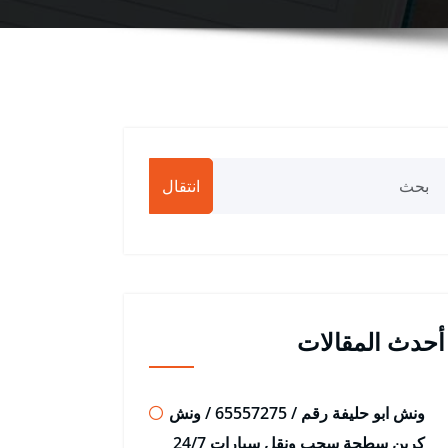
انتقال
أحدث المقالات
ونش ابو حليفة رقم / 65557275 / ونش
كرين سطحة سحب ونقل سيارات 24/7