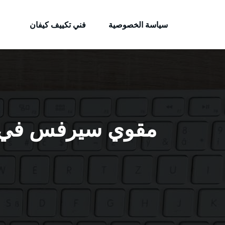
الكويتية
لتجاوز
خدمات وظائف بالكويت
لى
سياسة الخصوصية
فني تكييف كيفان
لمحتوى