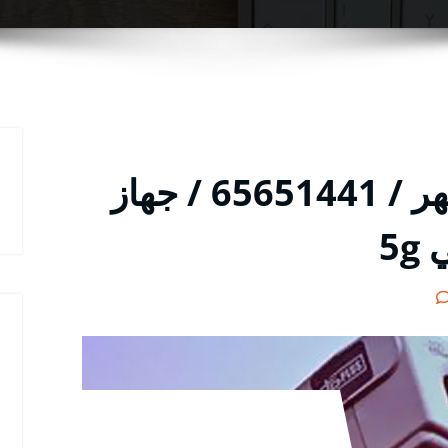
مقوي سيرفس في الظهر / 65651441 / جهاز
5