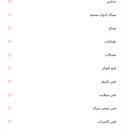
حدادين
سباك أدوات صحية
صباغ
طباخات
غسالات
فتح اقفال
فني تكييف
فني ستلايت
فني صحي سباك
فني كاميرات