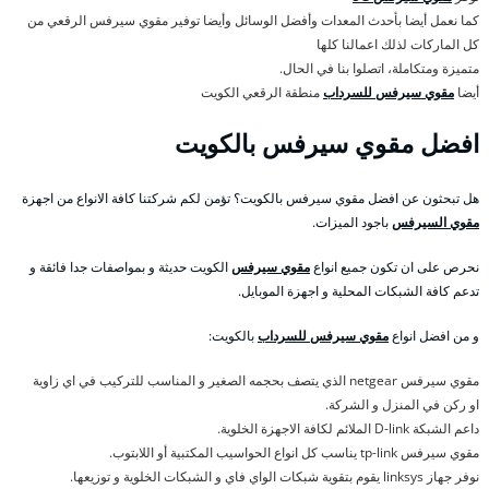
كما نعمل أيضا بأحدث المعدات وأفضل الوسائل وأيضا توفير مقوي سيرفس الرقعي من
كل الماركات لذلك اعمالنا كلها
متميزة ومتكاملة، اتصلوا بنا في الحال.
أيضا
مقوي سيرفس للسرداب
منطقة الرقعي الكويت
افضل مقوي سيرفس بالكويت
هل تبحثون عن افضل مقوي سيرفس بالكويت؟ تؤمن لكم شركتنا كافة الانواع من اجهزة
مقوي السيرفس
باجود الميزات.
نحرص على ان تكون جميع انواع
مقوي سيرفس
الكويت حديثة و بمواصفات جدا فائقة و
تدعم كافة الشبكات المحلية و اجهزة الموبايل.
و من افضل انواع
مقوي سيرفس للسرداب
بالكويت:
مقوي سيرفس netgear الذي يتصف بحجمه الصغير و المناسب للتركيب في اي زاوية
او ركن في المنزل و الشركة.
داعم الشبكة D-link الملائم لكافة الاجهزة الخلوية.
مقوي سيرفس tp-link يناسب كل انواع الحواسيب المكتبية أو اللابتوب.
نوفر جهاز linksys يقوم بتقوية شبكات الواي فاي و الشبكات الخلوية و توزيعها.