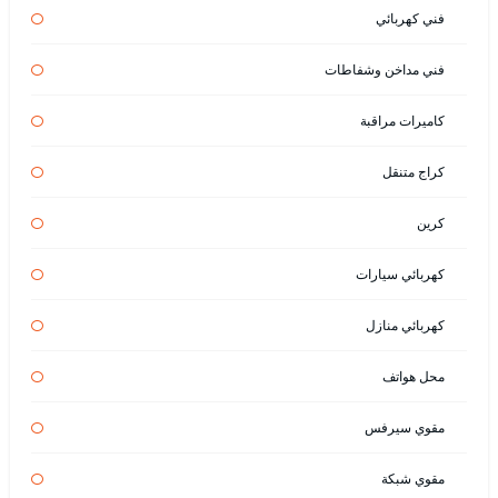
فني كهربائي
فني مداخن وشفاطات
كاميرات مراقبة
كراج متنقل
كرين
كهربائي سيارات
كهربائي منازل
محل هواتف
مقوي سيرفس
مقوي شبكة