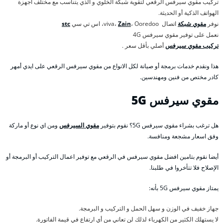
تركيب مقوي سيرفس الرقعي لتقوية شبكة الخلوي و الذي يتناسب مع مختلف أجهزة
الهواتف الذكية أو الحديثة.
نوفر
مقوي شبكة
اتصال viva،
، Ooredoo، اس تي سي
Zain
stc
نعمل على توفير مقوي سيرفس 4G
تركيب مقوي سيرفس
أصلي بأقل سعر .
هذا ونقدم خدمات برمجة أو صيانة لكل الانواع من مقوي سيرفس الرقعي على ايدي أمهر
كادر مختص من فنين ومهندسين.
مقوي سيرفس 5
G
هل ترغب بشراء مقوي سيرفس 5G؟ نقوم بتوفير
مقوي السيرفس
ومن اي نوع أو ماركة
وفق اسعار مشجعة ومنافسة.
أيضا نقوم بتامين افضل مقوي سيرفس في الرقعي مع توفير اعمال التركيب أو البرمجة أو
الإصلاح فلا تتأخروا في طلبنا.
يمتاز مقوي سيرفس 5G بأنه:
جهاز خفيف في الوزن و سهل الحمل و التركيب و البرمجة.
لا يستهلك الكثير من الكهرباء لذلك لن تعاني من أي ارتفاع في قيمة الفاتورة.