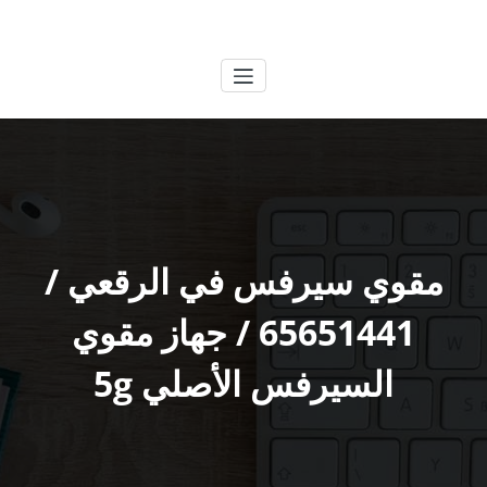
لتجاوز
الكويتية
خدمات وظائف بالكويت
لى
لمحتوى
مقوي سيرفس في الرقعي /
65651441 / جهاز مقوي
السيرفس الأصلي 5g