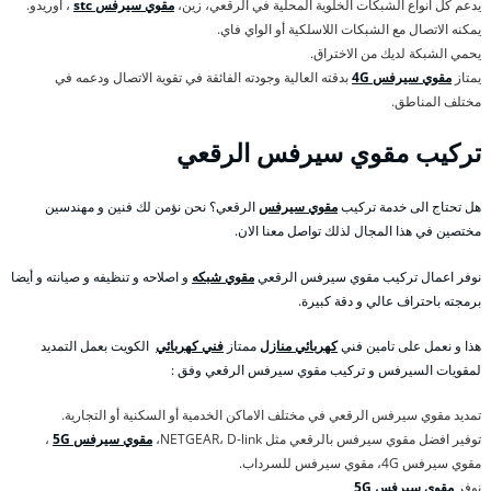
يدعم كل انواع الشبكات الخلوية المحلية في الرقعي، زين،
مقوي سيرفس stc
، اوريدو.
يمكنه الاتصال مع الشبكات اللاسلكية أو الواي فاي.
يحمي الشبكة لديك من الاختراق.
يمتاز
مقوي سيرفس 4G
بدقته العالية وجودته الفائقة في تقوية الاتصال ودعمه في
مختلف المناطق.
تركيب مقوي سيرفس الرقعي
هل تحتاج الى خدمة تركيب
مقوي سيرفس
الرقعي؟ نحن نؤمن لك فنين و مهندسين
مختصين في هذا المجال لذلك تواصل معنا الان.
نوفر اعمال تركيب مقوي سيرفس الرقعي
مقوي شبكه
و اصلاحه و تنظيفه و صيانته و أيضا
برمجته باحتراف عالي و دقة كبيرة.
هذا و نعمل على تامين فني
كهربائي منازل
ممتاز
فني كهربائي
الكويت بعمل التمديد
لمقويات السيرفس و تركيب مقوي سيرفس الرقعي وفق :
تمديد مقوي سيرفس الرقعي في مختلف الاماكن الخدمية أو السكنية أو التجارية.
توفير افضل مقوي سيرفس بالرقعي مثل NETGEAR، D-link،
مقوي سيرفس 5G
،
مقوي سيرفس 4G، مقوي سيرفس للسرداب.
نوفر
مقوي سيرفس 5G