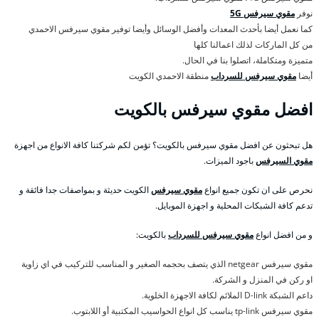
نوفر
مقوي سيرفس 5G
كما نعمل أيضا بأحدث المعدات وأفضل الوسائل وأيضا توفير مقوي سيرفس الاحمدي
من كل الماركات لذلك اعمالنا كلها
متميزة ومتكاملة، اتصلوا بنا في الحال.
أيضا
مقوي سيرفس للسرداب
منطقة الاحمدي الكويت
افضل مقوي سيرفس بالكويت
هل تبحثون عن افضل مقوي سيرفس بالكويت؟ تؤمن لكم شركتنا كافة الانواع من اجهزة
مقوي السيرفس
باجود الميزات.
نحرص على ان تكون جميع انواع
مقوي سيرفس
الكويت حديثة و بمواصفات جدا فائقة و
تدعم كافة الشبكات المحلية و اجهزة الموبايل.
و من افضل انواع
مقوي سيرفس للسرداب
بالكويت:
مقوي سيرفس netgear الذي يتصف بحجمه الصغير و المناسب للتركيب في اي زاوية
او ركن في المنزل و الشركة.
داعم الشبكة D-link الملائم لكافة الاجهزة الخلوية.
مقوي سيرفس tp-link يناسب كل انواع الحواسيب المكتبية أو اللابتوب.