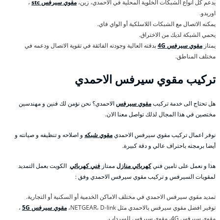
يدعم كل انواع الشبكات الخلوية المحلية في الاحمدي، زين،
مقوي سيرفس stc
،
اوريدو.
يمكنه الاتصال مع الشبكات اللاسلكية أو الواي فاي.
يحمي الشبكة لديك من الاختراق.
يمتاز
مقوي سيرفس 4G
بدقته العالية وجودته الفائقة في تقوية الاتصال ودعمه في
مختلف المناطق.
تركيب مقوي سيرفس الاحمدي
هل تحتاج الى خدمة تركيب
مقوي سيرفس
الاحمدي؟ نحن نؤمن لك فنين و مهندسين
مختصين في هذا المجال لذلك تواصل معنا الان.
نوفر اعمال تركيب مقوي سيرفس الاحمدي
مقوي شبكه
و اصلاحه و تنظيفه و صيانته و
أيضا برمجته باحتراف عالي و دقة كبيرة.
هذا و نعمل على تامين فني
كهربائي منازل
ممتاز
فني كهربائي
الكويت بعمل التمديد
لمقويات السيرفس و تركيب مقوي سيرفس الاحمدي وفق :
تمديد مقوي سيرفس الاحمدي في مختلف الاماكن الخدمية أو السكنية أو التجارية.
توفير افضل مقوي سيرفس بالاحمدي مثل NETGEAR، D-link،
مقوي سيرفس 5G
،
مقوي سيرفس 4G، مقوي سيرفس للسرداب.