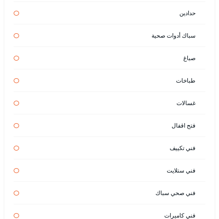
حدادين
سباك أدوات صحية
صباغ
طباخات
غسالات
فتح اقفال
فني تكييف
فني ستلايت
فني صحي سباك
فني كاميرات