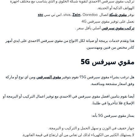
تركيب مقوي سيرفس الاحمدي لتقوية شبكة الخلوي و الذي يتناسب مع مختلف أجهزة
الهواتف الذكية أو الحديثة.
نوفر
مقوي شبكة
اتصال viva،
، Ooredoo، اس تي سي
Zain
stc
نعمل على توفير مقوي سيرفس 4G
تركيب مقوي سيرفس
أصلي بأقل سعر .
هذا ونقدم خدمات برمجة أو صيانة لكل الانواع من مقوي سيرفس الاحمدي على ايدي أمهر
كادر مختص من فنين ومهندسين.
مقوي سيرفس 5
G
هل ترغب بشراء مقوي سيرفس 5G؟ نقوم بتوفير
مقوي السيرفس
ومن اي نوع أو ماركة
وفق اسعار مشجعة ومنافسة.
أيضا نقوم بتامين افضل مقوي سيرفس في الاحمدي مع توفير اعمال التركيب أو البرمجة أو
الإصلاح فلا تتأخروا في طلبنا.
يمتاز مقوي سيرفس 5G بأنه:
جهاز خفيف في الوزن و سهل الحمل و التركيب و البرمجة.
لا يستهلك الكثير من الكهرباء لذلك لن تعاني من أي ارتفاع في قيمة الفاتورة.