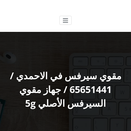
لتجاوز
الكويتية
خدمات وظائف بالكويت
لى
لمحتوى
مقوي سيرفس في الاحمدي /
65651441 / جهاز مقوي
السيرفس الأصلي 5g