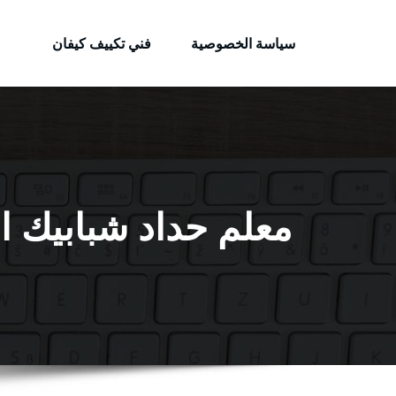
الكويتية
لتجاوز
خدمات وظائف بالكويت
لى
سياسة الخصوصية
فني تكييف كيفان
لمحتوى
معلم حداد شبابيك الصباحية 56585569 حداد ج