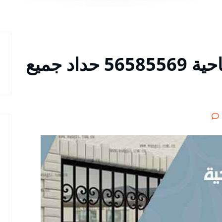
معلم حداد شبابيك الصباحية 56585569 حداد جميع