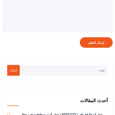
انتقال
أحدث المقالات
ونش ابو حليفة رقم / 65557275 / ونش كرين سطحة سحب ونقل