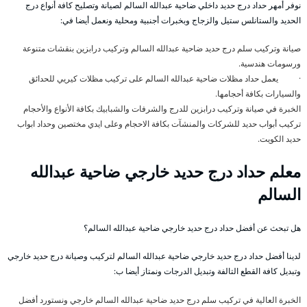
نوفر أمهر حداد درج حديد داخلي ضاحية عبدالله السالم لصيانة وتصليح كافة أنواع درج
الحديد والستانلس ستيل والزجاج وبخبرات أجنبية ومحلية ونعمل أيضا في:
صيانة وتركيب سلم درج حديد ضاحية عبدالله السالم وتركيب درابزين بنقشات متنوعة
ورسومات هندسية.
· يعمل حداد مظلات ضاحية عبدالله السالم على تركيب مظلات كيريي للحدائق
والسيارات بكافة أحجامها.
الخبرة في صيانة وتركيب درابزين للدرج والشرفات والشبابيك بكافة الأنواع والأحجام
تركيب أبواب حديد للشركات والمنشآت بكافة الاحجام وعلى ايدي مختصين وحداد ابواب
حديد الكويت.
معلم حداد درج حديد خارجي ضاحية عبدالله
السالم
هل تبحث عن أفضل حداد درج حديد خارجي ضاحية عبدالله السالم؟
لدينا أفضل حداد درج حديد خارجي ضاحية عبدالله السالم لتركيب وصيانة درج حديد خارجي
وتبديل كافة القطع التالفة وتبديل الدرجات ونمتاز أيضا ب:
الخبرة العالية في تركيب سلم درج حديد ضاحية عبدالله السالم خارجي ونستورد أفضل