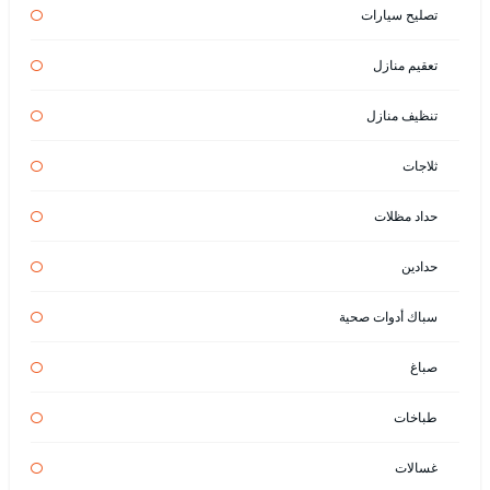
تصليح سيارات
تعقيم منازل
تنظيف منازل
ثلاجات
حداد مظلات
حدادين
سباك أدوات صحية
صباغ
طباخات
غسالات