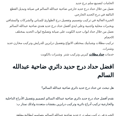
الخامات لتصنيع سلم درج حديد
نعمل من خلال حداد درج حديد خارجي ضاحية عبدالله السالم في صيانة وتبديل القطع
التالفة في درج الحديد الخارجي.
الخبرة العالية في تركيب وتصميم وتفصيل درج الطوارئ للمباني والشركات والمشافي
وبخبرات محلية واجنبية وعلى ايدي أفضل حداد درج حديد هندي ضاحية عبدالله السالم
نعمل من خلال حداد ابواب حديد الكويت على صيانة وتصليح ابواب الحديد بمختلف
الاحجام
تركيب مظلات وشبابيك بمختلف الانواع وتفصيل درابزين للدرايش وتركيب مخازن حديد
وشترات.
خدمات
حداد مظلات
كيربي وتركيب شتر وشبرات بالكويت
افضل حداد درج حديد دائري ضاحية عبدالله
السالم
هل تبحث عن حداد درج حديد دائري ضاحية عبدالله السالم؟
نقدم أفضل حداد درج حديد دائري ضاحية عبدالله السالم لتصميم وتفصيل الأدراج الداخلية
والخارجية تركيب أدراج دائرية وتركيب درابزين بنقشات متعددة ولذلك نمتاز ب:
الخبرة في تركيب سلم درج حديد ضاحية عبدالله السالم بتصاميم ايطالية معلقة