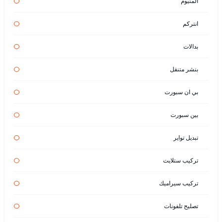
المنيوم
انتركم
بدالات
بنشر متنقل
بي ان سبورت
بين سبورت
تبديل تواير
تركيب ستلايت
تركيب سيراميك
تصليح تلفونات