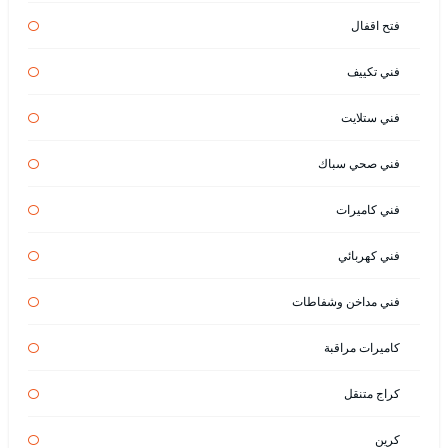
فتح اقفال
فني تكييف
فني ستلايت
فني صحي سباك
فني كاميرات
فني كهربائي
فني مداخن وشفاطات
كاميرات مراقبة
كراج متنقل
كرين