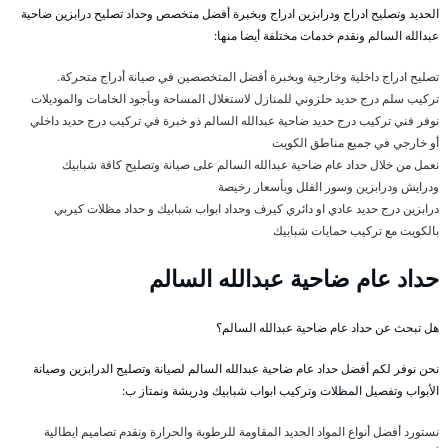
الحديد وتصليح ادراج ودرابزين ادراج وبخبرة أفضل متخصص وحداد تصليح درابزين ضاحية
عبدالله السالم ونقدم خدمات مختلفة أيضا منها:
تصليح ادراج داخلية وخارجية وبخبرة أفضل المتخصصين في صيانة أدراج متحركة.
تركيب سلم درج حديد حلزوني للمنازل لاستغلال المساحة وبأجود الخامات والموديلات
نوفر فني تركيب درج حديد ضاحية عبدالله السالم ذو خبرة في تركيب درج حديد داخلي
أو خارجي في جميع مناطق الكويت
نعمل من خلال حداد عام ضاحية عبدالله السالم على صيانة وتصليح كافة شبابيك
ودرايش ودرابزين وسور الفلل وبأسعار رخيصة
درابزين درج حديد عادي او دائري كيرف وحداد ابواب شبابيك و حداد مظلات كيربي
بالكويت مع تركيب حمايات شبابيك
حداد عام ضاحية عبدالله السالم
هل تبحث عن حداد عام ضاحية عبدالله السالم؟
نحن نوفر لكم أفضل حداد عام ضاحية عبدالله السالم لصيانة وتصليح الدرابزين وصيانة
الأبواب وتفصيل المظلات وتركيب ابواب شبابيك ودريشة ونمتاز ب:
نستورد أفضل أنواع المواد الحديد المقاومة للرطوبة والحرارة ونقدم تصاميم ايطالية