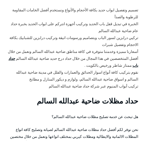
تصميم وتفصيل ابواب حديد بكافة الأحجام والأنواع ونستخدم أفضل الخامات المقاومة
للرطوبة والصدأ
الخبرة في تبديل قفل باب الحديد وتركيب أجهزة انتركم على ابواب الحديد بخبرة حداد
عام ضاحية عبدالله السالم
تركيي درابزين لسور الباب وبتصاميم ورسومات انيقة وتركيب درابزين للشبابيك بكافة
الاحجام وتفصيل شبرات
أسعارنا مميزة وخدمتنا متوفرة في كافة مناطق ضاحية عبدالله السالم ونعمل من خلال
أفضل المتخصصين في هذا المجال من خلال حداد درج حديد ضاحية عبدالله السالم
حداد
باب
ممتاز شاطر ورخيص بالكويت .
نقوم بتركيب كافة أنواع اسوار الحدائق والعمارات والفلل في مدينة ضاحية عبدالله
السالم و اسواق ضاحية عبدالله السالم، ولوازم و ديكور المنازل و مطابخ
تركيب أبواب المنيوم عبر شركة حداد ضاحية عبدالله السالم
حداد مظلات ضاحية عبدالله السالم
هل تبحث عن خدمة تصليح مظلات ضاحية عبدالله السالم؟
نحن نوفر لكم أفضل حداد مظلات ضاحية عبدالله السالم لصيانة وتصليح كافة انواع
المظلات الالمانية والايطالية ومظلات كيربي بمختلف انواعها ونعمل من خلال مختصين