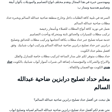
ومهندسين خبرة في هذا المجال ونقدم مختلف انواع التصاميم والموديلات بألوان أنيقة
وتصاميم هندسية ونمتاز ب:
السرعة في تلبية كافة الطلبات داخل وخارج منطقة ضاحية عبدالله السالم وبخبرة حداد
مظلات ضاحية عبدالله السالم
نعمل في توريد كافة أنواع المظلات للعملاء وبأسعار رخيصة
تركيب مظلات للسيارات والحدائق ثابتة ومتحركة وبأحدث التصاميم
خدمة صيانة تصليح عبر حداد مظلات بكافة أحجامها وتركيب مظلات للحدائق وتصليح
درابزين عبر حداد تصليح درابزين ضاحية عبدالله السالم وتركيب ابواب شبابيك وفق
افضل معلم حداد الكويت
حداد مظلات متوفر لكم على مدار الساعة لتركيب مظلات خاصة للمنازل والفلل
والابراج والشركات والمؤسسات إضافة الى شبرات أسوار أبواب شبابيك بالكويت
حداد
هندي
الكويت مع الضمان والكفالة .
معلم حداد تصليح درابزين ضاحية عبدالله
السالم
هل تبحث عن أفضل حداد تصليح درابزين ضاحية عبدالله السالم؟
نحن نقدم لكم أفضل حداد تصليح درابزين ضاحية عبدالله السالم لصيانة وتصليح ابواب