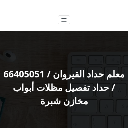
لتجاوز
الكويتية
خدمات وظائف بالكويت
لى
لمحتوى
معلم حداد القيروان / 66405051
/ حداد تفصيل مظلات أبواب
مخازن شبرة