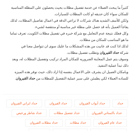
كثيراً ما يبحث العملاء عن خدمة تفصيل مظلات بحيث يحصلون على المظلة المناسبة
للمكان سواء كان حديقه او كانت المظلات للسيارات.
ولكن للأسف الشديد هناك شركات لا تراعي الدقة في اعمال تفاصيل المظلات، لذلك
يفاجأ العميل بأنه قد حصل على مظلة غير مناسبة أو منتقصة لشيء.
وكل فعلك نتيجة عدم التعامل مع شركة خبره في تفصيل مظلات الكويت، تعرف تماما
ما هو المناسب للمكان من مظلات.
لذلك اذا كنت قد عانيت من هذه المشكلات ما عليك سوى ان تتواصل معنا في
شركة
حداد القيروان
وتطلب تفصيل مظلات.
وسوف يتم عمل المعاينة الضروريه للمكان المراد تركيب وتفصيل المظلات له، وبعد
ذلك تبدأ عملية التنفيذ.
وبامكان العميل ان يشرف على الاعمال بنفسه إذا اراد ذلك، حيث نوفر هذه الميزه
للساده العملاء لكي يطمئن على سير عملية التفصيل للمظلات من
حداد القيروان
.
حداد
حداد أبواب القيروان
حداد القيروان
حداد ايراني القيروان
حداد باكستاني القيروان
حداد تفصيل مظلات
حداد شاطر ورخيص
حداد عام القيروان
حداد مظلات
حداد مظلات القيروان