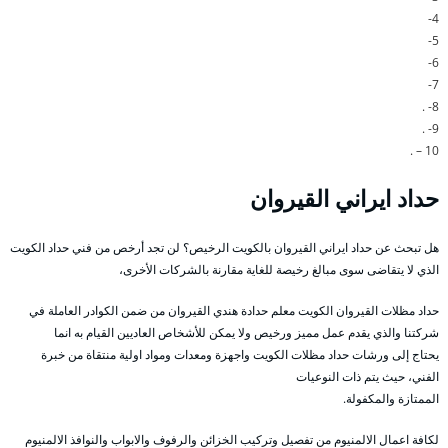
4-
5-
6-
7-
8- .
9- .
10 – .
حداد ايراني القيروان
هل تبحث عن حداد ايراني القيروان بالكويت الرخيص؟ لن تجد أرخص من فني حداد الكويت
الذي لا يتقاضى سوى مبالغ رخيصة للغاية مقارنة بالشركات الأخرى،
حداد مظلات القيروان الكويت معلم حدادة هندي القيروان من ضمن الكوادر العاملة في
شركتنا والذي يقدم عمل مميز ورخيص ولا يمكن للأشخاص العاديين القيام به انما
يحتاج إلى ورشات حداد مظلات الكويت واجهزة ومعدات ومواد اولية منتقاة من خبرة
الفني، حيث يتم ذات النوعيات
الممتازة والمكفولة.
لكافة اعمال الالمنيوم من تفصيل وتركيب الخزائن والرفوف والابواب والنوافذ الالمنيوم