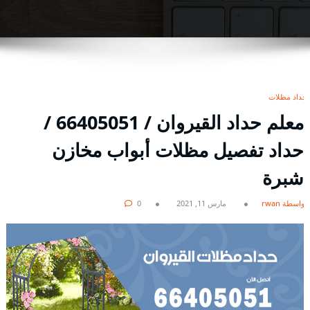
حداد مظلات
معلم حداد القيروان / 66405051 /
حداد تفصيل مظلات أبواب مخازن
شبرة
بواسطة rwan
مارس 11, 2021
0