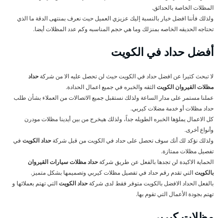
المظلات الخاصة بالحدائق.
ولذلك فأننا افضل خيار بالنسبة إليك عزيزي العميل حيث نعرف بمنتهى الدقة ما الذي
تحتاجه الحديقه الخاصه بمنزلك وما هي حجم المناسبه وكم عدد المظلات أيضا.
أفضل حداد في الكويت
لا تبحث كثيرا عن افضل حداد في الكويت حيث لن تحصل عليه الا من شركة
حداد
مظلات القيروان الكويت
الثقه والخبره في جميع اعمال الحدادة.
عملنا مستمر على مدار الساعة ولذلك نستقبل جميع الاتصالات من العملاء بشأن طلب
حداد مظلات أو خدمة مضلات كيربي.
كل الاعمال يملؤها الخبره الطويله جداً، ولذلك هيخرج من بين أيدينا مظلات مودرن
وأنواع أخرى.
ولذلك نؤكد لك أنك سوف تحصل على حداد في الكويت من قبل شركة
حداد الكويت
في
تفصيل مظلات ممتازة.
الحماية الاكيدة لن تجدها بالفعل عن طريق شركة
حداد مظلات سيارات القيروان
بالكويت
التي تقدم رقم حداد في تفصيل مظلات كيربي وتصميمها بشكل متميز.
بالفعل الحداد الافضل بالكويت متوفر فقط لدى شركة
حداد الكويت
التي تهتم بعملائها و
تهتم بجودة الأعمال التي تقوم بها.
مظلات كيربي