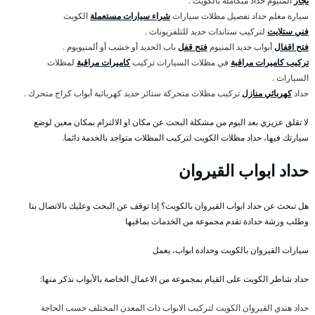
نجار
المنيوم حداد متكاملة بالكويت .
سيارة معلم حداد تفصيل مظلات سيارات
شراء سيارات مستعملة
الكويت
فني ستلايت
لتركيب ستاندات حديد للتلفزيونات .
فتح اقفال
أبواب حديد المنيوم
فتح قفل
باب الحديد أو خشب أو ألمنيويوم .
تركيب كاميرات مراقبة
في مظلات السيارات تركيب
كاميرات مراقبة
لمظلات
السيارات .
حداد
كهربائي منازل
تركيب مظلات متحركة ستائر حديد كهربائية أبواب كراج متحرك .
لا تقلق عزيزي بعد اليوم من مشكلة البحث عن مكان او الالتزام بمكان معين لوضع
سيارتك فيها، حداد مظلات الكويت لتركيب المظلات متواجد بالخدمة دائما.
حداد ابواب القيروان
هل تبحث عن حداد ابواب القيروان بالكويت؟ إذا توقف عن البحث وعليك بالاتصال بنا
وطلب ورشة حدادة تقدم مجموعة من الخدمات بماقيها
سيارات القيروان بالكويت وحدادة ابواب، يعمل
حداد شاطر الكويت على القيام بمجموعة من الاعمال الخاصة بالأبواب نذكر منها:
حداد هندي القيروان الكويت لتركيب الابواب ذات المعدن المختلف حسب الحاجة