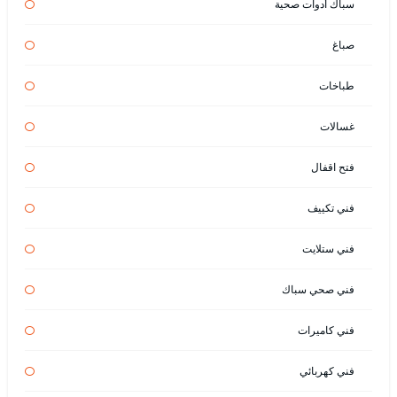
سباك أدوات صحية
صباغ
طباخات
غسالات
فتح اقفال
فني تكييف
فني ستلايت
فني صحي سباك
فني كاميرات
فني كهربائي