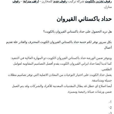
رفوف تخزين بالكويت
شركة تركيب
رفوف حديد
للمخازن –
أرفف منزلية
–
رفوف
منازل.
حداد باكستاني القيروان
هل تريد الحصول على حداد باكستاني القيروان بالكويت؟
بكل سرور نوفر لكم خدمة حداد باكستاني القيروان الكويت المحترف والقادر علة تقديم
أعمال
ويتوفر ضمن الورشة حداد باكستاني القيروان الكويت ذو المهارة العالية في التنفيذ.
كما لدينا أيضا حداد ايراني القيروان الكويت يقدم أفضل التصاميم المقاومة لعوامل
الطقس.
يعمل حداد الكويت على اختيار النوعيات من المعادن الاصلية التي توفر تصاميم مظلات
جميلة ومتناسقة.
أيضا اصلاح اي عطل قد يطال المقتنيات المعدنية للأفراد والشركات وقد يتم العمل
ضمن ورشات صيانة رخيصة ومميزة.
1-
2-
3-