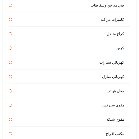
فني مداخن وشفاطات
كاميرات مراقبة
كراج متنقل
كرين
كهربائي سيارات
كهربائي منازل
محل هواتف
مقوي سيرفس
مقوي شبكة
مكتب افراح