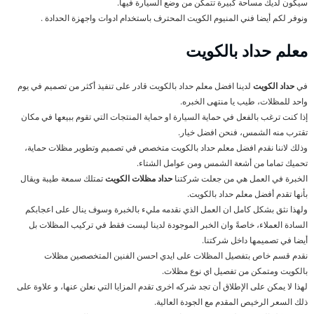
سيكون لديك مساحة كبيرة تتمكن من وضع السيارة فيها.
ونوفر لكم أيضا فني المنيوم الكويت المحترف باستخدام ادوات واجهزة الحدادة .
معلم حداد بالكويت
في
حداد الكويت
لدينا افضل معلم حداد بالكويت قادر على تنفيذ أكثر من تصميم في يوم
واحد للمظلات، طيب يا منتهى الخبره.
إذا كنت ترغب بالفعل في حماية السيارة او حماية المنتجات التي تقوم ببيعها في مكان
تقترب منه الشمس، فنحن افضل خيار.
وذلك لاننا نقدم افضل معلم حداد بالكويت متخصص في تصميم وتطوير مظلات حماية،
تحميك تماما من أشعة الشمس ومن عوامل الشتاء.
الخبرة في العمل هي من جعلت شركتنا
حداد مظلات الكويت
تمتلك سمعة طيبة ويقال
بأنها تقدم أفضل معلم حداد بالكويت.
ولهذا نثق بشكل كامل ان العمل الذي نقدمه مليء بالخبرة وسوف ينال على اعجابكم
السادة العملاء، خاصةً وان الخبر الموجودة لدينا ليست فقط في تركيب المظلات بل
أيضا في تصميمها داخل شركتنا.
نقدم قسم خاص بتفصيل المظلات على ايدي احسن الفنين المتخصصين مظلات
بالكويت ومتمكن من تفصيل اي نوع مظلات.
لهذا لا يمكن على الإطلاق أن تجد شركه اخرى تقدم المزايا التي نعلن عنها، و علاوة على
ذلك السعر الرخيص المقدم مع الجودة العالية.