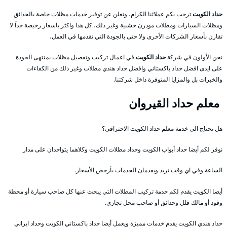
حداد الكويت
ترحب بكم عملائنا الكرام، وتعلن عن توفير خدمات مظلات خاصة بالحدائق
ومظلات السيارات ومظلات مودرن خشبية وغير ذلك، كل هذا واكثر باسعار رخيصة جداً لا
تقارن بأسعار الشركات الأخرى ولا حتى بالجودة التي تقدمها في العمل،
نحن الأولون في شركة
حداد الكويت
في اعمال تركيب وتفصيل مظلات بمنتهى الجودة
على ايدى افضل حداد باكستاني وافضل حداد هندي مظلات وغير ذلك من الكفاءات
والخبرات بل والمزايا المتوفرة داخل شركتنا.
معلم حداد القيروان
هل تحتاج الى خدمة معلم حداد الكويت الاحترافي؟
نوفر لكم أيضا حداد أبواب الكويت وحداد مظلات الكويت وكلاهما يتواجدان على مدار
الساعة وفي اي وقت تريد ويقدمان الخدمات بأرخص الأسعار.
أيضا الكويت يقدم لكم خدمة تركيب المظلات التي يبحث عنها كل صاحب سيارة أو محطة
وقود أو مالك فلل وحدائق أو صاحب محل تجاري.
حداد هندي الكويت يقدم خدمات مميزة ويعمل أيضا حداد باكستاني الكويت وحداد ايراني