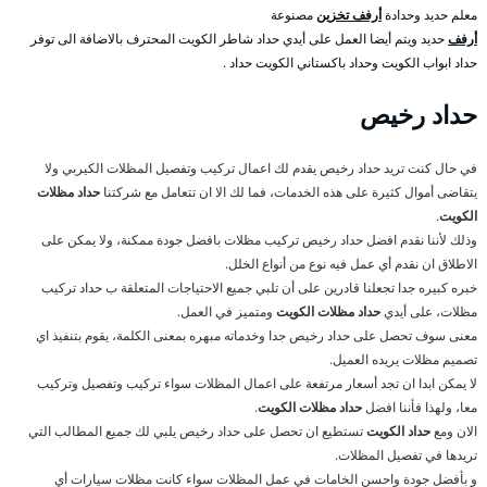
معلم حديد وحدادة
أرفف تخزين
مصنوعة
أرفف
حديد ويتم أيضا العمل على أيدي حداد شاطر الكويت المحترف بالاضافة الى توفر
حداد ابواب الكويت وحداد باكستاني الكويت حداد .
حداد رخيص
في حال كنت تريد حداد رخيص يقدم لك اعمال تركيب وتفصيل المظلات الكيربي ولا
يتقاضى أموال كثيرة على هذه الخدمات، فما لك الا ان تتعامل مع شركتنا
حداد مظلات
الكويت
.
وذلك لأننا نقدم افضل حداد رخيص تركيب مظلات بافضل جودة ممكنة، ولا يمكن على
الاطلاق ان نقدم أي عمل فيه نوع من أنواع الخلل.
خبره كبيره جدا تجعلنا قادرين على أن تلبي جميع الاحتياجات المتعلقة ب حداد تركيب
مظلات، على أيدي
حداد مظلات الكويت
ومتميز في العمل.
معنى سوف تحصل على حداد رخيص جدا وخدماته مبهره بمعنى الكلمة، يقوم بتنفيذ اي
تصميم مظلات يريده العميل.
لا يمكن ابدا ان تجد أسعار مرتفعة على اعمال المظلات سواء تركيب وتفصيل وتركيب
معا، ولهذا فأننا افضل
حداد مظلات الكويت
.
الان ومع
حداد الكويت
تستطيع ان تحصل على حداد رخيص يلبي لك جميع المطالب التي
تريدها في تفصيل المظلات.
و بأفضل جودة واحسن الخامات في عمل المظلات سواء كانت مظلات سيارات أي