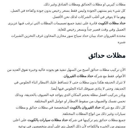
مظلات كيربي او مظلات الحدائق ومظلات الفنادق وغير ذلك.
كل شيء يتم بمنتهى الجودة وليس فقط بسعر رخيص بدون جودة وكفاءة في العمل،
وهو ما لا يتوفر في أغلب الشركات لذلك نحن الأفضل.
حداد مظلات الكويت
قادرة على تنفيذ جميع تصميمات المظلات التي ترغب فيها عزيزى
العميل وفي وقت قصير جداً وبسعر رخيص للغاية.
محددة القيروان حداد بيبان حداد سياج سور مخازن المخاون غرف التخزين الشبرات
شبره
مظلات حدائق
الآن تركيب مظلات حدائق أصبح من السهل تنفيذ هو بجوده عاليه وخبرة تفوق العديد من
الأعوام، فقط مع شركه
حداد مظلات القيروان
.
لا تترك الحديقه هكذا بدون مظلات حتى لا تتساقط عليك الامطار اثناء الجلوس في
الحديقة، وحتى لا يتاذى ضيوفك اثناء الجلوس فيها أيضا.
وبادر بتركيب افضل مظلة بحجم المكان الذي يتواجد فيه الضيوف بالحديقة، وبذلك
تحمي نفسك والضيوف من سقوط الامطار او عوامل الجو المختلفة.
كل ذلك مع شركة
حداد القيروان بالكويت
المتخصصة في مظلات حدائق و مظلات
سيارات وغير ذلك من انواع المظلات المختلفة.
جميع مظلات حدائق يتم تركيبها في شركة
حداد مظلات سيارات بالكويت
على اعلى
مستوى من الخبره والكفاءه لأن ذلك العمل يتم على أيدي متخصصين في نوعية