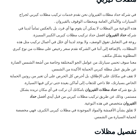
في شركه حداد مظلات القيروان نحن نقدم خدمات تركيب مظلات كيربي لجراج
السيارات والأماكن العامة ومحطات الوقوف بالقيروان .
هذه النوعية من المظلات لا يمكن أن يقوم بها أي فرد، بل بالعكس تماماً لدينا في
شركه
حداد القيروان
افضل حداد تركيب مظلات كيربى الكبير المميزة.
روعة في التعامل تفوق الوصف، ولا يوجد لدينا أي خلل في أعمال تركيب مثل هذه
المظلات، بالإضافة إلى أننا في الشركة نقدم سعر رخيص على مظلات من نوع كبري
المطلوبة بشكل مكثف.
معنا سوف تحمي سيارتك من عوامل الجو المختلفة وخاصة من أشعة الشمس الضارة
عن طريق عمل مظلة كيربي الحماية الأكيدة من الشمس.
لا تقف في مكانك على الإطلاق، بل أحرص كل الحرص على أن تغير من روتين الحماية
الخاص بسيارتك، فلا داعي للذهاب إلى أماكن بعيدة حتى تركن فيها السيارة.
بل مع شركه
حداد مظلات القيروان
بامكانك أن تركت في أي مكان تريده بشكل
مستمر، وذلك عن طريق تركيب مظلات كيربي من قبل أيدي أفضل
حداد
القيروان
متخصص في هذه النوعية.
لا تقلق بشأن الأقمشة والمواد الموجودة في مظلات كيربى الكبرى، فهي مخصصة
لحماية السيارة من الشمس.
تفصيل مظلات