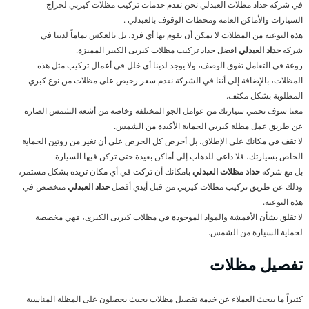
في شركه حداد مظلات العبدلي نحن نقدم خدمات تركيب مظلات كيربي لجراج
السيارات والأماكن العامة ومحطات الوقوف بالعبدلي .
هذه النوعية من المظلات لا يمكن أن يقوم بها أي فرد، بل بالعكس تماماً لدينا في
شركه
حداد العبدلي
افضل حداد تركيب مظلات كيربى الكبير المميزة.
روعة في التعامل تفوق الوصف، ولا يوجد لدينا أي خلل في أعمال تركيب مثل هذه
المظلات، بالإضافة إلى أننا في الشركة نقدم سعر رخيص على مظلات من نوع كبري
المطلوبة بشكل مكثف.
معنا سوف تحمي سيارتك من عوامل الجو المختلفة وخاصة من أشعة الشمس الضارة
عن طريق عمل مظلة كيربي الحماية الأكيدة من الشمس.
لا تقف في مكانك على الإطلاق، بل أحرص كل الحرص على أن تغير من روتين الحماية
الخاص بسيارتك، فلا داعي للذهاب إلى أماكن بعيدة حتى تركن فيها السيارة.
بل مع شركه
حداد مظلات العبدلي
بامكانك أن تركت في أي مكان تريده بشكل مستمر،
وذلك عن طريق تركيب مظلات كيربي من قبل أيدي أفضل
حداد العبدلي
متخصص في
هذه النوعية.
لا تقلق بشأن الأقمشة والمواد الموجودة في مظلات كيربى الكبرى، فهي مخصصة
لحماية السيارة من الشمس.
تفصيل مظلات
كثيراً ما يبحث العملاء عن خدمة تفصيل مظلات بحيث يحصلون على المظلة المناسبة