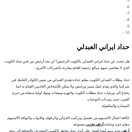
5-
6-
7-
8- .
9- .
10 – .
حداد ايراني العبدلي
هل تبحث عن حداد ايراني العبدلي بالكويت الرخيص؟ لن تجد أرخص من فني حداد الكويت
الذي لا يتقاضى سوى مبالغ رخيصة للغاية مقارنة بالشركات الأخرى،
حداد مظلات العبدلي الكويت معلم حدادة هندي العبدلي من ضمن الكوادر العاملة في
شركتنا والذي يقدم عمل مميز ورخيص ولا يمكن للأشخاص العاديين القيام به انما
يحتاج إلى ورشات حداد مظلات الكويت واجهزة ومعدات ومواد اولية منتقاة من خبرة
الفني، حيث يتم ذات النوعيات
الممتازة والمكفولة.
لكافة اعمال الالمنيوم من تفصيل وتركيب الخزائن والرفوف والابواب والنوافذ الالمنيوم
معلم حديد وحدادة
أرفف تخزين
مصنوعة
أرفف
حديد ويتم أيضا العمل على أيدي حداد شاطر الكويت المحترف بالاضافة الى توفر