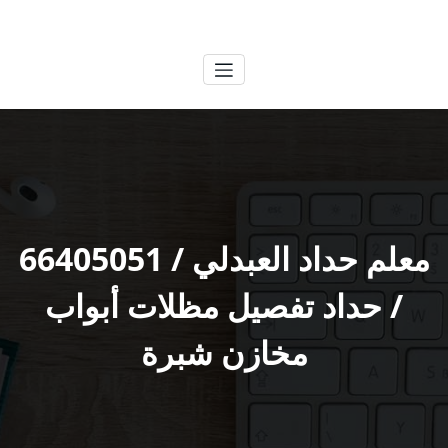
لتجاوز
الكويتية
خدمات وظائف بالكويت
لى
لمحتوى
معلم حداد العبدلي / 66405051
/ حداد تفصيل مظلات أبواب
مخازن شبرة