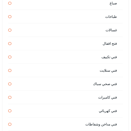
صباغ
طباخات
غسالات
فتح اقفال
فني تكييف
فني ستلايت
فني صحي سباك
فني كاميرات
فني كهربائي
فني مداخن وشفاطات