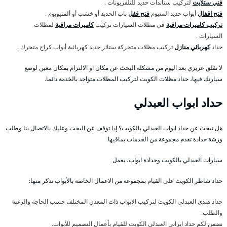
فني ستلايت
لتركيب ستاندات حديد للتلفزيونات .
فتح اقفال
أبواب حديد المنيوم
فتح قفل
باب الحديد أو خشب أو ألمنيويوم .
تركيب كاميرات مراقبة
في مظلات السيارات تركيب
كاميرات مراقبة
لمظلات
السيارات .
حداد
كهربائي منازل
تركيب مظلات متحركة ستائر حديد كهربائية أبواب كراج متحرك .
لا تقلق عزيزي بعد اليوم من مشكلة البحث عن مكان او الالتزام بمكان معين لوضع
سيارتك فيها، حداد مظلات الكويت لتركيب المظلات متواجد بالخدمة دائما.
حداد ابواب العبدلي
هل تبحث عن حداد ابواب العبدلي بالكويت؟ إذا توقف عن البحث وعليك بالاتصال بنا وطلب
ورشة حدادة تقدم مجموعة من الخدمات بماقيها
سيارات العبدلي بالكويت وحدادة ابواب، يعمل
حداد شاطر الكويت على القيام بمجموعة من الاعمال الخاصة بالأبواب نذكر منها:
حداد هندي العبدلي الكويت لتركيب الابواب ذات المعدن المختلف حسب الحاجة والرغبة
والطلب.
نضمن لكم حداد ايراني العبدلي الكويت للقيام بأعمال التصميم للأبواب.