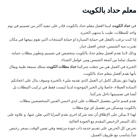
معلم حداد بالكويت
في
حداد الكويت
لدينا افضل معلم حداد بالكويت قادر على تنفيذ أكثر من تصميم في يوم
واحد للمظلات، طيب يا منتهى الخبره.
إذا كنت ترغب بالفعل في حماية السيارة او حماية المنتجات التي تقوم ببيعها في مكان
تقترب منه الشمس، فنحن افضل خيار.
وذلك لاننا نقدم افضل معلم حداد بالكويت متخصص في تصميم وتطوير مظلات حماية،
تحميك تماما من أشعة الشمس ومن عوامل الشتاء.
الخبرة في العمل هي من جعلت شركتنا
حداد مظلات الكويت
تمتلك سمعة طيبة ويقال
بأنها تقدم أفضل معلم حداد بالكويت.
ولهذا نثق بشكل كامل ان العمل الذي نقدمه مليء بالخبرة وسوف ينال على اعجابكم
السادة العملاء، خاصةً وان الخبر الموجودة لدينا ليست فقط في تركيب المظلات بل
أيضا في تصميمها داخل شركتنا.
نقدم قسم خاص بتفصيل المظلات على ايدي احسن الفنين المتخصصين مظلات
بالكويت ومتمكن من تفصيل اي نوع مظلات.
لهذا لا يمكن على الإطلاق أن تجد شركه اخرى تقدم المزايا التي نعلن عنها، و علاوة على
ذلك السعر الرخيص المقدم مع الجودة العالية.
نحرص كل الحرص على تقديم خدمه ذات جودة مرتفعة وفي نفس الوقت بسعر رخيص
جداً يتناسب مع ظروف العميل.