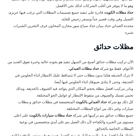
وهو ما لا يتوفر في أغلب الشركات لذلك نحن الأفضل.
حداد مظلات الكويت
قادرة على تنفيذ جميع تصميمات المظلات التي ترغب فيها عزيزى
العميل وفي وقت قصير جداً وبسعر رخيص للغاية.
محددة العبدلي حداد بيبان حداد سياج سور مخازن المخاون غرف التخزين الشبرات
شبره
مظلات حدائق
الآن تركيب مظلات حدائق أصبح من السهل تنفيذ هو بجوده عاليه وخبرة تفوق العديد من
الأعوام، فقط مع شركه
حداد مظلات العبدلي
.
لا تترك الحديقه هكذا بدون مظلات حتى لا تتساقط عليك الامطار اثناء الجلوس في
الحديقة، وحتى لا يتاذى ضيوفك اثناء الجلوس فيها أيضا.
وبادر بتركيب افضل مظلة بحجم المكان الذي يتواجد فيه الضيوف بالحديقة، وبذلك
تحمي نفسك والضيوف من سقوط الامطار او عوامل الجو المختلفة.
كل ذلك مع شركة
حداد العبدلي بالكويت
المتخصصة في مظلات حدائق و مظلات
سيارات وغير ذلك من انواع المظلات المختلفة.
جميع مظلات حدائق يتم تركيبها في شركة
حداد مظلات سيارات بالكويت
على اعلى
مستوى من الخبره والكفاءه لأن ذلك العمل يتم على أيدي متخصصين في نوعية
المظلات الخاصة بالحدائق.
ولذلك فأننا افضل خيار بالنسبة إليك عزيزي العميل حيث نعرف بمنتهى الدقة ما الذي