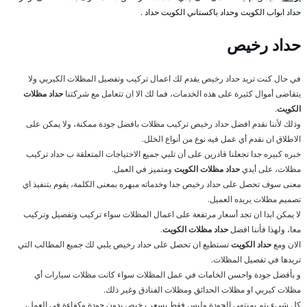
حداد ابواب الكويت وحداد باكستاني الكويت حداد .
حداد رخيص
في حال كنت تريد حداد رخيص يقدم لك اعمال تركيب وتفصيل المظلات الكيربي ولا
يتقاضى أموال كثيرة على هذه الخدمات، فما لك الا ان تتعامل مع شركتنا
حداد مظلات
الكويت
.
وذلك لأننا نقدم افضل حداد رخيص تركيب مظلات بافضل جودة ممكنة، ولا يمكن على
الاطلاق ان نقدم أي عمل فيه نوع من أنواع الخلل.
خبره كبيره جدا تجعلنا قادرين على أن تلبي جميع الاحتياجات المتعلقة ب حداد تركيب
مظلات، على أيدي
حداد مظلات الكويت
ومتميز في العمل.
معنى سوف تحصل على حداد رخيص جدا وخدماته مبهره بمعنى الكلمة، يقوم بتنفيذ اي
تصميم مظلات يريده العميل.
لا يمكن ابدا ان تجد أسعار مرتفعة على اعمال المظلات سواء تركيب وتفصيل وتركيب
معا، ولهذا فأننا افضل
حداد مظلات الكويت
.
الان ومع
حداد الكويت
تستطيع ان تحصل على حداد رخيص يلبي لك جميع المطالب التي
تريدها في تفصيل المظلات.
و بأفضل جودة واحسن الخامات في عمل المظلات سواء كانت مظلات سيارات أي
مظلات كيربي او مظلات الحدائق ومظلات الفنادق وغير ذلك.
كل شيء يتم بمنتهى الجودة وليس فقط بسعر رخيص بدون جودة وكفاءة في العمل،