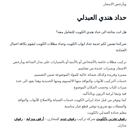
وبأرخص الاسعار.
حداد هندي العبدلي
هل انت بحاجة الى حداد هندي الكويت للتعامل معه؟
شركتنا تضمن لكم خدمة حداد ابواب الكويت وحداد مظلات الكويت ليقوم بكافة اعمال
الحدادة:
تركيب مظلات خاصة بالأشخاص أو بالأبنية أو بالسيارات على مدار الساعة وبأرخص
الاسعار وبميزات عديدة من تصاميم
مميزة وفريدة وكذلك ضمانة عالية للمواد الموضوعة ضمن التصميم.
خدمات التركيب للأبواب والنوافذ منها الالمنيوم ومنها الحديدية وهذا يعود الى عدة
ميزات للباب وحسب المكان الموضوع
فيه وتبعا لرغبة الزبون وبالتأكيد.
كما ونوفر من قبل حداد ايراني الكويت خدمات الصيانة والاصلاح للأبواب والنوافذ
والمضلات مع ضرورة توفير قطع غيار مناسبة.
معلم حدادة العبدلي بالكويت
رفوف تخزين بالكويت
شركة تركيب
رفوف حديد
للمخازن –
أرفف منزلية
–
رفوف
منازل.