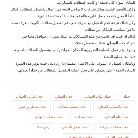
للمكان سواء كان حديقه او كانت المظلات للسيارات.
ولكن للأسف الشديد هناك شركات لا تراعي الدقة في اعمال تفاصيل المظلات، لذلك
يفاجأ العميل بأنه قد حصل على مظلة غير مناسبة أو منتقصة لشيء.
وكل فعلك نتيجة عدم التعامل مع شركة خبره في تفصيل مظلات الكويت، تعرف تماما
ما هو المناسب للمكان من مظلات.
لذلك اذا كنت قد عانيت من هذه المشكلات ما عليك سوى ان تتواصل معنا في
شركة
حداد العبدلي
وتطلب تفصيل مظلات.
وسوف يتم عمل المعاينة الضروريه للمكان المراد تركيب وتفصيل المظلات له، وبعد
ذلك تبدأ عملية التنفيذ.
وبامكان العميل ان يشرف على الاعمال بنفسه إذا اراد ذلك، حيث نوفر هذه الميزه
للساده العملاء لكي يطمئن على سير عملية التفصيل للمظلات من
حداد العبدلي
.
حداد
حداد أبواب العبدلي
حداد العبدلي
حداد ايراني العبدلي
حداد باكستاني العبدلي
حداد تفصيل مظلات
حداد شاطر ورخيص
حداد عام العبدلي
حداد مظلات
حداد مظلات العبدلي
حداد مظلات سيارات
حداد هندي العبدلي
رقم حداد
فني حداد العبدلي
معلم حداد العبدلي