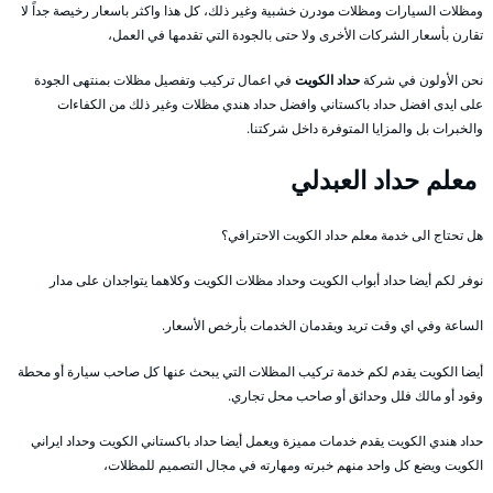
ومظلات السيارات ومظلات مودرن خشبية وغير ذلك، كل هذا واكثر باسعار رخيصة جداً لا
تقارن بأسعار الشركات الأخرى ولا حتى بالجودة التي تقدمها في العمل،
نحن الأولون في شركة
حداد الكويت
في اعمال تركيب وتفصيل مظلات بمنتهى الجودة
على ايدى افضل حداد باكستاني وافضل حداد هندي مظلات وغير ذلك من الكفاءات
والخبرات بل والمزايا المتوفرة داخل شركتنا.
معلم حداد العبدلي
هل تحتاج الى خدمة معلم حداد الكويت الاحترافي؟
نوفر لكم أيضا حداد أبواب الكويت وحداد مظلات الكويت وكلاهما يتواجدان على مدار
الساعة وفي اي وقت تريد ويقدمان الخدمات بأرخص الأسعار.
أيضا الكويت يقدم لكم خدمة تركيب المظلات التي يبحث عنها كل صاحب سيارة أو محطة
وقود أو مالك فلل وحدائق أو صاحب محل تجاري.
حداد هندي الكويت يقدم خدمات مميزة ويعمل أيضا حداد باكستاني الكويت وحداد ايراني
الكويت ويضع كل واحد منهم خبرته ومهارته في مجال التصميم للمظلات،