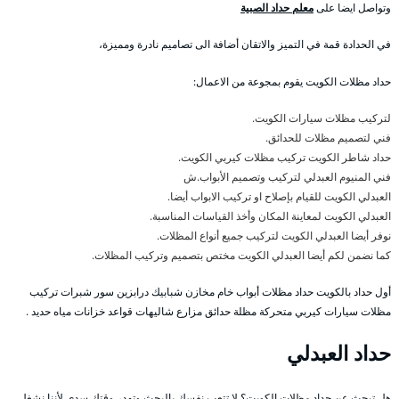
وتواصل ايضا على
معلم حداد الصبية
في الحدادة قمة في التميز والاتقان أضافة الى تصاميم نادرة ومميزة،
حداد مظلات الكويت يقوم بمجوعة من الاعمال:
لتركيب مظلات سيارات الكويت.
فني لتصميم مظلات للحدائق.
حداد شاطر الكويت تركيب مظلات كيربي الكويت.
فني المنيوم العبدلي لتركيب وتصميم الأبواب.ش
العبدلي الكويت للقيام بإصلاح او تركيب الابواب أيضا.
العبدلي الكويت لمعاينة المكان وأخذ القياسات المناسبة.
نوفر أيضا العبدلي الكويت لتركيب جميع أنواع المظلات.
كما نضمن لكم أيضا العبدلي الكويت مختص بتصميم وتركيب المظلات.
أول حداد بالكويت حداد مظلات أبواب خام مخازن شبابيك درابزين سور شبرات تركيب
مظلات سيارات كيربي متحركة مظلة حدائق مزارع شاليهات قواعد خزانات مياه حديد .
حداد العبدلي
هل تبحث عن حداد مظلات الكويت؟ لا تتعب نفسك بالبحث وتهدر وقتك سدى لأننا نشغل