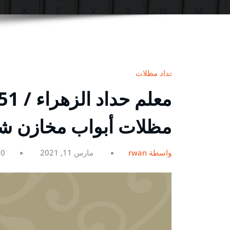
حداد مظلات
مظلات أبواب مخازن ش
بواسطة rwan
مارس 11, 2021
0