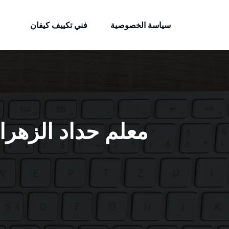
الكويتية
لتجاوز
خدمات وظائف بالكويت
لى
سياسة الخصوصية
فني تكييف كيفان
لمحتوى