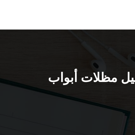
664050 / حداد تفصيل مظلات أبواب