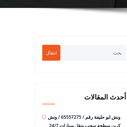
انتقال
أحدث المقالات
ونش ابو حليفة رقم / 65557275 / ونش
كرين سطحة سحب ونقل سيارات 24/7