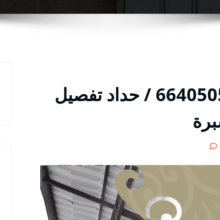
معلم حداد الزهراء / 66405051 / حداد تفصيل
برة