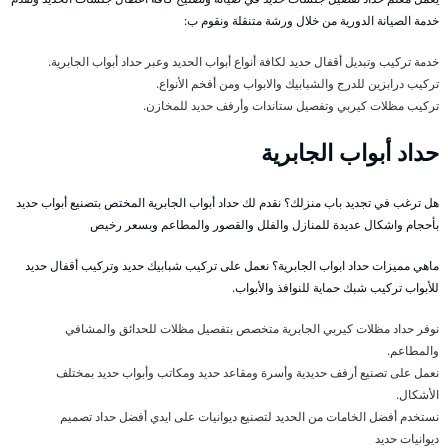
خدمة الصيانة الدورية من خلال ورشة متنقلة ونقوم ب:
خدمة تركيب وتبديل أقفال حديد لكافة أنواع أبواب الحديد وعبر حداد أبواب الجابرية.
تركيب درابزين للدرج والشبابيك والابواب ومن أفخم الأنواع.
تركيب مظلات كيربي وتفصيل ستاندات وأرفف حديد للمخازن.
حداد أبواب الجابرية
هل ترغب في تجديد باب منزلك؟ نقدم لك حداد أبواب الجابرية المختص بتصنيع أبواب حديد
بأحجام واشكال عديدة للمنازل والفلل والقصور والمطاعم وبسعر رخيص
ماهي مميزات حداد ابواب الجابرية؟ نعمل على تركيب شبابيك حديد وتركيب أقفال حديد
للأبواب تركيب شبك حماية للنوافذ والأبواب.
نوفر حداد مظلات كيربي الجابرية متخصص بتفصيل مظلات للحدائق والمشافي
والمطاعم.
نعمل على تصنيع أرفف حديدية وأسرة ومقاعد حديد ومكاتب وأبواب حديد بمختلف
الأشكال.
نستخدم أفضل الخامات من الحديد لتصنيع ديوانيات على ايدي أفضل حداد تصميم
ديوانيات حديد