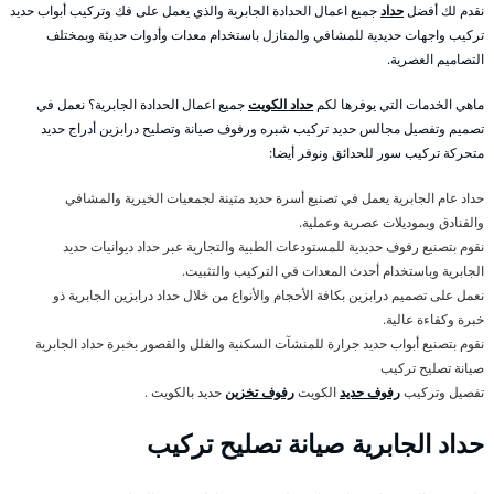
نقدم لك أفضل
حداد
جميع اعمال الحدادة الجابرية والذي يعمل على فك وتركيب أبواب حديد
تركيب واجهات حديدية للمشافي والمنازل باستخدام معدات وأدوات حديثة وبمختلف
التصاميم العصرية.
ماهي الخدمات التي يوفرها لكم
حداد الكويت
جميع اعمال الحدادة الجابرية؟ نعمل في
تصميم وتفصيل مجالس حديد تركيب شبره ورفوف صيانة وتصليح درابزين أدراج حديد
متحركة تركيب سور للحدائق ونوفر أيضا:
حداد عام الجابرية يعمل في تصنيع أسرة حديد متينة لجمعيات الخيرية والمشافي
والفنادق وبموديلات عصرية وعملية.
نقوم بتصنيع رفوف حديدية للمستودعات الطبية والتجارية عبر حداد ديوانيات حديد
الجابرية وباستخدام أحدث المعدات في التركيب والتثبيت.
نعمل على تصميم درابزين بكافة الأحجام والأنواع من خلال حداد درابزين الجابرية ذو
خبرة وكفاءة عالية.
نقوم بتصنيع أبواب حديد جرارة للمنشآت السكنية والفلل والقصور بخبرة حداد الجابرية
صيانة تصليح تركيب
تفصيل وتركيب
رفوف حديد
الكويت
رفوف تخزين
حديد بالكويت .
حداد الجابرية صيانة تصليح تركيب