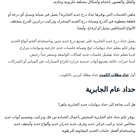
والفلل والقصور بأحجام وأشكال مختلفة حلزونية وعادية.
ماهي الخدمات التي يوفرها حداد درج حديد الجابرية؟ يعمل في صيانة وتبديل أي درجة أو
قطعة معطوبة في الدرج وصيانة درج الحديد المتحرك وتركيب درابزين للدرج بمختلف
الأنواع الستانلس ستيل أو لزجاج. وأيضا:
يعمل حداد درج حديد الجابرية على تصنيع درج حديد متين وباستخدام أفخم أنواع الحديد.
نوفر لكم معلم حداد ديوانيات لبخ وصيانة جلسات حديد خارجية وديوانيات مزارع.
لدينا معلم حداد تفصيل جلسات حديد لصالات الواسعة وبسعر جداُ رخيص.
لدينا خبرات عالية بتصنيع أبواب حديدية جرارة لكراج السيارات في المباني أو الشركات.
أول
حداد مظلات الكويت
حداد مظلة كيربي بالكويت .
حداد عام الجابرية
هل أنت بحاجة إلى حداد ديوانيات حديد الجابرية ماهر؟
نوفر لكم حداد عام الجابرية المختص بأعمال الحدادة من فك وتركيب وتصميم أبواب حديد
مجالس حديد تركيب خزائن حديد وغرف حديد جدران حديد وألواح حديد وأسقف حديد
وباستخدام أفضل خامات الحديد المقاومة للرطوبة.