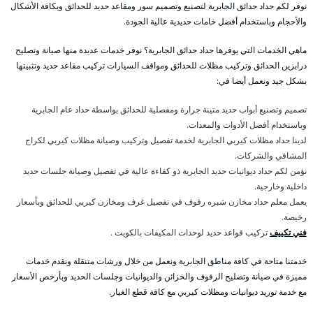
نوفر لكم حداد حدائق الجابرية لتصنيع وتصميم سور ومقاعد حديد للحدائق وبكافة الأشكال
والأحجام وباستخدام أفضل خامات حديدية عالية الجودة.
ماهي الخدمات التي يوفرها حداد حدائق الجابرية؟ نوفر خدمات عديدة منها صيانة وتصليح
درابزين الحدائق وتركيب مظلات للحدائق ومواقف السيارات تركيب مقاعد حديد وتثبيتها
بشكل جيد ونعمل أيضا في:
تصميم وتصنيع أبواب حديد متينة جرارة ومفصلية للحدائق بواسطة حداد عام الجابرية
وباستخدام أفضل الأدوات والمعدات.
لدينا حداد مظلات كيربي الجابرية لخدمة تفصيل وتركيب وصيانة مظلات كيربي لكراج
المشافي والشركات.
نؤمن لكم حداد ديوانيات حديد الجابرية ذو كفاءة عالية في تفصيل وصيانة جلسات حديد
داخلية وخارجية.
يعمل معلم حداد مخازن شبره رفوف في تفصيل غرف ومخازن كيربي للحدائق وبأسعار
رخيصة.
فني تكييف
تركيب قواعد حديد لوحدات المكيفات بالكويت .
خدمتنا متاحة في كافة مناطق الجابرية ونعمل من خلال ورشات متنقلة ونقدم خدمات
مميزة في صيانة وتصليح الرفوف والخزائن والديوانيات وجلسات الحديد وبأرخص الأسعار
مع خدمة توريد ديوانيات ومظلات كيربي مع كافة قطع الغيار.