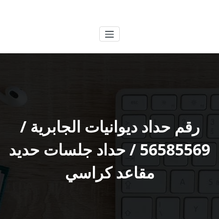
لتجاوز
الكويتية
خدمات وظائف بالكويت
لى
لمحتوى
رقم حداد ديوانيات الجابرية /
56585569 / حداد جلسات حديد
مقاعد كراسي