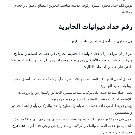
يؤمن لكم حداد مخازن شبره رفوف حديدية مناسبة لتخزين البضائع بأطوال وأحجام
مختلفة
رقم حداد ديوانيات الجابرية
هل تبحثون عن أفضل حداد ديوانيات مزارع؟
يتوافر في موقعنا رقم حداد ديوانيات الجابرية محترف في خدمات الصيانة والتصليح
وتركيب ديوانيات بجميع الأشكال ومزودة بعدة خدمات ومزايا رائعة. ويساعدكم فريقنا
الفني على تقديم الخدمات التالية:
تفصيل أجمل الديوانيات العصرية بموديلات شرقية أو تركية أو غربية عبر أفضل حداد
ديوانيات حديد الجابرية.
يعمل حداد مقاعد حديد على تركيب مقاعد مميزة للحدائق وللمدارس والروضات
بالإضافة لتركيب خشب للمقاعد لتصاميم مريحة ومميزة.
يؤمن فريقنا الفني كافة خدمات الصيانة والتصليح والفك والتركيب بأيدي أهم الحدادين
والمصممين.
نعمل في خدمة توريد ديوانيات حديد وجلسات حديد داخلي وخارجي إلى كافة مناطق
الجابرية مع خدمة الصيانة والفك والتركيب وبسعر رخيص ونحن حداد أبواب
حداد درج
حديد
شاطر ورخيص .