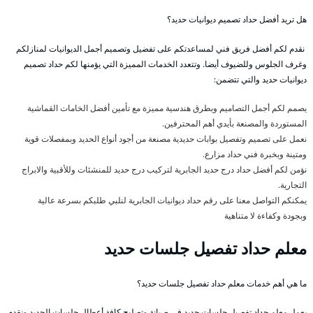
هل تريد أفضل حداد تصميم ديوانيات حديد؟
نقدم لكم أفضل فريق فني لمساعدتكم على تفضيل وتصميم أجمل الديوانيات لمنازلكم
وغرف الجلوس وللضيوف أيضا. وتتعدد الخدمات المميزة التي يؤمنها لكم حداد تصميم
ديوانيات حديد والتي تتضمن:
يصمم لكم أجمل التصاميم وبطرق هندسية مميزة مع تأمين أفضل الخامات القماشية
المستوردة والمصنعة بأيدي أهم المحترفين.
نعمل على تصميم وتفصيل بوابات حديدية مصنعة من أجود أنواع الحديد وبمفصلات قوية
ومتينة وبخبرة فني حداد مزارع.
نؤمن لكم أفضل حداد درج حديد الجابرية لتركيب درج حديد للمنشئات وللأقبية والابراج
التجارية.
يمكنكم التواصل معنا على رقم حداد ديوانيات الجابرية لنلبي طلبكم بسرعة عالية
وبجودة وكفاءة لا متناهية
معلم حداد تفصيل جلسات حديد
ما هي أهم خدمات معلم حداد تفصيل جلسات حديد؟
يعمل معلم حداد تفصيل جلسات حديد في صيانة وتصليح كافة أعطال جلسات الحديد ونقدم