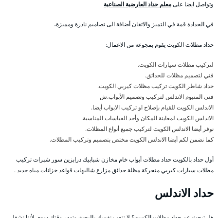
وتواصل ايضا على
معلم حداد العارضية الصناعية
في الحدادة قمة في التميز والاتقان أضافة الى تصاميم نادرة ومميزة،
حداد مظلات الكويت يقوم بمجوعة من الاعمال:
لتركيب مظلات سيارات الكويت.
فني لتصميم مظلات للحدائق.
حداد شاطر الكويت تركيب مظلات كيربي الكويت.
فني المنيوم الاندلس لتركيب وتصميم الأبواب.ش
الاندلس الكويت للقيام بإصلاح او تركيب الابواب أيضا.
الاندلس الكويت لمعاينة المكان وأخذ القياسات المناسبة.
نوفر أيضا الاندلس الكويت لتركيب جميع أنواع المظلات.
كما نضمن لكم أيضا الاندلس الكويت مختص بتصميم وتركيب المظلات.
أول حداد بالكويت حداد مظلات أبواب خام مخازن شبابيك درابزين سور شبرات تركيب
مظلات سيارات كيربي متحركة مظلة حدائق مزارع شاليهات قواعد خزانات مياه حديد .
حداد الاندلس
هل تبحث عن حداد مظلات الكويت؟ لا تتعب نفسك بالبحث وتهدر وقتك سدى لأننا نشغل