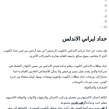
5-
6-
7-
8- .
9- .
10 – .
حداد ايراني الاندلس
هل تبحث عن حداد ايراني الاندلس بالكويت الرخيص؟ لن تجد أرخص من فني حداد الكويت
الذي لا يتقاضى سوى مبالغ رخيصة للغاية مقارنة بالشركات الأخرى،
حداد مظلات الاندلس الكويت معلم حدادة هندي الاندلس من ضمن الكوادر العاملة في
شركتنا والذي يقدم عمل مميز ورخيص ولا يمكن للأشخاص العاديين القيام به انما
يحتاج إلى ورشات حداد مظلات الكويت واجهزة ومعدات ومواد اولية منتقاة من خبرة
الفني، حيث يتم ذات النوعيات
الممتازة والمكفولة.
لكافة اعمال الالمنيوم من تفصيل وتركيب الخزائن والرفوف والابواب والنوافذ الالمنيوم
معلم حديد وحدادة
أرفف تخزين
مصنوعة
أرفف
حديد ويتم أيضا العمل على أيدي حداد شاطر الكويت المحترف بالاضافة الى توفر