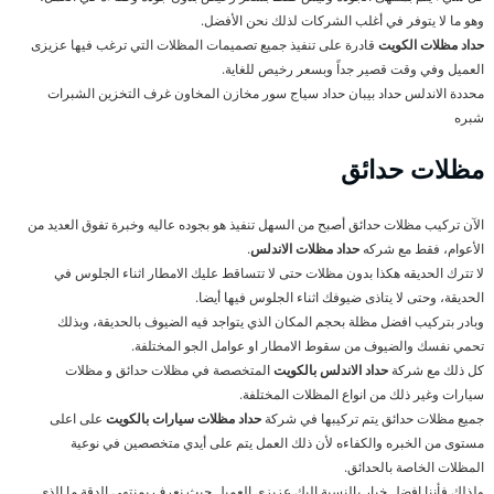
وهو ما لا يتوفر في أغلب الشركات لذلك نحن الأفضل.
حداد مظلات الكويت
قادرة على تنفيذ جميع تصميمات المظلات التي ترغب فيها عزيزى
العميل وفي وقت قصير جداً وبسعر رخيص للغاية.
محددة الاندلس حداد بيبان حداد سياج سور مخازن المخاون غرف التخزين الشبرات
شبره
مظلات حدائق
الآن تركيب مظلات حدائق أصبح من السهل تنفيذ هو بجوده عاليه وخبرة تفوق العديد من
الأعوام، فقط مع شركه
حداد مظلات الاندلس
.
لا تترك الحديقه هكذا بدون مظلات حتى لا تتساقط عليك الامطار اثناء الجلوس في
الحديقة، وحتى لا يتاذى ضيوفك اثناء الجلوس فيها أيضا.
وبادر بتركيب افضل مظلة بحجم المكان الذي يتواجد فيه الضيوف بالحديقة، وبذلك
تحمي نفسك والضيوف من سقوط الامطار او عوامل الجو المختلفة.
كل ذلك مع شركة
حداد الاندلس بالكويت
المتخصصة في مظلات حدائق و مظلات
سيارات وغير ذلك من انواع المظلات المختلفة.
جميع مظلات حدائق يتم تركيبها في شركة
حداد مظلات سيارات بالكويت
على اعلى
مستوى من الخبره والكفاءه لأن ذلك العمل يتم على أيدي متخصصين في نوعية
المظلات الخاصة بالحدائق.
ولذلك فأننا افضل خيار بالنسبة إليك عزيزي العميل حيث نعرف بمنتهى الدقة ما الذي