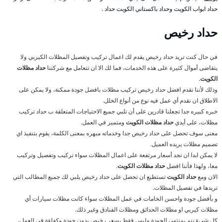
حداد ابواب الكويت وحداد باكستاني الكويت حداد .
حداد رخيص
في حال كنت تريد حداد رخيص يقدم لك اعمال تركيب وتفصيل المظلات الكيربي ولا
يتقاضى أموال كثيرة على هذه الخدمات، فما لك الا ان تتعامل مع شركتنا
حداد مظلات
الكويت
.
وذلك لأننا نقدم افضل حداد رخيص تركيب مظلات بافضل جودة ممكنة، ولا يمكن على
الاطلاق ان نقدم أي عمل فيه نوع من أنواع الخلل.
خبره كبيره جدا تجعلنا قادرين على أن تلبي جميع الاحتياجات المتعلقة ب حداد تركيب
مظلات، على أيدي
حداد مظلات الكويت
ومتميز في العمل.
معنى سوف تحصل على حداد رخيص جدا وخدماته مبهره بمعنى الكلمة، يقوم بتنفيذ اي
تصميم مظلات يريده العميل.
لا يمكن ابدا ان تجد أسعار مرتفعة على اعمال المظلات سواء تركيب وتفصيل وتركيب
معا، ولهذا فأننا افضل
حداد مظلات الكويت
.
الان ومع
حداد الكويت
تستطيع ان تحصل على حداد رخيص يلبي لك جميع المطالب التي
تريدها في تفصيل المظلات.
و بأفضل جودة واحسن الخامات في عمل المظلات سواء كانت مظلات سيارات أي
مظلات كيربي او مظلات الحدائق ومظلات الفنادق وغير ذلك.
كل شيء يتم بمنتهى الجودة وليس فقط بسعر رخيص بدون جودة وكفاءة في العمل،