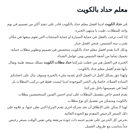
معلم حداد بالكويت
في
حداد الكويت
لدينا افضل معلم حداد بالكويت قادر على تنفيذ أكثر من تصميم في يوم
واحد للمظلات، طيب يا منتهى الخبره.
إذا كنت ترغب بالفعل في حماية السيارة او حماية المنتجات التي تقوم ببيعها في مكان
تقترب منه الشمس، فنحن افضل خيار.
وذلك لاننا نقدم افضل معلم حداد بالكويت متخصص في تصميم وتطوير مظلات حماية،
تحميك تماما من أشعة الشمس ومن عوامل الشتاء.
الخبرة في العمل هي من جعلت شركتنا
حداد مظلات الكويت
تمتلك سمعة طيبة ويقال
بأنها تقدم أفضل معلم حداد بالكويت.
ولهذا نثق بشكل كامل ان العمل الذي نقدمه مليء بالخبرة وسوف ينال على اعجابكم
السادة العملاء، خاصةً وان الخبر الموجودة لدينا ليست فقط في تركيب المظلات بل
أيضا في تصميمها داخل شركتنا.
نقدم قسم خاص بتفصيل المظلات على ايدي احسن الفنين المتخصصين مظلات
بالكويت ومتمكن من تفصيل اي نوع مظلات.
لهذا لا يمكن على الإطلاق أن تجد شركه اخرى تقدم المزايا التي نعلن عنها، و علاوة على
ذلك السعر الرخيص المقدم مع الجودة العالية.
نحرص كل الحرص على تقديم خدمه ذات جودة مرتفعة وفي نفس الوقت بسعر رخيص
جداً يتناسب مع ظروف العميل.