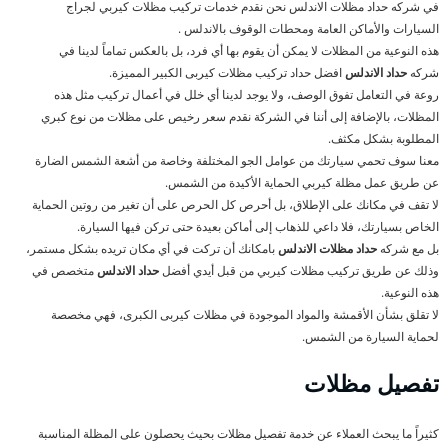
في شركه حداد مظلات الاندلس نحن نقدم خدمات تركيب مظلات كيربي لجراج
السيارات والأماكن العامة ومحطات الوقوف بالاندلس .
هذه النوعية من المظلات لا يمكن أن يقوم بها أي فرد، بل بالعكس تماماً لدينا في
شركه
حداد الاندلس
افضل حداد تركيب مظلات كيربى الكبير المميزة.
روعة في التعامل تفوق الوصف، ولا يوجد لدينا أي خلل في أعمال تركيب مثل هذه
المظلات، بالإضافة إلى أننا في الشركة نقدم سعر رخيص على مظلات من نوع كبري
المطلوبة بشكل مكثف.
معنا سوف تحمي سيارتك من عوامل الجو المختلفة وخاصة من أشعة الشمس الضارة
عن طريق عمل مظلة كيربي الحماية الأكيدة من الشمس.
لا تقف في مكانك على الإطلاق، بل أحرص كل الحرص على أن تغير من روتين الحماية
الخاص بسيارتك، فلا داعي للذهاب إلى أماكن بعيدة حتى تركن فيها السيارة.
بل مع شركه
حداد مظلات الاندلس
بامكانك أن تركت في أي مكان تريده بشكل مستمر،
وذلك عن طريق تركيب مظلات كيربي من قبل أيدي أفضل
حداد الاندلس
متخصص في
هذه النوعية.
لا تقلق بشأن الأقمشة والمواد الموجودة في مظلات كيربى الكبرى، فهي مخصصة
لحماية السيارة من الشمس.
تفصيل مظلات
كثيراً ما يبحث العملاء عن خدمة تفصيل مظلات بحيث يحصلون على المظلة المناسبة