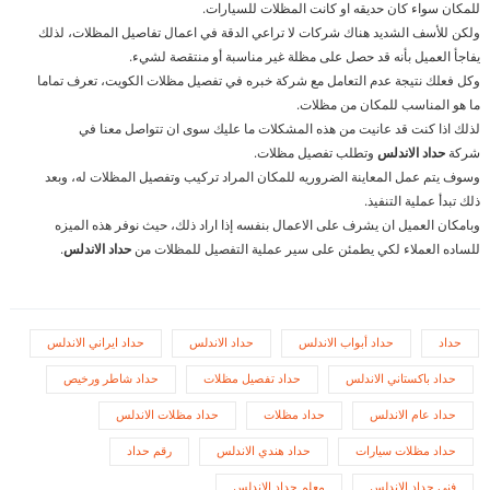
للمكان سواء كان حديقه او كانت المظلات للسيارات.
ولكن للأسف الشديد هناك شركات لا تراعي الدقة في اعمال تفاصيل المظلات، لذلك
يفاجأ العميل بأنه قد حصل على مظلة غير مناسبة أو منتقصة لشيء.
وكل فعلك نتيجة عدم التعامل مع شركة خبره في تفصيل مظلات الكويت، تعرف تماما
ما هو المناسب للمكان من مظلات.
لذلك اذا كنت قد عانيت من هذه المشكلات ما عليك سوى ان تتواصل معنا في
شركة
حداد الاندلس
وتطلب تفصيل مظلات.
وسوف يتم عمل المعاينة الضروريه للمكان المراد تركيب وتفصيل المظلات له، وبعد
ذلك تبدأ عملية التنفيذ.
وبامكان العميل ان يشرف على الاعمال بنفسه إذا اراد ذلك، حيث نوفر هذه الميزه
للساده العملاء لكي يطمئن على سير عملية التفصيل للمظلات من
حداد الاندلس
.
حداد
حداد أبواب الاندلس
حداد الاندلس
حداد ايراني الاندلس
حداد باكستاني الاندلس
حداد تفصيل مظلات
حداد شاطر ورخيص
حداد عام الاندلس
حداد مظلات
حداد مظلات الاندلس
حداد مظلات سيارات
حداد هندي الاندلس
رقم حداد
فني حداد الاندلس
معلم حداد الاندلس