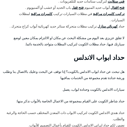
فني ستلايت
لتركيب ستاندات حديد للتلفزيونات .
فتح اقفال
أبواب حديد المنيوم
فتح قفل
باب الحديد أو خشب أو ألمنيويوم .
تركيب كاميرات مراقبة
في مظلات السيارات تركيب
كاميرات مراقبة
لمظلات
السيارات .
حداد
كهربائي منازل
تركيب مظلات متحركة ستائر حديد كهربائية أبواب كراج متحرك .
لا تقلق عزيزي بعد اليوم من مشكلة البحث عن مكان او الالتزام بمكان معين لوضع
سيارتك فيها، حداد مظلات الكويت لتركيب المظلات متواجد بالخدمة دائما.
حداد ابواب الاندلس
هل تبحث عن حداد ابواب الاندلس بالكويت؟ إذا توقف عن البحث وعليك بالاتصال بنا وطلب
ورشة حدادة تقدم مجموعة من الخدمات بماقيها
سيارات الاندلس بالكويت وحدادة ابواب، يعمل
حداد شاطر الكويت على القيام بمجموعة من الاعمال الخاصة بالأبواب نذكر منها:
حداد هندي الاندلس الكويت لتركيب الابواب ذات المعدن المختلف حسب الحاجة والرغبة
والطلب.
نضمن لكم حداد ايراني الاندلس الكويت للقيام بأعمال التصميم للأبواب.