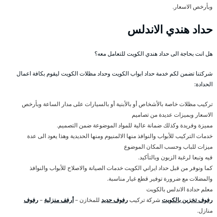
وبأرخص الاسعار.
حداد هندي الاندلس
هل انت بحاجة الى حداد هندي الكويت للتعامل معه؟
شركتنا تضمن لكم خدمة حداد ابواب الكويت وحداد مظلات الكويت ليقوم بكافة اعمال
الحدادة:
تركيب مظلات خاصة بالأشخاص أو بالأبنية أو بالسيارات على مدار الساعة وبأرخص
الاسعار وبميزات عديدة من تصاميم
مميزة وفريدة وكذلك ضمانة عالية للمواد الموضوعة ضمن التصميم.
خدمات التركيب للأبواب والنوافذ منها الالمنيوم ومنها الحديدية وهذا يعود الى عدة
ميزات للباب وحسب المكان الموضوع
فيه وتبعا لرغبة الزبون وبالتأكيد.
كما ونوفر من قبل حداد ايراني الكويت خدمات الصيانة والاصلاح للأبواب والنوافذ
والمضلات مع ضرورة توفير قطع غيار مناسبة.
معلم حدادة الاندلس بالكويت
رفوف تخزين بالكويت
شركة تركيب
رفوف حديد
للمخازن –
أرفف منزلية
–
رفوف
منازل.