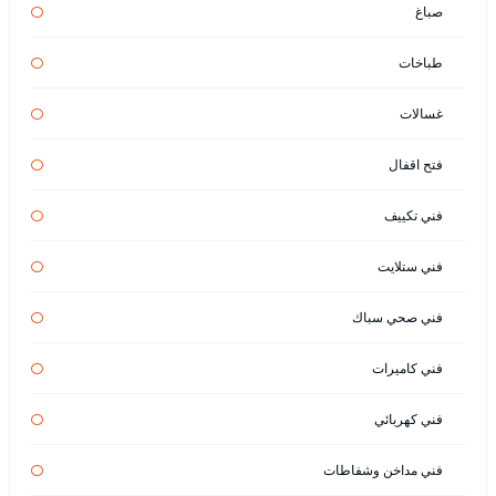
صباغ
طباخات
غسالات
فتح اقفال
فني تكييف
فني ستلايت
فني صحي سباك
فني كاميرات
فني كهربائي
فني مداخن وشفاطات