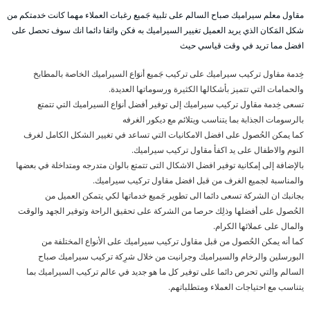
مقاول معلم سيراميك صباح السالم على تلبية جَميع رغبات العملاء مهما كانت خدمتكم من
شكل المَكان الذي يريد العميل تغيير السيراميك به فكن واثقا دائما انك سوف تحصل على
افضل مما تريد في وقت قياسي حيث
خِدمة مقاول تركيب سيراميك على تركيب جَميع أنوَاع السيراميك الخاصة بالمطابخ
والحمامات التي تتميز بأشكالها الكثيرة ورسوماتها العديدة.
تسعى خِدمة مقاول تركيب سيراميك إلى توفير أفضل أنوَاع السيراميك التي تتمتع
بالرسومات الجذابة بما يتناسب ويتلائم مع ديكور الغرفه
كما يمكن الحُصول على افضل الامكانيات التي تساعد في تغيير الشكل الكامل لغرف
النوم والاطفال على يد اكفأ مقاول تركيب سيراميك.
بالإضافة إلى إمكانية توفير افضل الاشكال التى تتمتع بالوان متدرجه ومتداخلة في بعضها
والمناسبة لجميع الغرف من قبل افضل مقاول تركيب سيراميك.
بجانبك ان الشركة تسعى دائما الى تطوير جَميع خدماتها لكي يتمكن العميل من
الحُصول على أفضلها وذلِك حرصا من الشركة على تحقيق الراحة وتوفير الجهد والوقت
والمال على عملائها الكرام.
كما أنه يمكن الحُصول من قبل مقاول تركيب سيراميك على الأنواع المختلفة من
البورسلين والرخام والسيراميك وجرانيت من خلال شرِكة تركيب سيراميك صباح
السالم والتي تحرص دائما على توفير كل ما هو جديد في عالم تركيب السيراميك بما
يتناسب مع احتياجات العملاء ومتطلباتهم.