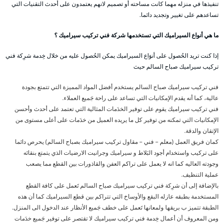
تنفيذها في منزله مهما كانت مساحته أو تصميم لانهم يعتمدون على أحدث التقنيات التي
تساعدهم على تغيير وتجديد دائما.
ما هي أنواع السيراميك التي تستخدمها شركة فني تركيب سيراميك ؟
إذا كنت تريد الحُصول على أنوَاع السيراميك يمكن الحُصول عليه من خلال خِدمة شرِكة فني
تركيب سيراميك صباح السالم حيث
فني تركيب سيراميك صباح السالم يستخدم أفضل المواد المميزة التي تتمتع بجودة
عالية، كما أنه يقدم الإمكانيات التي تساعد على راحة جَميع العملاء.
فني تركيب سيراميك يقوم على توفير الخدَمات المثالية التي تعتمد على أحدث وأحسن
الإمكانيات التي تمكنه من توفير كل ما يريده العميل من خدَمات على أعلى مستوى من
الإتقان والدقة.
كمان فريق العمل (معلم – فني – مقاول تركيب سيراميك بصباح السالم) يحرص دائما
على تركيب واستخدام أجود البَلاط و سيراميك وجرانيت الارضيات الذي يتمتع بنقائه
وجودته العاليه كما انه لا يعمل على تراكم العفن والقاذورات بين القطع مما يصعب
عملية التنظيف.
بالإضافة إلى أن شرِكة فني تركيب سيراميك صباح السالم تَعمل على كافة القطع
المستخدمة بطبقه عازله البقع والأوساخ التي تتراكم بين قطع السيراميك كما أن هذه
الطبقة تتميز ب بريقها ولمعانها تَعمل على خطف جَميع الأنظار عند الدخول الى المنزل.
ومن المعروف أن أعمال خِدمة فني تركيب سيراميك لا تقتصر على توفير جَميع خدَمات