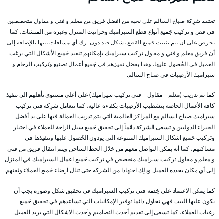
تعتمد شرِكة صباح السالم على نخبه من افضل فريق من معلم و فني و مقاول متخصصين
في قص و تركيب جَميع أنواع قطع السيراميك وجرانيت المنزل وغيره من المنشات، كما
تحرص على ان يتم تثبيت جَميع القطع بشكل جيد دون ترك أي مسافات بينها بالإضافة إلى
أن فريق معلم و فني و مقاول تركيب سيراميك بإمكانهم تنفيذ جَميع الأشكال التي يرغب
العميل في الحُصول عليها، وهذا بفضل تميزهم في جَميع أعمال تصنيع وتَركيب الرخام و
سيراميك الأرضِيات في صباح السالم.
كما تم تدريب (معلم – مقاول – فني تركيب سيراميك) على أعلى مستوى تأهلهم الى تنفيذ
كافة الأعمال الخاصة بتشطيب الأرضِيات بكفاءة عالية، كما تتعامل شرِكة فني تركيب
سيراميك صباح السالم مع المراكز العالمية التي يتم تدريب العمالة فيها على يد أفضل
الخبراء الدوليين و تسعى الشركة دائماً إلى تحقيق جَميع سبل الراحة للعملاء في اختيار
وتَركيب جَميع اشكال السيراميك المتنوعة التي يودون الحُصول عليها وتنفيذها في
مساكنهم، كما أنه يمكن التواصل معهم من خلال الخط الساخن ويتم انتقال فريق من فني
و معلم و مقاول تركيب سيراميك متخصص في تركيب جَميع اعمال السيراميك في المنزل
إلى أي مكان يحدده العميل وذلِك اجتهادا من الشركه حتى تنال ارضاء جَميع العملاء وثقتهم.
كما يمكن الاعتماد على خِدمة فني تركيب السيراميك في تحقيق شكل وصورة يجب أن
يكون عليها البيت فهي تحاول دائما توفير الإمكانيات التي تساعدهم في تحقيق جَميع
رغبات العملاء، كما تسعى إلى تقديم أحدث التصاميم وأحدث الاشكال التي يريد العميل