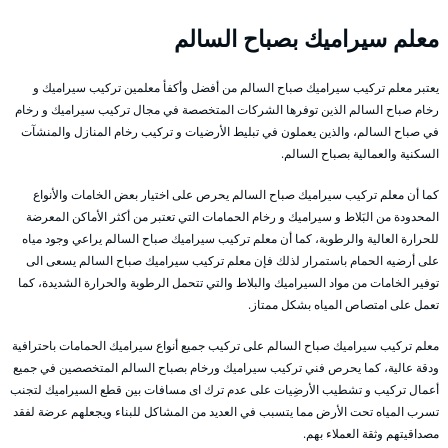
معلم سيراميك بصباح السالم
يعتبر معلم تركيب سيراميك صباح السالم من أفضل وأكفأ معلمين تركيب سيراميك و
رخام صباح السالم الذين توفرها الشركات المتخصصة في مجال تركيب سيراميك و رخام
في صباح السالم، والذين يعملون في تبليط الأرضيات و تركيب رخام المنازل والمنشآت
السكنية والعمالية بصباح السالم.
كما أن معلم تركيب سيراميك صباح السالم يحرص على اختيار بعض الخامات والأنواع
المحدودة من البَلاط و سيراميك و رخام الحمامات التي تعتبر من أكثر الأماكن المعرضة
للحرارة العالية والرطوبة، كما أن معلم تركيب سيراميك صباح السالم يراعي وجود مياه
على أرضيه الحمام باستمرار لذلك فإن معلم تركيب سيراميك صباح السالم يسعى الى
توفير الخامات من مواد السيراميك والبلاط والتي تتحمل الرطوبة والحرارة الشديدة، كما
تعمل على امتصاص المياه بشكل ممتاز.
معلم تركيب سيراميك صباح السالم على تركيب جميع أنواع سيراميك الحمامات باحترافية
ودقة عالية، كما يحرص فني تركيب سيراميك ورخام بصباح السالم المتخصصين في جميع
أعمال تركيب و تشطيب الأرضِيات على عدم ترك اى مسافات بين قطع السيراميك لتجنب
تسرب المياه تحت الأرض مما يتسبب في العديد من المشاكل للبناء ويجعلهم عرضة لفقد
مصداقيتهم وثقة العملاء بهم.