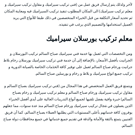
لآخر ولذلك يتم إرسال فريق عمل من (فنى تركيب سيراميك و مقاول تركيب سيراميك و
معلم تركيب سيراميك) الى المكان المطلوب تنفيذ تركيب السيراميك فيه ومعاينة المكان
ثم تحديد أسعار التكلفة من قبل الخبراء المتخصصين في ذلك طبقا للأنواع التي يريد
العميل استخدامها والتصميم الذي يرغب في تنفيذه.
معلم
تركيب
بورسلان سيراميك
ومن التخصصات التي تَعمل بها خدمة فني سيراميك صباح السالم تركيب البورسلان و
الجرانيت بأفضل الأسعار، بالإضافة إلى أن خدمة فني تركيب سيراميك بورسلان رخام بلاط
جرانيت ورخام صباح السالم تَعمل على توفير كافة الخدَمات الخاصة بالصيانة الدورية و
تركيب جميع انواع سيراميك و بلاط و رخام و بورسلين صباح السالم.
ويتمتع فريق العمل المتخصص في هذا المجال من (فني تركيب سيراميك بصباح السالم و
مقاول تركيب سيراميك ورخام صباح السالم و معلم تركيب سيراميك و رخام بصباح
السالم) خبرة وافية بفضل تلقيها لجميع أنواع التدريبات العالية على أيدي أفضل الخبراء
الذين يعملون في مَجال تركيب سيراميك ورخام صباح السالم منذ عدة سنوات، مما جعلهم
يوفرون كافة خدماتهم بأعلى المستويات التي يطلبها العملاء بصباح السالم، كما أن فريق
الفنيين يتمتع بالثقة والأمانة والدقة في تقديم جميع خدماتها في جميع محافظات دولة صباح
السالم.