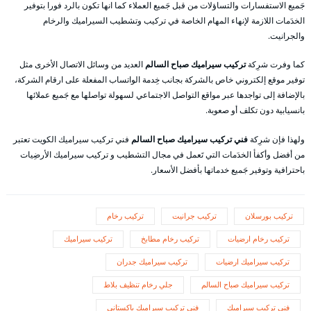
جَميع الاستفسارات والتساؤلات من قبل جَميع العملاء كما انها تكون بالرد فورا بتوفير
الخدَمات اللازمة لإنهاء المهام الخاصة في تركيب وتشطيب السيراميك والرخام
والجرانيت.
كما وفرت شرِكة
تركيب سيراميك صباح السالم
العديد من وسائل الاتصال الأخرى مثل
توفير موقع إلكتروني خاص بالشركة بجانب خِدمة الواتساب المفعلة على ارقام الشركة،
بالإضافة إلى تواجدها عبر مواقع التواصل الاجتماعي لسهولة تواصلها مع جَميع عملائها
بانسيابية دون تكلف أو صعوبة.
ولهذا فإن شرِكة
فني تركيب سيراميك صباح السالم
فني تركيب سيراميك الكويت تعتبر
من أفضل وأكفأ الخدَمات التي تَعمل في مجال التشطيب و تركيب سيراميك الأرضِيات
باحترافية وتوفير جَميع خدماتها بأفضل الأسعار.
تركيب بورسلان
تركيب جرانيت
تركيب رخام
تركيب رخام ارضيات
تركيب رخام مطابخ
تركيب سيراميك
تركيب سيراميك ارضيات
تركيب سيراميك جدران
تركيب سيراميك صباح السالم
جلي رخام تنظيف بلاط
فني تركيب سيراميك
فني تركيب سيراميك باكستاني