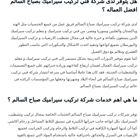
هل يتوفر لدى شركة فني تركيب سيراميك بصباح السالم
افضل العماله ؟
لدى شرِكة تركيب سيراميك صباح السالم فريق عمل من جَميع الجنسيات مثل الهند
وباكستان والفلبين وسوريا ومصر، من فني تركيب سيراميك و معلم تركيب سيراميك
الذين يتمتعون بكفاءة و خبرة عالية فى مجال تشطيب الارضيات و تركيب السيراميك
والبورسلان بجميع انواعها وتنفيذ احدث الاشكال والديكورات التي تناسب التطور
العصري وتتلائم مع ذوق العميل.
كما نقوم بتوفير الدورات التدريبية بشكل مستمر إلى فني تركيب سيراميك و معلم
تركيب سيراميك العمال لضمان ارتفاع كفاءتهم وزيادة خبراتهم على جَميع التصميمات
والتشطيبات الحديثة، فقد كان هذا عاملا أساسيا في سرعة انتشار شرِكة فني تركيب
سيراميك صباح السالم في أنحاء البلاد وشهرتها وجعلها من المؤسسات الرائده فى
عالم تركيب السيراميك بصباح السالم.
ما هي اهم خدمات شركة تركيب سيراميك صباح السالم ؟
توفر شركات تركيب سيراميك صباح السالم الخدَمات الخاصة بمجال تركيب وتشطيب
السيراميك بكل انواعه جانب خبراتها الكبيرة في تنسيق البَلاط المتداخل و رخام اكاشي.
كما أن لديها المهارة الكافية في تركيب البَلاط والرخام وتركيب الجرانيت لجميع
الأرضِيات في المنزل والحدائق باحترافية عالية باستخدام المواد التي تتمتع بالقوة