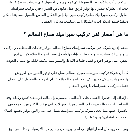
باستخدام أحدث الأساليب العصرية التي تمكنهم من الحُصول على خدَمات بجودة عالية
حيث ان الشركة تتميز بانها توفر فريق عمل مكون من الخبراء فني تركيب سيراميك
مقاول تركيب سيراميك معلم تركيب سيراميك إلى المَكان الخاص بالعميل لمعاينة المكان
وتنفيذ جَميع الديكورات والاشكال التي تتناسب مع ذوق العميل.
ما هي أسعار فني تركيب سيراميك صباح السالم ؟
تسعى إدارة شرِكة فني تركيب سيراميك صباح السالم لتوفير خدَمات التشطيب و تركيب
سيراميك الارضيات باحترافيه عاليه وإتاحتها بأفضل سعر لجميع العملاء كما أن لديها
القدرة على توفير اجود وافضل خامات البَلاط والسيراميك بتكلفه قليله مع ضمان الجوده.
كما أن شرِكة تركيب سيراميك صباح السالم تَعمل على توفير الكثير من العروض
والخصومات بشكل دوري لكي توفر لجميع العملاء اغتنام الفرصة والحصول على افضل
خدَمات تركيب السيراميك بارخص الاسعار.
بالإضافة إلى حصول العميل على الأساليب المتميزة والمثالية في تنفيذ جَميع رغباته وفقا
للمعايير الخاصة بالجودة بجانب العديد من التسهيلات التي يرغب الكثير من العملاء في
الحُصول عليها مما يجعل شرِكة تركيب سيراميك نعمل على مدار اليوم نوفر لجميع العملاء
الخدَمات المتطورة بجودة عالية.
ومن المعروف أن أسعار أنوَاع الرخام والبورسلان و سيراميك الارضيات يختلف من نوع