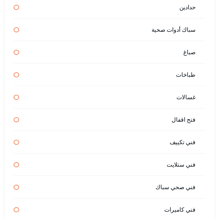
حدادين
سباك أدوات صحية
صباغ
طباخات
غسالات
فتح اقفال
فني تكييف
فني ستلايت
فني صحي سباك
فني كاميرات