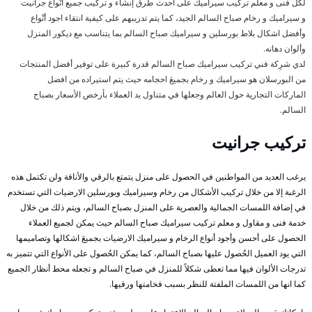
لكل فنى و معلم تركيب سيراميك على أحدث طرق إنشاء و تركيب جميع أنْواع جرانيت
و سيراميك و رخام صباح السالم الجيد، كما يتم تدريبهم على كيفية انتقاء اجود أنْواع
وأفضل اشكال بلاط بورسلين و سيراميك صباح السالم بما يتناسب مع ديكور المنزل
وألوان دهانه.
لدي شرِكة فني تركيب سيراميك صباح السالم قدرة كبيرة على توفير أفضل المنتجات
من البورسلان هو سيراميك و رخام بجميعَ احجامه حيث يتم استيراده من افضل
الماركات التجارية حول العالم وجعلها في متناول يد العملاء بأرخص الأسعار بصباح
السالم.
تركيب جرانيت
يرغب العديد من المواطنين في الحصول على منزل يتمتع بالرقي والأناقة ولن تكتمل هذه
الرغبة إلا من خلال تركيب الأشكال من رخام وسيراميك وبورسلين الارضيات التي تستخدم
في إضافة اللمسات الجمالية والعصرية على المنزل بصباح السالم، ويتم ذلك من خلال
خدمة فنى و مقاول و معلم تركيب سيراميك صباح السالم حيث يمكن لجميع العملاء
الحصول على أحسن وأجود أنواع الرخام و سيراميك الارضيات بجميعَ اشكالها وتصاميمها
التي يود العميل الحُصول عليها بصباح السالم، كما يمكن الحُصول على الأنواع التي تتميز به
تدرجات الألوان فيها مما تعطى شكلاً للمنزل في صباح السالم و تجعله محط أنظار الجميع
كما انها من اللمسات الملفتة للنظر بسبب فخامتها ورقيها.