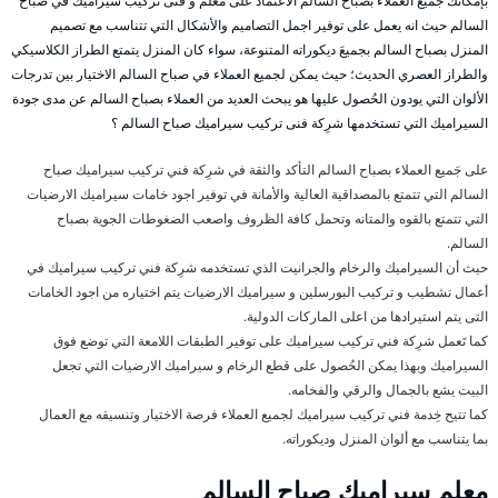
بإمكانك جَميع العملاء بصباح السالم الاعتماد على معلم و فنى تركيب سيراميك في صباح
السالم حيث انه يعمل على توفير اجمل التصاميم والأشكال التي تتناسب مع تصميم
المنزل بصباح السالم بجميعَ ديكوراته المتنوعة، سواء كان المنزل يتمتع الطراز الكلاسيكي
والطراز العصري الحديث؛ حيث يمكن لجميع العملاء في صباح السالم الاختيار بين تدرجات
الألوان التي يودون الحُصول عليها هو يبحث العديد من العملاء بصباح السالم عن مدى جودة
السيراميك التي تستخدمها شرِكة فنى تركيب سيراميك صباح السالم ؟
على جَميع العملاء بصباح السالم التأكد والثقة في شرِكة فني تركيب سيراميك صباح
السالم التي تتمتع بالمصداقية العالية والأمانة في توفير اجود خامات سيراميك الارضيات
التي تتمتع بالقوه والمتانه وتحمل كافة الظروف واصعب الضغوطات الجوية بصباح
السالم.
حيث أن السيراميك والرخام والجرانيت الذي تستخدمه شرِكة فني تركيب سيراميك في
أعمال تشطيب و تركيب البورسلين و سيراميك الارضيات يتم اختياره من اجود الخامات
التى يتم استيرادها من اعلى الماركات الدولية.
كما تَعمل شرِكة فني تركيب سيراميك على توفير الطبقات اللامعة التي توضع فوق
السيراميك وبهذا يمكن الحُصول على قطع الرخام و سيراميك الارضيات التي تجعل
البيت يشع بالجمال والرقي والفخامه.
كما تتيح خِدمة فني تركيب سيراميك لجميع العملاء فرصة الاختيار وتنسيقه مع العمال
بما يتناسب مع ألوان المنزل وديكوراته.
معلم سيراميك صباح السالم