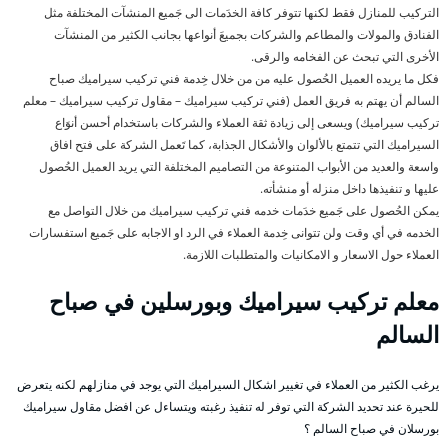
التركيب للمنازل فقط لكنها تتوفر كافة الخدَمات الى جَميع المنشآت المختلفة مثل
الفنادق والمولات والمطاعم والشركات بجميعَ أنواعها بجانب الكثير من المنشآت
الأخرى التي تبحث عن الفخامه والرقى.
فكل ما يريده العميل الحُصول عليه من من خلال خِدمة فني تركيب سيراميك صباح
السالم أن يهتم به فريق العمل (فني تركيب سيراميك – مقاول تركيب سيراميك – معلم
تركيب سيراميك) ويسعى إلى زيادة ثقة العملاء والشركات باستخدام أحسن أنوَاع
السيراميك التي تتمتع بالألوان والأشكال الجذابة، كما تَعمل الشركة على فتح افاق
واسعة والعديد من الأبواب المتنوعة من التصاميم المختلفة التي يريد العميل الحُصول
عليها و تنفيذها داخل منزله أو منشأته.
يمكن الحُصول على جَميع خدَمات خدمه فني تركيب سيراميك من خلال التواصل مع
الخدمه في أي وقت ولن تتوانى خِدمة العملاء في الرد او الاجابه على جَميع استفسارات
العملاء حول الاسعار و الامكانيات والمتطلبات اللازمة.
معلم تركيب سيراميك وبورسلين في صباح
السالم
يرغب الكثير من العملاء في تغيير اشكال السيراميك التي يوجد في منازلهم لكنه يتعرض
للحيرة عند تحديد الشركة التي توفر له تنفيذ رغبته ويتساءل عن افضل مقاول سيراميك
بورسلان في صباح السالم ؟