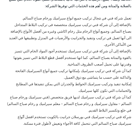
بالصلابة والمتانة ومن أهم هذه الخدَمات التي توفرها الشركة:
تعمل شركة فني في مَجال تركيب جميع انواع سيراميك ورخام صباح السالم.
بالإضافة إلى أن شركة فني تركيب سيراميك متخصصة فى تركيب البلاط المتداخل
بصباح السالم، وجميع أنوَاع الرخام مثل رخام اكاشي وغيره من أفضل الأنواع بالإضافة
الى أنها تَعمل في تركيب وتنفيذ والجرانيت والأرضيات في المنزل وتطبيقها في العديد
من الأماكن الأخرى.
بالإضافة إلى أن شرِكة فني تركيب سيراميك تستخدم أجود المواد الخام التي تتميز
بالقوة والمتانة بصباح السالم، كما انها تستخدم أفضل قطع البلاط التي تتميز بقوتها
وقدرتها على تحمل أصعب الظروف المناخية.
كما أن شرِكة فني تركيب سيراميك بإمكانها تركيب جميع أنواع السيراميك الفاتحة
والداكنة على حسب ما يتماشى مع ذوق العميل.
إمكانية تنفيذ وتركيب سيراميك الحوائط والجدران التي يمكن تنفيذها في المطابخ
والحمامات التي تكون كلها سيراميك.
كما أن شرِكة فني تركيب سيراميك لديها فريق متخصص (فني سيراميك ورخام صباح
السالم – مقاول سيراميك و رخام صباح السالم – معلم سيراميك و رخام صباح السالم)
في خلع وتكسير البلاط القديم.
شرِكة فني تركيب سيراميك فني بورسلان جرانيت بالكويت تستخدم افضل أنْواع
سيراميك صباح السالم التي تتحمل كافة الأجواء وتعيش لأطول فترة ممكنة.