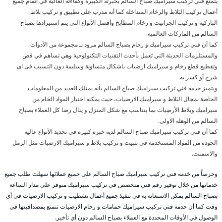
يتمتع فني تركيب سيراميك صباح السالم بخبرته الكبيرة وكفاءته العالية في اتمام جميع
أعمال تركيب البَلاط والرخام المتداخلة كما أنه مدرب على تطبيق و تركيب بلاط
الباركيه و تركيب الجرانيت و رخام المطابخ وأفضل الأنواع التى يتم استيرادها بصباح
السالم من الماركات العالمية.
كما أن فني تركيب سيراميك و رخام بصباح السالم مزود بـ مجموعة من الأدوات
والمستلزمات الحديثة التي تَعمل بأحدث التقنيات التكنولوجية وهي تساهم في قص
وتقطيع قطع رخام و سيراميك ارضيات باشكال متساوية وسليمة دون التسبب فى اى
شرخ أو كسر به.
ويتميز خدمه فني تركيب سيراميك صباح السالم بأنه يمتلك العديد من المعلومات
الخاصة بمجال البَلاط و سيراميك الارضيات، حيث يمكنه اختيار المواد الخام من
سيراميك وبلاط الأرضِيات بما يتناسب مع شكل المنزل و ينال رضا كل العملاء بصباح
السالم من الوهله الاولى.
كما أن فني تركيب سيراميك صباح السالم لديه خبرة كبيرة في تحديد الأنواع عالية
الجودة من المواد المستخدمة في تثبيت و تركيب بلاط و سيراميك الارضيات مثل الرمل
والاسمنت.
وحرصاً من خدمه فني تركيب سيراميك صباح السالم على جميع عملائها سهلت طلب جميع
خدماتها من خلال توفير رقم فني متخصص في تركيب سيراميك متوفر على مدار الساعة
بصباح السالم يمكن الاستعانة به في تنفيذ جميع أعمال تشطيب و تركيب الارضيات في أي
وقت كما أن خدمة فني تركيب سيراميك حمامات و رخام الارضيات تتمتع بمصداقيتها في
الوصول في الأوقات المحددة مع العملاء بصباح السالم دون أي تأخير.