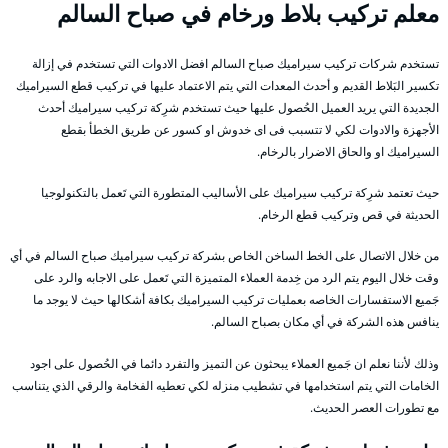
معلم تركيب بلاط ورخام في صباح السالم
تستخدم شركات تركيب سيراميك صباح السالم افضل الادوات التي تستخدم في إزالة
تكسير البَلاط القديم و أحدث المعدات التي يتم الاعتماد عليها في تركيب قطع السيراميك
الجديدة التي يريد العميل الحُصول عليها حيث تستخدم شرِكة تركيب سيراميك أحدث
الأجهزة والادوات لكي لا تتسبب فى اى خدوش او كسور عن طريق الخطأ بقطع
السيراميك او والحاق الاضرار بالرخام.
حيث تعتمد شرِكة تركيب سيراميك على الأساليب المتطورة التي تَعمل بالتكنولوجيا
الحديثة في قص وتركيب قطع الرخام.
من خلال الاتصال على الخط الساخن الخاص بشركة تركيب سيراميك صباح السالم في أي
وقت خلال اليوم يتم الرد من خِدمة العملاء المتميزة التي تَعمل على الاجابه والرد على
جَميع الاستفسارات الخاصه بعمليات تركيب السيراميك بكافة أشكالها حيث لا يوجد ما
ينافس هذه الشركة في أي مكان بصباح السالم.
وذلك لأننا نعلم ان جَميع العملاء يبحثون عن التميز والتفرد دائما في الحُصول على اجود
الخامات التي يتم استخدامها في تشطيب منزله لكي تعطيه الفخامة والرقي الذي يتناسب
مع تطورات العصر الحديث.