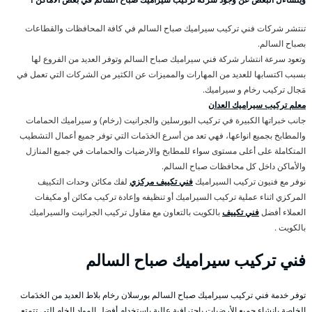
تنتشر شركات فني تركيب سيراميك صباح السالم في كافة المحافظات والقطاعات
بصباح السالم.
وتعود سرعة انتشار شركة فني سيراميك صباح السالم وتوفر العديد من الفروع لها
بسبب اكتسابها للعديد من المهارات والمميزات عن الكثير من الشركات التي تعمل في
مَجال تركيب رخام و سيراميك.
معلم تركيب سيراميك العدان
جانب خبراتها الكبيرة في تركيب البورسلين والجرانيت (رخام) و سيراميك الحمامات
والمطابخ بجميع انواعها، فهي تعد من أسرع الخدَمات التي توفر جميع أعمال التشطيب
المتكاملة على أعلى مستوى سواء للمطابخ والارضيات والحمامات في جميع المنازل
والأماكن داخل كل محافظات صباح السالم.
نوفر مع فنيون تركيب السيراميك
فني تكييف مركزي
لفك مكائن وحدات التكييف
المركزي اثناء عملية تركيب السيراميك أو تنظيفه وإعادة تركيب مكائن أو مكيفات
العملاء أفضل
فني تكييف
بالكويت بالتعاون مع مقاول تركيب الجرانيت والسيراميك
بالكويت .
فني تركيب سيراميك صباح السالم
توفر خدمة فني تركيب سيراميك صباح السالم بورسلان رخام بلاط العديد من الخدَمات
الخاصة بإنشاء جميع الأرضيات باحترافية عالية باستخدام أفضل المواد الخام التي تتمتع