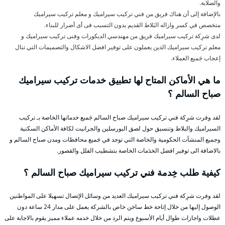
والصلابة.
بالإضافة إلى أن هناك فريق من فني تركيب سيراميك و معلم تركيب سيراميك
متخصص في كسر وازاله البَلاط القديم بدون التسبب فى أى أضرار للبناء.
لدى شرِكة تركيب سيراميك فريق من مهندسي الديكورات وفنى تركيب سيراميك و
معلم تركيب سيراميك الذين يعملون على توفير افضل الاشكال والتصميمات التي تنال
إعجاب جَميع العملاء.
ما هي الأماكن المتاح لها تطبيق خدمات تركيب سيراميك
صباح السالم ؟
لقد وفرت شرِكة فني تركيب سيراميك صباح السالم جَميع خدماتها الخاصة بـ تركيب
السيراميك والبلاط وتنسيق حول لصق البورسلين والجرانيت لكافة الأماكن السكنية
وجميع المنشآت الحكومية والخاصة التي توجد في جَميع محافظات ومدن صباح السالم و
بالاضافة الى توفير افضل الخدَمات الخاصة بتشطيب الفلل والقصور.
كيفية طلب خِدمة فني تركيب سيراميك صباح السالم ؟
لقد وفرت شرِكة فني تركيب سيراميك العديد من وسائل الإتصال تسهيلا على المواطنين
الوصول إليها من خلال إتاحة خط ساخن خاص بالشركة يعمل على مدار 24 ساعة دون
عطلات واجازات طوال أيام الأسبوع ويتم الرد من خلال خدمه عملاء مميز يقوم بالاجابة على