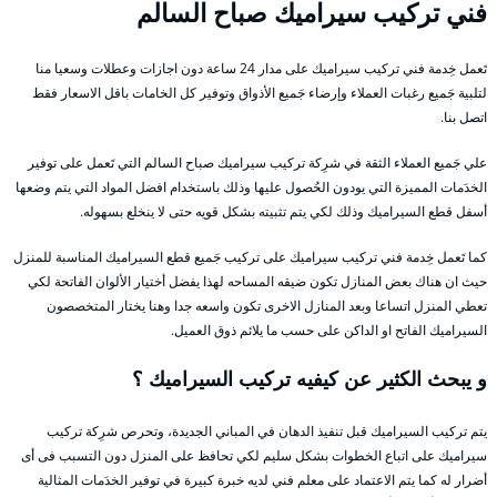
فني تركيب سيراميك صباح السالم
تَعمل خِدمة فني تركيب سيراميك على مدار 24 ساعة دون اجازات وعطلات وسعيا منا
لتلبية جَميع رغبات العملاء وإرضاء جَميع الأذواق وتوفير كل الخامات باقل الاسعار فقط
اتصل بنا.
علي جَميع العملاء الثقة في شرِكة تركيب سيراميك صباح السالم التي تَعمل على توفير
الخدَمات المميزة التي يودون الحُصول عليها وذلك باستخدام افضل المواد التي يتم وضعها
أسفل قطع السيراميك وذلك لكي يتم تثبيته بشكل قويه حتى لا ينخلع بسهوله.
كما تَعمل خِدمة فني تركيب سيراميك على تركيب جَميع قطع السيراميك المناسبة للمنزل
حيث ان هناك بعض المنازل تكون ضيقه المساحه لهذا يفضل أختيار الألوان الفاتحة لكي
تعطي المنزل اتساعا وبعد المنازل الاخرى تكون واسعه جدا وهنا يختار المتخصصون
السيراميك الفاتح او الداكن على حسب ما يلائم ذوق العميل.
و يبحث الكثير عن كيفيه تركيب السيراميك ؟
يتم تركيب السيراميك قبل تنفيذ الدهان في المباني الجديدة، وتحرص شرِكة تركيب
سيراميك على اتباع الخطوات بشكل سليم لكي تحافظ على المنزل دون التسبب فى أى
أضرار له كما يتم الاعتماد على معلم فني لديه خبرة كبيرة في توفير الخدَمات المثالية