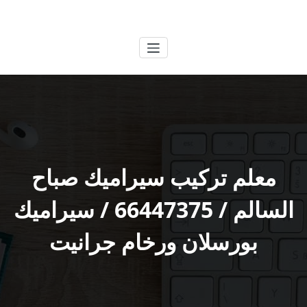
لتجاوز
الكويتية
خدمات وظائف بالكويت
لى
لمحتوى
معلم تركيب سيراميك صباح
السالم / 66447375 / سيراميك
بورسلان ورخام جرانيت