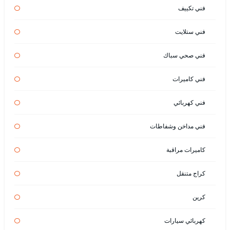
فني تكييف
فني ستلايت
فني صحي سباك
فني كاميرات
فني كهربائي
فني مداخن وشفاطات
كاميرات مراقبة
كراج متنقل
كرين
كهربائي سيارات