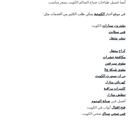
أيضا غسيل طباخات صباح السالم الكويت بسعر مناسب.
في موقع أخبار
الكويتية
يمكن طلب الكثير من الخدمات مثل:
يشترون سيارات
الكويت
فني ستلايت
بنشر متنقل
كراج متنقل
مكافحة حشرات
مقوي سيرفس
مقوي شبكة 5g
بي ان سبورت الكويت
كهربائي منازل
كاميرات مراقبة
تنظيف منازل
أفضل فني
صيانة المنيوم
فتح اقفال
أبواب في الكويت
فني صحي
سباك
صحي الكويت.