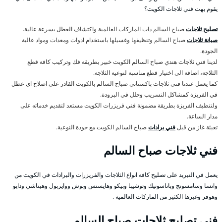
يقوم بهت فني ثلاجات الكويت؟
تصليح ثلاجات
صباح السالم ذات الماركات العالمية واكتشاف العطل بسرعة عالية.
صيانة ثلاجات
صباح السالم وتنظيفها وغسيلها باستخدام ادوات ومعدات ومواد عالية
الجودة.
لدينا فني ثلاجات هندي صباح السالم الكويت خبير بطريقة فك وتركيب كافة قطع
الثلاجة، اضافة الى اختيار قطع مناسبة لنوعية الثلاجة.
كما يعمل عندنا فني ثلاجات باكستاني صباح السالم بالكويت القادر على اصلاح اي عطل
في الفريزة كمشاكل التسريب وخلل في البرودة.
ولتنظيف الفريزة بطريقة مضمونة فني فريزرات الكويت مستعد لتقديم خدماته على
مدار الساعة.
تعبئة غاز من قبل
فني برادات
صباح السالم الكويت مع جودة النوعية.
فني ثلاجات صباح السالم
يعمل في التبريد على تصليح كافة انواع الثلاجات والفريزرات والبرادات في الكويت من
وانسا وسامسونج وباناسونيك وتوشيبا وبيكو وهايسنس وبوش ووايربول وهيتاشي ودايو
وهوفر وغيرها الكثير من الماركات العالمية .
فني تصليح ثلاجات صباح السالم