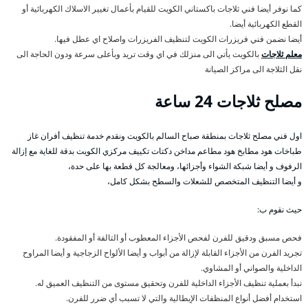
كما نوفر أيضا فني ثلاجات باكستاني الكويت للقيام بأعمال تغيير الاسلاك الكهربائية أو
القطع الكهربائية أيضا.
أيضا نضمن فني فريزرات الكويت لتنظيف الفريزرات واصلاح اي عطل فيها.
معلم ثلاجات
بالكويت يأتي الى منزلك في اي وقت تريد وبأعلى سرعة ودون الحاجة الى
نقل الثلاجة الى مراكز الصيانة
مصلح ثلاجات 24 ساعة
اول فني مصلح ثلاجات بمنطقة صباح السالم بالكويت ونقدم خدمة تنظيف أفران غاز
طباخات هود مطابخ هود مطاعم مداخن دكتات تكييف مركزي الكويت بدقة للغاية مع إزالة
الرفوف و أيضا شبكة الشواء وأجزائها، ومعالجة كل قطعة بها على حدة،
و أيضا التنظيف المتخصص للشعلات والسطح بشكل كامل،
حيث نقوم ب:
فحص مسبق ودقيق للفرن لفحص الأجزاء المعطوب أو التالفة أو المفقودة.
تجريد الفرن من الأجزاء القابلة لإزالة من أبواب و أيضا الألواح الزجاجية و أيضا المراوح
الداخلية والصواني أو المشاوي.
نبدأ بعملية تنظيف الأجزاء الداخلية للفرن وتحقيق مستوى من التنظيف العميق له.
استخدام أفضل أنواع المنظفات الإيطالية والتي لا تسبب أي ضرر للفرن.