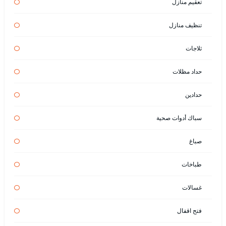
تعقيم منازل
تنظيف منازل
ثلاجات
حداد مظلات
حدادين
سباك أدوات صحية
صباغ
طباخات
غسالات
فتح اقفال