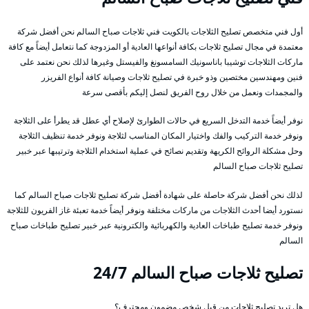
أول فني متخصص تصليح الثلاجات بالكويت فني ثلاجات صباح السالم نحن أفضل شركة
معتمدة في مجال تصليح ثلاجات بكافة أنواعها العادية أو المزدوجة كما نتعامل أيضاً مع كافة
ماركات الثلاجات توشيبا باناسونيك السامسونغ والفيستل وغيرها لذلك نحن نعتمد على
فنين ومهندسين مختصين وذو خبرة في تصليح ثلاجات وصيانة كافة أنواع الفريزر
والمجمدات ونعمل من خلال روح الفريق لنصل إليكم بأقصى سرعة
نوفر أيضاً خدمة التدخل السريع في حالات الطوارئ لإصلاح أي عطل قد يطرأ على الثلاجة
ونوفر خدمة التركيب والفك واختيار المكان المناسب لثلاجة ونوفر خدمة تنظيف الثلاجة
وحل مشكلة الروائح الكريهة وتقديم نصائح في عملية استخدام الثلاجة وترتيبها عبر خبير
تصليح ثلاجات صباح السالم
لذلك نحن أفضل شركة حاصلة على شهادة أفضل شركة تصليح ثلاجات صباح السالم كما
نستورد أيضا أحدث الثلاجات من ماركات مختلفة ونوفر أيضاً خدمة تعبئة غاز الفريون للثلاجة
ونوفر خدمة تصليح طباخات العادية والكهربائية والكترونية عبر خبير تصليح طباخات صباح
السالم
تصليح ثلاجات صباح السالم 24/7
هل تريد تصليح ثلاجات من قبل شخص مضمون ومحترف؟