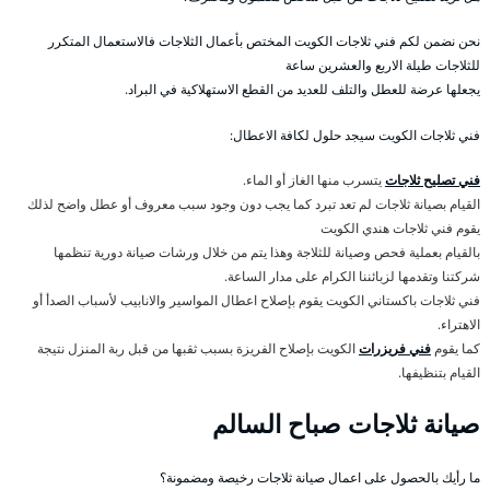
نحن نضمن لكم فني ثلاجات الكويت المختص بأعمال الثلاجات فالاستعمال المتكرر
للثلاجات طيلة الاربع والعشرين ساعة
يجعلها عرضة للعطل والتلف للعديد من القطع الاستهلاكية في البراد.
فني ثلاجات الكويت سيجد حلول لكافة الاعطال:
فني تصليح ثلاجات
يتسرب منها الغاز أو الماء.
القيام بصيانة ثلاجات لم تعد تبرد كما يجب دون وجود سبب معروف أو عطل واضح لذلك
يقوم فني ثلاجات هندي الكويت
بالقيام بعملية فحص وصيانة للثلاجة وهذا يتم من خلال ورشات صيانة دورية تنظمها
شركتنا وتقدمها لزبائننا الكرام على مدار الساعة.
فني ثلاجات باكستاني الكويت يقوم بإصلاح اعطال المواسير والانابيب لأسباب الصدأ أو
الاهتراء.
كما يقوم
فني فريزرات
الكويت بإصلاح الفريزة بسبب ثقبها من قبل ربة المنزل نتيجة
القيام بتنظيفها.
صيانة ثلاجات صباح السالم
ما رأيك بالحصول على اعمال صيانة ثلاجات رخيصة ومضمونة؟