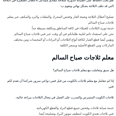
نعم يجب الحفاظ على الصيانة الدورية للثلاجة لتفادي مشاكل الأعطال الصغيرة في الثلاجة
التي قد تتلف الثلاجة بشكل نهائي ونقوم ب:
تصليح أعطال الثلاجة وتعبئة الغاز وفحص المحرك والملفات والبرد والمكثف عبر معلم
ثلاجات صباح السالم
خدمة توريد الثلاجات للعملاء في كافة المناطق وبتكلفة بسيطة جداً
نحن على استعداد دائم لتلبية طلباتكم في أي وقت عبر فني ثلاجات صباح السالم
ونؤمن أيضا قطع الغيار لكافة أنواع الثلاجات أو البرادات أو المجمدات ومن مختلف
الماركات ومن القطع الأصلية وبسعر الكلفة
معلم ثلاجات صباح السالم
هل سبق وتعاملت مع معلم ثلاجات صباح السالم؟
إذا لم تتعامل مع معلم ثلاجات بالكويت من قبل فمن دواعي سرور شركتنا أن تقدم لكم
فني
ثلاجات الكويت المتمرس والمدرب على العمل في مجال الثلاجات ببراعة عالية،
خدمة صيانة ثلاجات وفحص جميع قطع البراد والقطع الكهربائية.
فني ثلاجات هندي الكويت لتنظيف موتور البراد وتصليحه أيضا.