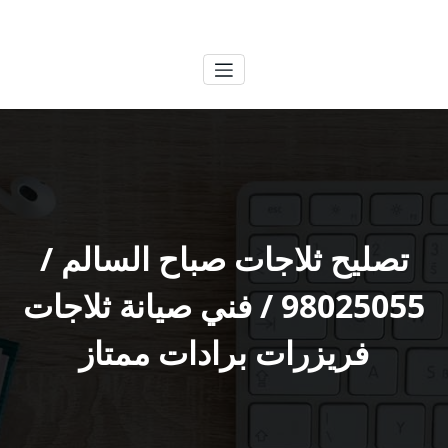
لتجاوز
الكويتية
خدمات وظائف بالكويت
لى
لمحتوى
تصليح ثلاجات صباح السالم /
98025055 / فني صيانة ثلاجات
فريزرات برادات ممتاز