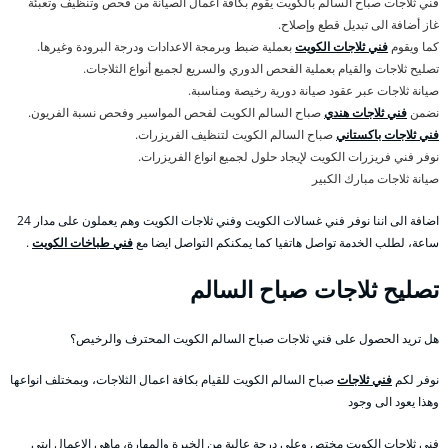
فني ثلاجات صباح السالم بالكويت يقوم بكافة اعمال الصيانة من فحص وتنظيف وتعبئة
غاز أضافة الى تبديل قطع وإصلاح.
كما ويقوم
فني ثلاجات الكويت
بعملية ضبط وبرمجة الاعدادات ودرجة البرودة وغيرها.
تصليح ثلاجات والقيام بعملية الفحص الدوري والسريع لجميع أنواع الثلاجات.
صيانة ثلاجات عبر عقود صيانة دورية رخيصة ومناسبة.
نضمن
فني ثلاجات هندي
صباح السالم الكويت لفحص المواسير وفحص نسبة الفريون.
فني ثلاجات باكستاني
صباح السالم الكويت لتنظيف الفريزرات.
نوفر فني فريزرات الكويت لإيجاد حلول لجميع انواع الفريزرات.
صيانة ثلاجات مبارك الكبير
اضافة الى اننا نوفر فني غسالات الكويت وفني ثلاجات الكويت وهم يعملون على مدار 24
ساعة، لطلب الخدمة تواصل هاتفيا كما يمكنكم التواصل ايضا مع
فني طباخات الكويت
.
تصليح ثلاجات صباح السالم
هل تريد الحصول على فني ثلاجات صباح السالم الكويت المحترف والرخيص؟
نوفر لكم
فني ثلاجات
صباح السالم الكويت للقيام بكافة اعمال الثلاجات، وبمختلف انواعها
وهذا يعود الى وجود
فني ثلاجات الكويت مختص وعلى درجة عالية من الخبرة والمهارة، ماهي الاعمال ابتي