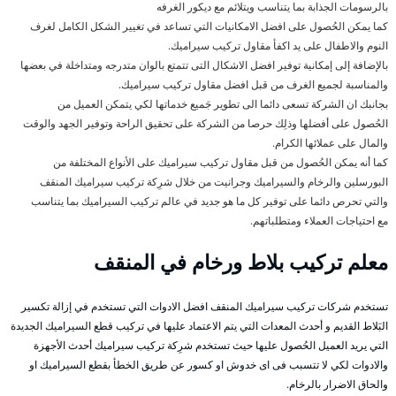
بالرسومات الجذابة بما يتناسب ويتلائم مع ديكور الغرفه
كما يمكن الحُصول على افضل الامكانيات التي تساعد في تغيير الشكل الكامل لغرف
النوم والاطفال على يد اكفأ مقاول تركيب سيراميك.
بالإضافة إلى إمكانية توفير افضل الاشكال التى تتمتع بالوان متدرجه ومتداخلة في بعضها
والمناسبة لجميع الغرف من قبل افضل مقاول تركيب سيراميك.
بجانبك ان الشركة تسعى دائما الى تطوير جَميع خدماتها لكي يتمكن العميل من
الحُصول على أفضلها وذلِك حرصا من الشركة على تحقيق الراحة وتوفير الجهد والوقت
والمال على عملائها الكرام.
كما أنه يمكن الحُصول من قبل مقاول تركيب سيراميك على الأنواع المختلفة من
البورسلين والرخام والسيراميك وجرانيت من خلال شرِكة تركيب سيراميك المنقف
والتي تحرص دائما على توفير كل ما هو جديد في عالم تركيب السيراميك بما يتناسب
مع احتياجات العملاء ومتطلباتهم.
معلم تركيب بلاط ورخام في المنقف
تستخدم شركات تركيب سيراميك المنقف افضل الادوات التي تستخدم في إزالة تكسير
البَلاط القديم و أحدث المعدات التي يتم الاعتماد عليها في تركيب قطع السيراميك الجديدة
التي يريد العميل الحُصول عليها حيث تستخدم شرِكة تركيب سيراميك أحدث الأجهزة
والادوات لكي لا تتسبب فى اى خدوش او كسور عن طريق الخطأ بقطع السيراميك او
والحاق الاضرار بالرخام.