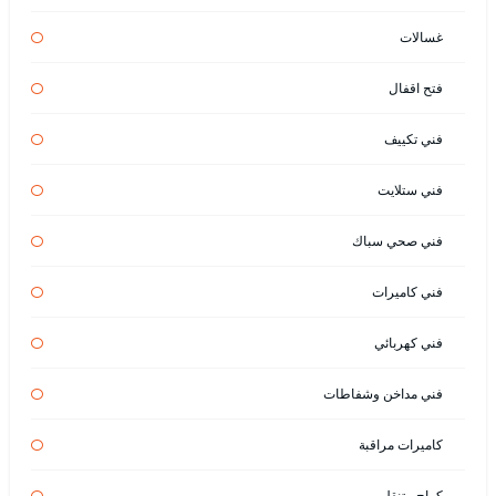
غسالات
فتح اقفال
فني تكييف
فني ستلايت
فني صحي سباك
فني كاميرات
فني كهربائي
فني مداخن وشفاطات
كاميرات مراقبة
كراج متنقل