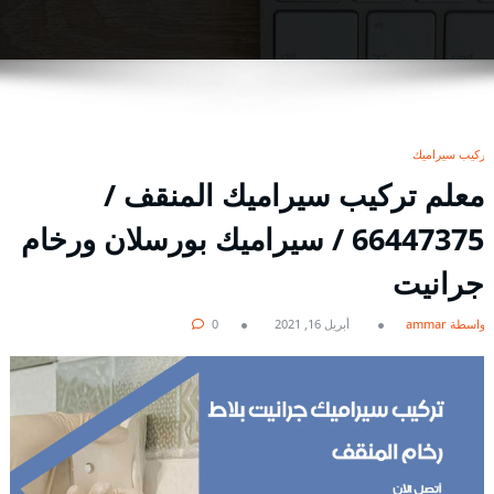
تركيب سيراميك
معلم تركيب سيراميك المنقف /
66447375 / سيراميك بورسلان ورخام
جرانيت
بواسطة ammar
أبريل 16, 2021
0