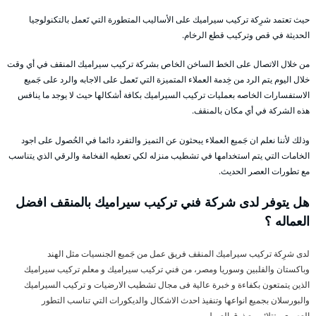
حيث تعتمد شرِكة تركيب سيراميك على الأساليب المتطورة التي تَعمل بالتكنولوجيا
الحديثة في قص وتركيب قطع الرخام.
من خلال الاتصال على الخط الساخن الخاص بشركة تركيب سيراميك المنقف في أي وقت
خلال اليوم يتم الرد من خِدمة العملاء المتميزة التي تَعمل على الاجابه والرد على جَميع
الاستفسارات الخاصه بعمليات تركيب السيراميك بكافة أشكالها حيث لا يوجد ما ينافس
هذه الشركة في أي مكان بالمنقف.
وذلك لأننا نعلم ان جَميع العملاء يبحثون عن التميز والتفرد دائما في الحُصول على اجود
الخامات التي يتم استخدامها في تشطيب منزله لكي تعطيه الفخامة والرقي الذي يتناسب
مع تطورات العصر الحديث.
هل يتوفر لدى شركة فني تركيب سيراميك بالمنقف افضل
العماله ؟
لدى شرِكة تركيب سيراميك المنقف فريق عمل من جَميع الجنسيات مثل الهند
وباكستان والفلبين وسوريا ومصر، من فني تركيب سيراميك و معلم تركيب سيراميك
الذين يتمتعون بكفاءة و خبرة عالية فى مجال تشطيب الارضيات و تركيب السيراميك
والبورسلان بجميع انواعها وتنفيذ احدث الاشكال والديكورات التي تناسب التطور
العصري وتتلائم مع ذوق العميل.