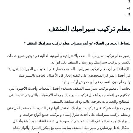
3-
4-
5- .
معلم تركيب سيراميك المنقف
يتساءل العديد من العملاء عن أهم مميزات معلم تركيب سيراميك المنقف ؟
يتميز معلم تركيب سيراميك المنقف بالاحترافية والمهنية العالية في توفير جميع خدَمات
تكسير و تركيب سيراميك وبورسلان المنقف بكل انواعه.
بالإضافة إلى أن معلم تركيب سيراميك المنقف حصل على العديد من الدورات التدريبية
في أفضل المراكز المتخصصة على كيفية إنجاز كل الأعمال الخاصة بالسيراميك
والرخام دون التسبب فى أى خدوش أو كسر لها.
بجانب أن معلم تركيب سيراميك المنقف يستخدم أفضل المعدات وأحدث الأجهزة التي
تمكنهم من إتمام جميع أعمال تركيب سيراميك و رخام الأرضيات والتي يتم تنفيذها في
المطابخ والحمامات بحرفية عالية ودقة متناهية بالمنقف.
ومن مميزات شرِكة فني تركيب سيراميك المنقف أنها توفر التدريب المستمر لكل فنى
و معلم تركيب سيراميك على أحدث طرق إنشاء و تركيب جميع أنْواع جرانيت و
سيراميك و رخام المنقف الجيد، كما يتم تدريبهم على كيفية انتقاء اجود أنْواع وأفضل
اشكال بلاط بورسلين و سيراميك المنقف بما يتناسب مع ديكور المنزل وألوان دهانه.