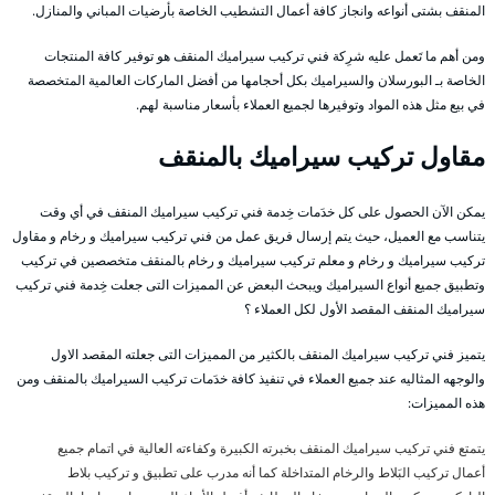
المنقف بشتى أنواعه وانجاز كافة أعمال التشطيب الخاصة بأرضيات المباني والمنازل.
ومن أهم ما تَعمل عليه شرِكة فني تركيب سيراميك المنقف هو توفير كافة المنتجات
الخاصة بـ البورسلان والسيراميك بكل أحجامها من أفضل الماركات العالمية المتخصصة
في بيع مثل هذه المواد وتوفيرها لجميع العملاء بأسعار مناسبة لهم.
مقاول تركيب سيراميك بالمنقف
يمكن الآن الحصول على كل خدَمات خِدمة فني تركيب سيراميك المنقف في أي وقت
يتناسب مع العميل، حيث يتم إرسال فريق عمل من فني تركيب سيراميك و رخام و مقاول
تركيب سيراميك و رخام و معلم تركيب سيراميك و رخام بالمنقف متخصصين في تركيب
وتطبيق جميع أنواع السيراميك ويبحث البعض عن المميزات التى جعلت خِدمة فني تركيب
سيراميك المنقف المقصد الأول لكل العملاء ؟
يتميز فني تركيب سيراميك المنقف بالكثير من المميزات التى جعلته المقصد الاول
والوجهه المثاليه عند جميع العملاء في تنفيذ كافة خدَمات تركيب السيراميك بالمنقف ومن
هذه المميزات:
يتمتع فني تركيب سيراميك المنقف بخبرته الكبيرة وكفاءته العالية في اتمام جميع
أعمال تركيب البَلاط والرخام المتداخلة كما أنه مدرب على تطبيق و تركيب بلاط