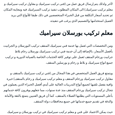
لآخر ولذلك يتم إرسال فريق عمل من (فنى تركيب سيراميك و مقاول تركيب سيراميك و
معلم تركيب سيراميك) الى المكان المطلوب تنفيذ تركيب السيراميك فيه ومعاينة المكان
ثم تحديد أسعار التكلفة من قبل الخبراء المتخصصين في ذلك طبقا للأنواع التي يريد
العميل استخدامها والتصميم الذي يرغب في تنفيذه.
معلم
تركيب
بورسلان سيراميك
ومن التخصصات التي تَعمل بها خدمة فني سيراميك المنقف تركيب البورسلان و الجرانيت
بأفضل الأسعار، بالإضافة إلى أن خدمة فني تركيب سيراميك بورسلان رخام بلاط
جرانيت ورخام المنقف تَعمل على توفير كافة الخدَمات الخاصة بالصيانة الدورية و تركيب
جميع انواع سيراميك و بلاط و رخام و بورسلين المنقف.
ويتمتع فريق العمل المتخصص في هذا المجال من (فني تركيب سيراميك بالمنقف و
مقاول تركيب سيراميك ورخام المنقف و معلم تركيب سيراميك و رخام بالمنقف) خبرة
وافية بفضل تلقيها لجميع أنواع التدريبات العالية على أيدي أفضل الخبراء الذين يعملون في
مَجال تركيب سيراميك ورخام المنقف منذ عدة سنوات، مما جعلهم يوفرون كافة خدماتهم
بأعلى المستويات التي يطلبها العملاء بالمنقف، كما أن فريق الفنيين يتمتع بالثقة والأمانة
والدقة في تقديم جميع خدماتها في جميع محافظات دولة المنقف.
حيث يمكن الاعتماد على فني و معلم تركيب سيراميك في تركيب بورسلان و سيراميك