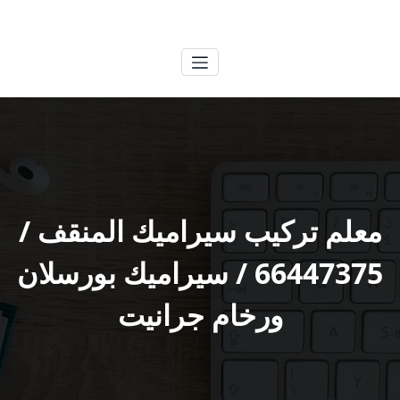
لتجاوز
الكويتية
خدمات وظائف بالكويت
لى
لمحتوى
معلم تركيب سيراميك المنقف /
66447375 / سيراميك بورسلان
ورخام جرانيت