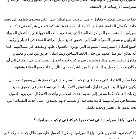
سيراميك الأرضِيات في المنقف.
كما تم تدريب (معلم – مقاول – فني تركيب سيراميك) على أعلى مستوى تأهلهم الى تنفيذ
كافة الأعمال الخاصة بتشطيب الأرضِيات بكفاءة عالية، كما تتعامل شرِكة فني تركيب
سيراميك المنقف مع المراكز العالمية التي يتم تدريب العمالة فيها على يد أفضل الخبراء
الدوليين و تسعى الشركة دائماً إلى تحقيق جَميع سبل الراحة للعملاء في اختيار وتَركيب
جَميع اشكال السيراميك المتنوعة التي يودون الحُصول عليها وتنفيذها في مساكنهم، كما
أنه يمكن التواصل معهم من خلال الخط الساخن ويتم انتقال فريق من فني و معلم و
مقاول تركيب سيراميك متخصص في تركيب جَميع اعمال السيراميك في المنزل إلى أي
مكان يحدده العميل وذلِك اجتهادا من الشركه حتى تنال ارضاء جَميع العملاء وثقتهم.
كما يمكن الاعتماد على خِدمة فني تركيب السيراميك في تحقيق شكل وصورة يجب أن
يكون عليها البيت فهي تحاول دائما توفير الإمكانيات التي تساعدهم في تحقيق جَميع
رغبات العملاء، كما تسعى إلى تقديم أحدث التصاميم وأحدث الاشكال التي يريد العميل
تنفيذها في منزله مهما كانت مساحته أو تصميم لانهم يعتمدون على أحدث التقنيات التي
تساعدهم على تغيير وتجديد دائما.
ما هي أنواع السيراميك التي تستخدمها شركة فني تركيب سيراميك ؟
إذا كنت تريد الحُصول على أنوَاع السيراميك يمكن الحُصول عليه من خلال خِدمة شرِكة فني