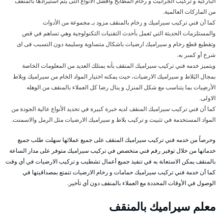
الباركيه و تركيب الجرانيت و رخام المطابخ وأفضل الأنواع التى يتم استيرادها بالمنقف
من الماركات العالمية.
كما أن فني تركيب سيراميك و رخام بالمنقف مزود بـ مجموعة من الأدوات
والمستلزمات الحديثة التي تَعمل بأحدث التقنيات التكنولوجية وهي تساهم في قص
وتقطيع قطع رخام و سيراميك ارضيات باشكال متساوية وسليمة دون التسبب فى اى
شرخ أو كسر به.
ويتميز خدمه فني تركيب سيراميك المنقف بأنه يمتلك العديد من المعلومات الخاصة
بمجال البَلاط و سيراميك الارضيات، حيث يمكنه اختيار المواد الخام من سيراميك وبلاط
الأرضِيات بما يتناسب مع شكل المنزل و ينال رضا كل العملاء بالمنقف من الوهله
الاولى.
كما أن فني تركيب سيراميك المنقف لديه خبرة كبيرة في تحديد الأنواع عالية الجودة من
المواد المستخدمة في تثبيت و تركيب بلاط و سيراميك الارضيات مثل الرمل والاسمنت.
وحرصاً من خدمه فني تركيب سيراميك المنقف على جميع عملائها سهلت طلب جميع
خدماتها من خلال توفير رقم فني متخصص في تركيب سيراميك متوفر على مدار الساعة
بالمنقف يمكن الاستعانة به في تنفيذ جميع أعمال تشطيب و تركيب الارضيات في أي وقت
كما أن خدمة فني تركيب سيراميك حمامات و رخام الارضيات تتمتع بمصداقيتها في
الوصول في الأوقات المحددة مع العملاء بالمنقف دون أي تأخير.
معلم سيراميك بالمنقف