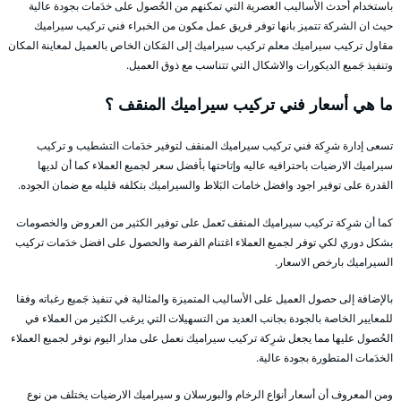
باستخدام أحدث الأساليب العصرية التي تمكنهم من الحُصول على خدَمات بجودة عالية
حيث ان الشركة تتميز بانها توفر فريق عمل مكون من الخبراء فني تركيب سيراميك
مقاول تركيب سيراميك معلم تركيب سيراميك إلى المَكان الخاص بالعميل لمعاينة المكان
وتنفيذ جَميع الديكورات والاشكال التي تتناسب مع ذوق العميل.
ما هي أسعار فني تركيب سيراميك المنقف ؟
تسعى إدارة شرِكة فني تركيب سيراميك المنقف لتوفير خدَمات التشطيب و تركيب
سيراميك الارضيات باحترافيه عاليه وإتاحتها بأفضل سعر لجميع العملاء كما أن لديها
القدرة على توفير اجود وافضل خامات البَلاط والسيراميك بتكلفه قليله مع ضمان الجوده.
كما أن شرِكة تركيب سيراميك المنقف تَعمل على توفير الكثير من العروض والخصومات
بشكل دوري لكي توفر لجميع العملاء اغتنام الفرصة والحصول على افضل خدَمات تركيب
السيراميك بارخص الاسعار.
بالإضافة إلى حصول العميل على الأساليب المتميزة والمثالية في تنفيذ جَميع رغباته وفقا
للمعايير الخاصة بالجودة بجانب العديد من التسهيلات التي يرغب الكثير من العملاء في
الحُصول عليها مما يجعل شرِكة تركيب سيراميك نعمل على مدار اليوم نوفر لجميع العملاء
الخدَمات المتطورة بجودة عالية.
ومن المعروف أن أسعار أنوَاع الرخام والبورسلان و سيراميك الارضيات يختلف من نوع