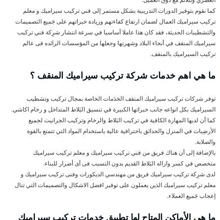
كما نقوم بتوفير الدورات التدريبية بشكل مستمر إلى فني تركيب سيراميك و معلم
تركيب سيراميك العمال لضمان ارتفاع كفاءتهم وزيادة خبراتهم على جَميع التصميمات
والتشطيبات الحديثة، فقد كان هذا عاملا أساسيا في سرعة انتشار شرِكة فني تركيب
سيراميك المنقف في أنحاء البلاد وشهرتها وجعلها من المؤسسات الرائده فى عالم
تركيب السيراميك بالمنقف.
ما هي اهم خدمات شركة تركيب سيراميك المنقف ؟
توفر شركات تركيب سيراميك المنقف الخدَمات الخاصة بمجال تركيب وتشطيب
السيراميك بكل انواعه جانب خبراتها الكبيرة في تنسيق البَلاط المتداخل و رخام اكاشي.
كما أن لديها المهارة الكافية في تركيب البَلاط والرخام وتركيب الجرانيت لجميع
الأرضِيات في المنزل والحدائق باحترافية عالية باستخدام المواد التي تتمتع بالقوة
والصلابة.
بالإضافة إلى أن هناك فريق من فني تركيب سيراميك و معلم تركيب سيراميك
متخصص في كسر وازاله البَلاط القديم بدون التسبب فى أى أضرار للبناء.
لدى شرِكة تركيب سيراميك فريق من مهندسي الديكورات وفنى تركيب سيراميك و
معلم تركيب سيراميك الذين يعملون على توفير افضل الاشكال والتصميمات التي تنال
إعجاب جَميع العملاء.
ما هي الأماكن المتاح لها تطبيق خدمات تركيب سيراميك