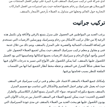
لدي شرِكة فني تركيب سيراميك المنقف قدرة كبيرة على توفير أفضل المنتجات من
البورسلان هو سيراميك و رخام بجميعَ احجامه حيث يتم استيراده من افضل الماركات
التجارية حول العالم وجعلها في متناول يد العملاء بأرخص الأسعار بالمنقف.
تركيب جرانيت
يرغب العديد من المواطنين في الحصول على منزل يتمتع بالرقي والأناقة ولن تكتمل هذه
الرغبة إلا من خلال تركيب الأشكال من رخام وسيراميك وبورسلين الارضيات التي تستخدم
في إضافة اللمسات الجمالية والعصرية على المنزل بالمنقف، ويتم ذلك من خلال خدمة
فنى و مقاول و معلم تركيب سيراميك المنقف حيث يمكن لجميع العملاء الحصول على
أحسن وأجود أنواع الرخام و سيراميك الارضيات بجميعَ اشكالها وتصاميمها التي يود العميل
الحُصول عليها بالمنقف، كما يمكن الحُصول على الأنواع التي تتميز به تدرجات الألوان فيها
مما تعطى شكلاً للمنزل في المنقف و تجعله محط أنظار الجميع كما انها من اللمسات
الملفتة للنظر بسبب فخامتها ورقيها.
بإمكانك جَميع العملاء بالمنقف الاعتماد على معلم و فنى تركيب سيراميك في المنقف
حيث انه يعمل على توفير اجمل التصاميم والأشكال التي تتناسب مع تصميم المنزل
بالمنقف بجميعَ ديكوراته المتنوعة، سواء كان المنزل يتمتع الطراز الكلاسيكي والطراز
العصري الحديث؛ حيث يمكن لجميع العملاء في المنقف الاختيار بين تدرجات الألوان التي
يودون الحُصول عليها هو يبحث العديد من العملاء بالمنقف عن مدى جودة السيراميك التي