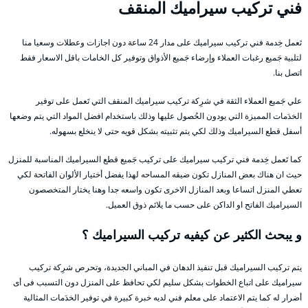
فني تركيب سيراميك المنقف
تَعمل خِدمة فني تركيب سيراميك على مدار 24 ساعة دون اجازات وعطلات وسعيا منا
لتلبية جَميع رغبات العملاء وإرضاء جَميع الأذواق وتوفير كل الخامات باقل الاسعار فقط
اتصل بنا.
علي جَميع العملاء الثقة في شرِكة تركيب سيراميك المنقف التي تَعمل على توفير
الخدَمات المميزة التي يودون الحُصول عليها وذلك باستخدام افضل المواد التي يتم وضعها
أسفل قطع السيراميك وذلك لكي يتم تثبيته بشكل قويه حتى لا ينخلع بسهوله.
كما تَعمل خِدمة فني تركيب سيراميك على تركيب جَميع قطع السيراميك المناسبة للمنزل
حيث ان هناك بعض المنازل تكون ضيقه المساحه لهذا يفضل أختيار الألوان الفاتحة لكي
تعطي المنزل اتساعا وبعد المنازل الاخرى تكون واسعه جدا وهنا يختار المتخصصون
السيراميك الفاتح او الداكن على حسب ما يلائم ذوق العميل.
و يبحث الكثير عن كيفيه تركيب السيراميك ؟
يتم تركيب السيراميك قبل تنفيذ الدهان في المباني الجديدة، وتحرص شرِكة تركيب
سيراميك على اتباع الخطوات بشكل سليم لكي تحافظ على المنزل دون التسبب فى أى
أضرار له كما يتم الاعتماد على معلم فني لديه خبرة كبيرة في توفير الخدَمات المثالية