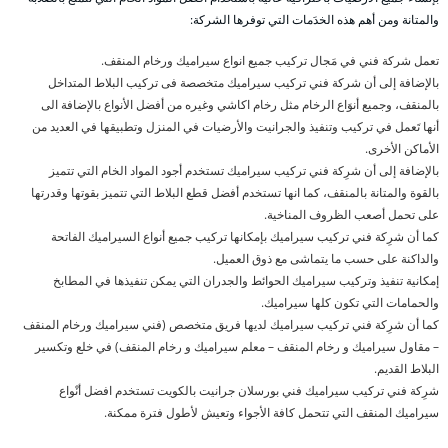
والمتانة ومن أهم هذه الخدَمات التي توفرها الشركة:
تعمل شركة فني في مَجال تركيب جميع انواع سيراميك ورخام المنقف.
بالإضافة إلى أن شركة فني تركيب سيراميك متخصصة فى تركيب البلاط المتداخل
بالمنقف، وجميع أنوَاع الرخام مثل رخام اكاشي وغيره من أفضل الأنواع بالإضافة الى
أنها تَعمل في تركيب وتنفيذ والجرانيت والأرضيات في المنزل وتطبيقها في العديد من
الأماكن الأخرى.
بالإضافة إلى أن شرِكة فني تركيب سيراميك تستخدم أجود المواد الخام التي تتميز
بالقوة والمتانة بالمنقف، كما انها تستخدم أفضل قطع البلاط التي تتميز بقوتها وقدرتها
على تحمل أصعب الظروف المناخية.
كما أن شرِكة فني تركيب سيراميك بإمكانها تركيب جميع أنواع السيراميك الفاتحة
والداكنة على حسب ما يتماشى مع ذوق العميل.
إمكانية تنفيذ وتركيب سيراميك الحوائط والجدران التي يمكن تنفيذها في المطابخ
والحمامات التي تكون كلها سيراميك.
كما أن شرِكة فني تركيب سيراميك لديها فريق متخصص (فني سيراميك ورخام المنقف
– مقاول سيراميك و رخام المنقف – معلم سيراميك و رخام المنقف) في خلع وتكسير
البلاط القديم.
شرِكة فني تركيب سيراميك فني بورسلان جرانيت بالكويت تستخدم افضل أنْواع
سيراميك المنقف التي تتحمل كافة الأجواء وتعيش لأطول فترة ممكنة.