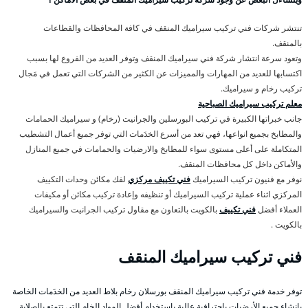
تنتشر شركات فني تركيب سيراميك المنقف في كافة المحافظات والقطاعات
بالمنقف.
وتعود سرعة انتشار شركة فني سيراميك المنقف وتوفر العديد من الفروع لها بسبب
اكتسابها للعديد من المهارات والمميزات عن الكثير من الشركات التي تعمل في مَجال
تركيب رخام و سيراميك.
معلم تركيب سيراميك الصباحية
جانب خبراتها الكبيرة في تركيب البورسلين والجرانيت (رخام) و سيراميك الحمامات
والمطابخ بجميع انواعها، فهي تعد من أسرع الخدَمات التي توفر جميع أعمال التشطيب
المتكاملة على أعلى مستوى سواء للمطابخ والارضيات والحمامات في جميع المنازل
والأماكن داخل كل محافظات المنقف.
نوفر مع فنيون تركيب السيراميك
فني تكييف مركزي
لفك مكائن وحدات التكييف
المركزي اثناء عملية تركيب السيراميك أو تنظيفه وإعادة تركيب مكائن أو مكيفات
العملاء أفضل
فني تكييف
بالكويت بالتعاون مع مقاول تركيب الجرانيت والسيراميك
بالكويت .
فني تركيب سيراميك المنقف
توفر خدمة فني تركيب سيراميك المنقف بورسلان رخام بلاط العديد من الخدَمات الخاصة
بإنشاء جميع الأرضيات باحترافية عالية باستخدام أفضل المواد الخام التي تتمتع بالصلابة