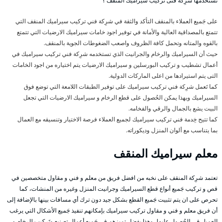
تستخدمها شرِكة فنى تركيب سيراميك المنقف ؟
على جَميع العملاء بالمنقف التأكد والثقة في شرِكة فني تركيب سيراميك المنقف التي
تتمتع بالمصداقية العالية والأمانة في توفير اجود خامات سيراميك الارضيات التي تتمتع
بالقوه والمتانه وتحمل كافة الظروف واصعب الضغوطات الجوية بالمنقف.
حيث أن السيراميك والرخام والجرانيت الذي تستخدمه شرِكة فني تركيب سيراميك في
أعمال تشطيب و تركيب البورسلين و سيراميك الارضيات يتم اختياره من اجود الخامات
التى يتم استيرادها من اعلى الماركات الدولية.
كما تَعمل شرِكة فني تركيب سيراميك على توفير الطبقات اللامعة التي توضع فوق
السيراميك وبهذا يمكن الحُصول على قطع الرخام و سيراميك الارضيات التي تجعل
البيت يشع بالجمال والرقي والفخامه.
كما تتيح خِدمة فني تركيب سيراميك لجميع العملاء فرصة الاختيار وتنسيقه مع العمال
بما يتناسب مع ألوان المنزل وديكوراته.
معلم سيراميك المنقف
تعتمد شرِكة المنقف على نخبه من افضل فريق من معلم و فني و مقاول متخصصين في
قص و تركيب جَميع أنواع قطع السيراميك وجرانيت المنزل وغيره من المنشات، كما
تحرص على ان يتم تثبيت جَميع القطع بشكل جيد دون ترك أي مسافات بينها بالإضافة إلى
أن فريق معلم و فني و مقاول تركيب سيراميك بإمكانهم تنفيذ جَميع الأشكال التي يرغب
العميل في الحُصول عليها، وهذا بفضل تميزهم في جَميع أعمال تصنيع وتَركيب الرخام و