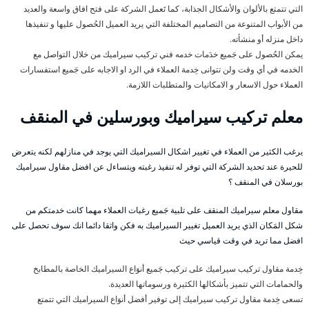
التي تتمتع بالألوان والأشكال الجذابة، كما تَعمل الشركة على فتح افاق واسعة والعديد
من الأبواب المتنوعة من التصاميم المختلفة التي يريد العميل الحُصول عليها و تنفيذها
داخل منزله أو منشأته.
يمكن الحُصول على جَميع خدَمات خدمه فني تركيب سيراميك من خلال التواصل مع
الخدمه في أي وقت ولن تتوانى خِدمة العملاء في الرد او الاجابه على جَميع استفسارات
العملاء حول الاسعار و الامكانيات والمتطلبات اللازمة.
معلم تركيب سيراميك وبورسلين في المنقف
يرغب الكثير من العملاء في تغيير اشكال السيراميك التي يوجد في منازلهم لكنه يتعرض
للحيرة عند تحديد الشركة التي توفر له تنفيذ رغبته ويتساءل عن افضل مقاول سيراميك
بورسلان في المنقف ؟
مقاول معلم سيراميك المنقف على تلبية جَميع رغبات العملاء مهما كانت خدمتكم من
شكل المَكان الذي يريد العميل تغيير السيراميك به فكن واثقا دائما انك سوف تحصل على
افضل مما تريد في وقت قياسي حيث
خِدمة مقاول تركيب سيراميك على تركيب جَميع أنوَاع السيراميك الخاصة بالمطابخ
والحمامات التي تتميز بأشكالها الكثيرة ورسوماتها العديدة.
تسعى خِدمة مقاول تركيب سيراميك إلى توفير أفضل أنوَاع السيراميك التي تتمتع