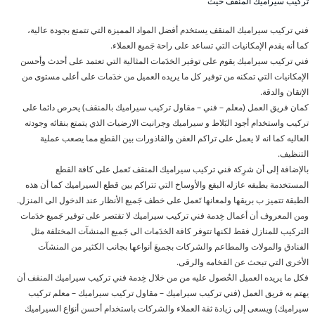
تركيب سيراميك المنقف حيث
فني تركيب سيراميك المنقف يستخدم أفضل المواد المميزة التي تتمتع بجودة عالية،
كما أنه يقدم الإمكانيات التي تساعد على راحة جَميع العملاء.
فني تركيب سيراميك يقوم على توفير الخدَمات المثالية التي تعتمد على أحدث وأحسن
الإمكانيات التي تمكنه من توفير كل ما يريده العميل من خدَمات على أعلى مستوى من
الإتقان والدقة.
كمان فريق العمل (معلم – فني – مقاول تركيب سيراميك بالمنقف) يحرص دائما على
تركيب واستخدام أجود البَلاط و سيراميك وجرانيت الارضيات الذي يتمتع بنقائه وجودته
العاليه كما انه لا يعمل على تراكم العفن والقاذورات بين القطع مما يصعب عملية
التنظيف.
بالإضافة إلى أن شرِكة فني تركيب سيراميك المنقف تَعمل على كافة القطع
المستخدمة بطبقه عازله البقع والأوساخ التي تتراكم بين قطع السيراميك كما أن هذه
الطبقة تتميز ب بريقها ولمعانها تَعمل على خطف جَميع الأنظار عند الدخول الى المنزل.
ومن المعروف أن أعمال خِدمة فني تركيب سيراميك لا تقتصر على توفير جَميع خدَمات
التركيب للمنازل فقط لكنها تتوفر كافة الخدَمات الى جَميع المنشآت المختلفة مثل
الفنادق والمولات والمطاعم والشركات بجميعَ أنواعها بجانب الكثير من المنشآت
الأخرى التي تبحث عن الفخامه والرقى.
فكل ما يريده العميل الحُصول عليه من من خلال خِدمة فني تركيب سيراميك المنقف أن
يهتم به فريق العمل (فني تركيب سيراميك – مقاول تركيب سيراميك – معلم تركيب
سيراميك) ويسعى إلى زيادة ثقة العملاء والشركات باستخدام أحسن أنوَاع السيراميك