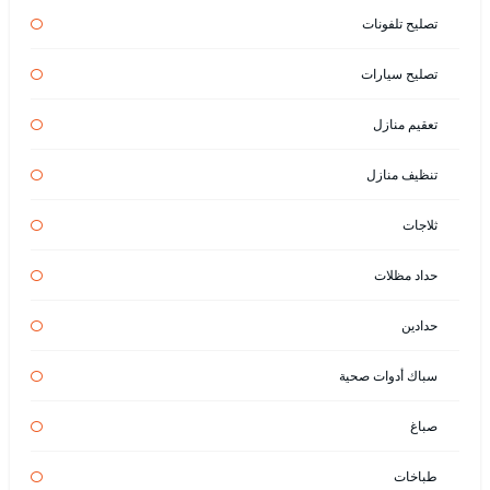
تصليح تلفونات
تصليح سيارات
تعقيم منازل
تنظيف منازل
ثلاجات
حداد مظلات
حدادين
سباك أدوات صحية
صباغ
طباخات