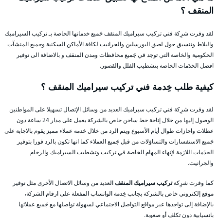
المنقف ؟
لقد وفرت شرِكة فني تركيب سيراميك المنقف جَميع خدماتها الخاصة بـ تركيب السيراميك
والبلاط وتنسيق حول لصق البورسلين والجرانيت لكافة الأماكن السكنية وجميع المنشآت
الحكومية والخاصة التي توجد في جَميع محافظات ومدن المنقف و بالاضافة الى توفير
افضل الخدَمات الخاصة بتشطيب الفلل والقصور.
كيفية طلب خِدمة فني تركيب سيراميك المنقف ؟
لقد وفرت شرِكة فني تركيب سيراميك العديد من وسائل الإتصال تسهيلا على المواطنين
الوصول إليها من خلال إتاحة خط ساخن خاص بالشركة يعمل على مدار 24 ساعة دون
عطلات واجازات طوال أيام الأسبوع ويتم الرد من خلال خدمه عملاء مميز يقوم بالاجابة على
جَميع الاستفسارات والتساؤلات من قبل جَميع العملاء كما انها تكون بالرد فورا بتوفير
الخدَمات اللازمة لإنهاء المهام الخاصة في تركيب وتشطيب السيراميك والرخام
والجرانيت.
كما وفرت شرِكة
تركيب سيراميك المنقف
العديد من وسائل الاتصال الأخرى مثل توفير
موقع إلكتروني خاص بالشركة بجانب خِدمة الواتساب المفعلة على ارقام الشركة،
بالإضافة إلى تواجدها عبر مواقع التواصل الاجتماعي لسهولة تواصلها مع جَميع عملائها
بانسيابية دون تكلف أو صعوبة.