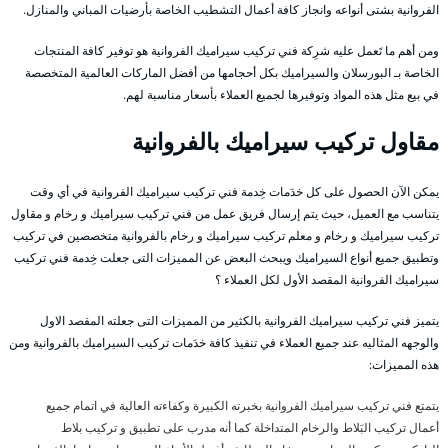
الفروانية بشتى أنواعه وانجاز كافة أعمال التشطيب الخاصة بأرضيات المباني والمنازل.
ومن أهم ما تَعمل عليه شرِكة فني تركيب سيراميك الفروانية هو توفير كافة المنتجات
الخاصة بـ البورسلان والسيراميك بكل أحجامها من أفضل الماركات العالمية المتخصصة
في بيع مثل هذه المواد وتوفيرها لجميع العملاء بأسعار مناسبة لهم.
مقاول تركيب سيراميك بالفروانية
يمكن الآن الحصول على كل خدَمات خِدمة فني تركيب سيراميك الفروانية في أي وقت
يتناسب مع العميل، حيث يتم إرسال فريق عمل من فني تركيب سيراميك و رخام و مقاول
تركيب سيراميك و رخام و معلم تركيب سيراميك و رخام بالفروانية متخصصين في تركيب
وتطبيق جميع أنواع السيراميك ويبحث البعض عن المميزات التى جعلت خِدمة فني تركيب
سيراميك الفروانية المقصد الأول لكل العملاء ؟
يتميز فني تركيب سيراميك الفروانية بالكثير من المميزات التى جعلته المقصد الاول
والوجهه المثاليه عند جميع العملاء في تنفيذ كافة خدَمات تركيب السيراميك بالفروانية ومن
هذه المميزات:
يتمتع فني تركيب سيراميك الفروانية بخبرته الكبيرة وكفاءته العالية في اتمام جميع
أعمال تركيب البَلاط والرخام المتداخلة كما أنه مدرب على تطبيق و تركيب بلاط