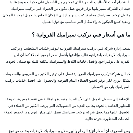
باستخدام أحدث الأساليب العصرية التي تمكنهم من الحُصول على خدَمات بجودة عالية
حيث ان الشركة تتميز بانها توفر فريق عمل مكون من الخبراء فني تركيب سيراميك
مقاول تركيب سيراميك معلم تركيب سيراميك إلى المَكان الخاص بالعميل لمعاينة المكان
وتنفيذ جَميع الديكورات والاشكال التي تتناسب مع ذوق العميل.
ما هي أسعار فني تركيب سيراميك الفروانية ؟
تسعى إدارة شرِكة فني تركيب سيراميك الفروانية لتوفير خدَمات التشطيب و تركيب
سيراميك الارضيات باحترافيه عاليه وإتاحتها بأفضل سعر لجميع العملاء كما أن لديها
القدرة على توفير اجود وافضل خامات البَلاط والسيراميك بتكلفه قليله مع ضمان الجوده.
كما أن شرِكة تركيب سيراميك الفروانية تَعمل على توفير الكثير من العروض والخصومات
بشكل دوري لكي توفر لجميع العملاء اغتنام الفرصة والحصول على افضل خدَمات تركيب
السيراميك بارخص الاسعار.
بالإضافة إلى حصول العميل على الأساليب المتميزة والمثالية في تنفيذ جَميع رغباته وفقا
للمعايير الخاصة بالجودة بجانب العديد من التسهيلات التي يرغب الكثير من العملاء في
الحُصول عليها مما يجعل شرِكة تركيب سيراميك نعمل على مدار اليوم نوفر لجميع العملاء
الخدَمات المتطورة بجودة عالية.
ومن المعروف أن أسعار أنوَاع الرخام والبورسلان و سيراميك الارضيات يختلف من نوع