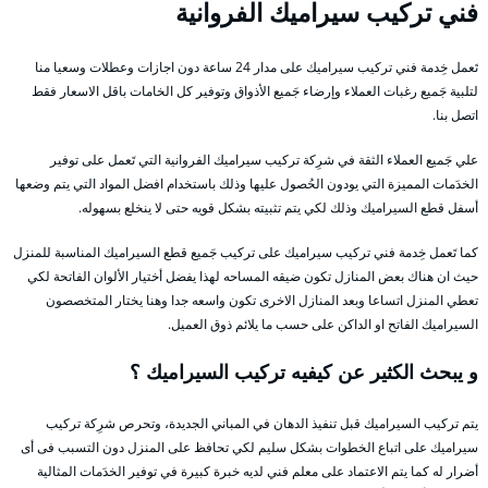
فني تركيب سيراميك الفروانية
تَعمل خِدمة فني تركيب سيراميك على مدار 24 ساعة دون اجازات وعطلات وسعيا منا
لتلبية جَميع رغبات العملاء وإرضاء جَميع الأذواق وتوفير كل الخامات باقل الاسعار فقط
اتصل بنا.
علي جَميع العملاء الثقة في شرِكة تركيب سيراميك الفروانية التي تَعمل على توفير
الخدَمات المميزة التي يودون الحُصول عليها وذلك باستخدام افضل المواد التي يتم وضعها
أسفل قطع السيراميك وذلك لكي يتم تثبيته بشكل قويه حتى لا ينخلع بسهوله.
كما تَعمل خِدمة فني تركيب سيراميك على تركيب جَميع قطع السيراميك المناسبة للمنزل
حيث ان هناك بعض المنازل تكون ضيقه المساحه لهذا يفضل أختيار الألوان الفاتحة لكي
تعطي المنزل اتساعا وبعد المنازل الاخرى تكون واسعه جدا وهنا يختار المتخصصون
السيراميك الفاتح او الداكن على حسب ما يلائم ذوق العميل.
و يبحث الكثير عن كيفيه تركيب السيراميك ؟
يتم تركيب السيراميك قبل تنفيذ الدهان في المباني الجديدة، وتحرص شرِكة تركيب
سيراميك على اتباع الخطوات بشكل سليم لكي تحافظ على المنزل دون التسبب فى أى
أضرار له كما يتم الاعتماد على معلم فني لديه خبرة كبيرة في توفير الخدَمات المثالية