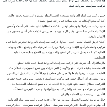
إذا كنت تريد الحُصول على أنوَاع السيراميك يمكن الحُصول عليه من خلال خِدمة شرِكة فني
تركيب سيراميك الفروانية حيث
فني تركيب سيراميك الفروانية يستخدم أفضل المواد المميزة التي تتمتع بجودة عالية،
كما أنه يقدم الإمكانيات التي تساعد على راحة جَميع العملاء.
فني تركيب سيراميك يقوم على توفير الخدَمات المثالية التي تعتمد على أحدث وأحسن
الإمكانيات التي تمكنه من توفير كل ما يريده العميل من خدَمات على أعلى مستوى من
الإتقان والدقة.
كمان فريق العمل (معلم – فني – مقاول تركيب سيراميك بالفروانية) يحرص دائما على
تركيب واستخدام أجود البَلاط و سيراميك وجرانيت الارضيات الذي يتمتع بنقائه وجودته
العاليه كما انه لا يعمل على تراكم العفن والقاذورات بين القطع مما يصعب عملية
التنظيف.
بالإضافة إلى أن شرِكة فني تركيب سيراميك الفروانية تَعمل على كافة القطع
المستخدمة بطبقه عازله البقع والأوساخ التي تتراكم بين قطع السيراميك كما أن هذه
الطبقة تتميز ب بريقها ولمعانها تَعمل على خطف جَميع الأنظار عند الدخول الى المنزل.
ومن المعروف أن أعمال خِدمة فني تركيب سيراميك لا تقتصر على توفير جَميع خدَمات
التركيب للمنازل فقط لكنها تتوفر كافة الخدَمات الى جَميع المنشآت المختلفة مثل
الفنادق والمولات والمطاعم والشركات بجميعَ أنواعها بجانب الكثير من المنشآت
الأخرى التي تبحث عن الفخامه والرقى.
فكل ما يريده العميل الحُصول عليه من من خلال خِدمة فني تركيب سيراميك الفروانية
أن يهتم به فريق العمل (فني تركيب سيراميك – مقاول تركيب سيراميك – معلم تركيب