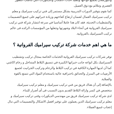
العصري وتتلائم مع ذوق العميل.
كما نقوم بتوفير الدورات التدريبية بشكل مستمر إلى فني تركيب سيراميك و معلم
تركيب سيراميك العمال لضمان ارتفاع كفاءتهم وزيادة خبراتهم على جَميع التصميمات
والتشطيبات الحديثة، فقد كان هذا عاملا أساسيا في سرعة انتشار شرِكة فني تركيب
سيراميك الفروانية في أنحاء البلاد وشهرتها وجعلها من المؤسسات الرائده فى عالم
تركيب السيراميك بالفروانية.
ما هي اهم خدمات شركة تركيب سيراميك الفروانية ؟
توفر شركات تركيب سيراميك الفروانية الخدَمات الخاصة بمجال تركيب وتشطيب
السيراميك بكل انواعه جانب خبراتها الكبيرة في تنسيق البَلاط المتداخل و رخام اكاشي.
كما أن لديها المهارة الكافية في تركيب البَلاط والرخام وتركيب الجرانيت لجميع
الأرضِيات في المنزل والحدائق باحترافية عالية باستخدام المواد التي تتمتع بالقوة
والصلابة.
بالإضافة إلى أن هناك فريق من فني تركيب سيراميك و معلم تركيب سيراميك
متخصص في كسر وازاله البَلاط القديم بدون التسبب فى أى أضرار للبناء.
لدى شرِكة تركيب سيراميك فريق من مهندسي الديكورات وفنى تركيب سيراميك و
معلم تركيب سيراميك الذين يعملون على توفير افضل الاشكال والتصميمات التي تنال
إعجاب جَميع العملاء.