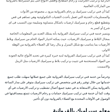
الباركيه و تركيب الجرانيت و رخام المطابخ وأفضل الأنواع التى يتم استيرادها بالفروانية
من الماركات العالمية.
كما أن فني تركيب سيراميك و رخام بالفروانية مزود بـ مجموعة من الأدوات
والمستلزمات الحديثة التي تَعمل بأحدث التقنيات التكنولوجية وهي تساهم في قص
وتقطيع قطع رخام و سيراميك ارضيات باشكال متساوية وسليمة دون التسبب فى اى
شرخ أو كسر به.
ويتميز خدمه فني تركيب سيراميك الفروانية بأنه يمتلك العديد من المعلومات الخاصة
بمجال البَلاط و سيراميك الارضيات، حيث يمكنه اختيار المواد الخام من سيراميك وبلاط
الأرضِيات بما يتناسب مع شكل المنزل و ينال رضا كل العملاء بالفروانية من الوهله
الاولى.
كما أن فني تركيب سيراميك الفروانية لديه خبرة كبيرة في تحديد الأنواع عالية الجودة
من المواد المستخدمة في تثبيت و تركيب بلاط و سيراميك الارضيات مثل الرمل
والاسمنت.
وحرصاً من خدمه فني تركيب سيراميك الفروانية على جميع عملائها سهلت طلب جميع
خدماتها من خلال توفير رقم فني متخصص في تركيب سيراميك متوفر على مدار الساعة
بالفروانية يمكن الاستعانة به في تنفيذ جميع أعمال تشطيب و تركيب الارضيات في أي
وقت كما أن خدمة فني تركيب سيراميك حمامات و رخام الارضيات تتمتع بمصداقيتها في
الوصول في الأوقات المحددة مع العملاء بالفروانية دون أي تأخير.
معلم سيراميك بالفروانية