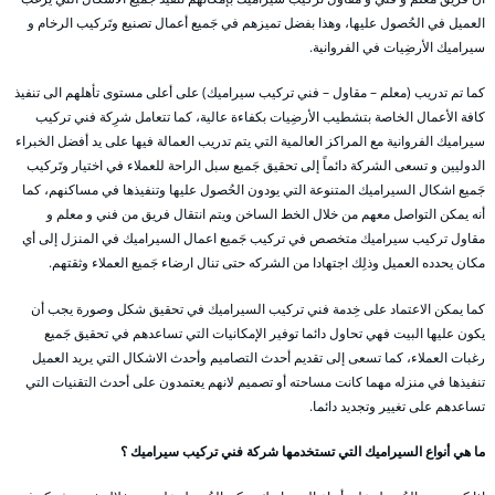
العميل في الحُصول عليها، وهذا بفضل تميزهم في جَميع أعمال تصنيع وتَركيب الرخام و
سيراميك الأرضِيات في الفروانية.
كما تم تدريب (معلم – مقاول – فني تركيب سيراميك) على أعلى مستوى تأهلهم الى تنفيذ
كافة الأعمال الخاصة بتشطيب الأرضِيات بكفاءة عالية، كما تتعامل شرِكة فني تركيب
سيراميك الفروانية مع المراكز العالمية التي يتم تدريب العمالة فيها على يد أفضل الخبراء
الدوليين و تسعى الشركة دائماً إلى تحقيق جَميع سبل الراحة للعملاء في اختيار وتَركيب
جَميع اشكال السيراميك المتنوعة التي يودون الحُصول عليها وتنفيذها في مساكنهم، كما
أنه يمكن التواصل معهم من خلال الخط الساخن ويتم انتقال فريق من فني و معلم و
مقاول تركيب سيراميك متخصص في تركيب جَميع اعمال السيراميك في المنزل إلى أي
مكان يحدده العميل وذلِك اجتهادا من الشركه حتى تنال ارضاء جَميع العملاء وثقتهم.
كما يمكن الاعتماد على خِدمة فني تركيب السيراميك في تحقيق شكل وصورة يجب أن
يكون عليها البيت فهي تحاول دائما توفير الإمكانيات التي تساعدهم في تحقيق جَميع
رغبات العملاء، كما تسعى إلى تقديم أحدث التصاميم وأحدث الاشكال التي يريد العميل
تنفيذها في منزله مهما كانت مساحته أو تصميم لانهم يعتمدون على أحدث التقنيات التي
تساعدهم على تغيير وتجديد دائما.
ما هي أنواع السيراميك التي تستخدمها شركة فني تركيب سيراميك ؟