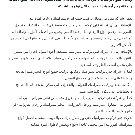
والمتانة ومن أهم هذه الخدَمات التي توفرها الشركة:
تعمل شركة فني في مَجال تركيب جميع انواع سيراميك ورخام الفروانية.
بالإضافة إلى أن شركة فني تركيب سيراميك متخصصة فى تركيب البلاط المتداخل
بالفروانية، وجميع أنوَاع الرخام مثل رخام اكاشي وغيره من أفضل الأنواع بالإضافة الى
أنها تَعمل في تركيب وتنفيذ والجرانيت والأرضيات في المنزل وتطبيقها في العديد من
الأماكن الأخرى.
بالإضافة إلى أن شرِكة فني تركيب سيراميك تستخدم أجود المواد الخام التي تتميز
بالقوة والمتانة بالفروانية، كما انها تستخدم أفضل قطع البلاط التي تتميز بقوتها وقدرتها
على تحمل أصعب الظروف المناخية.
كما أن شرِكة فني تركيب سيراميك بإمكانها تركيب جميع أنواع السيراميك الفاتحة
والداكنة على حسب ما يتماشى مع ذوق العميل.
إمكانية تنفيذ وتركيب سيراميك الحوائط والجدران التي يمكن تنفيذها في المطابخ
والحمامات التي تكون كلها سيراميك.
كما أن شرِكة فني تركيب سيراميك لديها فريق متخصص (فني سيراميك ورخام
الفروانية – مقاول سيراميك و رخام الفروانية – معلم سيراميك و رخام الفروانية) في
خلع وتكسير البلاط القديم.
شرِكة فني تركيب سيراميك فني بورسلان جرانيت بالكويت تستخدم افضل أنْواع
سيراميك الفروانية التي تتحمل كافة الأجواء وتعيش لأطول فترة ممكنة.