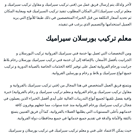
لآخر ولذلك يتم إرسال فريق عمل من (فنى تركيب سيراميك و مقاول تركيب سيراميك و
معلم تركيب سيراميك) الى المكان المطلوب تنفيذ تركيب السيراميك فيه ومعاينة المكان
ثم تحديد أسعار التكلفة من قبل الخبراء المتخصصين في ذلك طبقا للأنواع التي يريد
العميل استخدامها والتصميم الذي يرغب في تنفيذه.
معلم
تركيب
بورسلان سيراميك
ومن التخصصات التي تَعمل بها خدمة فني سيراميك الفروانية تركيب البورسلان و
الجرانيت بأفضل الأسعار، بالإضافة إلى أن خدمة فني تركيب سيراميك بورسلان رخام بلاط
جرانيت ورخام الفروانية تَعمل على توفير كافة الخدَمات الخاصة بالصيانة الدورية و تركيب
جميع انواع سيراميك و بلاط و رخام و بورسلين الفروانية.
ويتمتع فريق العمل المتخصص في هذا المجال من (فني تركيب سيراميك بالفروانية و
مقاول تركيب سيراميك ورخام الفروانية و معلم تركيب سيراميك و رخام بالفروانية) خبرة
وافية بفضل تلقيها لجميع أنواع التدريبات العالية على أيدي أفضل الخبراء الذين يعملون في
مَجال تركيب سيراميك ورخام الفروانية منذ عدة سنوات، مما جعلهم يوفرون كافة
خدماتهم بأعلى المستويات التي يطلبها العملاء بالفروانية، كما أن فريق الفنيين يتمتع
بالثقة والأمانة والدقة في تقديم جميع خدماتها في جميع محافظات دولة الفروانية.
حيث يمكن الاعتماد على فني و معلم تركيب سيراميك في تركيب بورسلان و سيراميك