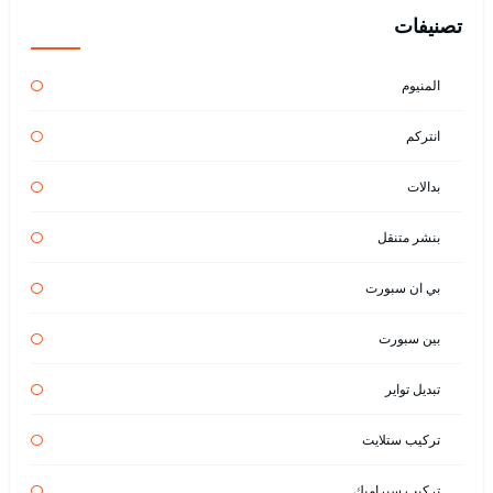
تصنيفات
المنيوم
انتركم
بدالات
بنشر متنقل
بي ان سبورت
بين سبورت
تبديل تواير
تركيب ستلايت
تركيب سيراميك