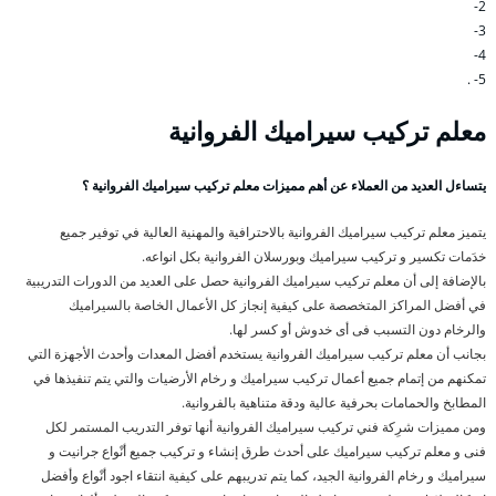
2-
3-
4-
5- .
معلم تركيب سيراميك الفروانية
يتساءل العديد من العملاء عن أهم مميزات معلم تركيب سيراميك الفروانية ؟
يتميز معلم تركيب سيراميك الفروانية بالاحترافية والمهنية العالية في توفير جميع
خدَمات تكسير و تركيب سيراميك وبورسلان الفروانية بكل انواعه.
بالإضافة إلى أن معلم تركيب سيراميك الفروانية حصل على العديد من الدورات التدريبية
في أفضل المراكز المتخصصة على كيفية إنجاز كل الأعمال الخاصة بالسيراميك
والرخام دون التسبب فى أى خدوش أو كسر لها.
بجانب أن معلم تركيب سيراميك الفروانية يستخدم أفضل المعدات وأحدث الأجهزة التي
تمكنهم من إتمام جميع أعمال تركيب سيراميك و رخام الأرضيات والتي يتم تنفيذها في
المطابخ والحمامات بحرفية عالية ودقة متناهية بالفروانية.
ومن مميزات شرِكة فني تركيب سيراميك الفروانية أنها توفر التدريب المستمر لكل
فنى و معلم تركيب سيراميك على أحدث طرق إنشاء و تركيب جميع أنْواع جرانيت و
سيراميك و رخام الفروانية الجيد، كما يتم تدريبهم على كيفية انتقاء اجود أنْواع وأفضل