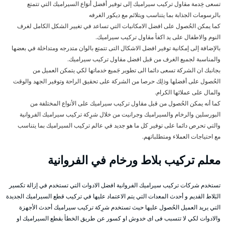
تسعى خِدمة مقاول تركيب سيراميك إلى توفير أفضل أنوَاع السيراميك التي تتمتع
بالرسومات الجذابة بما يتناسب ويتلائم مع ديكور الغرفه
كما يمكن الحُصول على افضل الامكانيات التي تساعد في تغيير الشكل الكامل لغرف
النوم والاطفال على يد اكفأ مقاول تركيب سيراميك.
بالإضافة إلى إمكانية توفير افضل الاشكال التى تتمتع بالوان متدرجه ومتداخلة في بعضها
والمناسبة لجميع الغرف من قبل افضل مقاول تركيب سيراميك.
بجانبك ان الشركة تسعى دائما الى تطوير جَميع خدماتها لكي يتمكن العميل من
الحُصول على أفضلها وذلِك حرصا من الشركة على تحقيق الراحة وتوفير الجهد والوقت
والمال على عملائها الكرام.
كما أنه يمكن الحُصول من قبل مقاول تركيب سيراميك على الأنواع المختلفة من
البورسلين والرخام والسيراميك وجرانيت من خلال شرِكة تركيب سيراميك الفروانية
والتي تحرص دائما على توفير كل ما هو جديد في عالم تركيب السيراميك بما يتناسب
مع احتياجات العملاء ومتطلباتهم.
معلم تركيب بلاط ورخام في الفروانية
تستخدم شركات تركيب سيراميك الفروانية افضل الادوات التي تستخدم في إزالة تكسير
البَلاط القديم و أحدث المعدات التي يتم الاعتماد عليها في تركيب قطع السيراميك الجديدة
التي يريد العميل الحُصول عليها حيث تستخدم شرِكة تركيب سيراميك أحدث الأجهزة
والادوات لكي لا تتسبب فى اى خدوش او كسور عن طريق الخطأ بقطع السيراميك او