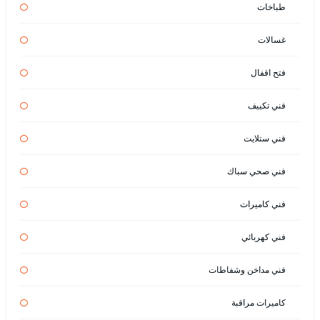
طباخات
غسالات
فتح اقفال
فني تكييف
فني ستلايت
فني صحي سباك
فني كاميرات
فني كهربائي
فني مداخن وشفاطات
كاميرات مراقبة