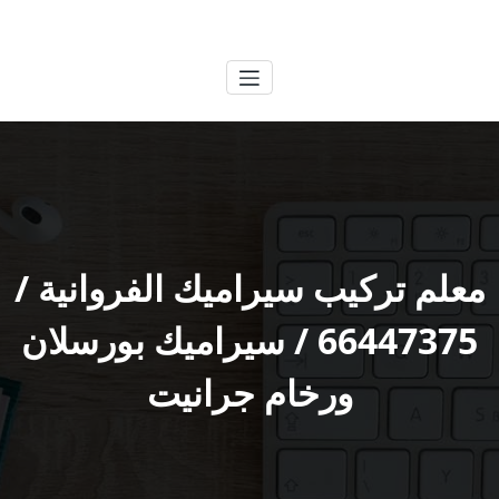
لتجاوز
الكويتية
خدمات وظائف بالكويت
لى
لمحتوى
معلم تركيب سيراميك الفروانية /
66447375 / سيراميك بورسلان
ورخام جرانيت