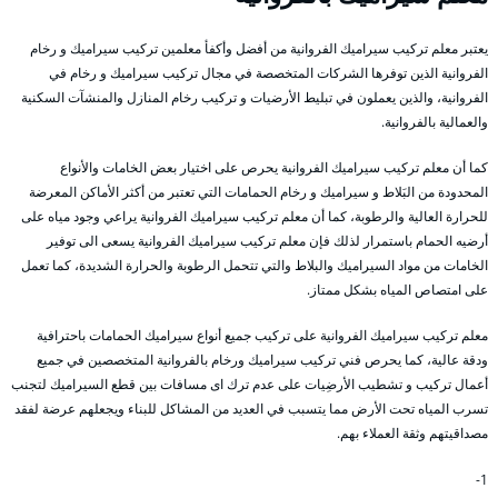
يعتبر معلم تركيب سيراميك الفروانية من أفضل وأكفأ معلمين تركيب سيراميك و رخام
الفروانية الذين توفرها الشركات المتخصصة في مجال تركيب سيراميك و رخام في
الفروانية، والذين يعملون في تبليط الأرضيات و تركيب رخام المنازل والمنشآت السكنية
والعمالية بالفروانية.
كما أن معلم تركيب سيراميك الفروانية يحرص على اختيار بعض الخامات والأنواع
المحدودة من البَلاط و سيراميك و رخام الحمامات التي تعتبر من أكثر الأماكن المعرضة
للحرارة العالية والرطوبة، كما أن معلم تركيب سيراميك الفروانية يراعي وجود مياه على
أرضيه الحمام باستمرار لذلك فإن معلم تركيب سيراميك الفروانية يسعى الى توفير
الخامات من مواد السيراميك والبلاط والتي تتحمل الرطوبة والحرارة الشديدة، كما تعمل
على امتصاص المياه بشكل ممتاز.
معلم تركيب سيراميك الفروانية على تركيب جميع أنواع سيراميك الحمامات باحترافية
ودقة عالية، كما يحرص فني تركيب سيراميك ورخام بالفروانية المتخصصين في جميع
أعمال تركيب و تشطيب الأرضِيات على عدم ترك اى مسافات بين قطع السيراميك لتجنب
تسرب المياه تحت الأرض مما يتسبب في العديد من المشاكل للبناء ويجعلهم عرضة لفقد
مصداقيتهم وثقة العملاء بهم.
1-