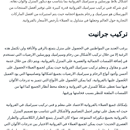
اشكال بلاط بورسلين و سيراميك الفروانية بما يتناسب مع ديكور المنزل وألوان دهانه.
لدي شرِكة فني تركيب سيراميك الفروانية قدرة كبيرة على توفير أفضل المنتجات من
البورسلان هو سيراميك و رخام بجميعَ احجامه حيث يتم استيراده من افضل الماركات
التجارية حول العالم وجعلها في متناول يد العملاء بأرخص الأسعار بالفروانية.
تركيب جرانيت
يرغب العديد من المواطنين في الحصول على منزل يتمتع بالرقي والأناقة ولن تكتمل هذه
الرغبة إلا من خلال تركيب الأشكال من رخام وسيراميك وبورسلين الارضيات التي تستخدم
في إضافة اللمسات الجمالية والعصرية على المنزل بالفروانية، ويتم ذلك من خلال خدمة
فنى و مقاول و معلم تركيب سيراميك الفروانية حيث يمكن لجميع العملاء الحصول على
أحسن وأجود أنواع الرخام و سيراميك الارضيات بجميعَ اشكالها وتصاميمها التي يود العميل
الحُصول عليها بالفروانية، كما يمكن الحُصول على الأنواع التي تتميز به تدرجات الألوان
فيها مما تعطى شكلاً للمنزل في الفروانية و تجعله محط أنظار الجميع كما انها من
اللمسات الملفتة للنظر بسبب فخامتها ورقيها.
بإمكانك جَميع العملاء بالفروانية الاعتماد على معلم و فنى تركيب سيراميك في الفروانية
حيث انه يعمل على توفير اجمل التصاميم والأشكال التي تتناسب مع تصميم المنزل
بالفروانية بجميعَ ديكوراته المتنوعة، سواء كان المنزل يتمتع الطراز الكلاسيكي والطراز
العصري الحديث؛ حيث يمكن لجميع العملاء في الفروانية الاختيار بين تدرجات الألوان التي