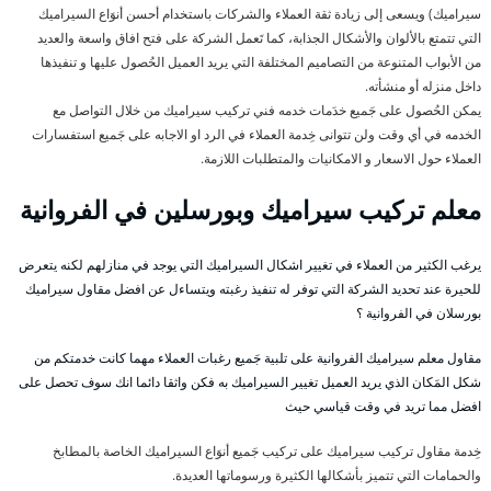
سيراميك) ويسعى إلى زيادة ثقة العملاء والشركات باستخدام أحسن أنوَاع السيراميك
التي تتمتع بالألوان والأشكال الجذابة، كما تَعمل الشركة على فتح افاق واسعة والعديد
من الأبواب المتنوعة من التصاميم المختلفة التي يريد العميل الحُصول عليها و تنفيذها
داخل منزله أو منشأته.
يمكن الحُصول على جَميع خدَمات خدمه فني تركيب سيراميك من خلال التواصل مع
الخدمه في أي وقت ولن تتوانى خِدمة العملاء في الرد او الاجابه على جَميع استفسارات
العملاء حول الاسعار و الامكانيات والمتطلبات اللازمة.
معلم تركيب سيراميك وبورسلين في الفروانية
يرغب الكثير من العملاء في تغيير اشكال السيراميك التي يوجد في منازلهم لكنه يتعرض
للحيرة عند تحديد الشركة التي توفر له تنفيذ رغبته ويتساءل عن افضل مقاول سيراميك
بورسلان في الفروانية ؟
مقاول معلم سيراميك الفروانية على تلبية جَميع رغبات العملاء مهما كانت خدمتكم من
شكل المَكان الذي يريد العميل تغيير السيراميك به فكن واثقا دائما انك سوف تحصل على
افضل مما تريد في وقت قياسي حيث
خِدمة مقاول تركيب سيراميك على تركيب جَميع أنوَاع السيراميك الخاصة بالمطابخ
والحمامات التي تتميز بأشكالها الكثيرة ورسوماتها العديدة.