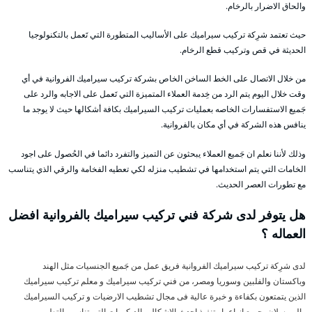
والحاق الاضرار بالرخام.
حيث تعتمد شرِكة تركيب سيراميك على الأساليب المتطورة التي تَعمل بالتكنولوجيا
الحديثة في قص وتركيب قطع الرخام.
من خلال الاتصال على الخط الساخن الخاص بشركة تركيب سيراميك الفروانية في أي
وقت خلال اليوم يتم الرد من خِدمة العملاء المتميزة التي تَعمل على الاجابه والرد على
جَميع الاستفسارات الخاصه بعمليات تركيب السيراميك بكافة أشكالها حيث لا يوجد ما
ينافس هذه الشركة في أي مكان بالفروانية.
وذلك لأننا نعلم ان جَميع العملاء يبحثون عن التميز والتفرد دائما في الحُصول على اجود
الخامات التي يتم استخدامها في تشطيب منزله لكي تعطيه الفخامة والرقي الذي يتناسب
مع تطورات العصر الحديث.
هل يتوفر لدى شركة فني تركيب سيراميك بالفروانية افضل
العماله ؟
لدى شرِكة تركيب سيراميك الفروانية فريق عمل من جَميع الجنسيات مثل الهند
وباكستان والفلبين وسوريا ومصر، من فني تركيب سيراميك و معلم تركيب سيراميك
الذين يتمتعون بكفاءة و خبرة عالية فى مجال تشطيب الارضيات و تركيب السيراميك
والبورسلان بجميع انواعها وتنفيذ احدث الاشكال والديكورات التي تناسب التطور