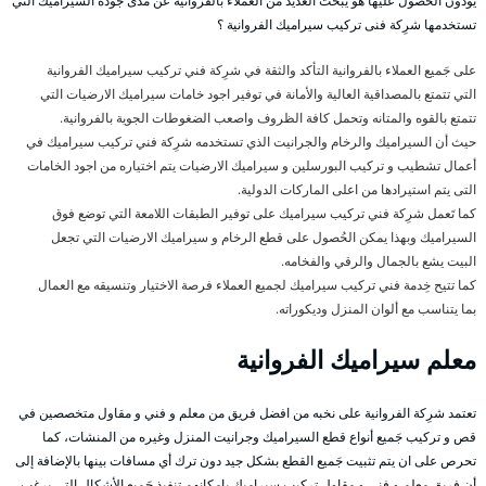
يودون الحُصول عليها هو يبحث العديد من العملاء بالفروانية عن مدى جودة السيراميك التي
تستخدمها شرِكة فنى تركيب سيراميك الفروانية ؟
على جَميع العملاء بالفروانية التأكد والثقة في شرِكة فني تركيب سيراميك الفروانية
التي تتمتع بالمصداقية العالية والأمانة في توفير اجود خامات سيراميك الارضيات التي
تتمتع بالقوه والمتانه وتحمل كافة الظروف واصعب الضغوطات الجوية بالفروانية.
حيث أن السيراميك والرخام والجرانيت الذي تستخدمه شرِكة فني تركيب سيراميك في
أعمال تشطيب و تركيب البورسلين و سيراميك الارضيات يتم اختياره من اجود الخامات
التى يتم استيرادها من اعلى الماركات الدولية.
كما تَعمل شرِكة فني تركيب سيراميك على توفير الطبقات اللامعة التي توضع فوق
السيراميك وبهذا يمكن الحُصول على قطع الرخام و سيراميك الارضيات التي تجعل
البيت يشع بالجمال والرقي والفخامه.
كما تتيح خِدمة فني تركيب سيراميك لجميع العملاء فرصة الاختيار وتنسيقه مع العمال
بما يتناسب مع ألوان المنزل وديكوراته.
معلم سيراميك الفروانية
تعتمد شرِكة الفروانية على نخبه من افضل فريق من معلم و فني و مقاول متخصصين في
قص و تركيب جَميع أنواع قطع السيراميك وجرانيت المنزل وغيره من المنشات، كما
تحرص على ان يتم تثبيت جَميع القطع بشكل جيد دون ترك أي مسافات بينها بالإضافة إلى
أن فريق معلم و فني و مقاول تركيب سيراميك بإمكانهم تنفيذ جَميع الأشكال التي يرغب