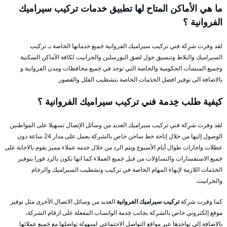
ما هي الأماكن المتاح لها تطبيق خدمات تركيب سيراميك
الفروانية ؟
لقد وفرت شرِكة فني تركيب سيراميك الفروانية جَميع خدماتها الخاصة بـ تركيب
السيراميك والبلاط وتنسيق حول لصق البورسلين والجرانيت لكافة الأماكن السكنية
وجميع المنشآت الحكومية والخاصة التي توجد في جَميع محافظات ومدن الفروانية و
بالاضافة الى توفير افضل الخدَمات الخاصة بتشطيب الفلل والقصور.
كيفية طلب خِدمة فني تركيب سيراميك الفروانية ؟
لقد وفرت شرِكة فني تركيب سيراميك العديد من وسائل الإتصال تسهيلا على المواطنين
الوصول إليها من خلال إتاحة خط ساخن خاص بالشركة يعمل على مدار 24 ساعة دون
عطلات واجازات طوال أيام الأسبوع ويتم الرد من خلال خدمه عملاء مميز يقوم بالاجابة على
جَميع الاستفسارات والتساؤلات من قبل جَميع العملاء كما انها تكون بالرد فورا بتوفير
الخدَمات اللازمة لإنهاء المهام الخاصة في تركيب وتشطيب السيراميك والرخام
والجرانيت.
كما وفرت شرِكة
تركيب سيراميك الفروانية
العديد من وسائل الاتصال الأخرى مثل توفير
موقع إلكتروني خاص بالشركة بجانب خِدمة الواتساب المفعلة على ارقام الشركة،
بالإضافة إلى تواجدها عبر مواقع التواصل الاجتماعي لسهولة تواصلها مع جَميع عملائها