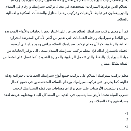
السلام الذين توفرها الشركات المتخصصة في مجال تركيب سيراميك و رخام في السلام،
والذين يعملون في تبليط الأرضيات و تركيب رخام المنازل والمنشآت السكنية والعمالية
بالسلام.
كما أن معلم تركيب سيراميك السلام يحرص على اختيار بعض الخامات والأنواع المحدودة
من البَلاط و سيراميك و رخام الحمامات التي تعتبر من أكثر الأماكن المعرضة للحرارة
العالية والرطوبة، كما أن معلم تركيب سيراميك السلام يراعي وجود مياه على أرضيه
الحمام باستمرار لذلك فإن معلم تركيب سيراميك السلام يسعى الى توفير الخامات من
مواد السيراميك والبلاط والتي تتحمل الرطوبة والحرارة الشديدة، كما تعمل على امتصاص
المياه بشكل ممتاز.
معلم تركيب سيراميك السلام على تركيب جميع أنواع سيراميك الحمامات باحترافية ودقة
عالية، كما يحرص فني تركيب سيراميك ورخام بالسلام المتخصصين في جميع أعمال
تركيب و تشطيب الأرضِيات على عدم ترك اى مسافات بين قطع السيراميك لتجنب
تسرب المياه تحت الأرض مما يتسبب في العديد من المشاكل للبناء ويجعلهم عرضة لفقد
مصداقيتهم وثقة العملاء بهم.
1-
2-
3-