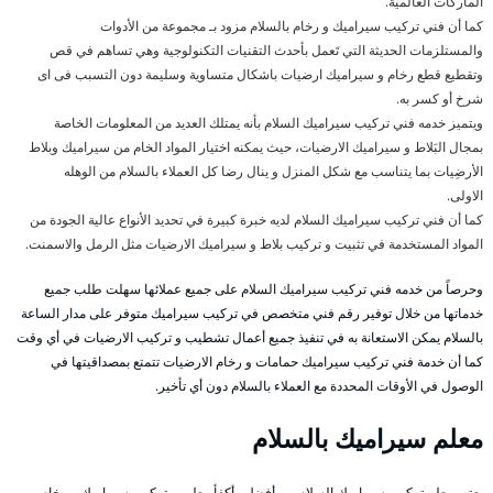
الماركات العالمية.
كما أن فني تركيب سيراميك و رخام بالسلام مزود بـ مجموعة من الأدوات
والمستلزمات الحديثة التي تَعمل بأحدث التقنيات التكنولوجية وهي تساهم في قص
وتقطيع قطع رخام و سيراميك ارضيات باشكال متساوية وسليمة دون التسبب فى اى
شرخ أو كسر به.
ويتميز خدمه فني تركيب سيراميك السلام بأنه يمتلك العديد من المعلومات الخاصة
بمجال البَلاط و سيراميك الارضيات، حيث يمكنه اختيار المواد الخام من سيراميك وبلاط
الأرضِيات بما يتناسب مع شكل المنزل و ينال رضا كل العملاء بالسلام من الوهله
الاولى.
كما أن فني تركيب سيراميك السلام لديه خبرة كبيرة في تحديد الأنواع عالية الجودة من
المواد المستخدمة في تثبيت و تركيب بلاط و سيراميك الارضيات مثل الرمل والاسمنت.
وحرصاً من خدمه فني تركيب سيراميك السلام على جميع عملائها سهلت طلب جميع
خدماتها من خلال توفير رقم فني متخصص في تركيب سيراميك متوفر على مدار الساعة
بالسلام يمكن الاستعانة به في تنفيذ جميع أعمال تشطيب و تركيب الارضيات في أي وقت
كما أن خدمة فني تركيب سيراميك حمامات و رخام الارضيات تتمتع بمصداقيتها في
الوصول في الأوقات المحددة مع العملاء بالسلام دون أي تأخير.
معلم سيراميك بالسلام
يعتبر معلم تركيب سيراميك السلام من أفضل وأكفأ معلمين تركيب سيراميك و رخام