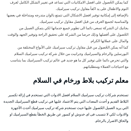
كما يمكن الحُصول على افضل الامكانيات التي تساعد في تغيير الشكل الكامل لغرف
النوم والاطفال على يد اكفأ مقاول تركيب سيراميك.
بالإضافة إلى إمكانية توفير افضل الاشكال التى تتمتع بالوان متدرجه ومتداخلة في بعضها
والمناسبة لجميع الغرف من قبل افضل مقاول تركيب سيراميك.
بجانبك ان الشركة تسعى دائما الى تطوير جَميع خدماتها لكي يتمكن العميل من
الحُصول على أفضلها وذلِك حرصا من الشركة على تحقيق الراحة وتوفير الجهد والوقت
والمال على عملائها الكرام.
كما أنه يمكن الحُصول من قبل مقاول تركيب سيراميك على الأنواع المختلفة من
البورسلين والرخام والسيراميك وجرانيت من خلال شرِكة تركيب سيراميك السلام
والتي تحرص دائما على توفير كل ما هو جديد في عالم تركيب السيراميك بما يتناسب
مع احتياجات العملاء ومتطلباتهم.
معلم تركيب بلاط ورخام في السلام
تستخدم شركات تركيب سيراميك السلام افضل الادوات التي تستخدم في إزالة تكسير
البَلاط القديم و أحدث المعدات التي يتم الاعتماد عليها في تركيب قطع السيراميك الجديدة
التي يريد العميل الحُصول عليها حيث تستخدم شرِكة تركيب سيراميك أحدث الأجهزة
والادوات لكي لا تتسبب فى اى خدوش او كسور عن طريق الخطأ بقطع السيراميك او
والحاق الاضرار بالرخام.