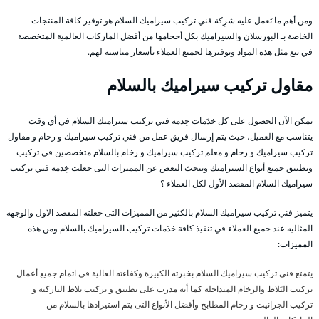
ومن أهم ما تَعمل عليه شرِكة فني تركيب سيراميك السلام هو توفير كافة المنتجات
الخاصة بـ البورسلان والسيراميك بكل أحجامها من أفضل الماركات العالمية المتخصصة
في بيع مثل هذه المواد وتوفيرها لجميع العملاء بأسعار مناسبة لهم.
مقاول تركيب سيراميك بالسلام
يمكن الآن الحصول على كل خدَمات خِدمة فني تركيب سيراميك السلام في أي وقت
يتناسب مع العميل، حيث يتم إرسال فريق عمل من فني تركيب سيراميك و رخام و مقاول
تركيب سيراميك و رخام و معلم تركيب سيراميك و رخام بالسلام متخصصين في تركيب
وتطبيق جميع أنواع السيراميك ويبحث البعض عن المميزات التى جعلت خِدمة فني تركيب
سيراميك السلام المقصد الأول لكل العملاء ؟
يتميز فني تركيب سيراميك السلام بالكثير من المميزات التى جعلته المقصد الاول والوجهه
المثاليه عند جميع العملاء في تنفيذ كافة خدَمات تركيب السيراميك بالسلام ومن هذه
المميزات:
يتمتع فني تركيب سيراميك السلام بخبرته الكبيرة وكفاءته العالية في اتمام جميع أعمال
تركيب البَلاط والرخام المتداخلة كما أنه مدرب على تطبيق و تركيب بلاط الباركيه و
تركيب الجرانيت و رخام المطابخ وأفضل الأنواع التى يتم استيرادها بالسلام من