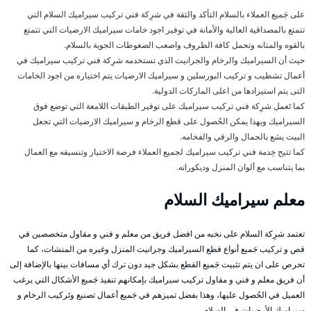
على جَميع العملاء بالسلام التأكد والثقة في شرِكة فني تركيب سيراميك السلام التي
تتمتع بالمصداقية العالية والأمانة في توفير اجود خامات سيراميك الارضيات التي تتمتع
بالقوه والمتانه وتحمل كافة الظروف واصعب الضغوطات الجوية بالسلام.
حيث أن السيراميك والرخام والجرانيت الذي تستخدمه شرِكة فني تركيب سيراميك في
أعمال تشطيب و تركيب البورسلين و سيراميك الارضيات يتم اختياره من اجود الخامات
التى يتم استيرادها من اعلى الماركات الدولية.
كما تَعمل شرِكة فني تركيب سيراميك على توفير الطبقات اللامعة التي توضع فوق
السيراميك وبهذا يمكن الحُصول على قطع الرخام و سيراميك الارضيات التي تجعل
البيت يشع بالجمال والرقي والفخامه.
كما تتيح خِدمة فني تركيب سيراميك لجميع العملاء فرصة الاختيار وتنسيقه مع العمال
بما يتناسب مع ألوان المنزل وديكوراته.
معلم سيراميك السلام
تعتمد شرِكة السلام على نخبه من افضل فريق من معلم و فني و مقاول متخصصين في
قص و تركيب جَميع أنواع قطع السيراميك وجرانيت المنزل وغيره من المنشات، كما
تحرص على ان يتم تثبيت جَميع القطع بشكل جيد دون ترك أي مسافات بينها بالإضافة إلى
أن فريق معلم و فني و مقاول تركيب سيراميك بإمكانهم تنفيذ جَميع الأشكال التي يرغب
العميل في الحُصول عليها، وهذا بفضل تميزهم في جَميع أعمال تصنيع وتَركيب الرخام و
سيراميك الأرضِيات في السلام.