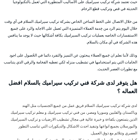
حيث تعتمد شرِكة تركيب سيراميك على الأساليب المتطورة التي تَعمل بالتكنولوجيا
الحديثة في قص وتركيب قطع الرخام.
من خلال الاتصال على الخط الساخن الخاص بشركة تركيب سيراميك السلام في أي وقت
خلال اليوم يتم الرد من خِدمة العملاء المتميزة التي تَعمل على الاجابه والرد على جَميع
الاستفسارات الخاصه بعمليات تركيب السيراميك بكافة أشكالها حيث لا يوجد ما ينافس
هذه الشركة في أي مكان بالسلام.
وذلك لأننا نعلم ان جَميع العملاء يبحثون عن التميز والتفرد دائما في الحُصول على اجود
الخامات التي يتم استخدامها في تشطيب منزله لكي تعطيه الفخامة والرقي الذي يتناسب
مع تطورات العصر الحديث.
هل يتوفر لدى شركة فني تركيب سيراميك بالسلام افضل
العماله ؟
لدى شرِكة تركيب سيراميك السلام فريق عمل من جَميع الجنسيات مثل الهند
وباكستان والفلبين وسوريا ومصر، من فني تركيب سيراميك و معلم تركيب سيراميك
الذين يتمتعون بكفاءة و خبرة عالية فى مجال تشطيب الارضيات و تركيب السيراميك
والبورسلان بجميع انواعها وتنفيذ احدث الاشكال والديكورات التي تناسب التطور
العصري وتتلائم مع ذوق العميل.
كما نقوم بتوفير الدورات التدريبية بشكل مستمر إلى فني تركيب سيراميك و معلم