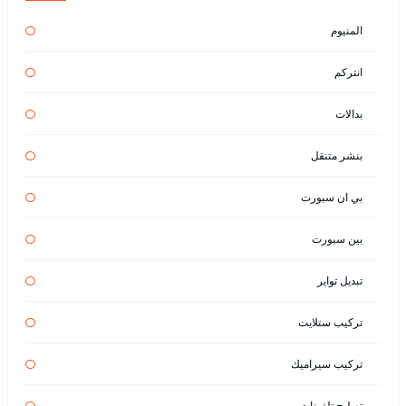
المنيوم
انتركم
بدالات
بنشر متنقل
بي ان سبورت
بين سبورت
تبديل تواير
تركيب ستلايت
تركيب سيراميك
تصليح تلفونات