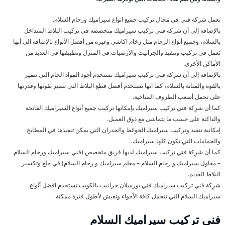
تعمل شركة فني في مَجال تركيب جميع انواع سيراميك ورخام السلام.
بالإضافة إلى أن شركة فني تركيب سيراميك متخصصة فى تركيب البلاط المتداخل
بالسلام، وجميع أنوَاع الرخام مثل رخام اكاشي وغيره من أفضل الأنواع بالإضافة الى أنها
تَعمل في تركيب وتنفيذ والجرانيت والأرضيات في المنزل وتطبيقها في العديد من
الأماكن الأخرى.
بالإضافة إلى أن شرِكة فني تركيب سيراميك تستخدم أجود المواد الخام التي تتميز
بالقوة والمتانة بالسلام، كما انها تستخدم أفضل قطع البلاط التي تتميز بقوتها وقدرتها
على تحمل أصعب الظروف المناخية.
كما أن شرِكة فني تركيب سيراميك بإمكانها تركيب جميع أنواع السيراميك الفاتحة
والداكنة على حسب ما يتماشى مع ذوق العميل.
إمكانية تنفيذ وتركيب سيراميك الحوائط والجدران التي يمكن تنفيذها في المطابخ
والحمامات التي تكون كلها سيراميك.
كما أن شرِكة فني تركيب سيراميك لديها فريق متخصص (فني سيراميك ورخام السلام
– مقاول سيراميك و رخام السلام – معلم سيراميك و رخام السلام) في خلع وتكسير
البلاط القديم.
شرِكة فني تركيب سيراميك فني بورسلان جرانيت بالكويت تستخدم افضل أنْواع
سيراميك السلام التي تتحمل كافة الأجواء وتعيش لأطول فترة ممكنة.
فني تركيب سيراميك السلام