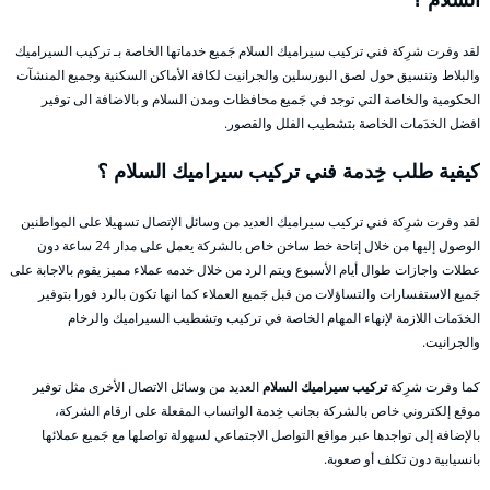
لقد وفرت شرِكة فني تركيب سيراميك السلام جَميع خدماتها الخاصة بـ تركيب السيراميك
والبلاط وتنسيق حول لصق البورسلين والجرانيت لكافة الأماكن السكنية وجميع المنشآت
الحكومية والخاصة التي توجد في جَميع محافظات ومدن السلام و بالاضافة الى توفير
افضل الخدَمات الخاصة بتشطيب الفلل والقصور.
كيفية طلب خِدمة فني تركيب سيراميك السلام ؟
لقد وفرت شرِكة فني تركيب سيراميك العديد من وسائل الإتصال تسهيلا على المواطنين
الوصول إليها من خلال إتاحة خط ساخن خاص بالشركة يعمل على مدار 24 ساعة دون
عطلات واجازات طوال أيام الأسبوع ويتم الرد من خلال خدمه عملاء مميز يقوم بالاجابة على
جَميع الاستفسارات والتساؤلات من قبل جَميع العملاء كما انها تكون بالرد فورا بتوفير
الخدَمات اللازمة لإنهاء المهام الخاصة في تركيب وتشطيب السيراميك والرخام
والجرانيت.
كما وفرت شرِكة
تركيب سيراميك السلام
العديد من وسائل الاتصال الأخرى مثل توفير
موقع إلكتروني خاص بالشركة بجانب خِدمة الواتساب المفعلة على ارقام الشركة،
بالإضافة إلى تواجدها عبر مواقع التواصل الاجتماعي لسهولة تواصلها مع جَميع عملائها
بانسيابية دون تكلف أو صعوبة.