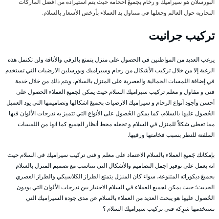
البورسلان هو سيراميك و رخام بجميعَ احجامه حيث يتم استيراده من افضل الماركات
التجارية حول العالم وجعلها في متناول يد العملاء بأرخص الأسعار بالسلام.
تركيب جرانيت
يرغب العديد من المواطنين في الحصول على منزل يتمتع بالرقي والأناقة ولن تكتمل هذه
الرغبة إلا من خلال تركيب الأشكال من رخام وسيراميك وبورسلين الارضيات التي تستخدم
في إضافة اللمسات الجمالية والعصرية على المنزل بالسلام، ويتم ذلك من خلال خدمة
فنى و مقاول و معلم تركيب سيراميك السلام حيث يمكن لجميع العملاء الحصول على
أحسن وأجود أنواع الرخام و سيراميك الارضيات بجميعَ اشكالها وتصاميمها التي يود العميل
الحُصول عليها بالسلام، كما يمكن الحُصول على الأنواع التي تتميز به تدرجات الألوان فيها
مما تعطى شكلاً للمنزل في السلام و تجعله محط أنظار الجميع كما انها من اللمسات
الملفتة للنظر بسبب فخامتها ورقيها.
بإمكانك جَميع العملاء بالسلام الاعتماد على معلم و فنى تركيب سيراميك في السلام حيث
انه يعمل على توفير اجمل التصاميم والأشكال التي تتناسب مع تصميم المنزل بالسلام
بجميعَ ديكوراته المتنوعة، سواء كان المنزل يتمتع الطراز الكلاسيكي والطراز العصري
الحديث؛ حيث يمكن لجميع العملاء في السلام الاختيار بين تدرجات الألوان التي يودون
الحُصول عليها هو يبحث العديد من العملاء بالسلام عن مدى جودة السيراميك التي
تستخدمها شرِكة فنى تركيب سيراميك السلام ؟