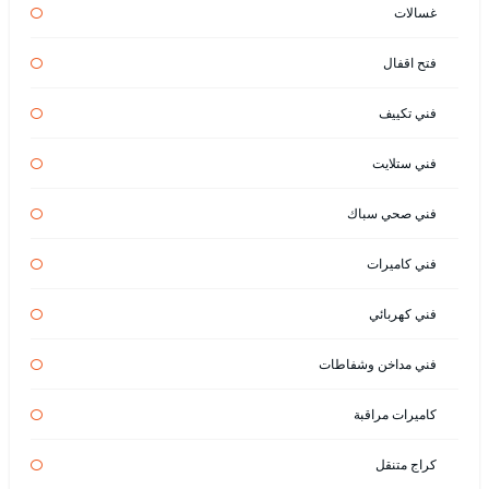
غسالات
فتح اقفال
فني تكييف
فني ستلايت
فني صحي سباك
فني كاميرات
فني كهربائي
فني مداخن وشفاطات
كاميرات مراقبة
كراج متنقل