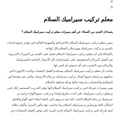
4-
5- .
معلم تركيب سيراميك السلام
يتساءل العديد من العملاء عن أهم مميزات معلم تركيب سيراميك السلام ؟
يتميز معلم تركيب سيراميك السلام بالاحترافية والمهنية العالية في توفير جميع خدَمات
تكسير و تركيب سيراميك وبورسلان السلام بكل انواعه.
بالإضافة إلى أن معلم تركيب سيراميك السلام حصل على العديد من الدورات التدريبية
في أفضل المراكز المتخصصة على كيفية إنجاز كل الأعمال الخاصة بالسيراميك
والرخام دون التسبب فى أى خدوش أو كسر لها.
بجانب أن معلم تركيب سيراميك السلام يستخدم أفضل المعدات وأحدث الأجهزة التي
تمكنهم من إتمام جميع أعمال تركيب سيراميك و رخام الأرضيات والتي يتم تنفيذها في
المطابخ والحمامات بحرفية عالية ودقة متناهية بالسلام.
ومن مميزات شرِكة فني تركيب سيراميك السلام أنها توفر التدريب المستمر لكل فنى
و معلم تركيب سيراميك على أحدث طرق إنشاء و تركيب جميع أنْواع جرانيت و
سيراميك و رخام السلام الجيد، كما يتم تدريبهم على كيفية انتقاء اجود أنْواع وأفضل
اشكال بلاط بورسلين و سيراميك السلام بما يتناسب مع ديكور المنزل وألوان دهانه.
لدي شرِكة فني تركيب سيراميك السلام قدرة كبيرة على توفير أفضل المنتجات من