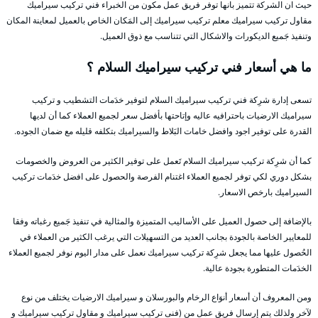
حيث ان الشركة تتميز بانها توفر فريق عمل مكون من الخبراء فني تركيب سيراميك
مقاول تركيب سيراميك معلم تركيب سيراميك إلى المَكان الخاص بالعميل لمعاينة المكان
وتنفيذ جَميع الديكورات والاشكال التي تتناسب مع ذوق العميل.
ما هي أسعار فني تركيب سيراميك السلام ؟
تسعى إدارة شرِكة فني تركيب سيراميك السلام لتوفير خدَمات التشطيب و تركيب
سيراميك الارضيات باحترافيه عاليه وإتاحتها بأفضل سعر لجميع العملاء كما أن لديها
القدرة على توفير اجود وافضل خامات البَلاط والسيراميك بتكلفه قليله مع ضمان الجوده.
كما أن شرِكة تركيب سيراميك السلام تَعمل على توفير الكثير من العروض والخصومات
بشكل دوري لكي توفر لجميع العملاء اغتنام الفرصة والحصول على افضل خدَمات تركيب
السيراميك بارخص الاسعار.
بالإضافة إلى حصول العميل على الأساليب المتميزة والمثالية في تنفيذ جَميع رغباته وفقا
للمعايير الخاصة بالجودة بجانب العديد من التسهيلات التي يرغب الكثير من العملاء في
الحُصول عليها مما يجعل شرِكة تركيب سيراميك نعمل على مدار اليوم نوفر لجميع العملاء
الخدَمات المتطورة بجودة عالية.
ومن المعروف أن أسعار أنوَاع الرخام والبورسلان و سيراميك الارضيات يختلف من نوع
لآخر ولذلك يتم إرسال فريق عمل من (فنى تركيب سيراميك و مقاول تركيب سيراميك و