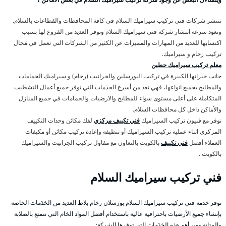
تنتشر شركات فني تركيب سيراميك السلام في كافة المحافظات والقطاعات بالسلام.
وتعود سرعة انتشار شركة فني سيراميك السلام وتوفر العديد من الفروع لها بسبب
اكتسابها للعديد من المهارات والمميزات عن الكثير من الشركات التي تعمل في مَجال
تركيب رخام و سيراميك.
معلم تركيب سيراميك حطين
جانب خبراتها الكبيرة في تركيب البورسلين والجرانيت (رخام) و سيراميك الحمامات
والمطابخ بجميع انواعها، فهي تعد من أسرع الخدَمات التي توفر جميع أعمال التشطيب
المتكاملة على أعلى مستوى سواء للمطابخ والارضيات والحمامات في جميع المنازل
والأماكن داخل كل محافظات السلام.
نوفر مع فنيون تركيب السيراميك
فني تكييف مركزي
لفك مكائن وحدات التكييف
المركزي اثناء عملية تركيب السيراميك أو تنظيفه وإعادة تركيب مكائن أو مكيفات
العملاء أفضل
فني تكييف
بالكويت بالتعاون مع مقاول تركيب الجرانيت والسيراميك
بالكويت .
فني تركيب سيراميك السلام
توفر خدمة فني تركيب سيراميك السلام بورسلان رخام بلاط العديد من الخدَمات الخاصة
بإنشاء جميع الأرضيات باحترافية عالية باستخدام أفضل المواد الخام التي تتمتع بالصلابة
والمتانة ومن أهم هذه الخدَمات التي توفرها الشركة: