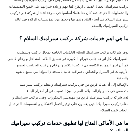
تركيب سيراميك العمال لضمان ارتفاع كفاءتهم وزيادة خبراتهم على جَميع التصميمات
والتشطيبات الحديثة، فقد كان هذا عاملا أساسيا في سرعة انتشار شرِكة فني تركيب
سيراميك السلام في أنحاء البلاد وشهرتها وجعلها من المؤسسات الرائده فى عالم
تركيب السيراميك بالسلام.
ما هي اهم خدمات شركة تركيب سيراميك السلام ؟
توفر شركات تركيب سيراميك السلام الخدَمات الخاصة بمجال تركيب وتشطيب
السيراميك بكل انواعه جانب خبراتها الكبيرة في تنسيق البَلاط المتداخل و رخام اكاشي.
كما أن لديها المهارة الكافية في تركيب البَلاط والرخام وتركيب الجرانيت لجميع
الأرضِيات في المنزل والحدائق باحترافية عالية باستخدام المواد التي تتمتع بالقوة
والصلابة.
بالإضافة إلى أن هناك فريق من فني تركيب سيراميك و معلم تركيب سيراميك
متخصص في كسر وازاله البَلاط القديم بدون التسبب فى أى أضرار للبناء.
لدى شرِكة تركيب سيراميك فريق من مهندسي الديكورات وفنى تركيب سيراميك و
معلم تركيب سيراميك الذين يعملون على توفير افضل الاشكال والتصميمات التي تنال
إعجاب جَميع العملاء.
ما هي الأماكن المتاح لها تطبيق خدمات تركيب سيراميك
السلام ؟