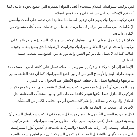
فني تركيب سيراميك السلام يستخدم أفضل المواد المميزة التي تتمتع بجودة عالية، كما
أنه يقدم الإمكانيات التي تساعد على راحة جَميع العملاء.
فني تركيب سيراميك يقوم على توفير الخدَمات المثالية التي تعتمد على أحدث وأحسن
الإمكانيات التي تمكنه من توفير كل ما يريده العميل من خدَمات على أعلى مستوى من
الإتقان والدقة.
كمان فريق العمل (معلم – فني – مقاول تركيب سيراميك بالسلام) يحرص دائما على
تركيب واستخدام أجود البَلاط و سيراميك وجرانيت الارضيات الذي يتمتع بنقائه وجودته
العاليه كما انه لا يعمل على تراكم العفن والقاذورات بين القطع مما يصعب عملية
التنظيف.
بالإضافة إلى أن شرِكة فني تركيب سيراميك السلام تَعمل على كافة القطع المستخدمة
بطبقه عازله البقع والأوساخ التي تتراكم بين قطع السيراميك كما أن هذه الطبقة تتميز
ب بريقها ولمعانها تَعمل على خطف جَميع الأنظار عند الدخول الى المنزل.
ومن المعروف أن أعمال خِدمة فني تركيب سيراميك لا تقتصر على توفير جَميع خدَمات
التركيب للمنازل فقط لكنها تتوفر كافة الخدَمات الى جَميع المنشآت المختلفة مثل
الفنادق والمولات والمطاعم والشركات بجميعَ أنواعها بجانب الكثير من المنشآت
الأخرى التي تبحث عن الفخامه والرقى.
فكل ما يريده العميل الحُصول عليه من من خلال خِدمة فني تركيب سيراميك السلام أن
يهتم به فريق العمل (فني تركيب سيراميك – مقاول تركيب سيراميك – معلم تركيب
سيراميك) ويسعى إلى زيادة ثقة العملاء والشركات باستخدام أحسن أنوَاع السيراميك
التي تتمتع بالألوان والأشكال الجذابة، كما تَعمل الشركة على فتح افاق واسعة والعديد