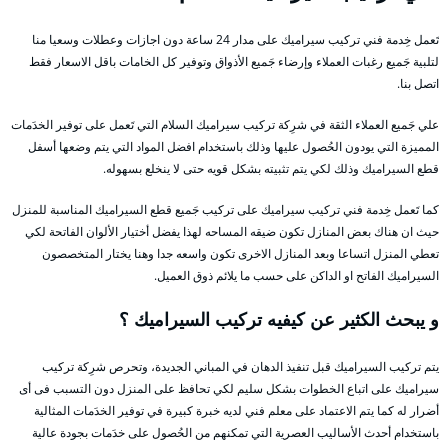
تَعمل خِدمة فني تركيب سيراميك على مدار 24 ساعة دون اجازات وعطلات وسعيا منا
لتلبية جَميع رغبات العملاء وإرضاء جَميع الأذواق وتوفير كل الخامات باقل الاسعار فقط
اتصل بنا.
علي جَميع العملاء الثقة في شرِكة تركيب سيراميك السلام التي تَعمل على توفير الخدَمات
المميزة التي يودون الحُصول عليها وذلك باستخدام افضل المواد التي يتم وضعها أسفل
قطع السيراميك وذلك لكي يتم تثبيته بشكل قويه حتى لا ينخلع بسهوله.
كما تَعمل خِدمة فني تركيب سيراميك على تركيب جَميع قطع السيراميك المناسبة للمنزل
حيث ان هناك بعض المنازل تكون ضيقه المساحه لهذا يفضل أختيار الألوان الفاتحة لكي
تعطي المنزل اتساعا وبعد المنازل الاخرى تكون واسعه جدا وهنا يختار المتخصصون
السيراميك الفاتح او الداكن على حسب ما يلائم ذوق العميل.
و يبحث الكثير عن كيفيه تركيب السيراميك ؟
يتم تركيب السيراميك قبل تنفيذ الدهان في المباني الجديدة، وتحرص شرِكة تركيب
سيراميك على اتباع الخطوات بشكل سليم لكي تحافظ على المنزل دون التسبب فى أى
أضرار له كما يتم الاعتماد على معلم فني لديه خبرة كبيرة في توفير الخدَمات المثالية
باستخدام أحدث الأساليب العصرية التي تمكنهم من الحُصول على خدَمات بجودة عالية