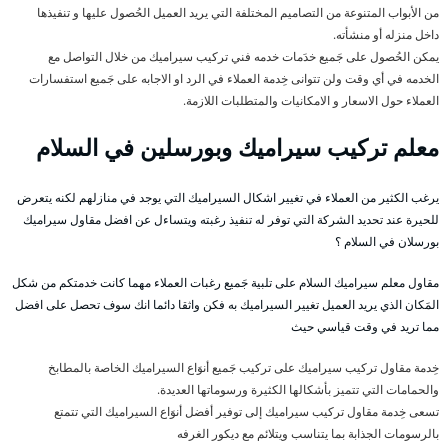
من الأبواب المتنوعة من التصاميم المختلفة التي يريد العميل الحُصول عليها و تنفيذها
داخل منزله أو منشأته.
يمكن الحُصول على جَميع خدَمات خدمه فني تركيب سيراميك من خلال التواصل مع
الخدمه في أي وقت ولن تتوانى خِدمة العملاء في الرد او الاجابه على جَميع استفسارات
العملاء حول الاسعار و الامكانيات والمتطلبات اللازمة.
معلم تركيب سيراميك وبورسلين في السلام
يرغب الكثير من العملاء في تغيير اشكال السيراميك التي يوجد في منازلهم لكنه يتعرض
للحيرة عند تحديد الشركة التي توفر له تنفيذ رغبته ويتساءل عن افضل مقاول سيراميك
بورسلان في السلام ؟
مقاول معلم سيراميك السلام على تلبية جَميع رغبات العملاء مهما كانت خدمتكم من شكل
المَكان الذي يريد العميل تغيير السيراميك به فكن واثقا دائما انك سوف تحصل على افضل
مما تريد في وقت قياسي حيث
خِدمة مقاول تركيب سيراميك على تركيب جَميع أنوَاع السيراميك الخاصة بالمطابخ
والحمامات التي تتميز بأشكالها الكثيرة ورسوماتها العديدة.
تسعى خِدمة مقاول تركيب سيراميك إلى توفير أفضل أنوَاع السيراميك التي تتمتع
بالرسومات الجذابة بما يتناسب ويتلائم مع ديكور الغرفه