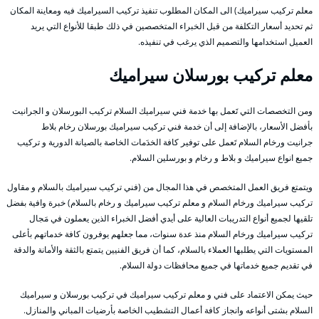
معلم تركيب سيراميك) الى المكان المطلوب تنفيذ تركيب السيراميك فيه ومعاينة المكان
ثم تحديد أسعار التكلفة من قبل الخبراء المتخصصين في ذلك طبقا للأنواع التي يريد
العميل استخدامها والتصميم الذي يرغب في تنفيذه.
معلم
تركيب
بورسلان سيراميك
ومن التخصصات التي تَعمل بها خدمة فني سيراميك السلام تركيب البورسلان و الجرانيت
بأفضل الأسعار، بالإضافة إلى أن خدمة فني تركيب سيراميك بورسلان رخام بلاط
جرانيت ورخام السلام تَعمل على توفير كافة الخدَمات الخاصة بالصيانة الدورية و تركيب
جميع انواع سيراميك و بلاط و رخام و بورسلين السلام.
ويتمتع فريق العمل المتخصص في هذا المجال من (فني تركيب سيراميك بالسلام و مقاول
تركيب سيراميك ورخام السلام و معلم تركيب سيراميك و رخام بالسلام) خبرة وافية بفضل
تلقيها لجميع أنواع التدريبات العالية على أيدي أفضل الخبراء الذين يعملون في مَجال
تركيب سيراميك ورخام السلام منذ عدة سنوات، مما جعلهم يوفرون كافة خدماتهم بأعلى
المستويات التي يطلبها العملاء بالسلام، كما أن فريق الفنيين يتمتع بالثقة والأمانة والدقة
في تقديم جميع خدماتها في جميع محافظات دولة السلام.
حيث يمكن الاعتماد على فني و معلم تركيب سيراميك في تركيب بورسلان و سيراميك
السلام بشتى أنواعه وانجاز كافة أعمال التشطيب الخاصة بأرضيات المباني والمنازل.