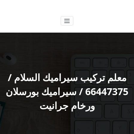
لتجاوز
الكويتية
خدمات وظائف بالكويت
لى
لمحتوى
معلم تركيب سيراميك السلام /
66447375 / سيراميك بورسلان
ورخام جرانيت