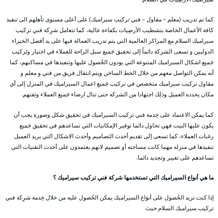
كما تم تدريب (معلم – مقاول – فني تركيب سيراميك) على أعلى مستوى تأهلهم الى تنفيذ
كافة الأعمال الخاصة بتشطيب الأرضِيات بكفاءة عالية، كما تتعامل شرِكة فني تركيب
سيراميك السلام مع المراكز العالمية التي يتم تدريب العمالة فيها على يد أفضل الخبراء
الدوليين و تسعى الشركة دائماً إلى تحقيق جَميع سبل الراحة للعملاء في اختيار وتَركيب
جَميع اشكال السيراميك المتنوعة التي يودون الحُصول عليها وتنفيذها في مساكنهم، كما
أنه يمكن التواصل معهم من خلال الخط الساخن ويتم انتقال فريق من فني و معلم و
مقاول تركيب سيراميك متخصص في تركيب جَميع اعمال السيراميك في المنزل إلى أي
مكان يحدده العميل وذلِك اجتهادا من الشركه حتى تنال ارضاء جَميع العملاء وثقتهم.
كما يمكن الاعتماد على خِدمة فني تركيب السيراميك في تحقيق شكل وصورة يجب أن
يكون عليها البيت فهي تحاول دائما توفير الإمكانيات التي تساعدهم في تحقيق جَميع
رغبات العملاء، كما تسعى إلى تقديم أحدث التصاميم وأحدث الاشكال التي يريد العميل
تنفيذها في منزله مهما كانت مساحته أو تصميم لانهم يعتمدون على أحدث التقنيات التي
تساعدهم على تغيير وتجديد دائما.
ما هي أنواع السيراميك التي تستخدمها شركة فني تركيب سيراميك ؟
إذا كنت تريد الحُصول على أنوَاع السيراميك يمكن الحُصول عليه من خلال خِدمة شرِكة فني
تركيب سيراميك السلام حيث