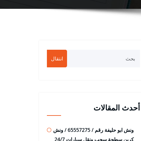
انتقال
أحدث المقالات
ونش ابو حليفة رقم / 65557275 / ونش
كرين سطحة سحب ونقل سيارات 24/7