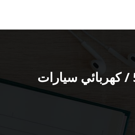
متخصص كهرباء سيارات غرناطة / 51232939‬ / كهربائي سيارات