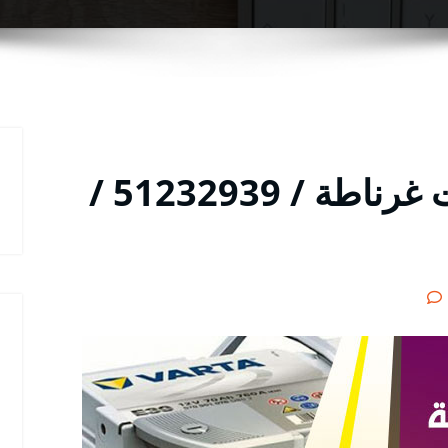
متخصص كهرباء سيارات غرناطة / 51232939‬ /