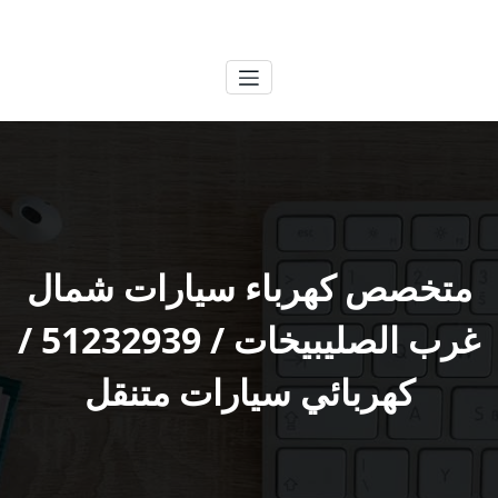
لتجاوز
الكويتية
خدمات وظائف بالكويت
لى
لمحتوى
متخصص كهرباء سيارات شمال
غرب الصليبيخات / 51232939‬ /
كهربائي سيارات متنقل