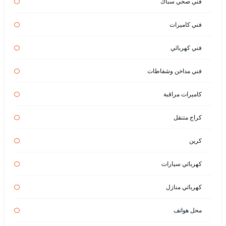
فني صحي سباك
فني كاميرات
فني كهربائي
فني مداخن وشفاطات
كاميرات مراقبة
كراج متنقل
كرين
كهربائي سيارات
كهربائي منازل
محل هواتف