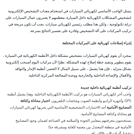
يتمثل الواجب الأساسي لكهربائي السيارات في استخدام معدات التشخيص الإلكترونية
لتشخيص المشكلات الكهربائية داخل السيارة. معظمهم لا يعتبرون عمال السيارات على
دراية تكنولوجية ، ولكن هذا مطلب رئيسي لكهربائي سيارات. يجب أن تكون مريحة في
تركيب المركبات على آلة التشخيص وقادرة على تفسير النتائج بسرعة.
إجراء إصلاحات كهربائية على المركبات المختلفة
بمجرد أن يقوم كهربائي السيارات بتشخيص مشكلة داخل الأنظمة الكهربائية في السيارة ،
يقوم بتطوير وتنفيذ خطة إصلاح لهذه المشكلة. نظرًا لأن مركبات اليوم أصبحت إلكترونية
بشكل متزايد ، فإن هذا يشمل ، على سبيل المثال لا الحصر: أنظمة الإنذار والنوافذ
والأقفال والإضاءة الداخلية والخارجية ووحدة المعالجة المركزية الداخلية.
تركيب أنظمة كهربائية داخلية جديدة
واجب آخر لكهربائي السيارات هو تركيب الأنظمة الكهربائية الداخلية. وهذا يشمل أنظمة
GPS وأجهزة الراديو وأنظمة الصوت وشاشات التلفزيون.
اختبار محاذاة وكثافة
المصابيح الأمامية
أحد الاختبارات التشخيصية الأساسية التي يجريها كهربائي السيارات
هو محاذاة وكثافة المصابيح الأمامية.
يستخدمون معرفتهم بمعايير الجودة والسلامة في الصناعة لضمان وجود المصابيح
الأمامية في منطقة المعتدل بين معتمة للغاية ومشرقة جدًا.
تشغيل أدوات اليد والكهرباء