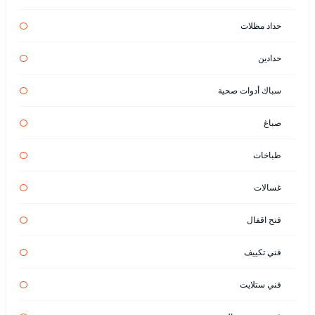
حداد مظلات
حدادين
سباك أدوات صحية
صباغ
طباخات
غسالات
فتح اقفال
فني تكييف
فني ستلايت