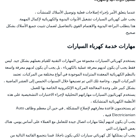
عندما يتعلق الأمر بإجراء إصلاحات فعلية وتوصيل الأسلاك للمنشآت ،
يجب على كهربائي السيارات تشغيل الأدوات اليدوية والكهربائية لإكمال المهمة.
هذا يتطلب البراعة اليدوية والاهتمام القوي بالتفاصيل لضمان تثبيت جميع الأسلاك بشكل
صحيح.
مهارات خدمة كهرباء السيارات
يستخدم كهربائي السيارات مجموعة من المهارات التقنية للقيام بعملهم بشكل جيد. ليس
فقط يجب أن يكون لديهم معرفة عملية بالكهرباء ، بل يجب أن يكون لديهم معرفة واسعة
بالنظم الكهربائية المعقدة المتزايدة الموجودة في أنواع مختلفة من المركبات. تعتمد
المركبات اليوم ، وخاصة تلك التي تم تصنيعها خلال السنوات الخمس إلى العشر الماضية ،
بشكل كبير على وحدة المعالجة المركزية الإلكترونية الخاصة بها للعمل.
يستخدم كهربائيون السيارات مهاراتهم التحليلية لإجراء الاختبارات التشخيصية على هذه
الأنظمة الكهربائية المتشابكة ،
ثم يستخدمون قاعدة معارفهم لإصلاح المشكلة , في حين أن معظم وظائف Auto
Electricianian فنية ،
يجب أن يكون لديهم أيضًا مهارات اتصال جيدة للتعامل مع العملاء على أساس يومي. هناك
بعض المهارات التي
يجب أن يمتلكها كل كهربائي سيارات لكي يكون ناجحًا. قمنا بتجميع القائمة التالية من