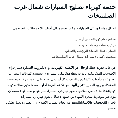
خدمة كهرباء تصليح السيارات شمال غرب
الصليبيخات
اعمال مهام
كهربائي السيارات
يمكن تقسيمها الى أساسا ثلاثة مجالات رئيسية هي:
تصليح قطع كهربائية تلف أو خلل،
تركيب أنظمة ومعدات جديدة،
القيام بأعمال الصيانة الروتينية والتصليح.
متخصص كهرباء سيارات شمال غرب الصليبيخات.
في حالة حدوث
عطل أو خلل
في
الأنظمة الكهربائية أو الإلكترونية للسيارة
(يتم إجراء
الإصلاحات الميكانيكية عادة بواسطة
ميكانيكي السيارة
) ، يستخدم كهربائيو السيارات
مجموعة من أدوات
التشخيص
(اليوم بشكل أساسي تعتمد على الكمبيوتر) لتحديد سبب
المشكلة وتزويد العميل
بتقدير للوقت والتكلفة اللازمة لحلها
. عندما تكون هناك مكونات
كهربائية تالفة لا يمكن إصلاحها ، يقوم كهربائي السيارات بإزالتها واستبدالها (
طلب أي
مواد
غير متوفرة). بمجرد الانتهاء من جميع الأعمال ، يقوم كهربائي السيارات
بإجراء
الفحوصات والاختبارات
للتحقق من نجاح عمليات الإصلاح وأن السيارة تعمل بشكل
صحيح.