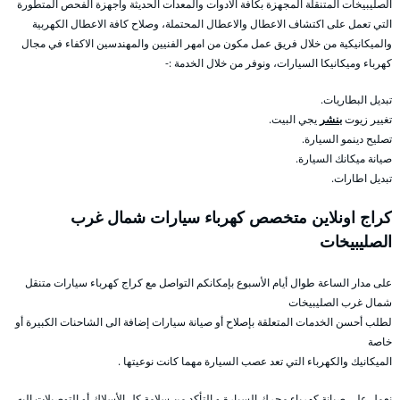
الصليبيخات المتنقلة المجهزة بكافة الادوات والمعدات الحديثة واجهزة الفحص المتطورة
التي تعمل على اكتشاف الاعطال والاعطال المحتملة، وصلاح كافة الاعطال الكهربية
والميكانيكية من خلال فريق عمل مكون من امهر الفنيين والمهندسين الاكفاء في مجال
كهرباء وميكانيكا السيارات، ونوفر من خلال الخدمة :-
تبديل البطاريات.
تغيير زيوت
بنشر
يجي البيت.
تصليح دينمو السيارة.
صيانة ميكانك السيارة.
تبديل اطارات.
كراج اونلاين متخصص كهرباء سيارات شمال غرب
الصليبيخات
على مدار الساعة طوال أيام الأسبوع بإمكانكم التواصل مع كراج كهرباء سيارات متنقل
شمال غرب الصليبيخات
لطلب أحسن الخدمات المتعلقة بإصلاح أو صيانة سيارات إضافة الى الشاحنات الكبيرة أو
خاصة
الميكانيك والكهرباء التي تعد عصب السيارة مهما كانت نوعيتها .
نعمل على صيانة كهرباء محرك السيارة و التأكد من سلامة كل الأسلاك أو التوصيلات إليه ،