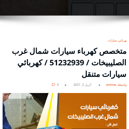
كهربائي سيارات
متخصص كهرباء سيارات شمال غرب
الصليبيخات / 51232939‬ / كهربائي
سيارات متنقل
بواسطة ammar
أبريل 3, 2021
0