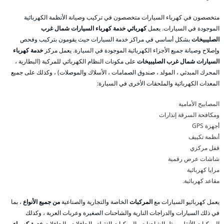
متخصصون في كهرباء السيارات متخصصون في تركيب وصيانة الأنظمة الكهربائية
الموجودة في السيارات. يعمل
كهربائي خدمة كهرباء السيارات شمال غرب
الصليبيخات
بشكل أساسي في مراكز خدمة السيارات حيث يقومون بتركيب وفحص
وإصلاح وصيانة جميع الأجزاء الكهربائية الموجودة في السيارة. يعمل مركز
خدمة كهرباء
السيارات شمال غرب الصليبيخات
على مكونات النظام الكهربائي للمركبة (البطارية ،
المحرك المبدئي ، المولد ، صندوق الصمامات ، الأسلاك والموصلات) ، وكذلك على جميع
المعدات الكهربائية والملحقات الأخرى في السيارة:
المصابيح الأمامية
ومكافحة السرقة إنذارات
أجهزة GPS
أنظمة تكييف
قفل مركزي
شاشات عرض رقمية
مرايا كهربائية
مقاعد كهربائية.
يعمل كهربائيو السيارات مع
المركبات
الخاصة والتجارية والصناعية
من جميع الأنواع
، بما
في ذلك السيارات والدراجات النارية والشاحنات الصغيرة وعربات العربة ، وكذلك
المركبات الأثقل ، مثل الشاحنات والمركبات الثقيلة والحافلات والحافلات.
خدمة كهرباء