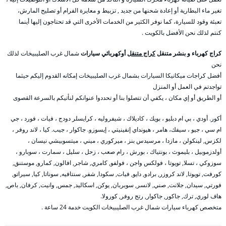
تغير ماء البطارية أو إعادة شحنها من جديد , تزبيط و معايرة الفرام أو تصليح المارش،
تعبئة وقود للسيارة، كما نوفر الكثير من الخدمات الأخرى التي قد تحتاجون إليها أينما
كنتم لذلك نحن الأفضل بالكويت .
كراج كهرباء و بنشر متنقل
كراج متنقل
أوكهربائي سيارات
شمال غرب الصليبيخات لذلك
نحن
أفضل كراجات ميكانيكا السيارات بشمال غرب الصليبيخات إمكانه القدوم إليكم حيثما
تواجدتم في العمل أو المنزل
أو الطريق أو إي مكان ، يكفي أن تتصلوا بنا أو تحددوا عنوانكم لنأتيكم بالسرعة القصوى
أكور. أودي ، بي ام دبليو ، بويك ، كاديلاك ، شيفروليه ، كرايسلر دودج ، فيات ، فورد ، جي
ام سي ، جيو ، سيفك، هامر ، هيونداي إنفينيتي ، إيسوزو. جاكوار ، جيب. كيا ، لاند روفر ،
لكزس, لينكولن ، مازدا ، مرسيدس بنز ، ميركوري ، ميني ، ميتسوبيشي نيسان ،
أولدزموبيل ، بليموث ، بونتياك ، بورش ، رام صعب ، زحل ، سليل ، سمارت ، سوبارو ،
سوزوكي ، تسلا, تويوتا ، فولكس واجن ، فولفو, كامري, شاجر, افالون, كمارو, موستنق,
كورفت, تويوتا, لاند كروزر, برادو, دايو, فيات, سكودا, شفر, سنتافيه, سوناتا, كيا, سيراتو,
فورتي, سيدان, جلانت, صني, لانسر, سوبربان, يوكن, اسكاليد, جمس, وانيت, كرفان, باص,
هاف لوري, ترك, جاكور, جاكوار, رتج روفر, كورولا.
متخصص كهرباء سيارات شمال غرب الصليبيخات الكويت خدمة 24 ساعة .