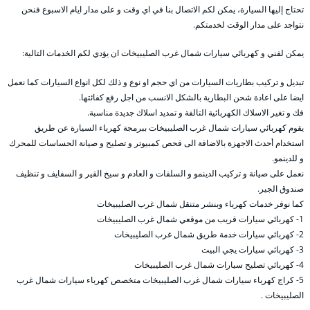
تحتاج إليها السيارة، يمكن لكم الاتصال بنا في اي وقت و على مدار ايام الاسبوع فنحن
نتواجد على مدار الوقت لخدمتكم.
يمكن لفني و كهربائي سيارات شمال غرب الصليبيخات ان يؤدي لكم الخدمات التالية:
تبديل و تركيب بطاريات السيارات من اي حجم او نوع و ذلك لكل انواع السيارات كما نعمل
ايضا على اعادة شحن البطارية بالشكل الانسب من اجل رفع كفائتها.
فك و تغير الاسلاك الكهربائية التالفة و تمديد اسلاك جديدة مناسبة.
يقوم كهربائي سيارات شمال غرب الصليبيخات ببرمجة كهرباء السيارة عن طريق
استخدام أحدث الاجهزة بالاضافة الى فحص كمبيوتر و تصليح و صيانة الحساسات للمحرك
و للدينمو.
نعمل على صيانة و تركيب الدينمو و السلفات و العادم و سيخ القير و السفايف و تنظيف
صندوق الجير.
كما نوفر خدمات كهرباء وبنشر متنقل شمال غرب الصليبيخات
1- كهربائي سيارات قريب من موقعي شمال غرب الصليبيخات
2- كهربائي سيارات خدمة طريق شمال غرب الصليبيخات
3- كهربائي سيارات يجي البيت
4- كهربائي تصليح سيارات شمال غرب الصليبيخات
5- كراج كهرباء سيارات شمال غرب الصليبيخات متخصص كهرباء سيارات شمال غرب
الصليبيخات .