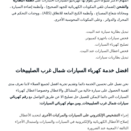
المهام الأكثر شيوعًا التي يقوم بها كهربائيو السيارات اختبارات على
أنظمة البطارية
والشحن
(لضمان تلقي المكونات الكهربائية للجهد الصحيح) ، وأنظمة إضاءة السيارة ،
ومحاذاة شعاع المصباح ، وأنظمة الكبح المانعة للانغلاق (ABS) ، ووحدات التحكم في
المحرك والدوائر ، وعلى المكونات المحوسبة الأخرى.
تبديل بطارية سيارة عند البيت.
فحص سيارات باجهزة كمبيوتر.
تصليح كهرباء السيارات.
فحص اعطال السيارات عند البيت.
تبديل بطاريات سيارات.
افضل خدمة كهرباء السيارات شمال غرب الصليبيخات
نحن نعمل على تحسين الخدمة دائما وتقديم تجربة افضل لجميع العملاء لاننا نعرف مدى
اهمية الحصول على سيارة خالية من المشاكل والاعطال وخصوصا اعطال كهرباء
السيارات التي دائما لايمكن للعميل حل تصليخ الا عن طريق التواصل مع
رقم كهربائي
سيارات شمال غرب الصليبيخات, ومن مهام كهربائي السيارات:
إجراء
التشخيص الإلكتروني على السيارات والمركبات الأخرى
لتحديد الأعطال
إصلاح الأعطال الكهربائية والإلكترونية في السيارات والسيارات واستبدال الأجزاء
التالفة / المعيبة عند الضرورة