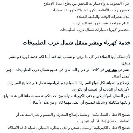
إجراء الفحوصات والاختبارات للتحقق من نجاح أعمال الإصلاح
تجميع وتركيب الأنظمة الكهربائية والإلكترونية للسيارات
إعداد تقديرات الوقت والتكلفة للعملاء
القيام بمراجعة وصيانة روتينية للسيارات
متخصص كهرباء سيارات شمال غرب الصليبيخات.
خدمة كهرباء وبنشر متنقل شمال غرب الصليبيخات
لأن ثقتكم أيها العملاء هي كل ما نرجوه و نسعى إليه فقد أمنا لكم خدمة كهرباء و بنشر
متنقل
بنشرجي
بنجرجي
في كافة النواحي و المناطق في عموم شمال غرب الصليبيخات، نؤمن
أفضل أعمال
الإصلاح و الصيانة لكل أنواع السيارات السياحية و الرياضية، نعمل على تصليح السيارات
الأمريكية أو اليابانية أو الصينية أو الكورية،
أمهر العمال الميكانيكين و فني الكهرباء متواجدون لخدمتكم. تقسم خدماتنا الى عدة أنواع
و لكنها متكاملة و شاملة لتصليح أي عطل مهما كان و من هذه الأعمال :
تصليح الأعطال الميكانيكية : و تشمل إصلاح المحرك و الدينمو و تغير السفايف أو
السلفات و تبديل إطارات أو التوايرات.
تصليح الأعطال الكهربائية : و تشمل شحن و تبديل بطارية السيارة، صيانة كافة الأسلاك