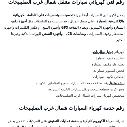
رقم فني كهربائي سيارات متنقل شمال غرب الصليبيخات
يمكن لكهربائيي السيارات أيضًا إجراء
تحسينات وتحسينات على الأنظمة الكهربائية
والإلكترونية للسيارة
. على سبيل المثال ، قد تتناسب مع الملحقات مثل
أجهزة راديو
السيارة وأجهزة
الاستريو ،
ونظام الملاحة GPS
وأجهزة
التتبع
، وعكس الكاميرات وأجهزة
استشعار وقوف السيارات ،
وشاشات LCD
،
وأجهزة الشحن
للهواتف الذكية وغيرها
الكثير.
كهربائي
تبديل بطاريات
.
تصليح مكيف السيارة.
نعبئة عاو مكيف السيارة.
فحص كمبيوتر سيارات.
إخصائي تكييف سيارات
بنشر متنقل
24 ساعة خدمة انقاذ سيارات جميع المناطق بالكويت.
ونش كرين سطحة سحب ونقل سيارات الخدمة السريعة.
متخصص كهرباء سيارات شمال غرب الصليبيخات.
رقم خدمة كهرباء السيارات شمال غرب الصليبيخات
إجراء
الصيانة الكهروميكانيكية
و
سلامة عمليات التفتيش
على المركبات. تتضمن بعض