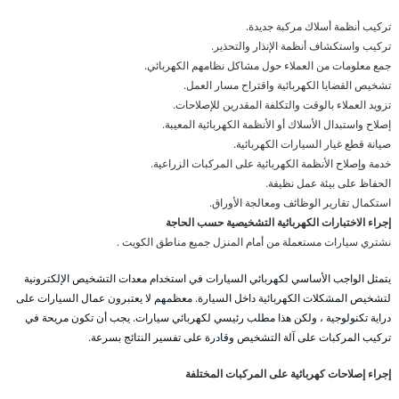
تركيب أنظمة أسلاك مركبة جديدة.
تركيب واستكشاف أنظمة الإنذار والتحذير.
جمع معلومات من العملاء حول مشاكل نظامهم الكهربائي.
تشخيص القضايا الكهربائية واقتراح مسار العمل.
تزويد العملاء بالوقت والتكلفة المقدرين للإصلاحات.
إصلاح واستبدال الأسلاك أو الأنظمة الكهربائية المعيبة.
صيانة قطع غيار السيارات الكهربائية.
خدمة وإصلاح الأنظمة الكهربائية على المركبات الزراعية.
الحفاظ على بيئة عمل نظيفة.
استكمال تقارير الوظائف ومعالجة الأوراق.
إجراء الاختبارات الكهربائية التشخيصية حسب الحاجة
نشتري سيارات مستعملة من أمام المنزل جميع مناطق الكويت .
يتمثل الواجب الأساسي لكهربائي السيارات في استخدام معدات التشخيص الإلكترونية
لتشخيص المشكلات الكهربائية داخل السيارة. معظمهم لا يعتبرون عمال السيارات على
دراية تكنولوجية ، ولكن هذا مطلب رئيسي لكهربائي سيارات. يجب أن تكون مريحة في
تركيب المركبات على آلة التشخيص وقادرة على تفسير النتائج بسرعة.
إجراء إصلاحات كهربائية على المركبات المختلفة