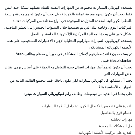
يستخدم كهربائي السيارات مجموعة من المهارات التقنية للقيام بعملهم بشكل جيد. ليس
فقط يجب أن يكون لديهم معرفة عملية بالكهرباء ، بل يجب أن يكون لديهم معرفة واسعة
بالنظم الكهربائية المعقدة المتزايدة الموجودة في أنواع مختلفة من المركبات. تعتمد
المركبات اليوم ، وخاصة تلك التي تم تصنيعها خلال السنوات الخمس إلى العشر الماضية ،
بشكل كبير على وحدة المعالجة المركزية الإلكترونية الخاصة بها للعمل.
يستخدم كهربائيون السيارات مهاراتهم التحليلية لإجراء الاختبارات التشخيصية على هذه
الأنظمة الكهربائية المتشابكة ،
ثم يستخدمون قاعدة معارفهم لإصلاح المشكلة , في حين أن معظم وظائف Auto
Electricianian فنية ،
يجب أن يكون لديهم أيضًا مهارات اتصال جيدة للتعامل مع العملاء على أساس يومي. هناك
بعض المهارات التي
يجب أن يمتلكها كل كهربائي سيارات لكي يكون ناجحًا. قمنا بتجميع القائمة التالية من
المهارات الأساسية بناءً
على بحثنا في العديد من توصيفات وظائف
رقم فنيكهربائي السيارات بنيدر:
القدرة على تشخيص الأعطال الكهربائية داخل أنظمة السيارات
اهتمام قوي بالتفاصيل
مهارات تحليلية
حل المشكلات المعقدة
القدرة على تركيب الأنظمة الكهربائية