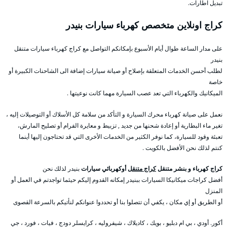
تبديل اطارات.
كراج اونلاين متخصص كهرباء سيارات بنيدر
على مدار الساعة طوال أيام الأسبوع بإمكانكم التواصل مع كراج كهرباء سيارات متنقل
بنيدر
لطلب أحسن الخدمات المتعلقة بإصلاح أو صيانة سيارات إضافة الى الشاحنات الكبيرة أو
خاصة
الميكانيك والكهرباء التي تعد عصب السيارة مهما كانت نوعيتها .
نعمل على صيانة كهرباء محرك السيارة و التأكد من سلامة كل الأسلاك أو التوصيلات إليه ،
تغير ماء البطارية أو إعادة شحنها من جديد , تزبيط و معايرة الفرام أو تصليح المارش،
تعبئة وقود للسيارة، كما نوفر الكثير من الخدمات الأخرى التي قد تحتاجون إليها أينما
كنتم لذلك نحن الأفضل بالكويت .
كراج كهرباء و بنشر متنقل
كراج متنقل
أوكهربائي سيارات
بنيدر لذلك نحن
أفضل كراجات ميكانيكا السيارات ببنيدر إمكانه القدوم إليكم حيثما تواجدتم في العمل أو
المنزل
أو الطريق أو إي مكان ، يكفي أن تتصلوا بنا أو تحددوا عنوانكم لنأتيكم بالسرعة القصوى
أكور. أودي ، بي ام دبليو ، بويك ، كاديلاك ، شيفروليه ، كرايسلر دودج ، فيات ، فورد ، جي