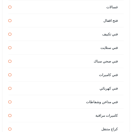
غسالات
فتح اقفال
فني تكييف
فني ستلايت
فني صحي سباك
فني كاميرات
فني كهربائي
فني مداخن وشفاطات
كاميرات مراقبة
كراج متنقل