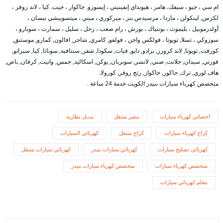
ام سي ، جيو ، سيفك، هامر ، هيونداي إنفينيتي ، إيسوزو. جاكوار ، جيب. كيا ، لاند روفر ،
لكزس, لينكولن ، مازدا ، مرسيدس بنز ، ميركوري ، ميني ، ميتسوبيشي نيسان ،
أولدزموبيل ، بليموث ، بونتياك ، بورش ، رام صعب ، زحل ، سليل ، سمارت ، سوبارو ،
سوزوكي ، تسلا, تويوتا ، فولكس واجن ، فولفو, كامري, شاجر, افالون, كمارو, موستنق,
كورفت, تويوتا, لاند كروزر, برادو, دايو, فيات, سكودا, شفر, سنتافيه, سوناتا, كيا, سيراتو,
فورتي, سيدان, جلانت, صني, لانسر, سوبربان, يوكن, اسكاليد, جمس, وانيت, كرفان, باص,
هاف لوري, ترك, جاكور, جاكوار, رتج روفر, كورولا.
متخصص كهرباء سيارات بنيدر الكويت خدمة 24 ساعة .
اخصائي كهرباء سيارات
بنشر متنقل
تبديل بطارية
كراج كهرباء سيارات
كراج متنقل
كهربائي السيارات
كهربائي تصليح سيارات
كهربائي سيارات بنيدر
كهربائي سيارات متنقل
متخصص كهرباء سيارات
متخصص كهرباء سيارات بنيدر
معلم كهربائي سيارات