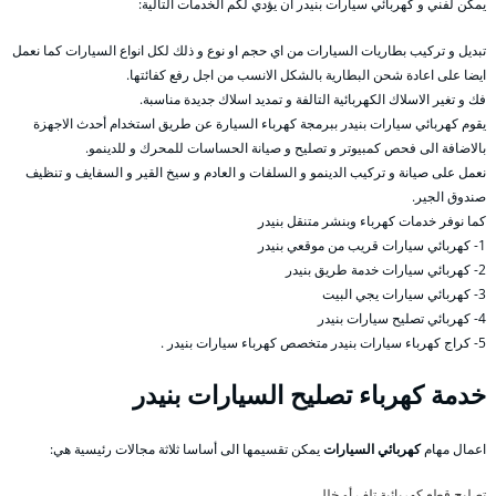
يمكن لفني و كهربائي سيارات بنيدر ان يؤدي لكم الخدمات التالية:
تبديل و تركيب بطاريات السيارات من اي حجم او نوع و ذلك لكل انواع السيارات كما نعمل
ايضا على اعادة شحن البطارية بالشكل الانسب من اجل رفع كفائتها.
فك و تغير الاسلاك الكهربائية التالفة و تمديد اسلاك جديدة مناسبة.
يقوم كهربائي سيارات بنيدر ببرمجة كهرباء السيارة عن طريق استخدام أحدث الاجهزة
بالاضافة الى فحص كمبيوتر و تصليح و صيانة الحساسات للمحرك و للدينمو.
نعمل على صيانة و تركيب الدينمو و السلفات و العادم و سيخ القير و السفايف و تنظيف
صندوق الجير.
كما نوفر خدمات كهرباء وبنشر متنقل بنيدر
1- كهربائي سيارات قريب من موقعي بنيدر
2- كهربائي سيارات خدمة طريق بنيدر
3- كهربائي سيارات يجي البيت
4- كهربائي تصليح سيارات بنيدر
5- كراج كهرباء سيارات بنيدر متخصص كهرباء سيارات بنيدر .
خدمة كهرباء تصليح السيارات بنيدر
اعمال مهام
كهربائي السيارات
يمكن تقسيمها الى أساسا ثلاثة مجالات رئيسية هي:
تصليح قطع كهربائية تلف أو خلل،