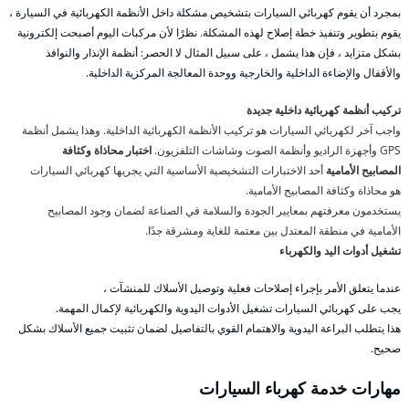
بمجرد أن يقوم كهربائي السيارات بتشخيص مشكلة داخل الأنظمة الكهربائية في السيارة ،
يقوم بتطوير وتنفيذ خطة إصلاح لهذه المشكلة. نظرًا لأن مركبات اليوم أصبحت إلكترونية
بشكل متزايد ، فإن هذا يشمل ، على سبيل المثال لا الحصر: أنظمة الإنذار والنوافذ
والأقفال والإضاءة الداخلية والخارجية ووحدة المعالجة المركزية الداخلية.
تركيب أنظمة كهربائية داخلية جديدة
واجب آخر لكهربائي السيارات هو تركيب الأنظمة الكهربائية الداخلية. وهذا يشمل أنظمة
GPS وأجهزة الراديو وأنظمة الصوت وشاشات التلفزيون.
اختبار محاذاة وكثافة
المصابيح الأمامية
أحد الاختبارات التشخيصية الأساسية التي يجريها كهربائي السيارات
هو محاذاة وكثافة المصابيح الأمامية.
يستخدمون معرفتهم بمعايير الجودة والسلامة في الصناعة لضمان وجود المصابيح
الأمامية في منطقة المعتدل بين معتمة للغاية ومشرقة جدًا.
تشغيل أدوات اليد والكهرباء
عندما يتعلق الأمر بإجراء إصلاحات فعلية وتوصيل الأسلاك للمنشآت ،
يجب على كهربائي السيارات تشغيل الأدوات اليدوية والكهربائية لإكمال المهمة.
هذا يتطلب البراعة اليدوية والاهتمام القوي بالتفاصيل لضمان تثبيت جميع الأسلاك بشكل
صحيح.
مهارات خدمة كهرباء السيارات