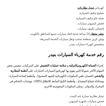
كهربائي
تبديل بطاريات
.
تصليح مكيف السيارة.
نعبئة عاو مكيف السيارة.
فحص كمبيوتر سيارات.
إخصائي تكييف سيارات
بنشر متنقل
24 ساعة خدمة انقاذ سيارات جميع المناطق بالكويت.
ونش كرين سطحة سحب ونقل سيارات الخدمة السريعة.
متخصص كهرباء سيارات بنيدر.
رقم خدمة كهرباء السيارات بنيدر
إجراء
الصيانة الكهروميكانيكية
و
سلامة عمليات التفتيش
على المركبات. تتضمن بعض
المهام الأكثر شيوعًا التي يقوم بها كهربائيو السيارات اختبارات على
أنظمة البطارية
والشحن
(لضمان تلقي المكونات الكهربائية للجهد الصحيح) ، وأنظمة إضاءة السيارة ،
ومحاذاة شعاع المصباح ، وأنظمة الكبح المانعة للانغلاق (ABS) ، ووحدات التحكم في
المحرك والدوائر ، وعلى المكونات المحوسبة الأخرى.
تبديل بطارية سيارة عند البيت.
فحص سيارات باجهزة كمبيوتر.