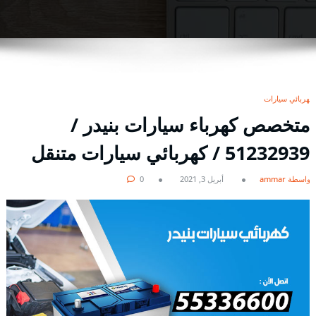
كهربائي سيارات
متخصص كهرباء سيارات بنيدر /
51232939‬ / كهربائي سيارات متنقل
بواسطة ammar
أبريل 3, 2021
0