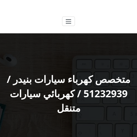
لتجاوز
الكويتية
خدمات وظائف بالكويت
لى
لمحتوى
متخصص كهرباء سيارات بنيدر /
51232939‬ / كهربائي سيارات
متنقل