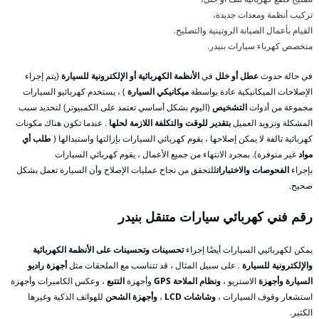
تركيب أنظمة ومعدات جديدة،
القيام بأعمال الصيانة الروتينية والتصليح.
متخصص كهرباء سيارات بنيدر.
في حالة حدوث
عطل أو خلل
في
الأنظمة الكهربائية أو الإلكترونية للسيارة
(يتم إجراء
الإصلاحات الميكانيكية عادة بواسطة
ميكانيكي السيارة
) ، يستخدم كهربائيو السيارات
مجموعة من أدوات
التشخيص
(اليوم بشكل أساسي تعتمد على الكمبيوتر) لتحديد سبب
المشكلة وتزويد العميل
بتقدير للوقت والتكلفة اللازمة لحلها
. عندما تكون هناك مكونات
كهربائية تالفة لا يمكن إصلاحها ، يقوم كهربائي السيارات بإزالتها واستبدالها (
طلب أي
مواد
غير متوفرة). بمجرد الانتهاء من جميع الأعمال ، يقوم كهربائي السيارات
بإجراء
الفحوصات والاختبارات
للتحقق من نجاح عمليات الإصلاح وأن السيارة تعمل بشكل
صحيح.
رقم فني كهربائي سيارات متنقل بنيدر
يمكن لكهربائيي السيارات أيضًا إجراء
تحسينات وتحسينات على الأنظمة الكهربائية
والإلكترونية للسيارة
. على سبيل المثال ، قد تتناسب مع الملحقات مثل
أجهزة راديو
السيارة وأجهزة
الاستريو ،
ونظام الملاحة GPS
وأجهزة
التتبع
، وعكس الكاميرات وأجهزة
استشعار وقوف السيارات ،
وشاشات LCD
،
وأجهزة الشحن
للهواتف الذكية وغيرها
الكثير.