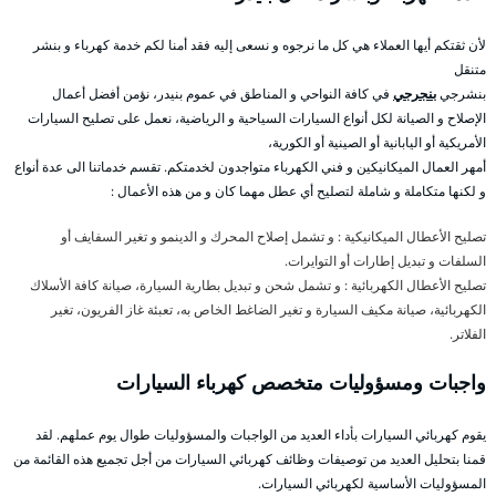
لأن ثقتكم أيها العملاء هي كل ما نرجوه و نسعى إليه فقد أمنا لكم خدمة كهرباء و بنشر
متنقل
بنشرجي
بنجرجي
في كافة النواحي و المناطق في عموم بنيدر، نؤمن أفضل أعمال
الإصلاح و الصيانة لكل أنواع السيارات السياحية و الرياضية، نعمل على تصليح السيارات
الأمريكية أو اليابانية أو الصينية أو الكورية،
أمهر العمال الميكانيكين و فني الكهرباء متواجدون لخدمتكم. تقسم خدماتنا الى عدة أنواع
و لكنها متكاملة و شاملة لتصليح أي عطل مهما كان و من هذه الأعمال :
تصليح الأعطال الميكانيكية : و تشمل إصلاح المحرك و الدينمو و تغير السفايف أو
السلفات و تبديل إطارات أو التوايرات.
تصليح الأعطال الكهربائية : و تشمل شحن و تبديل بطارية السيارة، صيانة كافة الأسلاك
الكهربائية، صيانة مكيف السيارة و تغير الضاغط الخاص به، تعبئة غاز الفريون، تغير
الفلاتر.
واجبات ومسؤوليات متخصص كهرباء السيارات
يقوم كهربائي السيارات بأداء العديد من الواجبات والمسؤوليات طوال يوم عملهم. لقد
قمنا بتحليل العديد من توصيفات وظائف كهربائي السيارات من أجل تجميع هذه القائمة من
المسؤوليات الأساسية لكهربائي السيارات.