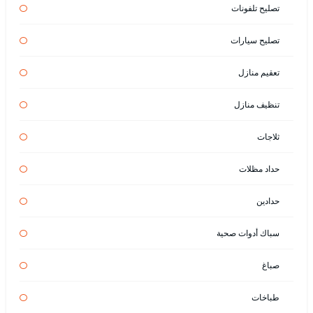
تصليح تلفونات
تصليح سيارات
تعقيم منازل
تنظيف منازل
ثلاجات
حداد مظلات
حدادين
سباك أدوات صحية
صباغ
طباخات