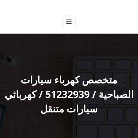
لتجاوز
الكويتية
خدمات وظائف بالكويت
لى
لمحتوى
متخصص كهرباء سيارات
الصباحية / 51232939‬ / كهربائي
سيارات متنقل