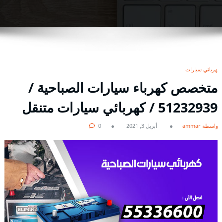
كهربائي سيارات
متخصص كهرباء سيارات الصباحية /
51232939‬ / كهربائي سيارات متنقل
بواسطة ammar
أبريل 3, 2021
0