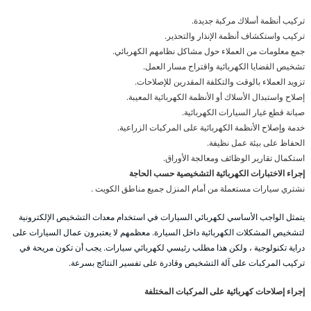
تركيب أنظمة أسلاك مركبة جديدة.
تركيب واستكشاف أنظمة الإنذار والتحذير.
جمع معلومات من العملاء حول مشاكل نظامهم الكهربائي.
تشخيص القضايا الكهربائية واقتراح مسار العمل.
تزويد العملاء بالوقت والتكلفة المقدرين للإصلاحات.
إصلاح واستبدال الأسلاك أو الأنظمة الكهربائية المعيبة.
صيانة قطع غيار السيارات الكهربائية.
خدمة وإصلاح الأنظمة الكهربائية على المركبات الزراعية.
الحفاظ على بيئة عمل نظيفة.
استكمال تقارير الوظائف ومعالجة الأوراق.
إجراء الاختبارات الكهربائية التشخيصية حسب الحاجة
نشتري سيارات مستعملة من أمام المنزل جميع مناطق الكويت .
يتمثل الواجب الأساسي لكهربائي السيارات في استخدام معدات التشخيص الإلكترونية
لتشخيص المشكلات الكهربائية داخل السيارة. معظمهم لا يعتبرون عمال السيارات على
دراية تكنولوجية ، ولكن هذا مطلب رئيسي لكهربائي سيارات. يجب أن تكون مريحة في
تركيب المركبات على آلة التشخيص وقادرة على تفسير النتائج بسرعة.
إجراء إصلاحات كهربائية على المركبات المختلفة