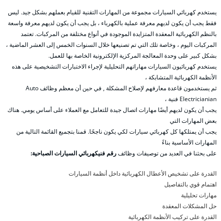
يستخدم كهربائي السيارات مجموعة من المهارات التقنية للقيام بعملهم بشكل جيد. ليس
فقط يجب أن يكون لديهم معرفة عملية بالكهرباء ، بل يجب أن يكون لديهم معرفة واسعة
بالنظم الكهربائية المعقدة المتزايدة الموجودة في أنواع مختلفة من المركبات. تعتمد
المركبات اليوم ، وخاصة تلك التي تم تصنيعها خلال السنوات الخمس إلى العشر الماضية ،
بشكل كبير على وحدة المعالجة المركزية الإلكترونية الخاصة بها للعمل.
يستخدم كهربائيون السيارات مهاراتهم التحليلية لإجراء الاختبارات التشخيصية على هذه
الأنظمة الكهربائية المتشابكة ،
ثم يستخدمون قاعدة معارفهم لإصلاح المشكلة , في حين أن معظم وظائف Auto
Electricianian فنية ،
يجب أن يكون لديهم أيضًا مهارات اتصال جيدة للتعامل مع العملاء على أساس يومي. هناك
بعض المهارات التي
يجب أن يمتلكها كل كهربائي سيارات لكي يكون ناجحًا. قمنا بتجميع القائمة التالية من
المهارات الأساسية بناءً
على بحثنا في العديد من توصيفات وظائف
رقم فنيكهربائي السيارات الصباحية:
القدرة على تشخيص الأعطال الكهربائية داخل أنظمة السيارات
اهتمام قوي بالتفاصيل
مهارات تحليلية
حل المشكلات المعقدة
القدرة على تركيب الأنظمة الكهربائية