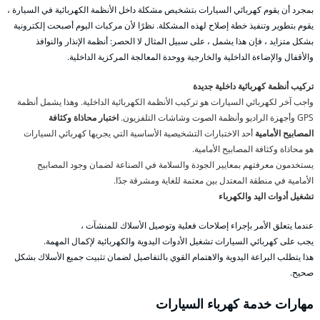
بمجرد أن يقوم كهربائي السيارات بتشخيص مشكلة داخل الأنظمة الكهربائية في السيارة ،
يقوم بتطوير وتنفيذ خطة إصلاح لهذه المشكلة. نظرًا لأن مركبات اليوم أصبحت إلكترونية
بشكل متزايد ، فإن هذا يشمل ، على سبيل المثال لا الحصر: أنظمة الإنذار والنوافذ
والأقفال والإضاءة الداخلية والخارجية ووحدة المعالجة المركزية الداخلية.
تركيب أنظمة كهربائية داخلية جديدة
واجب آخر لكهربائي السيارات هو تركيب الأنظمة الكهربائية الداخلية. وهذا يشمل أنظمة
GPS وأجهزة الراديو وأنظمة الصوت وشاشات التلفزيون.
اختبار محاذاة وكثافة
المصابيح الأمامية
أحد الاختبارات التشخيصية الأساسية التي يجريها كهربائي السيارات
هو محاذاة وكثافة المصابيح الأمامية.
يستخدمون معرفتهم بمعايير الجودة والسلامة في الصناعة لضمان وجود المصابيح
الأمامية في منطقة المعتدل بين معتمة للغاية ومشرقة جدًا.
تشغيل أدوات اليد والكهرباء
عندما يتعلق الأمر بإجراء إصلاحات فعلية وتوصيل الأسلاك للمنشآت ،
يجب على كهربائي السيارات تشغيل الأدوات اليدوية والكهربائية لإكمال المهمة.
هذا يتطلب البراعة اليدوية والاهتمام القوي بالتفاصيل لضمان تثبيت جميع الأسلاك بشكل
صحيح.
مهارات خدمة كهرباء السيارات