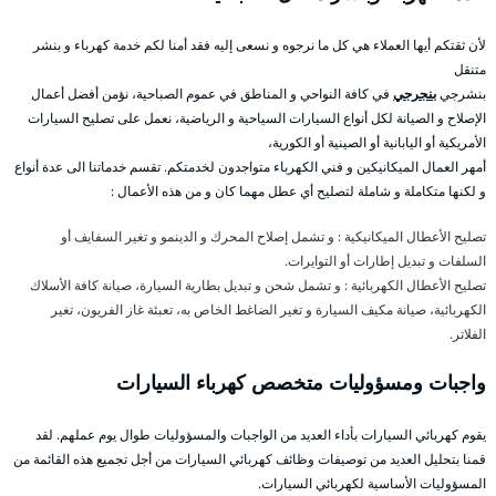
لأن ثقتكم أيها العملاء هي كل ما نرجوه و نسعى إليه فقد أمنا لكم خدمة كهرباء و بنشر
متنقل
بنشرجي
بنجرجي
في كافة النواحي و المناطق في عموم الصباحية، نؤمن أفضل أعمال
الإصلاح و الصيانة لكل أنواع السيارات السياحية و الرياضية، نعمل على تصليح السيارات
الأمريكية أو اليابانية أو الصينية أو الكورية،
أمهر العمال الميكانيكين و فني الكهرباء متواجدون لخدمتكم. تقسم خدماتنا الى عدة أنواع
و لكنها متكاملة و شاملة لتصليح أي عطل مهما كان و من هذه الأعمال :
تصليح الأعطال الميكانيكية : و تشمل إصلاح المحرك و الدينمو و تغير السفايف أو
السلفات و تبديل إطارات أو التوايرات.
تصليح الأعطال الكهربائية : و تشمل شحن و تبديل بطارية السيارة، صيانة كافة الأسلاك
الكهربائية، صيانة مكيف السيارة و تغير الضاغط الخاص به، تعبئة غاز الفريون، تغير
الفلاتر.
واجبات ومسؤوليات متخصص كهرباء السيارات
يقوم كهربائي السيارات بأداء العديد من الواجبات والمسؤوليات طوال يوم عملهم. لقد
قمنا بتحليل العديد من توصيفات وظائف كهربائي السيارات من أجل تجميع هذه القائمة من
المسؤوليات الأساسية لكهربائي السيارات.