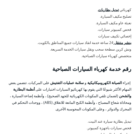
كهربائي
تبديل بطاريات
.
تصليح مكيف السيارة.
نعبئة عاو مكيف السيارة.
فحص كمبيوتر سيارات.
إخصائي تكييف سيارات
بنشر متنقل
24 ساعة خدمة انقاذ سيارات جميع المناطق بالكويت.
ونش كرين سطحة سحب ونقل سيارات الخدمة السريعة.
متخصص كهرباء سيارات الصباحية.
رقم خدمة كهرباء السيارات الصباحية
إجراء
الصيانة الكهروميكانيكية
و
سلامة عمليات التفتيش
على المركبات. تتضمن بعض
المهام الأكثر شيوعًا التي يقوم بها كهربائيو السيارات اختبارات على
أنظمة البطارية
والشحن
(لضمان تلقي المكونات الكهربائية للجهد الصحيح) ، وأنظمة إضاءة السيارة ،
ومحاذاة شعاع المصباح ، وأنظمة الكبح المانعة للانغلاق (ABS) ، ووحدات التحكم في
المحرك والدوائر ، وعلى المكونات المحوسبة الأخرى.
تبديل بطارية سيارة عند البيت.
فحص سيارات باجهزة كمبيوتر.