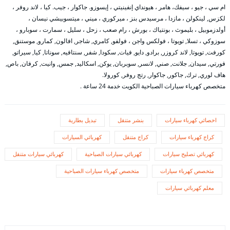
ام سي ، جيو ، سيفك، هامر ، هيونداي إنفينيتي ، إيسوزو. جاكوار ، جيب. كيا ، لاند روفر ،
لكزس, لينكولن ، مازدا ، مرسيدس بنز ، ميركوري ، ميني ، ميتسوبيشي نيسان ،
أولدزموبيل ، بليموث ، بونتياك ، بورش ، رام صعب ، زحل ، سليل ، سمارت ، سوبارو ،
سوزوكي ، تسلا, تويوتا ، فولكس واجن ، فولفو, كامري, شاجر, افالون, كمارو, موستنق,
كورفت, تويوتا, لاند كروزر, برادو, دايو, فيات, سكودا, شفر, سنتافيه, سوناتا, كيا, سيراتو,
فورتي, سيدان, جلانت, صني, لانسر, سوبربان, يوكن, اسكاليد, جمس, وانيت, كرفان, باص,
هاف لوري, ترك, جاكور, جاكوار, رتج روفر, كورولا.
متخصص كهرباء سيارات الصباحية الكويت خدمة 24 ساعة .
اخصائي كهرباء سيارات
بنشر متنقل
تبديل بطارية
كراج كهرباء سيارات
كراج متنقل
كهربائي السيارات
كهربائي تصليح سيارات
كهربائي سيارات الصباحية
كهربائي سيارات متنقل
متخصص كهرباء سيارات
متخصص كهرباء سيارات الصباحية
معلم كهربائي سيارات