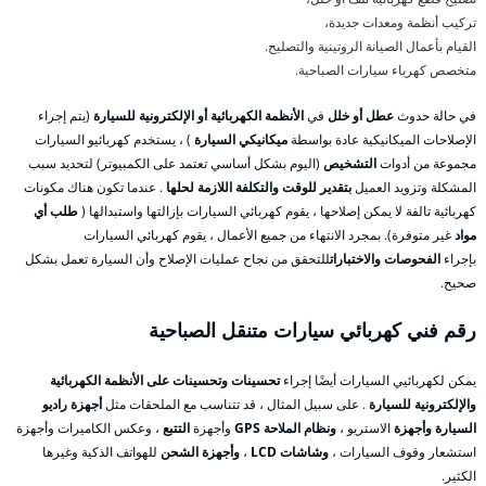
تركيب أنظمة ومعدات جديدة،
القيام بأعمال الصيانة الروتينية والتصليح.
متخصص كهرباء سيارات الصباحية.
في حالة حدوث
عطل أو خلل
في
الأنظمة الكهربائية أو الإلكترونية للسيارة
(يتم إجراء
الإصلاحات الميكانيكية عادة بواسطة
ميكانيكي السيارة
) ، يستخدم كهربائيو السيارات
مجموعة من أدوات
التشخيص
(اليوم بشكل أساسي تعتمد على الكمبيوتر) لتحديد سبب
المشكلة وتزويد العميل
بتقدير للوقت والتكلفة اللازمة لحلها
. عندما تكون هناك مكونات
كهربائية تالفة لا يمكن إصلاحها ، يقوم كهربائي السيارات بإزالتها واستبدالها (
طلب أي
مواد
غير متوفرة). بمجرد الانتهاء من جميع الأعمال ، يقوم كهربائي السيارات
بإجراء
الفحوصات والاختبارات
للتحقق من نجاح عمليات الإصلاح وأن السيارة تعمل بشكل
صحيح.
رقم فني كهربائي سيارات متنقل الصباحية
يمكن لكهربائيي السيارات أيضًا إجراء
تحسينات وتحسينات على الأنظمة الكهربائية
والإلكترونية للسيارة
. على سبيل المثال ، قد تتناسب مع الملحقات مثل
أجهزة راديو
السيارة وأجهزة
الاستريو ،
ونظام الملاحة GPS
وأجهزة
التتبع
، وعكس الكاميرات وأجهزة
استشعار وقوف السيارات ،
وشاشات LCD
،
وأجهزة الشحن
للهواتف الذكية وغيرها
الكثير.