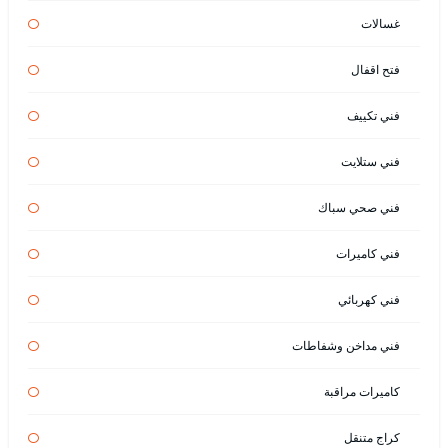
غسالات
فتح اقفال
فني تكييف
فني ستلايت
فني صحي سباك
فني كاميرات
فني كهربائي
فني مداخن وشفاطات
كاميرات مراقبة
كراج متنقل