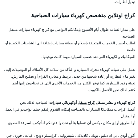
تبديل اطارات.
كراج اونلاين متخصص كهرباء سيارات الصباحية
على مدار الساعة طوال أيام الأسبوع بإمكانكم التواصل مع كراج كهرباء سيارات متنقل
الصباحية
لطلب أحسن الخدمات المتعلقة بإصلاح أو صيانة سيارات إضافة الى الشاحنات الكبيرة أو
خاصة
الميكانيك والكهرباء التي تعد عصب السيارة مهما كانت نوعيتها .
نعمل على صيانة كهرباء محرك السيارة و التأكد من سلامة كل الأسلاك أو التوصيلات إليه ،
تغير ماء البطارية أو إعادة شحنها من جديد , تزبيط و معايرة الفرام أو تصليح المارش،
تعبئة وقود للسيارة، كما نوفر الكثير من الخدمات الأخرى التي قد تحتاجون إليها أينما
كنتم لذلك نحن الأفضل بالكويت .
كراج كهرباء و بنشر متنقل
كراج متنقل
أوكهربائي سيارات
الصباحية لذلك نحن
أفضل كراجات ميكانيكا السيارات بالصباحية إمكانه القدوم إليكم حيثما تواجدتم في العمل
أو المنزل
أو الطريق أو إي مكان ، يكفي أن تتصلوا بنا أو تحددوا عنوانكم لنأتيكم بالسرعة القصوى
أكور. أودي ، بي ام دبليو ، بويك ، كاديلاك ، شيفروليه ، كرايسلر دودج ، فيات ، فورد ، جي