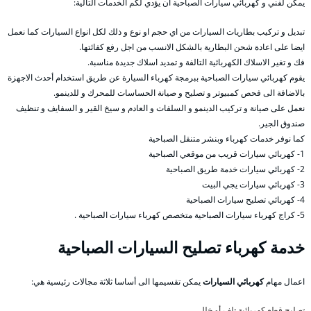
يمكن لفني و كهربائي سيارات الصباحية ان يؤدي لكم الخدمات التالية:
تبديل و تركيب بطاريات السيارات من اي حجم او نوع و ذلك لكل انواع السيارات كما نعمل
ايضا على اعادة شحن البطارية بالشكل الانسب من اجل رفع كفائتها.
فك و تغير الاسلاك الكهربائية التالفة و تمديد اسلاك جديدة مناسبة.
يقوم كهربائي سيارات الصباحية ببرمجة كهرباء السيارة عن طريق استخدام أحدث الاجهزة
بالاضافة الى فحص كمبيوتر و تصليح و صيانة الحساسات للمحرك و للدينمو.
نعمل على صيانة و تركيب الدينمو و السلفات و العادم و سيخ القير و السفايف و تنظيف
صندوق الجير.
كما نوفر خدمات كهرباء وبنشر متنقل الصباحية
1- كهربائي سيارات قريب من موقعي الصباحية
2- كهربائي سيارات خدمة طريق الصباحية
3- كهربائي سيارات يجي البيت
4- كهربائي تصليح سيارات الصباحية
5- كراج كهرباء سيارات الصباحية متخصص كهرباء سيارات الصباحية .
خدمة كهرباء تصليح السيارات الصباحية
اعمال مهام
كهربائي السيارات
يمكن تقسيمها الى أساسا ثلاثة مجالات رئيسية هي:
تصليح قطع كهربائية تلف أو خلل،