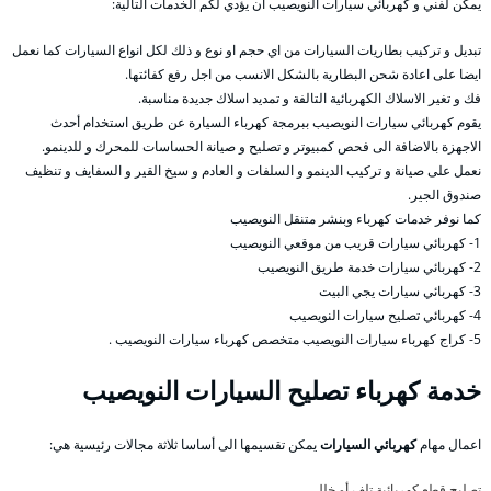
يمكن لفني و كهربائي سيارات النويصيب ان يؤدي لكم الخدمات التالية:
تبديل و تركيب بطاريات السيارات من اي حجم او نوع و ذلك لكل انواع السيارات كما نعمل
ايضا على اعادة شحن البطارية بالشكل الانسب من اجل رفع كفائتها.
فك و تغير الاسلاك الكهربائية التالفة و تمديد اسلاك جديدة مناسبة.
يقوم كهربائي سيارات النويصيب ببرمجة كهرباء السيارة عن طريق استخدام أحدث
الاجهزة بالاضافة الى فحص كمبيوتر و تصليح و صيانة الحساسات للمحرك و للدينمو.
نعمل على صيانة و تركيب الدينمو و السلفات و العادم و سيخ القير و السفايف و تنظيف
صندوق الجير.
كما نوفر خدمات كهرباء وبنشر متنقل النويصيب
1- كهربائي سيارات قريب من موقعي النويصيب
2- كهربائي سيارات خدمة طريق النويصيب
3- كهربائي سيارات يجي البيت
4- كهربائي تصليح سيارات النويصيب
5- كراج كهرباء سيارات النويصيب متخصص كهرباء سيارات النويصيب .
خدمة كهرباء تصليح السيارات النويصيب
اعمال مهام
كهربائي السيارات
يمكن تقسيمها الى أساسا ثلاثة مجالات رئيسية هي:
تصليح قطع كهربائية تلف أو خلل،