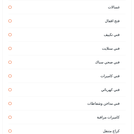
غسالات
فتح اقفال
فني تكييف
فني ستلايت
فني صحي سباك
فني كاميرات
فني كهربائي
فني مداخن وشفاطات
كاميرات مراقبة
كراج متنقل