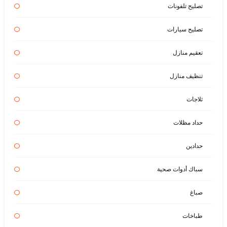
تصليح تلفونات
تصليح سيارات
تعقيم منازل
تنظيف منازل
ثلاجات
حداد مظلات
حدادين
سباك أدوات صحية
صباغ
طباخات