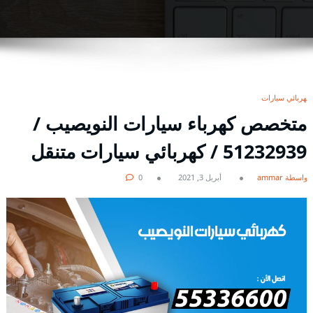
كهربائي سيارات
متخصص كهرباء سيارات النويصيب /
51232939‬ / كهربائي سيارات متنقل
بواسطة ammar
أبريل 3, 2021
0