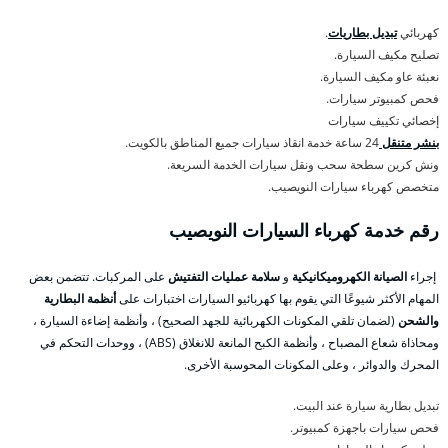
كهربائي
تبديل بطاريات
.
تصليح مكيف السيارة.
نعبئة عاو مكيف السيارة.
فحص كمبيوتر سيارات.
إخصائي تكييف سيارات
بنشر متنقل
24 ساعة خدمة انقاذ سيارات جميع المناطق بالكويت.
ونش كرين سطحة سحب ونقل سيارات الخدمة السريعة.
متخصص كهرباء سيارات النويصيب.
رقم خدمة كهرباء السيارات النويصيب
إجراء
الصيانة الكهروميكانيكية
و
سلامة عمليات التفتيش
على المركبات. تتضمن بعض
المهام الأكثر شيوعًا التي يقوم بها كهربائيو السيارات اختبارات على
أنظمة البطارية
والشحن
(لضمان تلقي المكونات الكهربائية للجهد الصحيح) ، وأنظمة إضاءة السيارة ،
ومحاذاة شعاع المصباح ، وأنظمة الكبح المانعة للانغلاق (ABS) ، ووحدات التحكم في
المحرك والدوائر ، وعلى المكونات المحوسبة الأخرى.
تبديل بطارية سيارة عند البيت.
فحص سيارات باجهزة كمبيوتر.