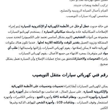
تركيب أنظمة ومعدات جديدة،
القيام بأعمال الصيانة الروتينية والتصليح.
متخصص كهرباء سيارات النويصيب.
في حالة حدوث
عطل أو خلل
في
الأنظمة الكهربائية أو الإلكترونية للسيارة
(يتم إجراء
الإصلاحات الميكانيكية عادة بواسطة
ميكانيكي السيارة
) ، يستخدم كهربائيو السيارات
مجموعة من أدوات
التشخيص
(اليوم بشكل أساسي تعتمد على الكمبيوتر) لتحديد سبب
المشكلة وتزويد العميل
بتقدير للوقت والتكلفة اللازمة لحلها
. عندما تكون هناك مكونات
كهربائية تالفة لا يمكن إصلاحها ، يقوم كهربائي السيارات بإزالتها واستبدالها (
طلب أي
مواد
غير متوفرة). بمجرد الانتهاء من جميع الأعمال ، يقوم كهربائي السيارات
بإجراء
الفحوصات والاختبارات
للتحقق من نجاح عمليات الإصلاح وأن السيارة تعمل بشكل
صحيح.
رقم فني كهربائي سيارات متنقل النويصيب
يمكن لكهربائيي السيارات أيضًا إجراء
تحسينات وتحسينات على الأنظمة الكهربائية
والإلكترونية للسيارة
. على سبيل المثال ، قد تتناسب مع الملحقات مثل
أجهزة راديو
السيارة وأجهزة
الاستريو ،
ونظام الملاحة GPS
وأجهزة
التتبع
، وعكس الكاميرات وأجهزة
استشعار وقوف السيارات ،
وشاشات LCD
،
وأجهزة الشحن
للهواتف الذكية وغيرها
الكثير.