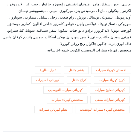
ام سي ، جيو ، سيفك، هامر ، هيونداي إنفينيتي ، إيسوزو. جاكوار ، جيب. كيا ، لاند روفر ،
لكزس, لينكولن ، مازدا ، مرسيدس بنز ، ميركوري ، ميني ، ميتسوبيشي نيسان ،
أولدزموبيل ، بليموث ، بونتياك ، بورش ، رام صعب ، زحل ، سليل ، سمارت ، سوبارو ،
سوزوكي ، تسلا, تويوتا ، فولكس واجن ، فولفو, كامري, شاجر, افالون, كمارو, موستنق,
كورفت, تويوتا, لاند كروزر, برادو, دايو, فيات, سكودا, شفر, سنتافيه, سوناتا, كيا, سيراتو,
فورتي, سيدان, جلانت, صني, لانسر, سوبربان, يوكن, اسكاليد, جمس, وانيت, كرفان, باص,
هاف لوري, ترك, جاكور, جاكوار, رتج روفر, كورولا.
متخصص كهرباء سيارات النويصيب الكويت خدمة 24 ساعة .
اخصائي كهرباء سيارات
بنشر متنقل
تبديل بطارية
كراج كهرباء سيارات
كراج متنقل
كهربائي السيارات
كهربائي تصليح سيارات
كهربائي سيارات النويصيب
كهربائي سيارات متنقل
متخصص كهرباء سيارات
متخصص كهرباء سيارات النويصيب
معلم كهربائي سيارات