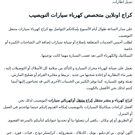
تبديل اطارات.
كراج اونلاين متخصص كهرباء سيارات النويصيب
على مدار الساعة طوال أيام الأسبوع بإمكانكم التواصل مع كراج كهرباء سيارات متنقل
النويصيب
لطلب أحسن الخدمات المتعلقة بإصلاح أو صيانة سيارات إضافة الى الشاحنات الكبيرة أو
خاصة
الميكانيك والكهرباء التي تعد عصب السيارة مهما كانت نوعيتها .
نعمل على صيانة كهرباء محرك السيارة و التأكد من سلامة كل الأسلاك أو التوصيلات إليه ،
تغير ماء البطارية أو إعادة شحنها من جديد , تزبيط و معايرة الفرام أو تصليح المارش،
تعبئة وقود للسيارة، كما نوفر الكثير من الخدمات الأخرى التي قد تحتاجون إليها أينما
كنتم لذلك نحن الأفضل بالكويت .
كراج كهرباء و بنشر متنقل
كراج متنقل
أوكهربائي سيارات
النويصيب لذلك نحن
أفضل كراجات ميكانيكا السيارات بالنويصيب إمكانه القدوم إليكم حيثما تواجدتم في العمل
أو المنزل
أو الطريق أو إي مكان ، يكفي أن تتصلوا بنا أو تحددوا عنوانكم لنأتيكم بالسرعة القصوى
أكور. أودي ، بي ام دبليو ، بويك ، كاديلاك ، شيفروليه ، كرايسلر دودج ، فيات ، فورد ، جي