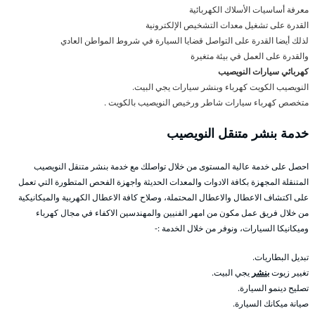
معرفة أساسيات الأسلاك الكهربائية
القدرة على تشغيل معدات التشخيص الإلكترونية
لذلك أيضا القدرة على التواصل قضايا السيارة في شروط المواطن العادي
والقدرة على العمل في بيئة متغيرة
كهربائي سيارات النويصيب
النويصيب الكويت كهرباء وبنشر سيارات يجي البيت.
متخصص كهرباء سيارات شاطر ورخيص النويصيب بالكويت .
خدمة بنشر متنقل النويصيب
احصل على خدمة عالية المستوى من خلال تواصلك مع خدمة بنشر متنقل النويصيب
المتنقلة المجهزة بكافة الادوات والمعدات الحديثة واجهزة الفحص المتطورة التي تعمل
على اكتشاف الاعطال والاعطال المحتملة، وصلاح كافة الاعطال الكهربية والميكانيكية
من خلال فريق عمل مكون من امهر الفنيين والمهندسين الاكفاء في مجال كهرباء
وميكانيكا السيارات، ونوفر من خلال الخدمة :-
تبديل البطاريات.
تغيير زيوت
بنشر
يجي البيت.
تصليح دينمو السيارة.
صيانة ميكانك السيارة.