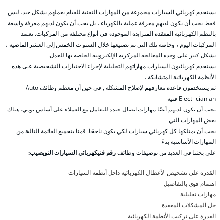
يستخدم كهربائي السيارات مجموعة من المهارات التقنية للقيام بعملهم بشكل جيد. ليس
فقط يجب أن يكون لديهم معرفة عملية بالكهرباء ، بل يجب أن يكون لديهم معرفة واسعة
بالنظم الكهربائية المعقدة المتزايدة الموجودة في أنواع مختلفة من المركبات. تعتمد
المركبات اليوم ، وخاصة تلك التي تم تصنيعها خلال السنوات الخمس إلى العشر الماضية ،
بشكل كبير على وحدة المعالجة المركزية الإلكترونية الخاصة بها للعمل.
يستخدم كهربائيون السيارات مهاراتهم التحليلية لإجراء الاختبارات التشخيصية على هذه
الأنظمة الكهربائية المتشابكة ،
ثم يستخدمون قاعدة معارفهم لإصلاح المشكلة , في حين أن معظم وظائف Auto
Electricianian فنية ،
يجب أن يكون لديهم أيضًا مهارات اتصال جيدة للتعامل مع العملاء على أساس يومي. هناك
بعض المهارات التي
يجب أن يمتلكها كل كهربائي سيارات لكي يكون ناجحًا. قمنا بتجميع القائمة التالية من
المهارات الأساسية بناءً
على بحثنا في العديد من توصيفات وظائف
رقم فنيكهربائي السيارات النويصيب:
القدرة على تشخيص الأعطال الكهربائية داخل أنظمة السيارات
اهتمام قوي بالتفاصيل
مهارات تحليلية
حل المشكلات المعقدة
القدرة على تركيب الأنظمة الكهربائية