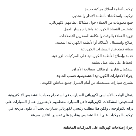
تركيب أنظمة أسلاك مركبة جديدة.
تركيب واستكشاف أنظمة الإنذار والتحذير.
جمع معلومات من العملاء حول مشاكل نظامهم الكهربائي.
تشخيص القضايا الكهربائية واقتراح مسار العمل.
تزويد العملاء بالوقت والتكلفة المقدرين للإصلاحات.
إصلاح واستبدال الأسلاك أو الأنظمة الكهربائية المعيبة.
صيانة قطع غيار السيارات الكهربائية.
خدمة وإصلاح الأنظمة الكهربائية على المركبات الزراعية.
الحفاظ على بيئة عمل نظيفة.
استكمال تقارير الوظائف ومعالجة الأوراق.
إجراء الاختبارات الكهربائية التشخيصية حسب الحاجة
نشتري سيارات مستعملة من أمام المنزل جميع مناطق الكويت .
يتمثل الواجب الأساسي لكهربائي السيارات في استخدام معدات التشخيص الإلكترونية
لتشخيص المشكلات الكهربائية داخل السيارة. معظمهم لا يعتبرون عمال السيارات على
دراية تكنولوجية ، ولكن هذا مطلب رئيسي لكهربائي سيارات. يجب أن تكون مريحة في
تركيب المركبات على آلة التشخيص وقادرة على تفسير النتائج بسرعة.
إجراء إصلاحات كهربائية على المركبات المختلفة