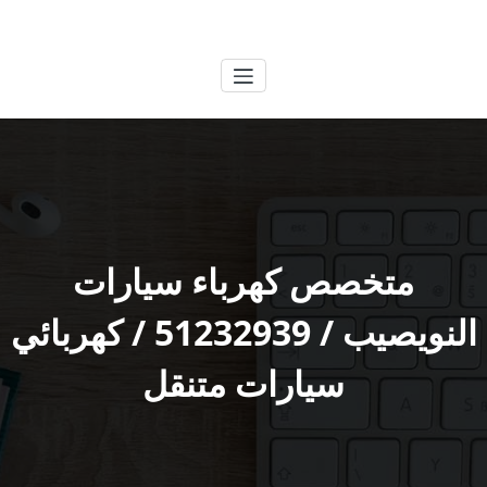
لتجاوز
الكويتية
خدمات وظائف بالكويت
لى
لمحتوى
متخصص كهرباء سيارات
النويصيب / 51232939‬ / كهربائي
سيارات متنقل