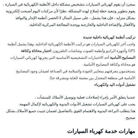
بمجرد أن يقوم كهربائي السيارات بتشخيص مشكلة داخل الأنظمة الكهربائية في السيارة ،
يقوم بتطوير وتنفيذ خطة إصلاح لهذه المشكلة. نظرًا لأن مركبات اليوم أصبحت إلكترونية
بشكل متزايد ، فإن هذا يشمل ، على سبيل المثال لا الحصر: أنظمة الإنذار والنوافذ
والأقفال والإضاءة الداخلية والخارجية ووحدة المعالجة المركزية الداخلية.
تركيب أنظمة كهربائية داخلية جديدة
واجب آخر لكهربائي السيارات هو تركيب الأنظمة الكهربائية الداخلية. وهذا يشمل أنظمة
GPS وأجهزة الراديو وأنظمة الصوت وشاشات التلفزيون.
اختبار محاذاة وكثافة
المصابيح الأمامية
أحد الاختبارات التشخيصية الأساسية التي يجريها كهربائي السيارات
هو محاذاة وكثافة المصابيح الأمامية.
يستخدمون معرفتهم بمعايير الجودة والسلامة في الصناعة لضمان وجود المصابيح
الأمامية في منطقة المعتدل بين معتمة للغاية ومشرقة جدًا.
تشغيل أدوات اليد والكهرباء
عندما يتعلق الأمر بإجراء إصلاحات فعلية وتوصيل الأسلاك للمنشآت ،
يجب على كهربائي السيارات تشغيل الأدوات اليدوية والكهربائية لإكمال المهمة.
هذا يتطلب البراعة اليدوية والاهتمام القوي بالتفاصيل لضمان تثبيت جميع الأسلاك بشكل
صحيح.
مهارات خدمة كهرباء السيارات