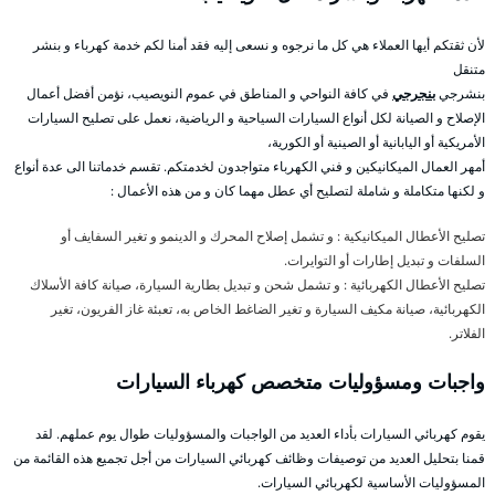
لأن ثقتكم أيها العملاء هي كل ما نرجوه و نسعى إليه فقد أمنا لكم خدمة كهرباء و بنشر
متنقل
بنشرجي
بنجرجي
في كافة النواحي و المناطق في عموم النويصيب، نؤمن أفضل أعمال
الإصلاح و الصيانة لكل أنواع السيارات السياحية و الرياضية، نعمل على تصليح السيارات
الأمريكية أو اليابانية أو الصينية أو الكورية،
أمهر العمال الميكانيكين و فني الكهرباء متواجدون لخدمتكم. تقسم خدماتنا الى عدة أنواع
و لكنها متكاملة و شاملة لتصليح أي عطل مهما كان و من هذه الأعمال :
تصليح الأعطال الميكانيكية : و تشمل إصلاح المحرك و الدينمو و تغير السفايف أو
السلفات و تبديل إطارات أو التوايرات.
تصليح الأعطال الكهربائية : و تشمل شحن و تبديل بطارية السيارة، صيانة كافة الأسلاك
الكهربائية، صيانة مكيف السيارة و تغير الضاغط الخاص به، تعبئة غاز الفريون، تغير
الفلاتر.
واجبات ومسؤوليات متخصص كهرباء السيارات
يقوم كهربائي السيارات بأداء العديد من الواجبات والمسؤوليات طوال يوم عملهم. لقد
قمنا بتحليل العديد من توصيفات وظائف كهربائي السيارات من أجل تجميع هذه القائمة من
المسؤوليات الأساسية لكهربائي السيارات.