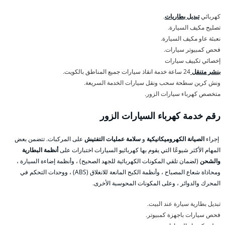
كهربائي
تبديل بطاريات
.
تصليح مكيف السيارة.
نعبئة عاو مكيف السيارة.
فحص كمبيوتر سيارات.
إخصائي تكييف سيارات
بنشر متنقل
24 ساعة خدمة انقاذ سيارات جميع المناطق بالكويت.
ونش كرين سطحة سحب ونقل سيارات الخدمة السريعة.
متخصص كهرباء سيارات الزور.
رقم خدمة كهرباء السيارات الزور
إجراء
الصيانة الكهروميكانيكية
و
سلامة عمليات التفتيش
على المركبات. تتضمن بعض
المهام الأكثر شيوعًا التي يقوم بها كهربائيو السيارات اختبارات على
أنظمة البطارية
والشحن
(لضمان تلقي المكونات الكهربائية للجهد الصحيح) ، وأنظمة إضاءة السيارة ،
ومحاذاة شعاع المصباح ، وأنظمة الكبح المانعة للانغلاق (ABS) ، ووحدات التحكم في
المحرك والدوائر ، وعلى المكونات المحوسبة الأخرى.
تبديل بطارية سيارة عند البيت.
فحص سيارات باجهزة كمبيوتر.