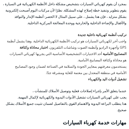
بمجرد أن يقوم كهربائي السيارات بتشخيص مشكلة داخل الأنظمة الكهربائية في السيارة ،
يقوم بتطوير وتنفيذ خطة إصلاح لهذه المشكلة. نظرًا لأن مركبات اليوم أصبحت إلكترونية
بشكل متزايد ، فإن هذا يشمل ، على سبيل المثال لا الحصر: أنظمة الإنذار والنوافذ
والأقفال والإضاءة الداخلية والخارجية ووحدة المعالجة المركزية الداخلية.
تركيب أنظمة كهربائية داخلية جديدة
واجب آخر لكهربائي السيارات هو تركيب الأنظمة الكهربائية الداخلية. وهذا يشمل أنظمة
GPS وأجهزة الراديو وأنظمة الصوت وشاشات التلفزيون.
اختبار محاذاة وكثافة
المصابيح الأمامية
أحد الاختبارات التشخيصية الأساسية التي يجريها كهربائي السيارات
هو محاذاة وكثافة المصابيح الأمامية.
يستخدمون معرفتهم بمعايير الجودة والسلامة في الصناعة لضمان وجود المصابيح
الأمامية في منطقة المعتدل بين معتمة للغاية ومشرقة جدًا.
تشغيل أدوات اليد والكهرباء
عندما يتعلق الأمر بإجراء إصلاحات فعلية وتوصيل الأسلاك للمنشآت ،
يجب على كهربائي السيارات تشغيل الأدوات اليدوية والكهربائية لإكمال المهمة.
هذا يتطلب البراعة اليدوية والاهتمام القوي بالتفاصيل لضمان تثبيت جميع الأسلاك بشكل
صحيح.
مهارات خدمة كهرباء السيارات