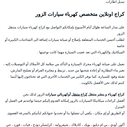
تبديل اطارات.
كراج اونلاين متخصص كهرباء سيارات الزور
على مدار الساعة طوال أيام الأسبوع بإمكانكم التواصل مع كراج كهرباء سيارات متنقل
الزور
لطلب أحسن الخدمات المتعلقة بإصلاح أو صيانة سيارات إضافة الى الشاحنات الكبيرة أو
خاصة
الميكانيك والكهرباء التي تعد عصب السيارة مهما كانت نوعيتها .
نعمل على صيانة كهرباء محرك السيارة و التأكد من سلامة كل الأسلاك أو التوصيلات إليه ،
تغير ماء البطارية أو إعادة شحنها من جديد , تزبيط و معايرة الفرام أو تصليح المارش،
تعبئة وقود للسيارة، كما نوفر الكثير من الخدمات الأخرى التي قد تحتاجون إليها أينما
كنتم لذلك نحن الأفضل بالكويت .
كراج كهرباء و بنشر متنقل
كراج متنقل
أوكهربائي سيارات
الزور لذلك نحن
أفضل كراجات ميكانيكا السيارات بالزور إمكانه القدوم إليكم حيثما تواجدتم في العمل أو
المنزل
أو الطريق أو إي مكان ، يكفي أن تتصلوا بنا أو تحددوا عنوانكم لنأتيكم بالسرعة القصوى
أكور. أودي ، بي ام دبليو ، بويك ، كاديلاك ، شيفروليه ، كرايسلر دودج ، فيات ، فورد ، جي