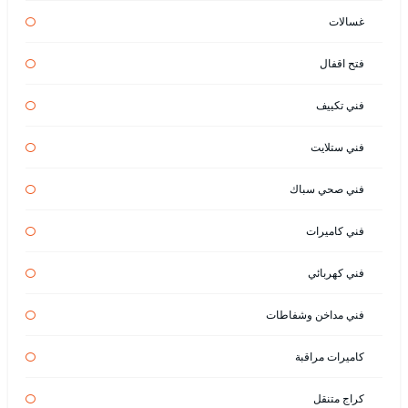
غسالات
فتح اقفال
فني تكييف
فني ستلايت
فني صحي سباك
فني كاميرات
فني كهربائي
فني مداخن وشفاطات
كاميرات مراقبة
كراج متنقل