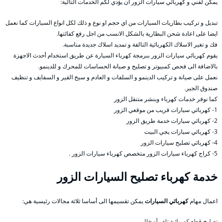
يمكن لفني و كهربائي سيارات الزور ان يؤدي لكم الخدمات التالية:
تبديل و تركيب بطاريات السيارات من اي حجم او نوع و ذلك لكل انواع السيارات كما نعمل
ايضا على اعادة شحن البطارية بالشكل الانسب من اجل رفع كفائتها.
فك و تغير الاسلاك الكهربائية التالفة و تمديد اسلاك جديدة مناسبة.
يقوم كهربائي سيارات الزور ببرمجة كهرباء السيارة عن طريق استخدام أحدث الاجهزة
بالاضافة الى فحص كمبيوتر و تصليح و صيانة الحساسات للمحرك و للدينمو.
نعمل على صيانة و تركيب الدينمو و السلفات و العادم و سيخ القير و السفايف و تنظيف
صندوق الجير.
كما نوفر خدمات كهرباء وبنشر متنقل الزور
1- كهربائي سيارات قريب من موقعي الزور
2- كهربائي سيارات خدمة طريق الزور
3- كهربائي سيارات يجي البيت
4- كهربائي تصليح سيارات الزور
5- كراج كهرباء سيارات الزور متخصص كهرباء سيارات الزور .
خدمة كهرباء تصليح السيارات الزور
اعمال مهام
كهربائي السيارات
يمكن تقسيمها الى أساسا ثلاثة مجالات رئيسية هي:
تصليح قطع كهربائية تلف أو خلل،