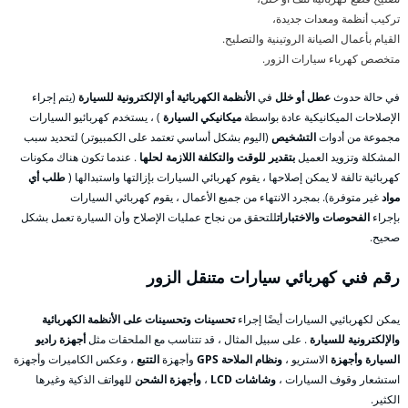
تركيب أنظمة ومعدات جديدة،
القيام بأعمال الصيانة الروتينية والتصليح.
متخصص كهرباء سيارات الزور.
في حالة حدوث
عطل أو خلل
في
الأنظمة الكهربائية أو الإلكترونية للسيارة
(يتم إجراء
الإصلاحات الميكانيكية عادة بواسطة
ميكانيكي السيارة
) ، يستخدم كهربائيو السيارات
مجموعة من أدوات
التشخيص
(اليوم بشكل أساسي تعتمد على الكمبيوتر) لتحديد سبب
المشكلة وتزويد العميل
بتقدير للوقت والتكلفة اللازمة لحلها
. عندما تكون هناك مكونات
كهربائية تالفة لا يمكن إصلاحها ، يقوم كهربائي السيارات بإزالتها واستبدالها (
طلب أي
مواد
غير متوفرة). بمجرد الانتهاء من جميع الأعمال ، يقوم كهربائي السيارات
بإجراء
الفحوصات والاختبارات
للتحقق من نجاح عمليات الإصلاح وأن السيارة تعمل بشكل
صحيح.
رقم فني كهربائي سيارات متنقل الزور
يمكن لكهربائيي السيارات أيضًا إجراء
تحسينات وتحسينات على الأنظمة الكهربائية
والإلكترونية للسيارة
. على سبيل المثال ، قد تتناسب مع الملحقات مثل
أجهزة راديو
السيارة وأجهزة
الاستريو ،
ونظام الملاحة GPS
وأجهزة
التتبع
، وعكس الكاميرات وأجهزة
استشعار وقوف السيارات ،
وشاشات LCD
،
وأجهزة الشحن
للهواتف الذكية وغيرها
الكثير.