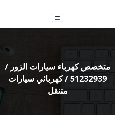
لتجاوز
الكويتية
خدمات وظائف بالكويت
لى
لمحتوى
متخصص كهرباء سيارات الزور /
51232939‬ / كهربائي سيارات
متنقل