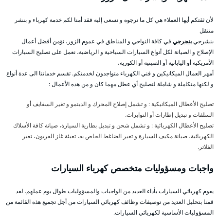
لأن ثقتكم أيها العملاء هي كل ما نرجوه و نسعى إليه فقد أمنا لكم خدمة كهرباء و بنشر
متنقل
بنشرجي
بنجرجي
في كافة النواحي و المناطق في عموم الزور، نؤمن أفضل أعمال
الإصلاح و الصيانة لكل أنواع السيارات السياحية و الرياضية، نعمل على تصليح السيارات
الأمريكية أو اليابانية أو الصينية أو الكورية،
أمهر العمال الميكانيكين و فني الكهرباء متواجدون لخدمتكم. تقسم خدماتنا الى عدة أنواع
و لكنها متكاملة و شاملة لتصليح أي عطل مهما كان و من هذه الأعمال :
تصليح الأعطال الميكانيكية : و تشمل إصلاح المحرك و الدينمو و تغير السفايف أو
السلفات و تبديل إطارات أو التوايرات.
تصليح الأعطال الكهربائية : و تشمل شحن و تبديل بطارية السيارة، صيانة كافة الأسلاك
الكهربائية، صيانة مكيف السيارة و تغير الضاغط الخاص به، تعبئة غاز الفريون، تغير
الفلاتر.
واجبات ومسؤوليات متخصص كهرباء السيارات
يقوم كهربائي السيارات بأداء العديد من الواجبات والمسؤوليات طوال يوم عملهم. لقد
قمنا بتحليل العديد من توصيفات وظائف كهربائي السيارات من أجل تجميع هذه القائمة من
المسؤوليات الأساسية لكهربائي السيارات.