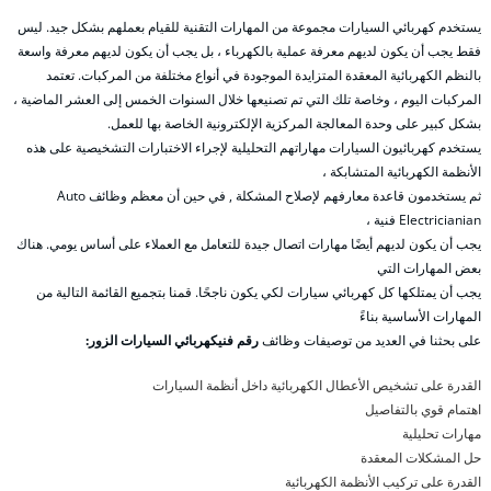
يستخدم كهربائي السيارات مجموعة من المهارات التقنية للقيام بعملهم بشكل جيد. ليس
فقط يجب أن يكون لديهم معرفة عملية بالكهرباء ، بل يجب أن يكون لديهم معرفة واسعة
بالنظم الكهربائية المعقدة المتزايدة الموجودة في أنواع مختلفة من المركبات. تعتمد
المركبات اليوم ، وخاصة تلك التي تم تصنيعها خلال السنوات الخمس إلى العشر الماضية ،
بشكل كبير على وحدة المعالجة المركزية الإلكترونية الخاصة بها للعمل.
يستخدم كهربائيون السيارات مهاراتهم التحليلية لإجراء الاختبارات التشخيصية على هذه
الأنظمة الكهربائية المتشابكة ،
ثم يستخدمون قاعدة معارفهم لإصلاح المشكلة , في حين أن معظم وظائف Auto
Electricianian فنية ،
يجب أن يكون لديهم أيضًا مهارات اتصال جيدة للتعامل مع العملاء على أساس يومي. هناك
بعض المهارات التي
يجب أن يمتلكها كل كهربائي سيارات لكي يكون ناجحًا. قمنا بتجميع القائمة التالية من
المهارات الأساسية بناءً
على بحثنا في العديد من توصيفات وظائف
رقم فنيكهربائي السيارات الزور:
القدرة على تشخيص الأعطال الكهربائية داخل أنظمة السيارات
اهتمام قوي بالتفاصيل
مهارات تحليلية
حل المشكلات المعقدة
القدرة على تركيب الأنظمة الكهربائية