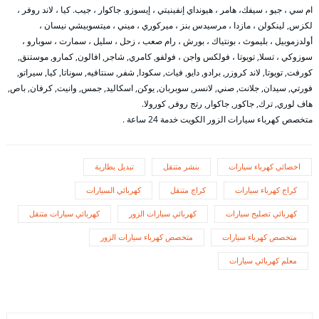
ام سي ، جيو ، سيفك، هامر ، هيونداي إنفينيتي ، إيسوزو. جاكوار ، جيب. كيا ، لاند روفر ،
لكزس, لينكولن ، مازدا ، مرسيدس بنز ، ميركوري ، ميني ، ميتسوبيشي نيسان ،
أولدزموبيل ، بليموث ، بونتياك ، بورش ، رام صعب ، زحل ، سليل ، سمارت ، سوبارو ،
سوزوكي ، تسلا, تويوتا ، فولكس واجن ، فولفو, كامري, شاجر, افالون, كمارو, موستنق,
كورفت, تويوتا, لاند كروزر, برادو, دايو, فيات, سكودا, شفر, سنتافيه, سوناتا, كيا, سيراتو,
فورتي, سيدان, جلانت, صني, لانسر, سوبربان, يوكن, اسكاليد, جمس, وانيت, كرفان, باص,
هاف لوري, ترك, جاكور, جاكوار, رتج روفر, كورولا.
متخصص كهرباء سيارات الزور الكويت خدمة 24 ساعة .
اخصائي كهرباء سيارات
بنشر متنقل
تبديل بطارية
كراج كهرباء سيارات
كراج متنقل
كهربائي السيارات
كهربائي تصليح سيارات
كهربائي سيارات الزور
كهربائي سيارات متنقل
متخصص كهرباء سيارات
متخصص كهرباء سيارات الزور
معلم كهربائي سيارات