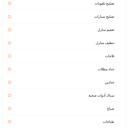
تصليح تلفونات
تصليح سيارات
تعقيم منازل
تنظيف منازل
ثلاجات
حداد مظلات
حدادين
سباك أدوات صحية
صباغ
طباخات