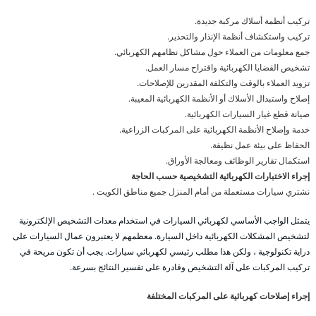
تركيب أنظمة أسلاك مركبة جديدة.
تركيب واستكشاف أنظمة الإنذار والتحذير.
جمع معلومات من العملاء حول مشاكل نظامهم الكهربائي.
تشخيص القضايا الكهربائية واقتراح مسار العمل.
تزويد العملاء بالوقت والتكلفة المقدرين للإصلاحات.
إصلاح واستبدال الأسلاك أو الأنظمة الكهربائية المعيبة.
صيانة قطع غيار السيارات الكهربائية.
خدمة وإصلاح الأنظمة الكهربائية على المركبات الزراعية.
الحفاظ على بيئة عمل نظيفة.
استكمال تقارير الوظائف ومعالجة الأوراق.
إجراء الاختبارات الكهربائية التشخيصية حسب الحاجة
نشتري سيارات مستعملة من أمام المنزل جميع مناطق الكويت .
يتمثل الواجب الأساسي لكهربائي السيارات في استخدام معدات التشخيص الإلكترونية
لتشخيص المشكلات الكهربائية داخل السيارة. معظمهم لا يعتبرون عمال السيارات على
دراية تكنولوجية ، ولكن هذا مطلب رئيسي لكهربائي سيارات. يجب أن تكون مريحة في
تركيب المركبات على آلة التشخيص وقادرة على تفسير النتائج بسرعة.
إجراء إصلاحات كهربائية على المركبات المختلفة