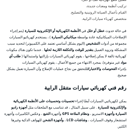
تركيب أنظمة ومعدات جديدة،
القيام بأعمال الصيانة الروتينية والتصليح.
متخصص كهرباء سيارات الرابية.
في حالة حدوث
عطل أو خلل
في
الأنظمة الكهربائية أو الإلكترونية للسيارة
(يتم إجراء
الإصلاحات الميكانيكية عادة بواسطة
ميكانيكي السيارة
) ، يستخدم كهربائيو السيارات
مجموعة من أدوات
التشخيص
(اليوم بشكل أساسي تعتمد على الكمبيوتر) لتحديد سبب
المشكلة وتزويد العميل
بتقدير للوقت والتكلفة اللازمة لحلها
. عندما تكون هناك مكونات
كهربائية تالفة لا يمكن إصلاحها ، يقوم كهربائي السيارات بإزالتها واستبدالها (
طلب أي
مواد
غير متوفرة). بمجرد الانتهاء من جميع الأعمال ، يقوم كهربائي السيارات
بإجراء
الفحوصات والاختبارات
للتحقق من نجاح عمليات الإصلاح وأن السيارة تعمل بشكل
صحيح.
رقم فني كهربائي سيارات متنقل الرابية
يمكن لكهربائيي السيارات أيضًا إجراء
تحسينات وتحسينات على الأنظمة الكهربائية
والإلكترونية للسيارة
. على سبيل المثال ، قد تتناسب مع الملحقات مثل
أجهزة راديو
السيارة وأجهزة
الاستريو ،
ونظام الملاحة GPS
وأجهزة
التتبع
، وعكس الكاميرات وأجهزة
استشعار وقوف السيارات ،
وشاشات LCD
،
وأجهزة الشحن
للهواتف الذكية وغيرها
الكثير.