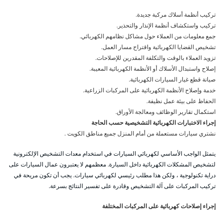
تركيب أنظمة أسلاك مركبة جديدة.
تركيب واستكشاف أنظمة الإنذار والتحذير.
جمع معلومات من العملاء حول مشاكل نظامهم الكهربائي.
تشخيص القضايا الكهربائية واقتراح مسار العمل.
تزويد العملاء بالوقت والتكلفة المقدرين للإصلاحات.
إصلاح واستبدال الأسلاك أو الأنظمة الكهربائية المعيبة.
صيانة قطع غيار السيارات الكهربائية.
خدمة وإصلاح الأنظمة الكهربائية على المركبات الزراعية.
الحفاظ على بيئة عمل نظيفة.
استكمال تقارير الوظائف ومعالجة الأوراق.
إجراء الاختبارات الكهربائية التشخيصية حسب الحاجة
نشتري سيارات مستعملة من أمام المنزل جميع مناطق الكويت .
يتمثل الواجب الأساسي لكهربائي السيارات في استخدام معدات التشخيص الإلكترونية
لتشخيص المشكلات الكهربائية داخل السيارة. معظمهم لا يعتبرون عمال السيارات على
دراية تكنولوجية ، ولكن هذا مطلب رئيسي لكهربائي سيارات. يجب أن تكون مريحة في
تركيب المركبات على آلة التشخيص وقادرة على تفسير النتائج بسرعة.
إجراء إصلاحات كهربائية على المركبات المختلفة