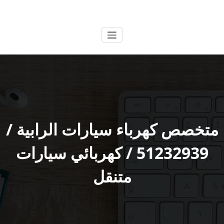
لتجاوز
الكويتية
خدمات وظائف بالكويت
لى
لمحتوى
متخصص كهرباء سيارات الرابية /
51232939‬ / كهربائي سيارات
متنقل