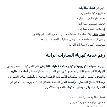
كهربائي
تبديل بطاريات
.
تصليح مكيف السيارة.
نعبئة عاو مكيف السيارة.
فحص كمبيوتر سيارات.
إخصائي تكييف سيارات
بنشر متنقل
24 ساعة خدمة انقاذ سيارات جميع المناطق بالكويت.
ونش كرين سطحة سحب ونقل سيارات الخدمة السريعة.
متخصص كهرباء سيارات الرابية.
رقم خدمة كهرباء السيارات الرابية
إجراء
الصيانة الكهروميكانيكية
و
سلامة عمليات التفتيش
على المركبات. تتضمن بعض
المهام الأكثر شيوعًا التي يقوم بها كهربائيو السيارات اختبارات على
أنظمة البطارية
والشحن
(لضمان تلقي المكونات الكهربائية للجهد الصحيح) ، وأنظمة إضاءة السيارة ،
ومحاذاة شعاع المصباح ، وأنظمة الكبح المانعة للانغلاق (ABS) ، ووحدات التحكم في
المحرك والدوائر ، وعلى المكونات المحوسبة الأخرى.
تبديل بطارية سيارة عند البيت.
فحص سيارات باجهزة كمبيوتر.