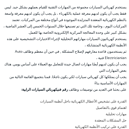
يستخدم كهربائي السيارات مجموعة من المهارات التقنية للقيام بعملهم بشكل جيد. ليس
فقط يجب أن يكون لديهم معرفة عملية بالكهرباء ، بل يجب أن يكون لديهم معرفة واسعة
بالنظم الكهربائية المعقدة المتزايدة الموجودة في أنواع مختلفة من المركبات. تعتمد
المركبات اليوم ، وخاصة تلك التي تم تصنيعها خلال السنوات الخمس إلى العشر الماضية ،
بشكل كبير على وحدة المعالجة المركزية الإلكترونية الخاصة بها للعمل.
يستخدم كهربائيون السيارات مهاراتهم التحليلية لإجراء الاختبارات التشخيصية على هذه
الأنظمة الكهربائية المتشابكة ،
ثم يستخدمون قاعدة معارفهم لإصلاح المشكلة , في حين أن معظم وظائف Auto
Electricianian فنية ،
يجب أن يكون لديهم أيضًا مهارات اتصال جيدة للتعامل مع العملاء على أساس يومي. هناك
بعض المهارات التي
يجب أن يمتلكها كل كهربائي سيارات لكي يكون ناجحًا. قمنا بتجميع القائمة التالية من
المهارات الأساسية بناءً
على بحثنا في العديد من توصيفات وظائف
رقم فنيكهربائي السيارات الرابية:
القدرة على تشخيص الأعطال الكهربائية داخل أنظمة السيارات
اهتمام قوي بالتفاصيل
مهارات تحليلية
حل المشكلات المعقدة
القدرة على تركيب الأنظمة الكهربائية