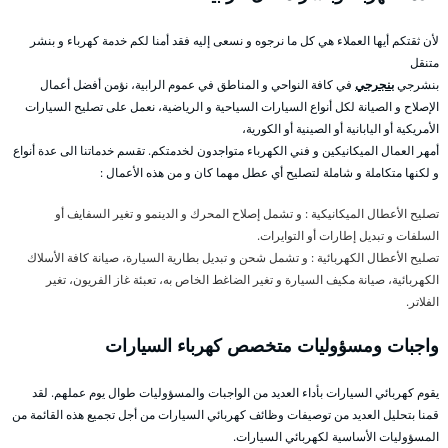
لأن ثقتكم أيها العملاء هي كل ما نرجوه و نسعى إليه فقد أمنا لكم خدمة كهرباء و بنشر
متنقل
بنشرجي
بنجرجي
في كافة النواحي و المناطق في عموم الرابية، نؤمن أفضل أعمال
الإصلاح و الصيانة لكل أنواع السيارات السياحية و الرياضية، نعمل على تصليح السيارات
الأمريكية أو اليابانية أو الصينية أو الكورية،
أمهر العمال الميكانيكين و فني الكهرباء متواجدون لخدمتكم. تقسم خدماتنا الى عدة أنواع
و لكنها متكاملة و شاملة لتصليح أي عطل مهما كان و من هذه الأعمال :
تصليح الأعطال الميكانيكية : و تشمل إصلاح المحرك و الدينمو و تغير السفايف أو
السلفات و تبديل إطارات أو التوايرات.
تصليح الأعطال الكهربائية : و تشمل شحن و تبديل بطارية السيارة، صيانة كافة الأسلاك
الكهربائية، صيانة مكيف السيارة و تغير الضاغط الخاص به، تعبئة غاز الفريون، تغير
الفلاتر.
واجبات ومسؤوليات متخصص كهرباء السيارات
يقوم كهربائي السيارات بأداء العديد من الواجبات والمسؤوليات طوال يوم عملهم. لقد
قمنا بتحليل العديد من توصيفات وظائف كهربائي السيارات من أجل تجميع هذه القائمة من
المسؤوليات الأساسية لكهربائي السيارات.