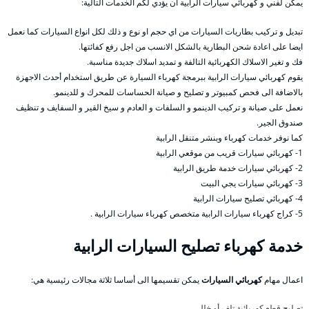
يمكن لفني و كهربائي سيارات الرابية ان يؤدي لكم الخدمات التالية:
تبديل و تركيب بطاريات السيارات من اي حجم او نوع و ذلك لكل انواع السيارات كما نعمل
ايضا على اعادة شحن البطارية بالشكل الانسب من اجل رفع كفائتها.
فك و تغير الاسلاك الكهربائية التالفة و تمديد اسلاك جديدة مناسبة.
يقوم كهربائي سيارات الرابية ببرمجة كهرباء السيارة عن طريق استخدام أحدث الاجهزة
بالاضافة الى فحص كمبيوتر و تصليح و صيانة الحساسات للمحرك و للدينمو.
نعمل على صيانة و تركيب الدينمو و السلفات و العادم و سيخ القير و السفايف و تنظيف
صندوق الجير.
كما نوفر خدمات كهرباء وبنشر متنقل الرابية
1- كهربائي سيارات قريب من موقعي الرابية
2- كهربائي سيارات خدمة طريق الرابية
3- كهربائي سيارات يجي البيت
4- كهربائي تصليح سيارات الرابية
5- كراج كهرباء سيارات الرابية متخصص كهرباء سيارات الرابية .
خدمة كهرباء تصليح السيارات الرابية
اعمال مهام
كهربائي السيارات
يمكن تقسيمها الى أساسا ثلاثة مجالات رئيسية هي:
تصليح قطع كهربائية تلف أو خلل،