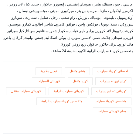
ام سي ، جيو ، سيفك، هامر ، هيونداي إنفينيتي ، إيسوزو. جاكوار ، جيب. كيا ، لاند روفر ،
لكزس, لينكولن ، مازدا ، مرسيدس بنز ، ميركوري ، ميني ، ميتسوبيشي نيسان ،
أولدزموبيل ، بليموث ، بونتياك ، بورش ، رام صعب ، زحل ، سليل ، سمارت ، سوبارو ،
سوزوكي ، تسلا, تويوتا ، فولكس واجن ، فولفو, كامري, شاجر, افالون, كمارو, موستنق,
كورفت, تويوتا, لاند كروزر, برادو, دايو, فيات, سكودا, شفر, سنتافيه, سوناتا, كيا, سيراتو,
فورتي, سيدان, جلانت, صني, لانسر, سوبربان, يوكن, اسكاليد, جمس, وانيت, كرفان, باص,
هاف لوري, ترك, جاكور, جاكوار, رتج روفر, كورولا.
متخصص كهرباء سيارات الرابية الكويت خدمة 24 ساعة .
اخصائي كهرباء سيارات
بنشر متنقل
تبديل بطارية
كراج كهرباء سيارات
كراج متنقل
كهربائي السيارات
كهربائي تصليح سيارات
كهربائي سيارات الرابية
كهربائي سيارات متنقل
متخصص كهرباء سيارات
متخصص كهرباء سيارات الرابية
معلم كهربائي سيارات