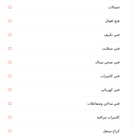
غسالات
فتح اقفال
فني تكييف
فني ستلايت
فني صحي سباك
فني كاميرات
فني كهربائي
فني مداخن وشفاطات
كاميرات مراقبة
كراج متنقل