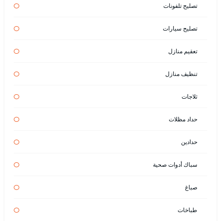
تصليح تلفونات
تصليح سيارات
تعقيم منازل
تنظيف منازل
ثلاجات
حداد مظلات
حدادين
سباك أدوات صحية
صباغ
طباخات