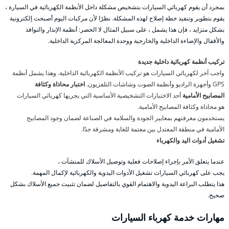
بمجرد أن يقوم كهربائي السيارات بتشخيص مشكلة داخل الأنظمة الكهربائية في السيارة ،
يقوم بتطوير وتنفيذ خطة إصلاح لهذه المشكلة. نظرًا لأن مركبات اليوم أصبحت إلكترونية
بشكل متزايد ، فإن هذا يشمل ، على سبيل المثال لا الحصر: أنظمة الإنذار والنوافذ
والأقفال والإضاءة الداخلية والخارجية ووحدة المعالجة المركزية الداخلية.
تركيب أنظمة كهربائية داخلية جديدة
واجب آخر لكهربائي السيارات هو تركيب الأنظمة الكهربائية الداخلية. وهذا يشمل أنظمة
GPS وأجهزة الراديو وأنظمة الصوت وشاشات التلفزيون.
اختبار محاذاة وكثافة
المصابيح الأمامية
أحد الاختبارات التشخيصية الأساسية التي يجريها كهربائي السيارات
هو محاذاة وكثافة المصابيح الأمامية.
يستخدمون معرفتهم بمعايير الجودة والسلامة في الصناعة لضمان وجود المصابيح
الأمامية في منطقة المعتدل بين معتمة للغاية ومشرقة جدًا.
تشغيل أدوات اليد والكهرباء
عندما يتعلق الأمر بإجراء إصلاحات فعلية وتوصيل الأسلاك للمنشآت ،
يجب على كهربائي السيارات تشغيل الأدوات اليدوية والكهربائية لإكمال المهمة.
هذا يتطلب البراعة اليدوية والاهتمام القوي بالتفاصيل لضمان تثبيت جميع الأسلاك بشكل
صحيح.
مهارات خدمة كهرباء السيارات