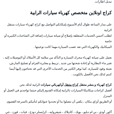
تبديل اطارات.
كراج اونلاين متخصص كهرباء سيارات الرابية
على مدار الساعة طوال أيام الأسبوع بإمكانكم التواصل مع كراج كهرباء سيارات متنقل
الرابية
لطلب أحسن الخدمات المتعلقة بإصلاح أو صيانة سيارات إضافة الى الشاحنات الكبيرة أو
خاصة
الميكانيك والكهرباء التي تعد عصب السيارة مهما كانت نوعيتها .
نعمل على صيانة كهرباء محرك السيارة و التأكد من سلامة كل الأسلاك أو التوصيلات إليه ،
تغير ماء البطارية أو إعادة شحنها من جديد , تزبيط و معايرة الفرام أو تصليح المارش،
تعبئة وقود للسيارة، كما نوفر الكثير من الخدمات الأخرى التي قد تحتاجون إليها أينما
كنتم لذلك نحن الأفضل بالكويت .
كراج كهرباء و بنشر متنقل
كراج متنقل
أوكهربائي سيارات
الرابية لذلك نحن
أفضل كراجات ميكانيكا السيارات بالرابية إمكانه القدوم إليكم حيثما تواجدتم في العمل أو
المنزل
أو الطريق أو إي مكان ، يكفي أن تتصلوا بنا أو تحددوا عنوانكم لنأتيكم بالسرعة القصوى
أكور. أودي ، بي ام دبليو ، بويك ، كاديلاك ، شيفروليه ، كرايسلر دودج ، فيات ، فورد ، جي