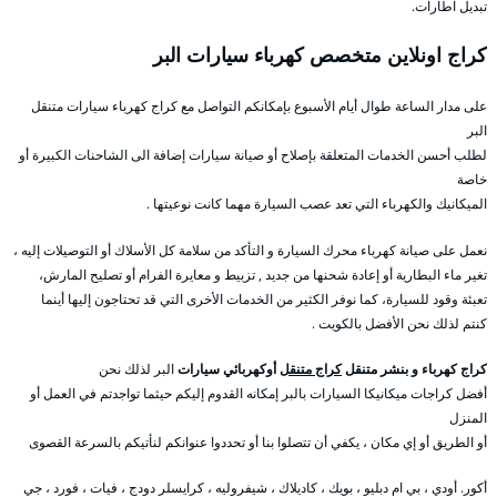
تبديل اطارات.
كراج اونلاين متخصص كهرباء سيارات البر
على مدار الساعة طوال أيام الأسبوع بإمكانكم التواصل مع كراج كهرباء سيارات متنقل
البر
لطلب أحسن الخدمات المتعلقة بإصلاح أو صيانة سيارات إضافة الى الشاحنات الكبيرة أو
خاصة
الميكانيك والكهرباء التي تعد عصب السيارة مهما كانت نوعيتها .
نعمل على صيانة كهرباء محرك السيارة و التأكد من سلامة كل الأسلاك أو التوصيلات إليه ،
تغير ماء البطارية أو إعادة شحنها من جديد , تزبيط و معايرة الفرام أو تصليح المارش،
تعبئة وقود للسيارة، كما نوفر الكثير من الخدمات الأخرى التي قد تحتاجون إليها أينما
كنتم لذلك نحن الأفضل بالكويت .
كراج كهرباء و بنشر متنقل
كراج متنقل
أوكهربائي سيارات
البر لذلك نحن
أفضل كراجات ميكانيكا السيارات بالبر إمكانه القدوم إليكم حيثما تواجدتم في العمل أو
المنزل
أو الطريق أو إي مكان ، يكفي أن تتصلوا بنا أو تحددوا عنوانكم لنأتيكم بالسرعة القصوى
أكور. أودي ، بي ام دبليو ، بويك ، كاديلاك ، شيفروليه ، كرايسلر دودج ، فيات ، فورد ، جي