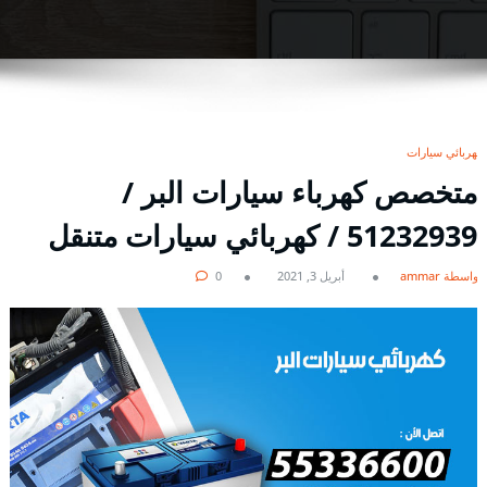
كهربائي سيارات
متخصص كهرباء سيارات البر /
51232939‬ / كهربائي سيارات متنقل
بواسطة ammar
أبريل 3, 2021
0