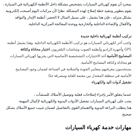
بمجرد أن يقوم كهربائي السيارات بتشخيص مشكلة داخل الأنظمة الكهربائية في السيارة ،
يقوم بتطوير وتنفيذ خطة إصلاح لهذه المشكلة. نظرًا لأن مركبات اليوم أصبحت إلكترونية
بشكل متزايد ، فإن هذا يشمل ، على سبيل المثال لا الحصر: أنظمة الإنذار والنوافذ
والأقفال والإضاءة الداخلية والخارجية ووحدة المعالجة المركزية الداخلية.
تركيب أنظمة كهربائية داخلية جديدة
واجب آخر لكهربائي السيارات هو تركيب الأنظمة الكهربائية الداخلية. وهذا يشمل أنظمة
GPS وأجهزة الراديو وأنظمة الصوت وشاشات التلفزيون.
اختبار محاذاة وكثافة
المصابيح الأمامية
أحد الاختبارات التشخيصية الأساسية التي يجريها كهربائي السيارات
هو محاذاة وكثافة المصابيح الأمامية.
يستخدمون معرفتهم بمعايير الجودة والسلامة في الصناعة لضمان وجود المصابيح
الأمامية في منطقة المعتدل بين معتمة للغاية ومشرقة جدًا.
تشغيل أدوات اليد والكهرباء
عندما يتعلق الأمر بإجراء إصلاحات فعلية وتوصيل الأسلاك للمنشآت ،
يجب على كهربائي السيارات تشغيل الأدوات اليدوية والكهربائية لإكمال المهمة.
هذا يتطلب البراعة اليدوية والاهتمام القوي بالتفاصيل لضمان تثبيت جميع الأسلاك بشكل
صحيح.
مهارات خدمة كهرباء السيارات