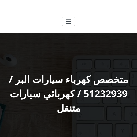
لتجاوز
الكويتية
خدمات وظائف بالكويت
لى
لمحتوى
متخصص كهرباء سيارات البر /
51232939‬ / كهربائي سيارات
متنقل