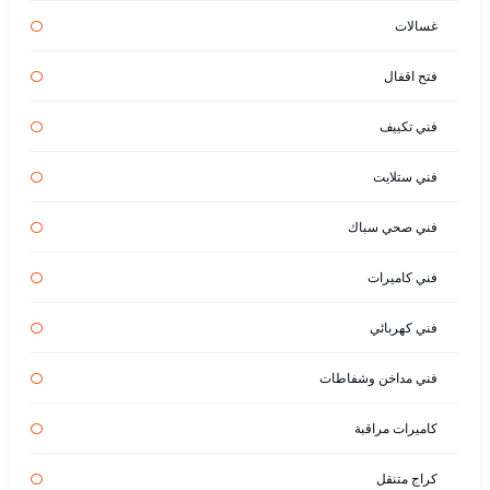
غسالات
فتح اقفال
فني تكييف
فني ستلايت
فني صحي سباك
فني كاميرات
فني كهربائي
فني مداخن وشفاطات
كاميرات مراقبة
كراج متنقل