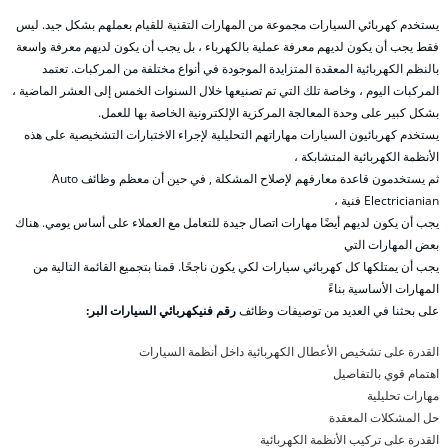
يستخدم كهربائي السيارات مجموعة من المهارات التقنية للقيام بعملهم بشكل جيد. ليس
فقط يجب أن يكون لديهم معرفة عملية بالكهرباء ، بل يجب أن يكون لديهم معرفة واسعة
بالنظم الكهربائية المعقدة المتزايدة الموجودة في أنواع مختلفة من المركبات. تعتمد
المركبات اليوم ، وخاصة تلك التي تم تصنيعها خلال السنوات الخمس إلى العشر الماضية ،
بشكل كبير على وحدة المعالجة المركزية الإلكترونية الخاصة بها للعمل.
يستخدم كهربائيون السيارات مهاراتهم التحليلية لإجراء الاختبارات التشخيصية على هذه
الأنظمة الكهربائية المتشابكة ،
ثم يستخدمون قاعدة معارفهم لإصلاح المشكلة , في حين أن معظم وظائف Auto
Electricianian فنية ،
يجب أن يكون لديهم أيضًا مهارات اتصال جيدة للتعامل مع العملاء على أساس يومي. هناك
بعض المهارات التي
يجب أن يمتلكها كل كهربائي سيارات لكي يكون ناجحًا. قمنا بتجميع القائمة التالية من
المهارات الأساسية بناءً
على بحثنا في العديد من توصيفات وظائف
رقم فنيكهربائي السيارات البر:
القدرة على تشخيص الأعطال الكهربائية داخل أنظمة السيارات
اهتمام قوي بالتفاصيل
مهارات تحليلية
حل المشكلات المعقدة
القدرة على تركيب الأنظمة الكهربائية