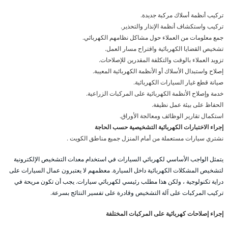
تركيب أنظمة أسلاك مركبة جديدة.
تركيب واستكشاف أنظمة الإنذار والتحذير.
جمع معلومات من العملاء حول مشاكل نظامهم الكهربائي.
تشخيص القضايا الكهربائية واقتراح مسار العمل.
تزويد العملاء بالوقت والتكلفة المقدرين للإصلاحات.
إصلاح واستبدال الأسلاك أو الأنظمة الكهربائية المعيبة.
صيانة قطع غيار السيارات الكهربائية.
خدمة وإصلاح الأنظمة الكهربائية على المركبات الزراعية.
الحفاظ على بيئة عمل نظيفة.
استكمال تقارير الوظائف ومعالجة الأوراق.
إجراء الاختبارات الكهربائية التشخيصية حسب الحاجة
نشتري سيارات مستعملة من أمام المنزل جميع مناطق الكويت .
يتمثل الواجب الأساسي لكهربائي السيارات في استخدام معدات التشخيص الإلكترونية
لتشخيص المشكلات الكهربائية داخل السيارة. معظمهم لا يعتبرون عمال السيارات على
دراية تكنولوجية ، ولكن هذا مطلب رئيسي لكهربائي سيارات. يجب أن تكون مريحة في
تركيب المركبات على آلة التشخيص وقادرة على تفسير النتائج بسرعة.
إجراء إصلاحات كهربائية على المركبات المختلفة