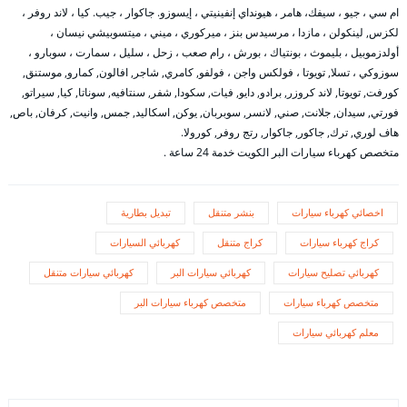
ام سي ، جيو ، سيفك، هامر ، هيونداي إنفينيتي ، إيسوزو. جاكوار ، جيب. كيا ، لاند روفر ،
لكزس, لينكولن ، مازدا ، مرسيدس بنز ، ميركوري ، ميني ، ميتسوبيشي نيسان ،
أولدزموبيل ، بليموث ، بونتياك ، بورش ، رام صعب ، زحل ، سليل ، سمارت ، سوبارو ،
سوزوكي ، تسلا, تويوتا ، فولكس واجن ، فولفو, كامري, شاجر, افالون, كمارو, موستنق,
كورفت, تويوتا, لاند كروزر, برادو, دايو, فيات, سكودا, شفر, سنتافيه, سوناتا, كيا, سيراتو,
فورتي, سيدان, جلانت, صني, لانسر, سوبربان, يوكن, اسكاليد, جمس, وانيت, كرفان, باص,
هاف لوري, ترك, جاكور, جاكوار, رتج روفر, كورولا.
متخصص كهرباء سيارات البر الكويت خدمة 24 ساعة .
اخصائي كهرباء سيارات
بنشر متنقل
تبديل بطارية
كراج كهرباء سيارات
كراج متنقل
كهربائي السيارات
كهربائي تصليح سيارات
كهربائي سيارات البر
كهربائي سيارات متنقل
متخصص كهرباء سيارات
متخصص كهرباء سيارات البر
معلم كهربائي سيارات