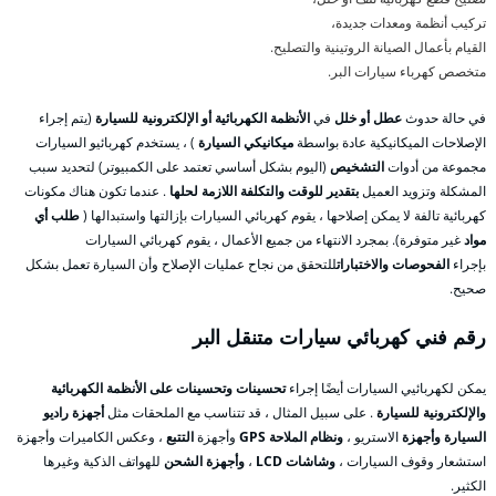
تركيب أنظمة ومعدات جديدة،
القيام بأعمال الصيانة الروتينية والتصليح.
متخصص كهرباء سيارات البر.
في حالة حدوث
عطل أو خلل
في
الأنظمة الكهربائية أو الإلكترونية للسيارة
(يتم إجراء
الإصلاحات الميكانيكية عادة بواسطة
ميكانيكي السيارة
) ، يستخدم كهربائيو السيارات
مجموعة من أدوات
التشخيص
(اليوم بشكل أساسي تعتمد على الكمبيوتر) لتحديد سبب
المشكلة وتزويد العميل
بتقدير للوقت والتكلفة اللازمة لحلها
. عندما تكون هناك مكونات
كهربائية تالفة لا يمكن إصلاحها ، يقوم كهربائي السيارات بإزالتها واستبدالها (
طلب أي
مواد
غير متوفرة). بمجرد الانتهاء من جميع الأعمال ، يقوم كهربائي السيارات
بإجراء
الفحوصات والاختبارات
للتحقق من نجاح عمليات الإصلاح وأن السيارة تعمل بشكل
صحيح.
رقم فني كهربائي سيارات متنقل البر
يمكن لكهربائيي السيارات أيضًا إجراء
تحسينات وتحسينات على الأنظمة الكهربائية
والإلكترونية للسيارة
. على سبيل المثال ، قد تتناسب مع الملحقات مثل
أجهزة راديو
السيارة وأجهزة
الاستريو ،
ونظام الملاحة GPS
وأجهزة
التتبع
، وعكس الكاميرات وأجهزة
استشعار وقوف السيارات ،
وشاشات LCD
،
وأجهزة الشحن
للهواتف الذكية وغيرها
الكثير.