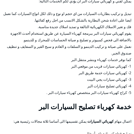
يمكن لفني و كهربائي سيارات البر ان يؤدي لكم الخدمات التالية:
تبديل و تركيب بطاريات السيارات من اي حجم او نوع و ذلك لكل انواع السيارات كما نعمل
ايضا على اعادة شحن البطارية بالشكل الانسب من اجل رفع كفائتها.
فك و تغير الاسلاك الكهربائية التالفة و تمديد اسلاك جديدة مناسبة.
يقوم كهربائي سيارات البر ببرمجة كهرباء السيارة عن طريق استخدام أحدث الاجهزة
بالاضافة الى فحص كمبيوتر و تصليح و صيانة الحساسات للمحرك و للدينمو.
نعمل على صيانة و تركيب الدينمو و السلفات و العادم و سيخ القير و السفايف و تنظيف
صندوق الجير.
كما نوفر خدمات كهرباء وبنشر متنقل البر
1- كهربائي سيارات قريب من موقعي البر
2- كهربائي سيارات خدمة طريق البر
3- كهربائي سيارات يجي البيت
4- كهربائي تصليح سيارات البر
5- كراج كهرباء سيارات البر متخصص كهرباء سيارات البر .
خدمة كهرباء تصليح السيارات البر
اعمال مهام
كهربائي السيارات
يمكن تقسيمها الى أساسا ثلاثة مجالات رئيسية هي:
تصليح قطع كهربائية تلف أو خلل،