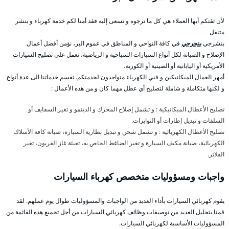
لأن ثقتكم أيها العملاء هي كل ما نرجوه و نسعى إليه فقد أمنا لكم خدمة كهرباء و بنشر
متنقل
بنشرجي
بنجرجي
في كافة النواحي و المناطق في عموم البر، نؤمن أفضل أعمال
الإصلاح و الصيانة لكل أنواع السيارات السياحية و الرياضية، نعمل على تصليح السيارات
الأمريكية أو اليابانية أو الصينية أو الكورية،
أمهر العمال الميكانيكين و فني الكهرباء متواجدون لخدمتكم. تقسم خدماتنا الى عدة أنواع
و لكنها متكاملة و شاملة لتصليح أي عطل مهما كان و من هذه الأعمال :
تصليح الأعطال الميكانيكية : و تشمل إصلاح المحرك و الدينمو و تغير السفايف أو
السلفات و تبديل إطارات أو التوايرات.
تصليح الأعطال الكهربائية : و تشمل شحن و تبديل بطارية السيارة، صيانة كافة الأسلاك
الكهربائية، صيانة مكيف السيارة و تغير الضاغط الخاص به، تعبئة غاز الفريون، تغير
الفلاتر.
واجبات ومسؤوليات متخصص كهرباء السيارات
يقوم كهربائي السيارات بأداء العديد من الواجبات والمسؤوليات طوال يوم عملهم. لقد
قمنا بتحليل العديد من توصيفات وظائف كهربائي السيارات من أجل تجميع هذه القائمة من
المسؤوليات الأساسية لكهربائي السيارات.