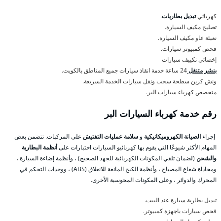
كهربائي
تبديل بطاريات
.
تصليح مكيف السيارة.
نعبئة عاو مكيف السيارة.
فحص كمبيوتر سيارات.
إخصائي تكييف سيارات
بنشر متنقل
24 ساعة خدمة انقاذ سيارات جميع المناطق بالكويت.
ونش كرين سطحة سحب ونقل سيارات الخدمة السريعة.
متخصص كهرباء سيارات البر.
رقم خدمة كهرباء السيارات البر
إجراء
الصيانة الكهروميكانيكية
و
سلامة عمليات التفتيش
على المركبات. تتضمن بعض
المهام الأكثر شيوعًا التي يقوم بها كهربائيو السيارات اختبارات على
أنظمة البطارية
والشحن
(لضمان تلقي المكونات الكهربائية للجهد الصحيح) ، وأنظمة إضاءة السيارة ،
ومحاذاة شعاع المصباح ، وأنظمة الكبح المانعة للانغلاق (ABS) ، ووحدات التحكم في
المحرك والدوائر ، وعلى المكونات المحوسبة الأخرى.
تبديل بطارية سيارة عند البيت.
فحص سيارات باجهزة كمبيوتر.