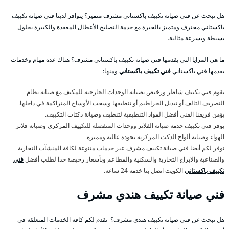
هل تبحث عن فني صيانة تكييف باكستاني مشرف متميز؟ يتوافر لدينا فني صيانة تكييف
باكستاني محترف ومتميز بالخبرة مع خدمة التصليح الأعطال المعقدة والكبيرة بحلول
بسيطة وبسرعة مثالية.
ما هي المزايا التي يقدمها فني صيانة تكييف باكستاني مشرف؟ هناك عدة مهام وخدمات
يقدمها فني باكستاني
فني تكييف باكستاني
ومنها:
يقوم فني تكييف شاطر ورخيص بصيانة الوحدات الخارجية للمكيف مع صيانة نظام
التصريف التالف أو تبديل الخراطيم أو تنظيفها وسحب الأوساخ المتراكمة في داخلها.
يؤمن فريقنا الفني أفضل المواد التنظيفية لتنظيف وصيانة دكتات التكييف.
يوفر فني تكييف خدمة صيانة الفلاتر ووحدات المنفصلة للتكييف المركزي وصيانة فلاتر
الهواء وصيانة ألواح الدكت المركزية بجودة عالية ومميزة.
نوفر لكم أيضا فني صيانة تكييف مشرف عبر خدمات متنوعة لكافة المنشآت التجارية
والصناعية والابراج التجارية والسكنية والمطاعم وبأسعار رخيصة جدا لطلب أفضل
فني
تكييف باكستاني
الكويت اتصل بنا خدمة 24 ساعة.
فني صيانة تكييف هندي مشرف
هل تبحث عن فني صيانة تكييف هندي مشرف؟ نقدم لكم كافة الخدمات المتعلقة في