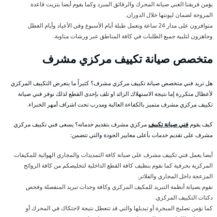
يؤمن فريقنا الغني صيانة المحرك والرقائق المبرد وكما يقوم أيضا بتزيت قاعدة
المروحة لضمان ليونتها خلال الدوران.
متوافرون على مدار 24 ساعة ونعمل طيلة أيام الأسبوع وفي الأعياد وأيام العطل
وجاهزون لتلبية جميع الطلبات في كافة المناطق عبر ورشات مناوبة.
متخصص صيانة تكييف مركزي مشرف
هل تريد فني متخصص صيانة تكييف مركزي مشرف؟ كثيراً ما يتعرض التكييف المركزي
لأعطال متكررة إما نتيجة الاستهلاك الزائد او تلف بإحدى القطع لذلك نوفر فني صيانة
تكييف مركزي مشرف متميز بالكفاءة العالية ومدرب تحت اشراف أمهر الخبراء.
كيف يقوم
فني صيانة تكييف
مركزي مشرف بتقديم خدماته؟ يسعى فني تكييف مركزي
مشرف على تقديم خدمات بأعلى معايير الجودة والتي تتضمن:
أيضا يعمل فني تكييف مشرف على صيانة كافة التمديدات والمجاري الهوائية للمكيفات
المركزية بحرفية كما نقوم بنظيف كافة القطع الداخلية لتخليصكم من كافة الروائح
المزعجة داخل المجاري والفلاتر.
نقوم بصيانة أنظمة التبريد للمكيف المركزي وكافة وحدات تبريد المنفصلة وفحص
دكتات التكييف المركزي.
كما نؤمن تصليح المبخرة أو تبديلها والتي قد تتعطل نتيجة لاحتكاك في المحرك أو