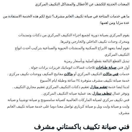
المعدات الحديثة للكشف عن الأعطال والمشاكل التكييف المركزي
ما هي خدمات المتاحة في صيانة تكييف الغانم مشرف؟ تتيح لكم هذه الخدمة الاستفادة من
عدة مزايا ومن اهمها:
يقوم المركزي بصيانة دورية لجميع اجزاء التكييف المركزي من دكتات وتمديدات
ومحرك وحدات تكييف الداخلي والخارجي وغيرها.
نقوم أيضا بتعهد الابراج السكنية والمنشئات الحيوية والصناعية بتركيب أحدث انواع
التكييف المركزي
تبديل القطع التالفة بقطع أصلية وبأسعار رمزية
أول فني
صيانة طباخات
ثلاجات غسالات اتوماتيك فريزات برادات جولة .
خدمات
فني بدالات
التكييف المركزي أو
بدالات
مفاتيح المكيف ووحدات تكييف مركزى .
خدمة صيانة تكييف مشرف متوفرة ٢٤ ساعة وطيلة ايام الأسبوع
لدينا ايضا خدمة
تعقيم منازل
تعقيم دكتات التكييف المركزي تعقيم مجاري التكييف .
ونوفر عمال
تنظيف منازل
بعد عملية صيانه التكييف المركزي .
فني تكييف مركزي لصيانة الماركات العالمية كصيانة سامسونج و صيانة توشيبا و صيانة
وايت و صيانة وايت ويل و صيانة كريازي تواصل معنا دوما على خدمة صيانة تكييف الغانم
مشرف
فني صيانة تكييف باكستاني مشرف