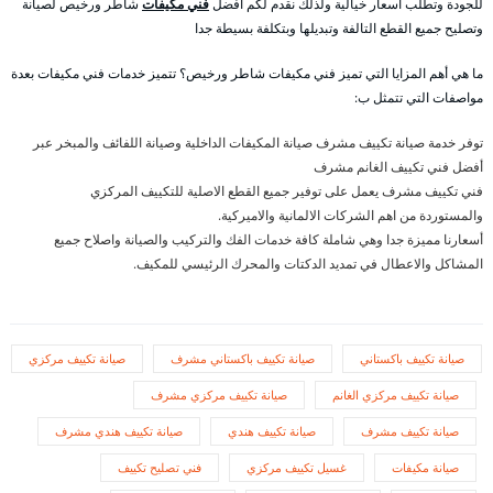
للجودة وتطلب أسعار خيالية ولذلك نقدم لكم أفضل
فني مكيفات
شاطر ورخيص لصيانة
وتصليح جميع القطع التالفة وتبديلها وبتكلفة بسيطة جدا
ما هي أهم المزايا التي تميز فني مكيفات شاطر ورخيص؟ تتميز خدمات فني مكيفات بعدة
مواصفات التي تتمثل ب:
توفر خدمة صيانة تكييف مشرف صيانة المكيفات الداخلية وصيانة اللفائف والمبخر عبر
أفضل فني تكييف الغانم مشرف
فني تكييف مشرف يعمل على توفير جميع القطع الاصلية للتكييف المركزي
والمستوردة من اهم الشركات الالمانية والاميركية.
أسعارنا مميزة جدا وهي شاملة كافة خدمات الفك والتركيب والصيانة واصلاح جميع
المشاكل والاعطال في تمديد الدكتات والمحرك الرئيسي للمكيف.
صيانة تكييف باكستاني
صيانة تكييف باكستاني مشرف
صيانة تكييف مركزي
صيانة تكييف مركزي الغانم
صيانة تكييف مركزي مشرف
صيانة تكييف مشرف
صيانة تكييف هندي
صيانة تكييف هندي مشرف
صيانة مكيفات
غسيل تكييف مركزي
فني تصليح تكييف