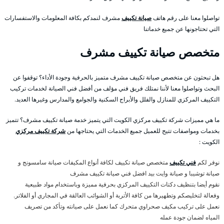
تواصلوا معنا على رقم هاتف
صيانة تكييف
مشرف لنمدكم بكافة المعلومات والاستفسارات
التي تحتاجونها عن جميع خدماتنا
متخصص صيانة تكييف مشرف
هل تبحثون عن متخصص صيانة تكييف مشرف متميز بالحرفية وجودة الأداء؟ توقفوا عن
البحث وتواصلوا معنا لأننا نمتلك فريق فني مؤلف من أفضل فني الصيانة لخدمات تركيب
التكييف المركزي للمنازل والفلل والأبراج السكنية والجوامع والمدارس وغيرها العديد.
ما هي مميزات شركة تكييف مركزي الكويت التي يتميز خدمة صيانة تكييف مشرف؟ تتميز
بخدمات ومواصفات تتيح للعميل جميع الخدمات التي يحتاجها من
شركة تكييف مركزي
الكويت :
نوفر لكم
فني تكييف
متخصص صيانة تكييف لكافة أنواع المكيفات صيانة سامسونج و
صيانة توشيبا و صيانة وايت بيد افضل فني صيانة تكييف مشرف
نقوم أيضا بتنظيف دكتات التكييف المركزي بحرفية مميزة وباستخدام مواد طبيعية
وفعالة لتخليصكم وتطهيرها من كافة الأتربة أو الشوائب العالقة في المجاري أو الفلاتر.
نعمل على تركيب مكيف صحراوي متحرك كما نعمل على صيانته وتأكد من تصريف
المياه لضمان جودة عمله