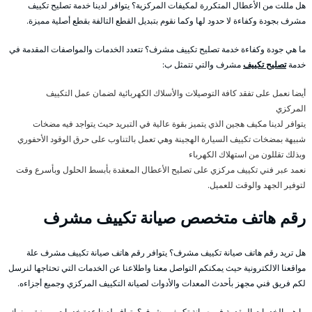
هل مللت من الأعطال المتكررة لمكيفات المركزية؟ يتوافر لدينا خدمة تصليح تكييف
مشرف بجودة وكفاءة لا حدود لها وكما نقوم بتبديل القطع التالفة بقطع أصلية مميزة.
ما هي جودة وكفاءة خدمة تصليح تكييف مشرف؟ تتعدد الخدمات والمواصفات المقدمة في
خدمة
تصليح تكييف
مشرف والتي تتمثل ب:
أيضا نعمل على تفقد كافة التوصيلات والأسلاك الكهربائية لضمان عمل التكييف
المركزي
يتوافر لدينا مكيف هجين الذي يتميز بقوة عالية في التبريد حيث يتواجد فيه مضخات
شبيهة بمضخات تكييف السيارة الهجينة وهي تعمل بالتناوب على حرق الوقود الأحفوري
وبذلك تقللون من استهلاك الكهرباء
نعمد عبر فني تكييف مركزي على تصليح الأعطال المعقدة بأبسط الحلول وبأسرع وقت
لتوفير الجهد والوقت للعميل.
رقم هاتف متخصص صيانة تكييف مشرف
هل تريد رقم هاتف صيانة تكييف مشرف؟ يتوافر رقم هاتف صيانة تكييف مشرف علة
مواقعنا الالكترونية حيث يمكنكم التواصل معنا واطلاعنا عن الخدمات التي تحتاجها لنرسل
لكم فريق فني مجهز بأحدث المعدات والأدوات لصيانة التكييف المركزي وجميع أجزاءه.
ما هي الخدمات المقدمة في صيانة تكييف مشرف؟ يتوافر لدينا عدة خدمات مميزة ومنها: