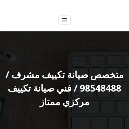
لتجاوز
الكويتية
خدمات وظائف بالكويت
لى
لمحتوى
متخصص صيانة تكييف مشرف /
98548488 / فني صيانة تكييف
مركزي ممتاز