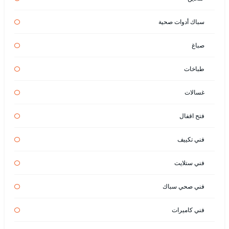
سباك أدوات صحية
صباغ
طباخات
غسالات
فتح اقفال
فني تكييف
فني ستلايت
فني صحي سباك
فني كاميرات