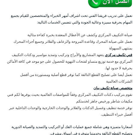
نعمل على تدريب فريقنا الفني تحت اشراف أمهر الخبراء والمتخصصين للقيام بجميع
المهام بحرفية مميزة وعالية الجودة والتي تتضمن الخدمات التالية:
صيانة التكييف المركزي وكشف عن الأعطال المعقدة بخبرة كفاءة مثالية
نعمل على صيانة المحرك وقاعدة المروحة والزعانف والفلاتر وجميع أجزاء المحرك
بمنتهى السهولة
فني تكييف مركزي
يتعهد المشاريع والأبراج وتركيب وتمديد مواسير ودكتات التكييف
المركزي مع خدمة توزيع متساو لفتحات التهوية للحصول على جو موحد في كافة الأماكن
بحرفية لا حدود لها.
نعمل أيضا على تصليح القطع التالفة كما نوفر قطع أصلية ومستوردة من أفضل
الشركات العالمية
متخصص صيانة تكييف بيان
نقوم بتركيب دكتات التكييف المركزي وفقاً للمواصفات العالمية بحيث يوفرها لكم فني
مكيفات شاطر ورخيص جاهز لخدمتكم
نوفر خدمة تنظيف وغسيل الدكتات والفلاتر والوحدات الخارجية والوحدات الداخلية عبر
أفضل خبراء التنظيف.
أسعارنا متميزة وهي شاملة جميع عمليات الفك أو التركيب والتمديد والصيانة الدورية
وتصليح القطع التالفة وخدمتنا متوفرة في اسواق مشرف.