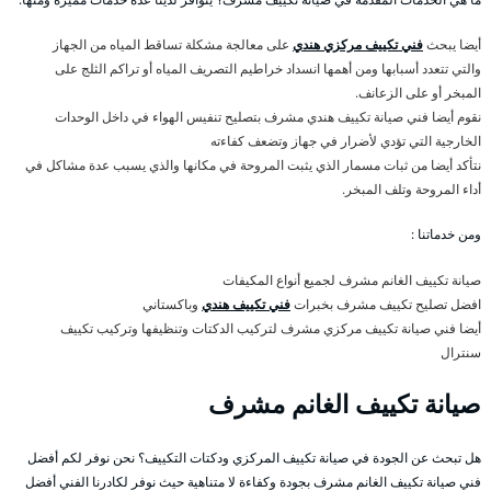
أيضا يبحث
فني تكييف مركزي هندي
على معالجة مشكلة تساقط المياه من الجهاز
والتي تتعدد أسبابها ومن أهمها انسداد خراطيم التصريف المياه أو تراكم الثلج على
المبخر أو على الزعانف.
نقوم أيضا فني صيانة تكييف هندي مشرف بتصليح تنفيس الهواء في داخل الوحدات
الخارجية التي تؤدي لأضرار في جهاز وتضعف كفاءته
نتأكد أيضا من ثبات مسمار الذي يثبت المروحة في مكانها والذي يسبب عدة مشاكل في
أداء المروحة وتلف المبخر.
ومن خدماتنا :
صيانة تكييف الغانم مشرف لجميع أنواع المكيفات
افضل تصليح تكييف مشرف بخبرات
فني تكييف هندي
وباكستاني
أيضا فني صيانة تكييف مركزي مشرف لتركيب الدكتات وتنظيفها وتركيب تكييف
سنترال
صيانة تكييف الغانم مشرف
هل تبحث عن الجودة في صيانة تكييف المركزي ودكتات التكييف؟ نحن نوفر لكم أفضل
فني صيانة تكييف الغانم مشرف بجودة وكفاءة لا متناهية حيث نوفر لكادرنا الفني أفضل