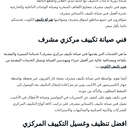
صيانة دورية لدكتات التكييف مع خدمة تبديل الفلاتر والقطع التالفة.
يقوم فني تكييف مشرف بتصليح اللفائف المبخرة وصيانة الوحدات الداخلية والخارجية
بخبرة أفضل فني صيانة تكييف باكستاني مشرف
متوافرون في جميع مناطق اسواق مشرف وضواحيها
شركة تكييف
الكويت بخدمتكم
دائما بأقل سعر.
فني صيانة تكييف مركزي مشرف
ما هي الخدمات التي يقدمها فني صيانة تكييف مركزي مشرف؟ خدماتنا المميزة والمقدمة
بكفاءة ومصداقية عالية عبر أفضل خبراء ومهندسي الصيانة وتتمثل الخدمات المقدمة من
فني تكييف الكويت
ب:
أيضا نقوم بواسطة فني صيانة تكييف مشرف بتعبئة غاز الفريون عبر ضغطه بواسطة
جهاز الكمبريسور في الأنابيب ومن ثم يتم إعادة إشغال التكييف بعد الوصول إلى
الضغط المطلوب والتأكد من جودته
فني تكيف يقوم على كشف عن التسربات في المواسير وصيانة الأعطال في الأنابيب.
يعمل فني صيانة تكييف باكستاني مشرف على تركيب كافة أنواع التكييف المركزي
للشركات والأبنية السكنية والشاليهات والاستراحات
افضل تنظيف وغسيل التكييف المركزي