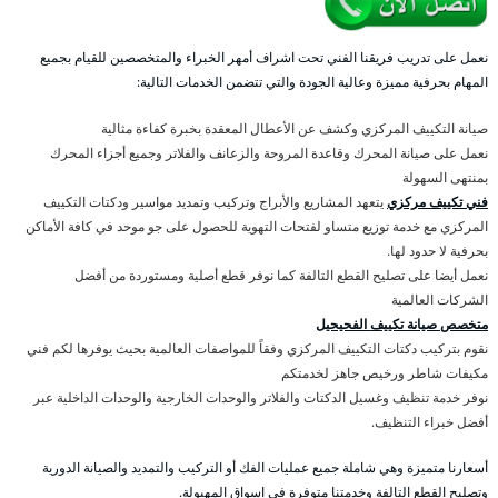
نعمل على تدريب فريقنا الفني تحت اشراف أمهر الخبراء والمتخصصين للقيام بجميع
المهام بحرفية مميزة وعالية الجودة والتي تتضمن الخدمات التالية:
صيانة التكييف المركزي وكشف عن الأعطال المعقدة بخبرة كفاءة مثالية
نعمل على صيانة المحرك وقاعدة المروحة والزعانف والفلاتر وجميع أجزاء المحرك
بمنتهى السهولة
فني تكييف مركزي
يتعهد المشاريع والأبراج وتركيب وتمديد مواسير ودكتات التكييف
المركزي مع خدمة توزيع متساو لفتحات التهوية للحصول على جو موحد في كافة الأماكن
بحرفية لا حدود لها.
نعمل أيضا على تصليح القطع التالفة كما نوفر قطع أصلية ومستوردة من أفضل
الشركات العالمية
متخصص صيانة تكييف الفحيحيل
نقوم بتركيب دكتات التكييف المركزي وفقاً للمواصفات العالمية بحيث يوفرها لكم فني
مكيفات شاطر ورخيص جاهز لخدمتكم
نوفر خدمة تنظيف وغسيل الدكتات والفلاتر والوحدات الخارجية والوحدات الداخلية عبر
أفضل خبراء التنظيف.
أسعارنا متميزة وهي شاملة جميع عمليات الفك أو التركيب والتمديد والصيانة الدورية
وتصليح القطع التالفة وخدمتنا متوفرة في اسواق المهبولة.