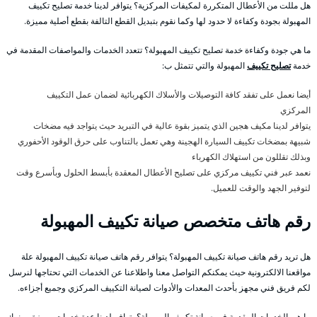
هل مللت من الأعطال المتكررة لمكيفات المركزية؟ يتوافر لدينا خدمة تصليح تكييف
المهبولة بجودة وكفاءة لا حدود لها وكما نقوم بتبديل القطع التالفة بقطع أصلية مميزة.
ما هي جودة وكفاءة خدمة تصليح تكييف المهبولة؟ تتعدد الخدمات والمواصفات المقدمة في
خدمة
تصليح تكييف
المهبولة والتي تتمثل ب:
أيضا نعمل على تفقد كافة التوصيلات والأسلاك الكهربائية لضمان عمل التكييف
المركزي
يتوافر لدينا مكيف هجين الذي يتميز بقوة عالية في التبريد حيث يتواجد فيه مضخات
شبيهة بمضخات تكييف السيارة الهجينة وهي تعمل بالتناوب على حرق الوقود الأحفوري
وبذلك تقللون من استهلاك الكهرباء
نعمد عبر فني تكييف مركزي على تصليح الأعطال المعقدة بأبسط الحلول وبأسرع وقت
لتوفير الجهد والوقت للعميل.
رقم هاتف متخصص صيانة تكييف المهبولة
هل تريد رقم هاتف صيانة تكييف المهبولة؟ يتوافر رقم هاتف صيانة تكييف المهبولة علة
مواقعنا الالكترونية حيث يمكنكم التواصل معنا واطلاعنا عن الخدمات التي تحتاجها لنرسل
لكم فريق فني مجهز بأحدث المعدات والأدوات لصيانة التكييف المركزي وجميع أجزاءه.
ما هي الخدمات المقدمة في صيانة تكييف المهبولة؟ يتوافر لدينا عدة خدمات مميزة ومنها: