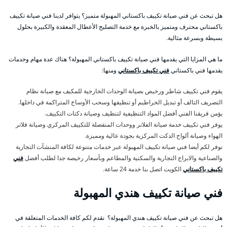
هل تبحث عن فني صيانة تكييف باكستاني المهبولة متميز؟ يتوافر لدينا فني صيانة تكييف
باكستاني محترف ومتميز بالخبرة مع خدمة التصليح الأعطال المعقدة والكبيرة بحلول
بسيطة وبسرعة مثالية.
ما هي المزايا التي يقدمها فني صيانة تكييف باكستاني المهبولة؟ هناك عدة مهام وخدمات
يقدمها فني باكستاني
فني تكييف باكستاني
ومنها:
يقوم فني تكييف شاطر ورخيص بصيانة الوحدات الخارجية للمكيف مع صيانة نظام
التصريف التالف أو تبديل الخراطيم أو تنظيفها وسحب الأوساخ المتراكمة في داخلها.
يؤمن فريقنا الفني أفضل المواد التنظيفية لتنظيف وصيانة دكتات التكييف.
يوفر فني تكييف خدمة صيانة الفلاتر ووحدات المنفصلة للتكييف المركزي وصيانة فلاتر
الهواء وصيانة ألواح الدكت المركزية بجودة عالية ومميزة.
نوفر لكم أيضا فني صيانة تكييف المهبولة عبر خدمات متنوعة لكافة المنشآت التجارية
والصناعية والابراج التجارية والسكنية والمطاعم وبأسعار رخيصة جدا لطلب أفضل
فني
تكييف باكستاني
الكويت اتصل بنا خدمة 24 ساعة.
فني صيانة تكييف هندي المهبولة
هل تبحث عن فني صيانة تكييف هندي المهبولة؟ نقدم لكم كافة الخدمات المتعلقة في