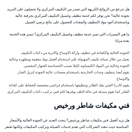
هل تنزعج من الروائح الكريهة التي تصدر من التكييف المركزي ولا تحصلون على التبريد
بجودة عالية؟ نحن نوفر لكم خدمة تنظيف وغسيل التكييف المركزي بحرفية عالية
وباستخدام أجود مواد التنظيف والمعدات للحصول على نتائج ترضي العميل.
ما هي المميزات التي تميز خدمة تنظيف وغسيل التكييف المركزي؟ تتميز هذه الخدمة
بعدة مزايا:
الجودة العالية والكفاءة في تنظيف وازالة الاوساخ والاتربة من دكتات التكييف
نعمل من خلال صيانة تكييف المهبولة على استخدام أفضل مواد معقمة ومطهرة وعالية
الجودة وخالية من المواد الكيمياوية لكيلا تسبب الحساسية للجهاز التنفسي.
نقوم أيضا بتنظيف وحدات الخارجية باستخدام مضخات عالية الجودة لتزيل الغبار
والاوساخ
يقوم كادرنا الفني بفك الفلاتر وتنظيفها باستخدام فراشي مخصصة للحفاظ على كفاءة
الفلتر كما نقوم بتبديله في حالة التلف يوفرها لكم فني تركيب دكتات التكييف المركزي
فني مكيفات شاطر ورخيص
هل تريد أفضل فني مكيفات شاطر ورخيص؟ يبحث العديد عن الجودة العالية والأسعار
المناسبة حيث تتعدد الشركات التي تقدم خدمات الصيانة وتركيب المكيفات ولكنها تفتقر