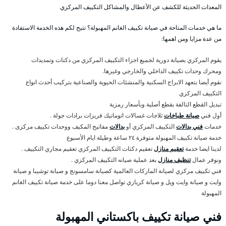
المعدات الحديثة للكشف عن الأعطال والمشاكل التكييف المركزي
ما هي خدمات المتاحة في صيانة تكييف الغانم المهبولة؟ تتيح لكم هذه الخدمة الاستفادة
من عدة مزايا ومن اهمها:
يقوم المركزي بصيانة دورية لجميع اجزاء التكييف المركزي من دكتات وتمديدات
ومحرك وحدات تكييف الداخلي والخارجي وغيرها.
نقوم أيضا بتعهد الابراج السكنية والمنشئات الحيوية والصناعية بتركيب أحدث انواع
التكييف المركزي
تبديل القطع التالفة بقطع أصلية وبأسعار رمزية
أول فني
صيانة طباخات
ثلاجات غسالات اتوماتيك فريزات برادات جولة .
خدمات
فني بدالات
التكييف المركزي أو
بدالات
مفاتيح المكيف ووحدات تكييف مركزى .
خدمة صيانة تكييف المهبولة متوفرة ٢٤ ساعة وطيلة ايام الأسبوع
لدينا ايضا خدمة
تعقيم منازل
تعقيم دكتات التكييف المركزي تعقيم مجاري التكييف .
ونوفر عمال
تنظيف منازل
بعد عملية صيانه التكييف المركزي .
فني تكييف مركزي لصيانة الماركات العالمية كصيانة سامسونج و صيانة توشيبا و صيانة
وايت و صيانة وايت ويل و صيانة كريازي تواصل معنا دوما على خدمة صيانة تكييف الغانم
المهبولة
فني صيانة تكييف باكستاني المهبولة