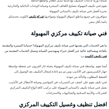
صيانة دورية لدكتات التكييف مع خدمة تبديل الفلاتر والقطع التالفة.
يقوم فني تكييف المهبولة بتصليح اللفائف المبخرة وصيانة الوحدات الداخلية والخارجية
بخبرة أفضل فني صيانة تكييف باكستاني المهبولة
متوافرون في جميع مناطق اسواق المهبولة وضواحيها
شركة تكييف
الكويت بخدمتكم
دائما بأقل سعر.
فني صيانة تكييف مركزي المهبولة
ما هي الخدمات التي يقدمها فني صيانة تكييف مركزي المهبولة؟ خدماتنا المميزة والمقدمة
بكفاءة ومصداقية عالية عبر أفضل خبراء ومهندسي الصيانة وتتمثل الخدمات المقدمة من
فني تكييف الكويت
ب:
أيضا نقوم بواسطة فني صيانة تكييف المهبولة بتعبئة غاز الفريون عبر ضغطه بواسطة
جهاز الكمبريسور في الأنابيب ومن ثم يتم إعادة إشغال التكييف بعد الوصول إلى
الضغط المطلوب والتأكد من جودته
فني تكيف يقوم على كشف عن التسربات في المواسير وصيانة الأعطال في الأنابيب.
يعمل فني صيانة تكييف باكستاني المهبولة على تركيب كافة أنواع التكييف المركزي
للشركات والأبنية السكنية والشاليهات والاستراحات
افضل تنظيف وغسيل التكييف المركزي