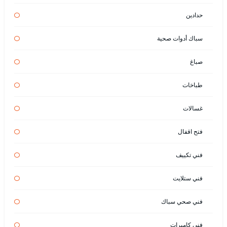
حدادين
سباك أدوات صحية
صباغ
طباخات
غسالات
فتح اقفال
فني تكييف
فني ستلايت
فني صحي سباك
فني كاميرات