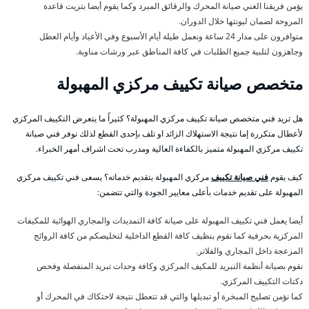
يؤمن فريقنا الغني صيانة المحرك والرقائق المبرد وكما يقوم أيضا بتزيت قاعدة
المروحة لضمان ليونتها خلال الدوران.
متوافرون على مدار 24 ساعة ونعمل طيلة أيام الأسبوع وفي الأعياد وأيام العطل
وجاهزون لتلبية جميع الطلبات في كافة المناطق عبر ورشات مناوبة.
متخصص صيانة تكييف مركزي المهبولة
هل تريد فني متخصص صيانة تكييف مركزي المهبولة؟ كثيراً ما يتعرض التكييف المركزي
لأعطال متكررة إما نتيجة الاستهلاك الزائد او تلف بإحدى القطع لذلك نوفر فني صيانة
تكييف مركزي المهبولة متميز بالكفاءة العالية ومدرب تحت اشراف أمهر الخبراء.
كيف يقوم
فني صيانة تكييف
مركزي المهبولة بتقديم خدماته؟ يسعى فني تكييف مركزي
المهبولة على تقديم خدمات بأعلى معايير الجودة والتي تتضمن:
أيضا يعمل فني تكييف المهبولة على صيانة كافة التمديدات والمجاري الهوائية للمكيفات
المركزية بحرفية كما نقوم بنظيف كافة القطع الداخلية لتخليصكم من كافة الروائح
المزعجة داخل المجاري والفلاتر.
نقوم بصيانة أنظمة التبريد للمكيف المركزي وكافة وحدات تبريد المنفصلة وفحص
دكتات التكييف المركزي.
كما نؤمن تصليح المبخرة أو تبديلها والتي قد تتعطل نتيجة لاحتكاك في المحرك أو