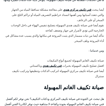
أيضا يبحث
فني تكييف مركزي هندي
على معالجة مشكلة تساقط المياه من الجهاز
والتي تتعدد أسبابها ومن أهمها انسداد خراطيم التصريف المياه أو تراكم الثلج على
المبخر أو على الزعانف.
نقوم أيضا فني صيانة تكييف هندي المهبولة بتصليح تنفيس الهواء في داخل الوحدات
الخارجية التي تؤدي لأضرار في جهاز وتضعف كفاءته
نتأكد أيضا من ثبات مسمار الذي يثبت المروحة في مكانها والذي يسبب عدة مشاكل في
أداء المروحة وتلف المبخر.
ومن خدماتنا :
صيانة تكييف الغانم المهبولة لجميع أنواع المكيفات
افضل تصليح تكييف المهبولة بخبرات
فني تكييف هندي
وباكستاني
أيضا فني صيانة تكييف مركزي المهبولة لتركيب الدكتات وتنظيفها وتركيب تكييف
سنترال
صيانة تكييف الغانم المهبولة
هل تبحث عن الجودة في صيانة تكييف المركزي ودكتات التكييف؟ نحن نوفر لكم أفضل
فني صيانة تكييف الغانم المهبولة بجودة وكفاءة لا متناهية حيث نوفر لكادرنا الفني أفضل