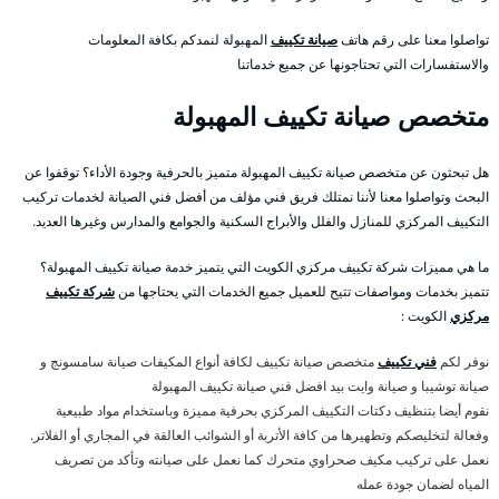
تواصلوا معنا على رقم هاتف
صيانة تكييف
المهبولة لنمدكم بكافة المعلومات
والاستفسارات التي تحتاجونها عن جميع خدماتنا
متخصص صيانة تكييف المهبولة
هل تبحثون عن متخصص صيانة تكييف المهبولة متميز بالحرفية وجودة الأداء؟ توقفوا عن
البحث وتواصلوا معنا لأننا نمتلك فريق فني مؤلف من أفضل فني الصيانة لخدمات تركيب
التكييف المركزي للمنازل والفلل والأبراج السكنية والجوامع والمدارس وغيرها العديد.
ما هي مميزات شركة تكييف مركزي الكويت التي يتميز خدمة صيانة تكييف المهبولة؟
تتميز بخدمات ومواصفات تتيح للعميل جميع الخدمات التي يحتاجها من
شركة تكييف
مركزي
الكويت :
نوفر لكم
فني تكييف
متخصص صيانة تكييف لكافة أنواع المكيفات صيانة سامسونج و
صيانة توشيبا و صيانة وايت بيد افضل فني صيانة تكييف المهبولة
نقوم أيضا بتنظيف دكتات التكييف المركزي بحرفية مميزة وباستخدام مواد طبيعية
وفعالة لتخليصكم وتطهيرها من كافة الأتربة أو الشوائب العالقة في المجاري أو الفلاتر.
نعمل على تركيب مكيف صحراوي متحرك كما نعمل على صيانته وتأكد من تصريف
المياه لضمان جودة عمله