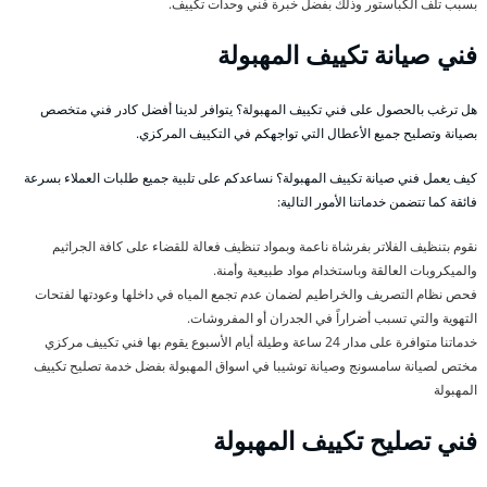
بسبب تلف الكباستور وذلك بفضل خبرة فني وحدات تكييف.
فني صيانة تكييف المهبولة
هل ترغب بالحصول على فني تكييف المهبولة؟ يتوافر لدينا أفضل كادر فني متخصص
بصيانة وتصليح جميع الأعطال التي تواجهكم في التكييف المركزي.
كيف يعمل فني صيانة تكييف المهبولة؟ نساعدكم على تلبية جميع طلبات العملاء بسرعة
فائقة كما تتضمن خدماتنا الأمور التالية:
نقوم بتنظيف الفلاتر بفرشاة ناعمة وبمواد تنظيف فعالة للقضاء على كافة الجراثيم
والميكروبات العالقة وباستخدام مواد طبيعية وأمنة.
فحص نظام التصريف والخراطيم لضمان عدم تجمع المياه في داخلها وعودتها لفتحات
التهوية والتي تسبب أضراراً في الجدران أو المفروشات.
خدماتنا متوافرة على مدار 24 ساعة وطيلة أيام الأسبوع يقوم بها فني تكييف مركزي
مختص لصيانة سامسونج وصيانة توشيبا في اسواق المهبولة بفضل خدمة تصليح تكييف
المهبولة
فني تصليح تكييف المهبولة