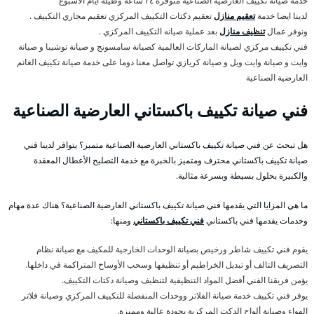
خدمة صيانة تكييف العارضية الصناعية متوفرة ٢٤ ساعة وطيلة ايام الأسبوع
لدينا ايضا خدمة
تعقيم منازل
تعقيم دكتات التكييف المركزي تعقيم مجاري التكييف .
ونوفر عمال
تنظيف منازل
بعد عملية صيانه التكييف المركزي .
فني تكييف مركزي لصيانة الماركات العالمية كصيانة سامسونج و صيانة توشيبا و صيانة
وايت و صيانة وايت ويل و صيانة كريازي تواصل معنا دوما على خدمة صيانة تكييف الغانم
العارضية الصناعية
فني صيانة تكييف باكستاني العارضية الصناعية
هل تبحث عن فني صيانة تكييف باكستاني العارضية الصناعية متميز؟ يتوافر لدينا فني
صيانة تكييف باكستاني محترف ومتميز بالخبرة مع خدمة التصليح الأعطال المعقدة
والكبيرة بحلول بسيطة وبسرعة مثالية.
ما هي المزايا التي يقدمها فني صيانة تكييف باكستاني العارضية الصناعية؟ هناك عدة مهام
وخدمات يقدمها فني باكستاني
فني تكييف باكستاني
ومنها:
يقوم فني تكييف شاطر ورخيص بصيانة الوحدات الخارجية للمكيف مع صيانة نظام
التصريف التالف أو تبديل الخراطيم أو تنظيفها وسحب الأوساخ المتراكمة في داخلها.
يؤمن فريقنا الفني أفضل المواد التنظيفية لتنظيف وصيانة دكتات التكييف.
يوفر فني تكييف خدمة صيانة الفلاتر ووحدات المنفصلة للتكييف المركزي وصيانة فلاتر
الهواء وصيانة ألواح الدكت المركزية بجودة عالية ومميزة.