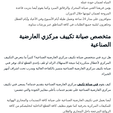
المياه لضمان جودة عمله
يؤمن فريقنا الغني صيانة المحرك والرقائق المبرد وكما يقوم أيضا بتزيت قاعدة
المروحة لضمان ليونتها خلال الدوران.
متوافرون على مدار 24 ساعة ونعمل طيلة أيام الأسبوع وفي الأعياد وأيام العطل
وجاهزون لتلبية جميع الطلبات في كافة المناطق عبر ورشات مناوبة.
متخصص صيانة تكييف مركزي العارضية
الصناعية
هل تريد فني متخصص صيانة تكييف مركزي العارضية الصناعية؟ كثيراً ما يتعرض التكييف
المركزي لأعطال متكررة إما نتيجة الاستهلاك الزائد او تلف بإحدى القطع لذلك نوفر فني
صيانة تكييف مركزي العارضية الصناعية متميز بالكفاءة العالية ومدرب تحت اشراف أمهر
الخبراء.
كيف يقوم
فني صيانة تكييف
مركزي العارضية الصناعية بتقديم خدماته؟ يسعى فني تكييف
مركزي العارضية الصناعية على تقديم خدمات بأعلى معايير الجودة والتي تتضمن:
أيضا يعمل فني تكييف العارضية الصناعية على صيانة كافة التمديدات والمجاري الهوائية
للمكيفات المركزية بحرفية كما نقوم بنظيف كافة القطع الداخلية لتخليصكم من كافة
الروائح المزعجة داخل المجاري والفلاتر.