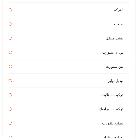
انتركم
بدالات
بنشر متنقل
بي ان سبورت
بين سبورت
تبديل تواير
تركيب ستلايت
تركيب سيراميك
تصليح تلفونات
تصليح سيارات