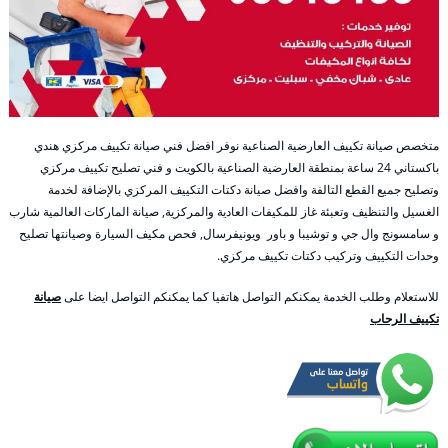
متخصص صيانة تكييف العارضية الصناعية نوفر افضل فني صيانة تكييف مركزي هندي
باكستاني 24 ساعة بمنطقة العارضية الصناعية بالكويت و فني تصليح تكييف مركزي
وتصليح جميع القطع التالفة وافضل صيانة دكتات التكييف المركزي بالإضافة لخدمة
الغسيل والتنظيف وتعبئة غاز للمكيفات العادية والمركزية, صيانة الماركات العالمية شارب
و سامسونج وال جي و توشيبا و باور ويونيفرسال, فحص مكيف السيارة وصيانتها تصليح
وحدات التكييف وتركيب دكتات تكييف مركزي.
للاستعلام وطلب الخدمة يمكنكم التواصل هاتفيا كما يمكنكم التواصل ايضا على
صيانة
تكييف الرحاب