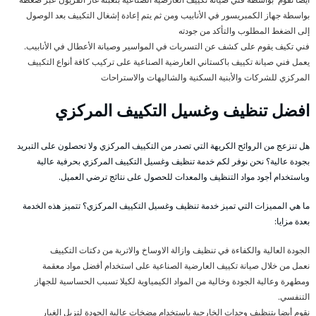
بواسطة جهاز الكمبريسور في الأنابيب ومن ثم يتم إعادة إشغال التكييف بعد الوصول
إلى الضغط المطلوب والتأكد من جودته
فني تكيف يقوم على كشف عن التسربات في المواسير وصيانة الأعطال في الأنابيب.
يعمل فني صيانة تكييف باكستاني العارضية الصناعية على تركيب كافة أنواع التكييف
المركزي للشركات والأبنية السكنية والشاليهات والاستراحات
افضل تنظيف وغسيل التكييف المركزي
هل تنزعج من الروائح الكريهة التي تصدر من التكييف المركزي ولا تحصلون على التبريد
بجودة عالية؟ نحن نوفر لكم خدمة تنظيف وغسيل التكييف المركزي بحرفية عالية
وباستخدام أجود مواد التنظيف والمعدات للحصول على نتائج ترضي العميل.
ما هي المميزات التي تميز خدمة تنظيف وغسيل التكييف المركزي؟ تتميز هذه الخدمة
بعدة مزايا:
الجودة العالية والكفاءة في تنظيف وازالة الاوساخ والاتربة من دكتات التكييف
نعمل من خلال صيانة تكييف العارضية الصناعية على استخدام أفضل مواد معقمة
ومطهرة وعالية الجودة وخالية من المواد الكيمياوية لكيلا تسبب الحساسية للجهاز
التنفسي.
نقوم أيضا بتنظيف وحدات الخارجية باستخدام مضخات عالية الجودة لتزيل الغبار