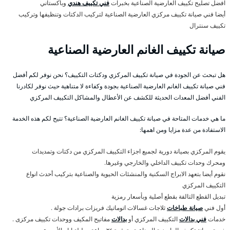
افضل تصليح تكييف العارضية الصناعية بخبرات
فني تكييف هندي
وباكستاني
أيضا فني صيانة تكييف مركزي العارضية الصناعية لتركيب الدكتات وتنظيفها وتركيب
تكييف سنترال
صيانة تكييف الغانم العارضية الصناعية
هل تبحث عن الجودة في صيانة تكييف المركزي ودكتات التكييف؟ نحن نوفر لكم أفضل
فني صيانة تكييف الغانم العارضية الصناعية بجودة وكفاءة لا متناهية حيث نوفر لكادرنا
الفني أفضل المعدات الحديثة للكشف عن الأعطال والمشاكل التكييف المركزي
ما هي خدمات المتاحة في صيانة تكييف الغانم العارضية الصناعية؟ تتيح لكم هذه الخدمة
الاستفادة من عدة مزايا ومن اهمها:
يقوم المركزي بصيانة دورية لجميع اجزاء التكييف المركزي من دكتات وتمديدات
ومحرك وحدات تكييف الداخلي والخارجي وغيرها.
نقوم أيضا بتعهد الابراج السكنية والمنشئات الحيوية والصناعية بتركيب أحدث انواع
التكييف المركزي
تبديل القطع التالفة بقطع أصلية وبأسعار رمزية
أول فني
صيانة طباخات
ثلاجات غسالات اتوماتيك فريزات برادات جولة .
خدمات
فني بدالات
التكييف المركزي أو
بدالات
مفاتيح المكيف ووحدات تكييف مركزى .