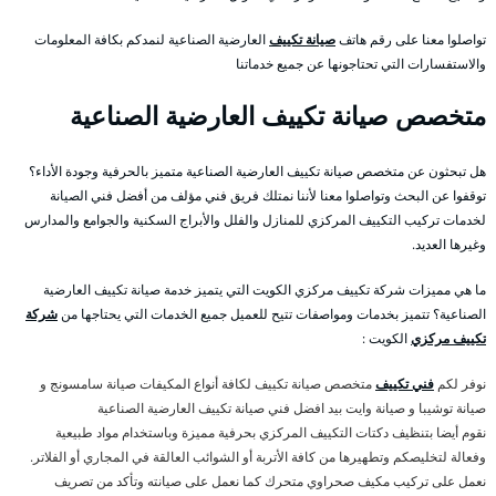
تواصلوا معنا على رقم هاتف
صيانة تكييف
العارضية الصناعية لنمدكم بكافة المعلومات
والاستفسارات التي تحتاجونها عن جميع خدماتنا
متخصص صيانة تكييف العارضية الصناعية
هل تبحثون عن متخصص صيانة تكييف العارضية الصناعية متميز بالحرفية وجودة الأداء؟
توقفوا عن البحث وتواصلوا معنا لأننا نمتلك فريق فني مؤلف من أفضل فني الصيانة
لخدمات تركيب التكييف المركزي للمنازل والفلل والأبراج السكنية والجوامع والمدارس
وغيرها العديد.
ما هي مميزات شركة تكييف مركزي الكويت التي يتميز خدمة صيانة تكييف العارضية
الصناعية؟ تتميز بخدمات ومواصفات تتيح للعميل جميع الخدمات التي يحتاجها من
شركة
تكييف مركزي
الكويت :
نوفر لكم
فني تكييف
متخصص صيانة تكييف لكافة أنواع المكيفات صيانة سامسونج و
صيانة توشيبا و صيانة وايت بيد افضل فني صيانة تكييف العارضية الصناعية
نقوم أيضا بتنظيف دكتات التكييف المركزي بحرفية مميزة وباستخدام مواد طبيعية
وفعالة لتخليصكم وتطهيرها من كافة الأتربة أو الشوائب العالقة في المجاري أو الفلاتر.
نعمل على تركيب مكيف صحراوي متحرك كما نعمل على صيانته وتأكد من تصريف