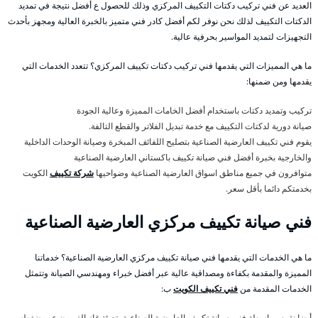
العديد عن فني تركيب دكتات التكييف المركزي وذلك للحصول ع أفضل نتيجة في تمديد
الدكتات التكييف لذلك نحن نوفر لكم أفضل كادر فني متميز بالخبرة العالية ومجهز بأحدث
التجهيزات لتمديد المواسير بحرفية عالية.
ما هي المميزات التي يقدمها فني تركيب دكتات تكييف المركزي؟ تتعدد الخدمات التي
يقدمها ومن ضمنها:
تركيب وتمديد دكتات باستخدام أفضل الخامات المميزة وعالية الجودة
صيانة دورية لدكتات التكييف مع خدمة تبديل الفلاتر والقطع التالفة.
يقوم فني تكييف العارضية الصناعية بتصليح اللفائف المبخرة وصيانة الوحدات الداخلية
والخارجية بخبرة أفضل فني صيانة تكييف باكستاني العارضية الصناعية
متوافرون في جميع مناطق اسواق العارضية الصناعية وضواحيها
شركة تكييف
الكويت
بخدمتكم دائما بأقل سعر.
فني صيانة تكييف مركزي العارضية الصناعية
ما هي الخدمات التي يقدمها فني صيانة تكييف مركزي العارضية الصناعية؟ خدماتنا
المميزة والمقدمة بكفاءة ومصداقية عالية عبر أفضل خبراء ومهندسي الصيانة وتتمثل
الخدمات المقدمة من
فني تكييف الكويت
ب:
أيضا نقوم بواسطة فني صيانة تكييف العارضية الصناعية بتعبئة غاز الفريون عبر ضغطه