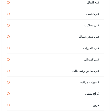
فتح اقفال
فني تكييف
فني ستلايت
فني صحي سباك
فني كاميرات
فني كهربائي
فني مداخن وشفاطات
كاميرات مراقبة
كراج متنقل
كرين