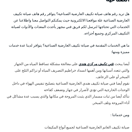
هل تريد رقم هاتف صيانة تكييف العارضية الصناعية؟ يتوافر رقم هاتف صيانة تكييف
العارضية الصناعية علة مواقعنا الالكترونية حيث يمكنكم التواصل معنا واطلاعنا عن
الخدمات التي تحتاجها لنرسل لكم فريق فني مجهز بأحدث المعدات والأدوات لصيانة
التكييف المركزي وجميع أجزاءه.
ما هي الخدمات المقدمة في صيانة تكييف العارضية الصناعية؟ يتوافر لدينا عدة خدمات
مميزة ومنها:
أيضا يبحث
فني تكييف مركزي هندي
على معالجة مشكلة تساقط المياه من الجهاز
والتي تتعدد أسبابها ومن أهمها انسداد خراطيم التصريف المياه أو تراكم الثلج على
المبخر أو على الزعانف.
نقوم أيضا فني صيانة تكييف هندي العارضية الصناعية بتصليح تنفيس الهواء في داخل
الوحدات الخارجية التي تؤدي لأضرار في جهاز وتضعف كفاءته
نتأكد أيضا من ثبات مسمار الذي يثبت المروحة في مكانها والذي يسبب عدة مشاكل في
أداء المروحة وتلف المبخر.
ومن خدماتنا :
صيانة تكييف الغانم العارضية الصناعية لجميع أنواع المكيفات