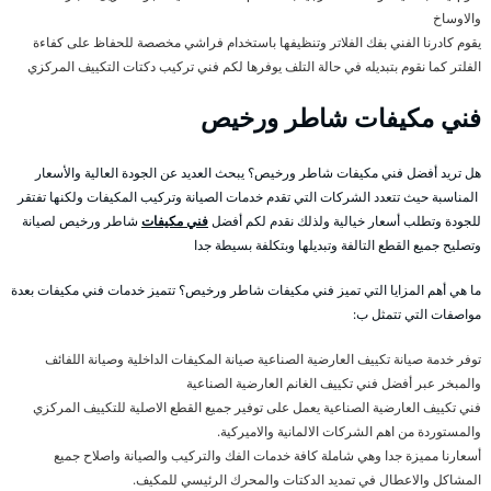
والاوساخ
يقوم كادرنا الفني بفك الفلاتر وتنظيفها باستخدام فراشي مخصصة للحفاظ على كفاءة
الفلتر كما نقوم بتبديله في حالة التلف يوفرها لكم فني تركيب دكتات التكييف المركزي
فني مكيفات شاطر ورخيص
هل تريد أفضل فني مكيفات شاطر ورخيص؟ يبحث العديد عن الجودة العالية والأسعار
المناسبة حيث تتعدد الشركات التي تقدم خدمات الصيانة وتركيب المكيفات ولكنها تفتقر
للجودة وتطلب أسعار خيالية ولذلك نقدم لكم أفضل
فني مكيفات
شاطر ورخيص لصيانة
وتصليح جميع القطع التالفة وتبديلها وبتكلفة بسيطة جدا
ما هي أهم المزايا التي تميز فني مكيفات شاطر ورخيص؟ تتميز خدمات فني مكيفات بعدة
مواصفات التي تتمثل ب:
توفر خدمة صيانة تكييف العارضية الصناعية صيانة المكيفات الداخلية وصيانة اللفائف
والمبخر عبر أفضل فني تكييف الغانم العارضية الصناعية
فني تكييف العارضية الصناعية يعمل على توفير جميع القطع الاصلية للتكييف المركزي
والمستوردة من اهم الشركات الالمانية والاميركية.
أسعارنا مميزة جدا وهي شاملة كافة خدمات الفك والتركيب والصيانة واصلاح جميع
المشاكل والاعطال في تمديد الدكتات والمحرك الرئيسي للمكيف.