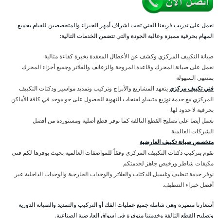
نعمل على تدريب فريقنا الفني تحت اشراف أمهر الخبراء والمتخصصين للقيام بجميع
المهام بحرفية مميزة وعالية الجودة والتي تتضمن الخدمات التالية:
صيانة التكييف المركزي وكشف عن الأعطال المعقدة بخبرة كفاءة مثالية
نعمل على صيانة المحرك وقاعدة المروحة والزعانف والفلاتر وجميع أجزاء المحرك
بمنتهى السهولة
فني تكييف مركزي
يتعهد المشاريع والأبراج وتركيب وتمديد مواسير ودكتات التكييف
المركزي مع خدمة توزيع متساو لفتحات التهوية للحصول على جو موحد في كافة الأماكن
بحرفية لا حدود لها.
نعمل أيضا على تصليح القطع التالفة كما نوفر قطع أصلية ومستوردة من أفضل
الشركات العالمية
متخصص صيانة تكييف العارضية
نقوم بتركيب دكتات التكييف المركزي وفقاً للمواصفات العالمية بحيث يوفرها لكم فني
مكيفات شاطر ورخيص جاهز لخدمتكم
نوفر خدمة تنظيف وغسيل الدكتات والفلاتر والوحدات الخارجية والوحدات الداخلية عبر
أفضل خبراء التنظيف.
أسعارنا متميزة وهي شاملة جميع عمليات الفك أو التركيب والتمديد والصيانة الدورية
وتصليح القطع التالفة وخدمتنا متوفرة في اسواق العارضية الصناعية.