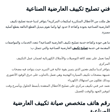
فني تصليح تكييف العارضية الصناعية
هل مللت من الأعطال المتكررة لمكيفات المركزية؟ يتوافر لدينا خدمة تصليح تكييف
العارضية الصناعية بجودة وكفاءة لا حدود لها وكما نقوم بتبديل القطع التالفة بقطع أصلية
مميزة.
ما هي جودة وكفاءة خدمة تصليح تكييف العارضية الصناعية؟ تتعدد الخدمات والمواصفات
المقدمة في خدمة
تصليح تكييف
العارضية الصناعية والتي تتمثل ب:
أيضا نعمل على تفقد كافة التوصيلات والأسلاك الكهربائية لضمان عمل التكييف
المركزي
يتوافر لدينا مكيف هجين الذي يتميز بقوة عالية في التبريد حيث يتواجد فيه مضخات
شبيهة بمضخات تكييف السيارة الهجينة وهي تعمل بالتناوب على حرق الوقود الأحفوري
وبذلك تقللون من استهلاك الكهرباء
نعمد عبر فني تكييف مركزي على تصليح الأعطال المعقدة بأبسط الحلول وبأسرع وقت
لتوفير الجهد والوقت للعميل.
رقم هاتف متخصص صيانة تكييف العارضية
الصناعية