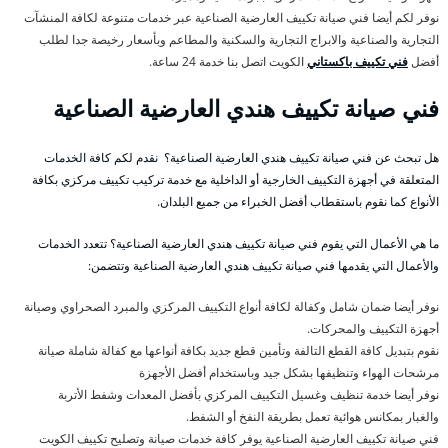
نوفر لكم أيضا فني صيانة تكييف العارضية الصناعية عبر خدمات متنوعة لكافة المنشآت
التجارية والصناعية والابراج التجارية والسكنية والمطاعم وبأسعار رخيصة جدا لطلب
أفضل
فني تكييف باكستاني
الكويت اتصل بنا خدمة 24 ساعة.
فني صيانة تكييف هندي العارضية الصناعية
هل تبحث عن فني صيانة تكييف هندي العارضية الصناعية؟ نقدم لكم كافة الخدمات
المتعلقة في أجهزة التكييف الخارجية أو الداخلية مع خدمة تركيب تكييف مركزي بكافة
الأنواع كما نقوم باستقطاب أفضل الخبراء من جميع البلدان.
ما هي الأعمال التي يقوم فني صيانة تكييف هندي العارضية الصناعية؟ تتعدد الخدمات
والأعمال التي يقدمها فني صيانة تكييف هندي العارضية الصناعية وتتضمن:
نوفر أيضا ضمان شامل وكفالة لكافة أنواع التكييف المركزي والمبرد الصحراوي وصيانة
أجهزة التكييف والمحركات.
نقوم بتبديل كافة القطع التالفة وتأمين قطع جديد بكافة أنواعها مع كفالة شاملة صيانة
مرشحات الهواء وتنظيفها بشكل جيد وباستخدام أفضل الأجهزة
نوفر أيضا خدمة تنظيف وغسيل التكييف المركزي بأفضل المعدات وشفط الأتربة
والغبار بمكانس هوائية تعمل بطريقة النفخ أو الشفط.
فني صيانة تكييف العارضية الصناعية يوفر كافة خدمات صيانة وتصليح تكييف الكويت