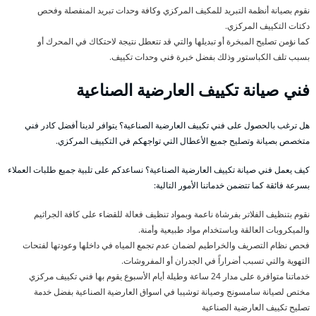
نقوم بصيانة أنظمة التبريد للمكيف المركزي وكافة وحدات تبريد المنفصلة وفحص
دكتات التكييف المركزي.
كما نؤمن تصليح المبخرة أو تبديلها والتي قد تتعطل نتيجة لاحتكاك في المحرك أو
بسبب تلف الكباستور وذلك بفضل خبرة فني وحدات تكييف.
فني صيانة تكييف العارضية الصناعية
هل ترغب بالحصول على فني تكييف العارضية الصناعية؟ يتوافر لدينا أفضل كادر فني
متخصص بصيانة وتصليح جميع الأعطال التي تواجهكم في التكييف المركزي.
كيف يعمل فني صيانة تكييف العارضية الصناعية؟ نساعدكم على تلبية جميع طلبات العملاء
بسرعة فائقة كما تتضمن خدماتنا الأمور التالية:
نقوم بتنظيف الفلاتر بفرشاة ناعمة وبمواد تنظيف فعالة للقضاء على كافة الجراثيم
والميكروبات العالقة وباستخدام مواد طبيعية وأمنة.
فحص نظام التصريف والخراطيم لضمان عدم تجمع المياه في داخلها وعودتها لفتحات
التهوية والتي تسبب أضراراً في الجدران أو المفروشات.
خدماتنا متوافرة على مدار 24 ساعة وطيلة أيام الأسبوع يقوم بها فني تكييف مركزي
مختص لصيانة سامسونج وصيانة توشيبا في اسواق العارضية الصناعية بفضل خدمة
تصليح تكييف العارضية الصناعية