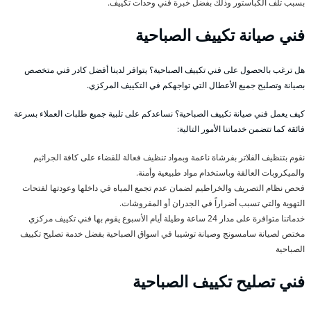
بسبب تلف الكباستور وذلك بفضل خبرة فني وحدات تكييف.
فني صيانة تكييف الصباحية
هل ترغب بالحصول على فني تكييف الصباحية؟ يتوافر لدينا أفضل كادر فني متخصص
بصيانة وتصليح جميع الأعطال التي تواجهكم في التكييف المركزي.
كيف يعمل فني صيانة تكييف الصباحية؟ نساعدكم على تلبية جميع طلبات العملاء بسرعة
فائقة كما تتضمن خدماتنا الأمور التالية:
نقوم بتنظيف الفلاتر بفرشاة ناعمة وبمواد تنظيف فعالة للقضاء على كافة الجراثيم
والميكروبات العالقة وباستخدام مواد طبيعية وأمنة.
فحص نظام التصريف والخراطيم لضمان عدم تجمع المياه في داخلها وعودتها لفتحات
التهوية والتي تسبب أضراراً في الجدران أو المفروشات.
خدماتنا متوافرة على مدار 24 ساعة وطيلة أيام الأسبوع يقوم بها فني تكييف مركزي
مختص لصيانة سامسونج وصيانة توشيبا في اسواق الصباحية بفضل خدمة تصليح تكييف
الصباحية
فني تصليح تكييف الصباحية