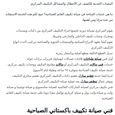
المعدات الحديثة للكشف عن الأعطال والمشاكل التكييف المركزي
ما هي خدمات المتاحة في صيانة تكييف الغانم الصباحية؟ تتيح لكم هذه الخدمة الاستفادة
من عدة مزايا ومن اهمها:
يقوم المركزي بصيانة دورية لجميع اجزاء التكييف المركزي من دكتات وتمديدات
ومحرك وحدات تكييف الداخلي والخارجي وغيرها.
نقوم أيضا بتعهد الابراج السكنية والمنشئات الحيوية والصناعية بتركيب أحدث انواع
التكييف المركزي
تبديل القطع التالفة بقطع أصلية وبأسعار رمزية
أول فني
صيانة طباخات
ثلاجات غسالات اتوماتيك فريزات برادات جولة .
خدمات
فني بدالات
التكييف المركزي أو
بدالات
مفاتيح المكيف ووحدات تكييف مركزى .
خدمة صيانة تكييف الصباحية متوفرة ٢٤ ساعة وطيلة ايام الأسبوع
لدينا ايضا خدمة
تعقيم منازل
تعقيم دكتات التكييف المركزي تعقيم مجاري التكييف .
ونوفر عمال
تنظيف منازل
بعد عملية صيانه التكييف المركزي .
فني تكييف مركزي لصيانة الماركات العالمية كصيانة سامسونج و صيانة توشيبا و صيانة
وايت و صيانة وايت ويل و صيانة كريازي تواصل معنا دوما على خدمة صيانة تكييف الغانم
الصباحية
فني صيانة تكييف باكستاني الصباحية