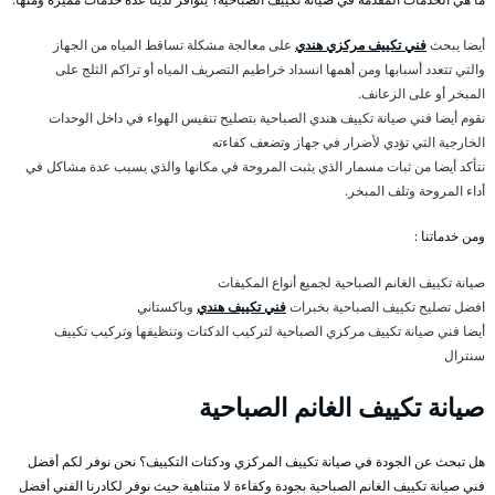
أيضا يبحث
فني تكييف مركزي هندي
على معالجة مشكلة تساقط المياه من الجهاز
والتي تتعدد أسبابها ومن أهمها انسداد خراطيم التصريف المياه أو تراكم الثلج على
المبخر أو على الزعانف.
نقوم أيضا فني صيانة تكييف هندي الصباحية بتصليح تنفيس الهواء في داخل الوحدات
الخارجية التي تؤدي لأضرار في جهاز وتضعف كفاءته
نتأكد أيضا من ثبات مسمار الذي يثبت المروحة في مكانها والذي يسبب عدة مشاكل في
أداء المروحة وتلف المبخر.
ومن خدماتنا :
صيانة تكييف الغانم الصباحية لجميع أنواع المكيفات
افضل تصليح تكييف الصباحية بخبرات
فني تكييف هندي
وباكستاني
أيضا فني صيانة تكييف مركزي الصباحية لتركيب الدكتات وتنظيفها وتركيب تكييف
سنترال
صيانة تكييف الغانم الصباحية
هل تبحث عن الجودة في صيانة تكييف المركزي ودكتات التكييف؟ نحن نوفر لكم أفضل
فني صيانة تكييف الغانم الصباحية بجودة وكفاءة لا متناهية حيث نوفر لكادرنا الفني أفضل