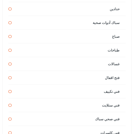
حدادين
سباك أدوات صحية
صباغ
طباخات
غسالات
فتح اقفال
فني تكييف
فني ستلايت
فني صحي سباك
فني كاميرات