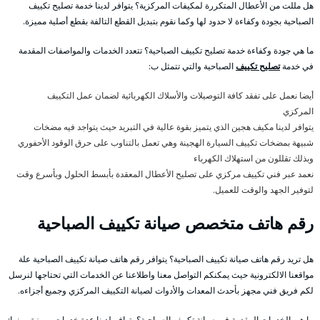
هل مللت من الأعطال المتكررة لمكيفات المركزية؟ يتوافر لدينا خدمة تصليح تكييف
الصباحية بجودة وكفاءة لا حدود لها وكما نقوم بتبديل القطع التالفة بقطع أصلية مميزة.
ما هي جودة وكفاءة خدمة تصليح تكييف الصباحية؟ تتعدد الخدمات والمواصفات المقدمة
في خدمة
تصليح تكييف
الصباحية والتي تتمثل ب:
أيضا نعمل على تفقد كافة التوصيلات والأسلاك الكهربائية لضمان عمل التكييف
المركزي
يتوافر لدينا مكيف هجين الذي يتميز بقوة عالية في التبريد حيث يتواجد فيه مضخات
شبيهة بمضخات تكييف السيارة الهجينة وهي تعمل بالتناوب على حرق الوقود الأحفوري
وبذلك تقللون من استهلاك الكهرباء
نعمد عبر فني تكييف مركزي على تصليح الأعطال المعقدة بأبسط الحلول وبأسرع وقت
لتوفير الجهد والوقت للعميل.
رقم هاتف متخصص صيانة تكييف الصباحية
هل تريد رقم هاتف صيانة تكييف الصباحية؟ يتوافر رقم هاتف صيانة تكييف الصباحية علة
مواقعنا الالكترونية حيث يمكنكم التواصل معنا واطلاعنا عن الخدمات التي تحتاجها لنرسل
لكم فريق فني مجهز بأحدث المعدات والأدوات لصيانة التكييف المركزي وجميع أجزاءه.
ما هي الخدمات المقدمة في صيانة تكييف الصباحية؟ يتوافر لدينا عدة خدمات مميزة ومنها: