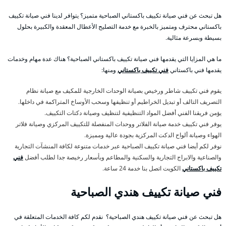
هل تبحث عن فني صيانة تكييف باكستاني الصباحية متميز؟ يتوافر لدينا فني صيانة تكييف
باكستاني محترف ومتميز بالخبرة مع خدمة التصليح الأعطال المعقدة والكبيرة بحلول
بسيطة وبسرعة مثالية.
ما هي المزايا التي يقدمها فني صيانة تكييف باكستاني الصباحية؟ هناك عدة مهام وخدمات
يقدمها فني باكستاني
فني تكييف باكستاني
ومنها:
يقوم فني تكييف شاطر ورخيص بصيانة الوحدات الخارجية للمكيف مع صيانة نظام
التصريف التالف أو تبديل الخراطيم أو تنظيفها وسحب الأوساخ المتراكمة في داخلها.
يؤمن فريقنا الفني أفضل المواد التنظيفية لتنظيف وصيانة دكتات التكييف.
يوفر فني تكييف خدمة صيانة الفلاتر ووحدات المنفصلة للتكييف المركزي وصيانة فلاتر
الهواء وصيانة ألواح الدكت المركزية بجودة عالية ومميزة.
نوفر لكم أيضا فني صيانة تكييف الصباحية عبر خدمات متنوعة لكافة المنشآت التجارية
والصناعية والابراج التجارية والسكنية والمطاعم وبأسعار رخيصة جدا لطلب أفضل
فني
تكييف باكستاني
الكويت اتصل بنا خدمة 24 ساعة.
فني صيانة تكييف هندي الصباحية
هل تبحث عن فني صيانة تكييف هندي الصباحية؟ نقدم لكم كافة الخدمات المتعلقة في