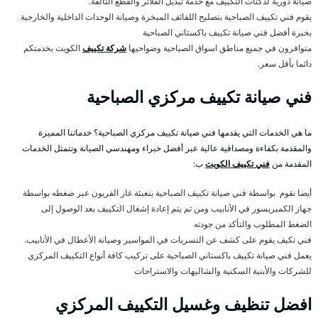
صيانة دورية لدكتات التكييف مع خدمة تبديل الفلاتر والقطع التالفة.
يقوم فني تكييف الصباحية بتصليح اللفائف المبخرة وصيانة الوحدات الداخلية والخارجية
بخبرة أفضل فني صيانة تكييف باكستاني الصباحية
متوافرون في جميع مناطق اسواق الصباحية وضواحيها
شركة تكييف
الكويت بخدمتكم
دائما بأقل سعر.
فني صيانة تكييف مركزي الصباحية
ما هي الخدمات التي يقدمها فني صيانة تكييف مركزي الصباحية؟ خدماتنا المميزة
والمقدمة بكفاءة ومصداقية عالية عبر أفضل خبراء ومهندسي الصيانة وتتمثل الخدمات
المقدمة من
فني تكييف الكويت
ب:
أيضا نقوم بواسطة فني صيانة تكييف الصباحية بتعبئة غاز الفريون عبر ضغطه بواسطة
جهاز الكمبريسور في الأنابيب ومن ثم يتم إعادة إشغال التكييف بعد الوصول إلى
الضغط المطلوب والتأكد من جودته
فني تكيف يقوم على كشف عن التسربات في المواسير وصيانة الأعطال في الأنابيب.
يعمل فني صيانة تكييف باكستاني الصباحية على تركيب كافة أنواع التكييف المركزي
للشركات والأبنية السكنية والشاليهات والاستراحات
افضل تنظيف وغسيل التكييف المركزي