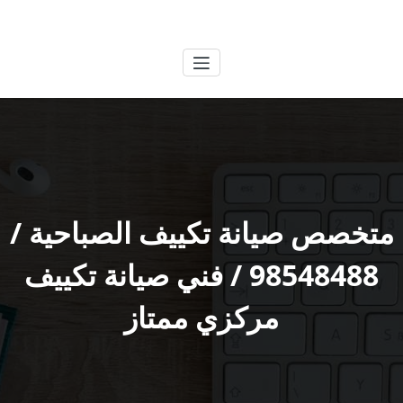
لتجاوز
الكويتية
خدمات وظائف بالكويت
لى
لمحتوى
متخصص صيانة تكييف الصباحية /
98548488 / فني صيانة تكييف
مركزي ممتاز