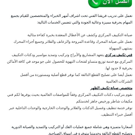
نعمل على تدريب فريقنا الفني تحت اشراف أمهر الخبراء والمتخصصين للقيام بجميع
المهام بحرفية مميزة وعالية الجودة والتي تتضمن الخدمات التالية:
صيانة التكييف المركزي وكشف عن الأعطال المعقدة بخبرة كفاءة مثالية
نعمل على صيانة المحرك وقاعدة المروحة والزعانف والفلاتر وجميع أجزاء المحرك
بمنتهى السهولة
فني تكييف مركزي
يتعهد المشاريع والأبراج وتركيب وتمديد مواسير ودكتات التكييف
المركزي مع خدمة توزيع متساو لفتحات التهوية للحصول على جو موحد في كافة الأماكن
بحرفية لا حدود لها.
نعمل أيضا على تصليح القطع التالفة كما نوفر قطع أصلية ومستوردة من أفضل
الشركات العالمية
متخصص صيانة تكييف الظهر
نقوم بتركيب دكتات التكييف المركزي وفقاً للمواصفات العالمية بحيث يوفرها لكم فني
مكيفات شاطر ورخيص جاهز لخدمتكم
نوفر خدمة تنظيف وغسيل الدكتات والفلاتر والوحدات الخارجية والوحدات الداخلية عبر
أفضل خبراء التنظيف.
أسعارنا متميزة وهي شاملة جميع عمليات الفك أو التركيب والتمديد والصيانة الدورية
وتصليح القطع التالفة وخدمتنا متوفرة في اسواق الصباحية.