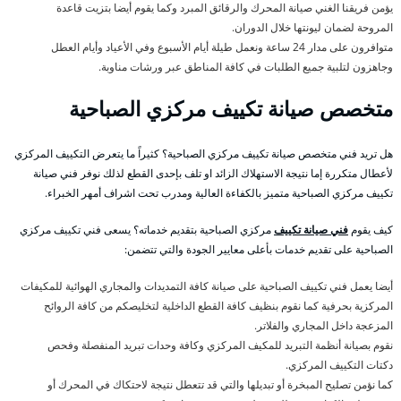
يؤمن فريقنا الغني صيانة المحرك والرقائق المبرد وكما يقوم أيضا بتزيت قاعدة
المروحة لضمان ليونتها خلال الدوران.
متوافرون على مدار 24 ساعة ونعمل طيلة أيام الأسبوع وفي الأعياد وأيام العطل
وجاهزون لتلبية جميع الطلبات في كافة المناطق عبر ورشات مناوبة.
متخصص صيانة تكييف مركزي الصباحية
هل تريد فني متخصص صيانة تكييف مركزي الصباحية؟ كثيراً ما يتعرض التكييف المركزي
لأعطال متكررة إما نتيجة الاستهلاك الزائد او تلف بإحدى القطع لذلك نوفر فني صيانة
تكييف مركزي الصباحية متميز بالكفاءة العالية ومدرب تحت اشراف أمهر الخبراء.
كيف يقوم
فني صيانة تكييف
مركزي الصباحية بتقديم خدماته؟ يسعى فني تكييف مركزي
الصباحية على تقديم خدمات بأعلى معايير الجودة والتي تتضمن:
أيضا يعمل فني تكييف الصباحية على صيانة كافة التمديدات والمجاري الهوائية للمكيفات
المركزية بحرفية كما نقوم بنظيف كافة القطع الداخلية لتخليصكم من كافة الروائح
المزعجة داخل المجاري والفلاتر.
نقوم بصيانة أنظمة التبريد للمكيف المركزي وكافة وحدات تبريد المنفصلة وفحص
دكتات التكييف المركزي.
كما نؤمن تصليح المبخرة أو تبديلها والتي قد تتعطل نتيجة لاحتكاك في المحرك أو