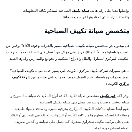
تواصلوا معنا على رقم هاتف
صيانة تكييف
الصباحية لنمدكم بكافة المعلومات
والاستفسارات التي تحتاجونها عن جميع خدماتنا
متخصص صيانة تكييف الصباحية
هل تبحثون عن متخصص صيانة تكييف الصباحية متميز بالحرفية وجودة الأداء؟ توقفوا عن
البحث وتواصلوا معنا لأننا نمتلك فريق فني مؤلف من أفضل فني الصيانة لخدمات تركيب
التكييف المركزي للمنازل والفلل والأبراج السكنية والجوامع والمدارس وغيرها العديد.
ما هي مميزات شركة تكييف مركزي الكويت التي يتميز خدمة صيانة تكييف الصباحية؟
تتميز بخدمات ومواصفات تتيح للعميل جميع الخدمات التي يحتاجها من
شركة تكييف
مركزي
الكويت :
نوفر لكم
فني تكييف
متخصص صيانة تكييف لكافة أنواع المكيفات صيانة سامسونج و
صيانة توشيبا و صيانة وايت بيد افضل فني صيانة تكييف الصباحية
نقوم أيضا بتنظيف دكتات التكييف المركزي بحرفية مميزة وباستخدام مواد طبيعية
وفعالة لتخليصكم وتطهيرها من كافة الأتربة أو الشوائب العالقة في المجاري أو الفلاتر.
نعمل على تركيب مكيف صحراوي متحرك كما نعمل على صيانته وتأكد من تصريف
المياه لضمان جودة عمله