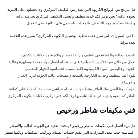
هل تنزعج من الروائح الكريهة التي تصدر من التكييف المركزي ولا تحصلون على التبريد
بجودة عالية؟ نحن نوفر لكم خدمة تنظيف وغسيل التكييف المركزي بحرفية عالية
وباستخدام أجود مواد التنظيف والمعدات للحصول على نتائج ترضي العميل.
ما هي المميزات التي تميز خدمة تنظيف وغسيل التكييف المركزي؟ تتميز هذه الخدمة
بعدة مزايا:
الجودة العالية والكفاءة في تنظيف وازالة الاوساخ والاتربة من دكتات التكييف
نعمل من خلال صيانة تكييف الصباحية على استخدام أفضل مواد معقمة ومطهرة وعالية
الجودة وخالية من المواد الكيمياوية لكيلا تسبب الحساسية للجهاز التنفسي.
نقوم أيضا بتنظيف وحدات الخارجية باستخدام مضخات عالية الجودة لتزيل الغبار
والاوساخ
يقوم كادرنا الفني بفك الفلاتر وتنظيفها باستخدام فراشي مخصصة للحفاظ على كفاءة
الفلتر كما نقوم بتبديله في حالة التلف يوفرها لكم فني تركيب دكتات التكييف المركزي
فني مكيفات شاطر ورخيص
هل تريد أفضل فني مكيفات شاطر ورخيص؟ يبحث العديد عن الجودة العالية والأسعار
المناسبة حيث تتعدد الشركات التي تقدم خدمات الصيانة وتركيب المكيفات ولكنها تفتقر