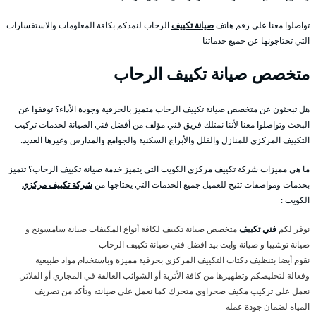
تواصلوا معنا على رقم هاتف
صيانة تكييف
الرحاب لنمدكم بكافة المعلومات والاستفسارات
التي تحتاجونها عن جميع خدماتنا
متخصص صيانة تكييف الرحاب
هل تبحثون عن متخصص صيانة تكييف الرحاب متميز بالحرفية وجودة الأداء؟ توقفوا عن
البحث وتواصلوا معنا لأننا نمتلك فريق فني مؤلف من أفضل فني الصيانة لخدمات تركيب
التكييف المركزي للمنازل والفلل والأبراج السكنية والجوامع والمدارس وغيرها العديد.
ما هي مميزات شركة تكييف مركزي الكويت التي يتميز خدمة صيانة تكييف الرحاب؟ تتميز
بخدمات ومواصفات تتيح للعميل جميع الخدمات التي يحتاجها من
شركة تكييف مركزي
الكويت :
نوفر لكم
فني تكييف
متخصص صيانة تكييف لكافة أنواع المكيفات صيانة سامسونج و
صيانة توشيبا و صيانة وايت بيد افضل فني صيانة تكييف الرحاب
نقوم أيضا بتنظيف دكتات التكييف المركزي بحرفية مميزة وباستخدام مواد طبيعية
وفعالة لتخليصكم وتطهيرها من كافة الأتربة أو الشوائب العالقة في المجاري أو الفلاتر.
نعمل على تركيب مكيف صحراوي متحرك كما نعمل على صيانته وتأكد من تصريف
المياه لضمان جودة عمله