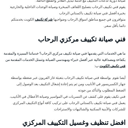
صيانة دورية لدكتات التكييف مع خدمة تبديل الفلاتر والقطع التالفة.
يقوم فني تكييف الرحاب بتصليح اللفائف المبخرة وصيانة الوحدات الداخلية والخارجية
بخبرة أفضل فني صيانة تكييف باكستاني الرحاب
متوافرون في جميع مناطق اسواق الرحاب وضواحيها
شركة تكييف
الكويت بخدمتكم
دائما بأقل سعر.
فني صيانة تكييف مركزي الرحاب
ما هي الخدمات التي يقدمها فني صيانة تكييف مركزي الرحاب؟ خدماتنا المميزة والمقدمة
بكفاءة ومصداقية عالية عبر أفضل خبراء ومهندسي الصيانة وتتمثل الخدمات المقدمة من
فني تكييف الكويت
ب:
أيضا نقوم بواسطة فني صيانة تكييف الرحاب بتعبئة غاز الفريون عبر ضغطه بواسطة
جهاز الكمبريسور في الأنابيب ومن ثم يتم إعادة إشغال التكييف بعد الوصول إلى
الضغط المطلوب والتأكد من جودته
فني تكيف يقوم على كشف عن التسربات في المواسير وصيانة الأعطال في الأنابيب.
يعمل فني صيانة تكييف باكستاني الرحاب على تركيب كافة أنواع التكييف المركزي
للشركات والأبنية السكنية والشاليهات والاستراحات
افضل تنظيف وغسيل التكييف المركزي