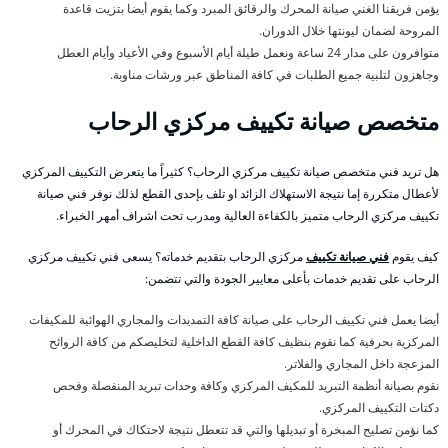
يؤمن فريقنا الغني صيانة المحرك والرقائق المبرد وكما يقوم أيضا بتزيت قاعدة
المروحة لضمان ليونتها خلال الدوران.
متوافرون على مدار 24 ساعة ونعمل طيلة أيام الأسبوع وفي الأعياد وأيام العطل
وجاهزون لتلبية جميع الطلبات في كافة المناطق عبر ورشات مناوبة.
متخصص صيانة تكييف مركزي الرحاب
هل تريد فني متخصص صيانة تكييف مركزي الرحاب؟ كثيراً ما يتعرض التكييف المركزي
لأعطال متكررة إما نتيجة الاستهلاك الزائد او تلف بإحدى القطع لذلك نوفر فني صيانة
تكييف مركزي الرحاب متميز بالكفاءة العالية ومدرب تحت اشراف أمهر الخبراء.
كيف يقوم
فني صيانة تكييف
مركزي الرحاب بتقديم خدماته؟ يسعى فني تكييف مركزي
الرحاب على تقديم خدمات بأعلى معايير الجودة والتي تتضمن:
أيضا يعمل فني تكييف الرحاب على صيانة كافة التمديدات والمجاري الهوائية للمكيفات
المركزية بحرفية كما نقوم بنظيف كافة القطع الداخلية لتخليصكم من كافة الروائح
المزعجة داخل المجاري والفلاتر.
نقوم بصيانة أنظمة التبريد للمكيف المركزي وكافة وحدات تبريد المنفصلة وفحص
دكتات التكييف المركزي.
كما نؤمن تصليح المبخرة أو تبديلها والتي قد تتعطل نتيجة لاحتكاك في المحرك أو