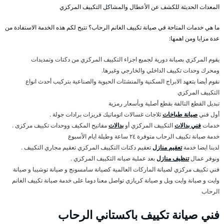
المعدات الحديثة للكشف عن الأعطال والمشاكل التكييف المركزي
ما هي خدمات المتاحة في صيانة تكييف الغانم الرحاب؟ تتيح لكم هذه الخدمة الاستفادة من
عدة مزايا ومن اهمها:
يقوم المركزي بصيانة دورية لجميع اجزاء التكييف المركزي من دكتات وتمديدات
ومحرك وحدات تكييف الداخلي والخارجي وغيرها.
نقوم أيضا بتعهد الابراج السكنية والمنشئات الحيوية والصناعية بتركيب أحدث انواع
التكييف المركزي
تبديل القطع التالفة بقطع أصلية وبأسعار رمزية
أول فني
صيانة طباخات
ثلاجات غسالات اتوماتيك فريزات برادات جولة .
خدمات
فني بدالات
التكييف المركزي أو
بدالات
مفاتيح المكيف ووحدات تكييف مركزى .
خدمة صيانة تكييف الرحاب متوفرة ٢٤ ساعة وطيلة ايام الأسبوع
لدينا ايضا خدمة
تعقيم منازل
تعقيم دكتات التكييف المركزي تعقيم مجاري التكييف .
ونوفر عمال
تنظيف منازل
بعد عملية صيانه التكييف المركزي .
فني تكييف مركزي لصيانة الماركات العالمية كصيانة سامسونج و صيانة توشيبا و صيانة
وايت و صيانة وايت ويل و صيانة كريازي تواصل معنا دوما على خدمة صيانة تكييف الغانم
الرحاب
فني صيانة تكييف باكستاني الرحاب