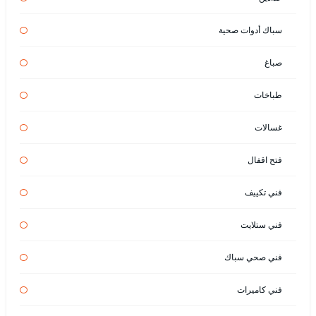
سباك أدوات صحية
صباغ
طباخات
غسالات
فتح اقفال
فني تكييف
فني ستلايت
فني صحي سباك
فني كاميرات