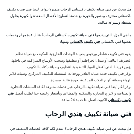
هل تبحث عن فني صيانة تكييف باكستاني الرحاب متميز؟ يتوافر لدينا فني صيانة تكييف
باكستاني محترف ومتميز بالخبرة مع خدمة التصليح الأعطال المعقدة والكبيرة بحلول
بسيطة وبسرعة مثالية.
ما هي المزايا التي يقدمها فني صيانة تكييف باكستاني الرحاب؟ هناك عدة مهام وخدمات
يقدمها فني باكستاني
فني تكييف باكستاني
ومنها:
يقوم فني تكييف شاطر ورخيص بصيانة الوحدات الخارجية للمكيف مع صيانة نظام
التصريف التالف أو تبديل الخراطيم أو تنظيفها وسحب الأوساخ المتراكمة في داخلها.
يؤمن فريقنا الفني أفضل المواد التنظيفية لتنظيف وصيانة دكتات التكييف.
يوفر فني تكييف خدمة صيانة الفلاتر ووحدات المنفصلة للتكييف المركزي وصيانة فلاتر
الهواء وصيانة ألواح الدكت المركزية بجودة عالية ومميزة.
نوفر لكم أيضا فني صيانة تكييف الرحاب عبر خدمات متنوعة لكافة المنشآت التجارية
والصناعية والابراج التجارية والسكنية والمطاعم وبأسعار رخيصة جدا لطلب أفضل
فني
تكييف باكستاني
الكويت اتصل بنا خدمة 24 ساعة.
فني صيانة تكييف هندي الرحاب
هل تبحث عن فني صيانة تكييف هندي الرحاب؟ نقدم لكم كافة الخدمات المتعلقة في