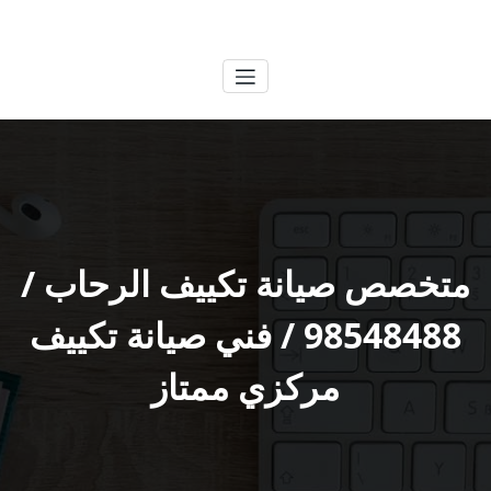
لتجاوز
الكويتية
خدمات وظائف بالكويت
لى
لمحتوى
متخصص صيانة تكييف الرحاب /
98548488 / فني صيانة تكييف
مركزي ممتاز