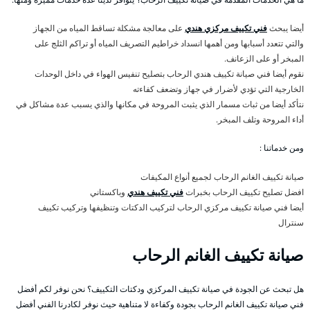
أيضا يبحث
فني تكييف مركزي هندي
على معالجة مشكلة تساقط المياه من الجهاز
والتي تتعدد أسبابها ومن أهمها انسداد خراطيم التصريف المياه أو تراكم الثلج على
المبخر أو على الزعانف.
نقوم أيضا فني صيانة تكييف هندي الرحاب بتصليح تنفيس الهواء في داخل الوحدات
الخارجية التي تؤدي لأضرار في جهاز وتضعف كفاءته
نتأكد أيضا من ثبات مسمار الذي يثبت المروحة في مكانها والذي يسبب عدة مشاكل في
أداء المروحة وتلف المبخر.
ومن خدماتنا :
صيانة تكييف الغانم الرحاب لجميع أنواع المكيفات
افضل تصليح تكييف الرحاب بخبرات
فني تكييف هندي
وباكستاني
أيضا فني صيانة تكييف مركزي الرحاب لتركيب الدكتات وتنظيفها وتركيب تكييف
سنترال
صيانة تكييف الغانم الرحاب
هل تبحث عن الجودة في صيانة تكييف المركزي ودكتات التكييف؟ نحن نوفر لكم أفضل
فني صيانة تكييف الغانم الرحاب بجودة وكفاءة لا متناهية حيث نوفر لكادرنا الفني أفضل