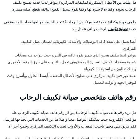
هل مللت من الأعطال المتكررة لمكيفات المركزية؟ يتوافر لدينا خدمة تصليح تكييف
الرحاب بجودة وكفاءة لا حدود لها وكما نقوم بتبديل القطع التالفة بقطع أصلية مميزة.
ما هي جودة وكفاءة خدمة تصليح تكييف الرحاب؟ تتعدد الخدمات والمواصفات المقدمة في
خدمة
تصليح تكييف
الرحاب والتي تتمثل ب:
أيضا نعمل على تفقد كافة التوصيلات والأسلاك الكهربائية لضمان عمل التكييف
المركزي
يتوافر لدينا مكيف هجين الذي يتميز بقوة عالية في التبريد حيث يتواجد فيه مضخات
شبيهة بمضخات تكييف السيارة الهجينة وهي تعمل بالتناوب على حرق الوقود الأحفوري
وبذلك تقللون من استهلاك الكهرباء
نعمد عبر فني تكييف مركزي على تصليح الأعطال المعقدة بأبسط الحلول وبأسرع وقت
لتوفير الجهد والوقت للعميل.
رقم هاتف متخصص صيانة تكييف الرحاب
هل تريد رقم هاتف صيانة تكييف الرحاب؟ يتوافر رقم هاتف صيانة تكييف الرحاب علة
مواقعنا الالكترونية حيث يمكنكم التواصل معنا واطلاعنا عن الخدمات التي تحتاجها لنرسل
لكم فريق فني مجهز بأحدث المعدات والأدوات لصيانة التكييف المركزي وجميع أجزاءه.
ما هي الخدمات المقدمة في صيانة تكييف الرحاب؟ يتوافر لدينا عدة خدمات مميزة ومنها: