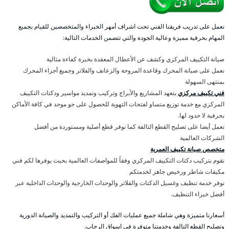
نعمل على تدريب فريقنا الفني تحت اشراف أمهر الخبراء والمتخصصين للقيام بجميع
المهام بحرفية مميزة وعالية الجودة والتي تتضمن الخدمات التالية:
صيانة التكييف المركزي وكشف عن الأعطال المعقدة بخبرة كفاءة مثالية
نعمل على صيانة المحرك وقاعدة المروحة والزعانف والفلاتر وجميع أجزاء المحرك
بمنتهى السهولة
فني تكييف مركزي
يتعهد المشاريع والأبراج وتركيب وتمديد مواسير ودكتات التكييف
المركزي مع خدمة توزيع متساو لفتحات التهوية للحصول على جو موحد في كافة الأماكن
بحرفية لا حدود لها.
نعمل أيضا على تصليح القطع التالفة كما نوفر قطع أصلية ومستوردة من أفضل
الشركات العالمية
متخصص صيانة تكييف العمرية
نقوم بتركيب دكتات التكييف المركزي وفقاً للمواصفات العالمية بحيث يوفرها لكم فني
مكيفات شاطر ورخيص جاهز لخدمتكم
نوفر خدمة تنظيف وغسيل الدكتات والفلاتر والوحدات الخارجية والوحدات الداخلية عبر
أفضل خبراء التنظيف.
أسعارنا متميزة وهي شاملة جميع عمليات الفك أو التركيب والتمديد والصيانة الدورية
وتصليح القطع التالفة وخدمتنا متوفرة في اسواق الرحاب.