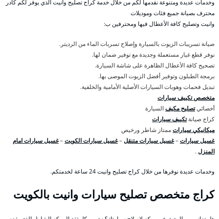
وخدمات عديدة ومتنوعة نقدمها لكم من خلال خدمة كراج تصليح وانيت الذي يوفر لكم كادر
محترف بصيانة جميع فئات وموديلات
وانيت وتصليح كافة الأعطال فيها ومحترفين ب:
صيانة تسريبات الزيوت بالسيارة وإصلاح تسربات الماء من الرديتر.
نوفر قطع غيار مستعملة وجديدة مع توفير ضمان لها.
تصحيح كافة الأعطال الظاهرة على شاشة السيارة.
برمجة الطبلون وتوفير أفضل الزيوت الموصى بها.
تبديل فحمات وهوبات السيارات الأصلية الأمامية والخلفية.
متخصص تكييف سيارات
أخصائي
تصليح مكيف
السيارة
كراج صيانة
تكييف سيارات
ميكانيكي سيارات
ممتاز شاطر ورخيص
غسيل سيارات
–
غسيل سيارات متنقل
–
غسيل سيارات الكويت
–
غسيل سيارات امام
المنزل
.
وخدمات عديدة نوفرها من خلال كراج تصليح وانيت 24 ساعة لخدمتكم.
كراج متخصص تصليح سيارات وانيت بالكويت
هل تعاني من البحث عن مركز لإصلاح سيارتك؟ نحن وبكل ثقة المركز الشامل الذي يقدم