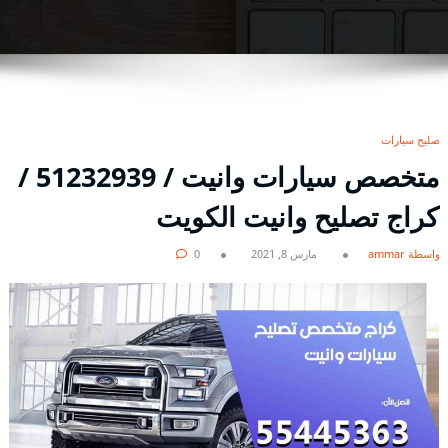
تصليح سيارات
متخصص سيارات وانيت / 51232939‬ /
كراج تصليح وانيت الكويت
بواسطة ammar
مارس 8, 2021
0