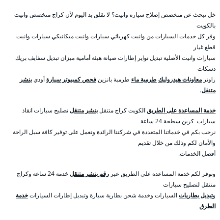
خل تبحث عن متخصص إصلاح سيارة وانيت؟ لا تقلق بد اليوم لأن كراج متخصص وانيت
بالكويت
وفر كل خدمات السيارات من وانيت كهربائي سيارات وانيت ميكانيكي سيارات وانيت
قطع غيار
سيارات وانيت الأصلية تبديل تواير إطارات صيانة هيئة أمامية ميزان تبديل سفايف بريك
دسكات
راوتر
معاونات هيدروليك
طرمبة ماء
طرمبة بانزين
فحص كمبيوتر سيارة
أودي
بنشر
متنقل
.
خدمة المساعدة على الطريق
الكويت كراج متنقل
بنشر متنقل
تصليح سيارات انقاذ
سيارات كرين سطحة 24 ساعة
نرحب بكم في خدماتنا المتعددة في شركتنا الرائدة ونعمل على توفير كافة سبل الراحة
والأمان لكم وذلك من خلال تقديم
أفضل الخدمات.
ونوفر لكم خدمة المساعدة على الطريق عبر
رقم بنشر متنقل
خدمة 24 ساعة وكراج
متنقل لتصليح سيارات
و
تبديل بطاريات
السيارات وخدمة شحن بطارية سيارة وتبديل إطارات السيارات
خدمة
الطرق