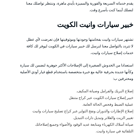
يقدم خدماته السريعة والفورية والمميزة بأيدي ماهرة، وننتظر تواصلك معنا
لنصلك أينما كنت بأسرع وقت.
خبير سيارات وانيت الكويت
تشتهر سيارات وانيت بفخامتها وجودتها وموثوقيتها فإن تعرضت لأي عطل
لا تتردد بالتواصل معنا لنرسل لك خبير سيارات في الكويت ليوفر لك كافة
خدمات إصلاح سيارات وانيت،
استعدادا من الخدوش الصغيرة إلى الإصلاحات الأكثر جوهرية لنضمن لك سيارة
وكأنها جديدة بحرفية عالية مع خبرة متخصصة باستخدام قطع غيار أودي الأصلية
ومحترفين ب:
إصلاح البريك والفرامل وصيانة المكيف.
خبير إصلاح سيارات الكويت عبر كراج متنقل
عملية الضبط وفحص الحالة العامة.
إصلاح الإطارات والدوران ونفخ التواير.عبر كراج تصليح سيارات وانيت
تغيير الزيت والفلاتر وتبديل دارات التبديل.
صيانة أسلاك الكهرباء ومتابعة عديد الوقود والأضواء وجميع إصلاحاتك
التلقائية في سيارة وانيت.