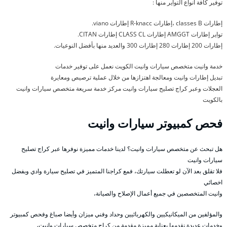
توفير كافة أنواع التواير منها :
إطارات classes B ،إطارات R-knacc إطارات viano.
تواير إطارات AMGGT إطارات CLASS CL إطارات CITAN.
إطارات 200 إطارات 280 إطارات 300 والعديد منها بأفضل النوعيات.
خدمة وانيت متخصص سيارات وانيت الكويت نعمل على توفير خدمات
تبديل إطارات وانيت ومعالجة اهتزازها من خلال عملية ترصيص ومعايرة
العجلات وعبر كراج تصليح سيارات وانيت مركز خدمة سريعة متخصص سيارات وانيت
بالكويت
فحص كمبيوتر سيارات وانيت
هل تبحث عن متخصص سيارات وانيت؟ لدينا خدمات مميزة نوفرها عبر كراج تصليح
سيارات وانيت
فلا تقلق بعد الآن لو تعطلت سيارتك، فمع كراجنا المتميز في تصليح سيارة وادي وبفضل
اخصائي
وانيت المتخصصين في جميع أعمال الإصلاح والصيانة،
والمؤلفين من الميكانيكيين والكهربائيين وحداد وفني ميزان وأيضا صباغ وفحص كمبيوتر
وخدمات عديدة نقدمها بعناية مميزة مقدمة من كراج متخصص سيارات وانيت،