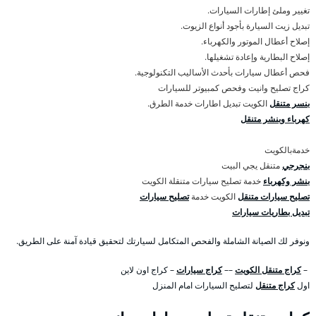
تغيير وملئ إطارات السيارات.
تبديل زيت السيارة بأجود أنواع الزيوت.
إصلاح أعطال الموتور والكهرباء.
إصلاح البطارية وإعادة تشغيلها.
فحص أعطال سيارات بأحدث الأساليب التكنولوجية.
كراج تصليح وانيت وفحص كمبيوتر للسيارات
بنسر متنقل
الكويت تبديل اطارات خدمة الطرق.
كهرباء وبنشر متنقل
خدمةبالكويت
بنجرجي
متنقل يجي البيت
بنشر وكهرباء
خدمة تصليح سيارات متنقلة الكويت
تصليح سيارات متنقل
الكويت خدمة
تصليح سيارات
تبديل بطاريات سيارات
ونوفر لك الصيانة الشاملة والفحص المتكامل لسيارتك لتحقيق قيادة آمنة على الطريق.
–
كراج متنقل الكويت
––
كراج سيارات
– كراج اون لاين
اول
كراج متنقل
لتصليح السيارات امام المنزل