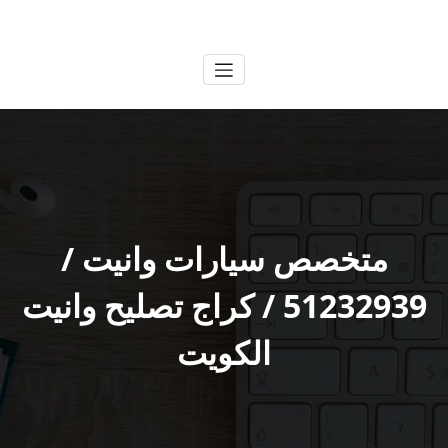
لتجاوز
الكويتية
خدمات وظائف بالكويت
لى
لمحتوى
متخصص سيارات وانيت /
51232939‬ / كراج تصليح وانيت
الكويت