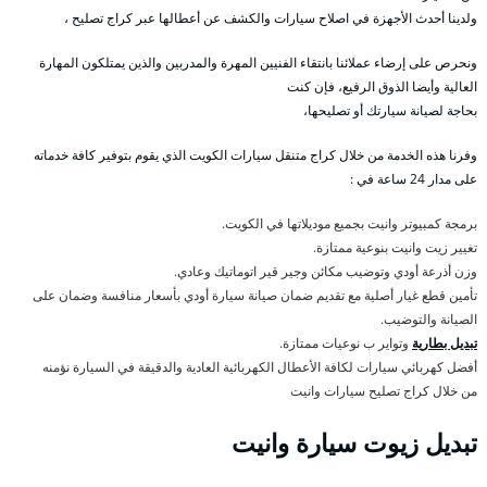
ولدينا أحدث الأجهزة في اصلاح سيارات والكشف عن أعطالها عبر كراج تصليح ،
ونحرص على إرضاء عملائنا بانتقاء الفنيين المهرة والمدربين والذين يمتلكون المهارة
العالية وأيضا الذوق الرفيع، فإن كنت
بحاجة لصيانة سيارتك أو تصليحها،
وفرنا هذه الخدمة من خلال كراج متنقل سيارات الكويت الذي يقوم بتوفير كافة خدماته
على مدار 24 ساعة في :
برمجة كمبيوتر وانيت بجميع موديلاتها في الكويت.
تغيير زيت وانيت بنوعية ممتازة.
وزن أذرعة أودي وتوضيب مكائن وجير قير اتوماتيك وعادي.
تأمين قطع غيار أصلية مع تقديم ضمان صيانة سيارة أودي بأسعار منافسة وضمان على
الصيانة والتوضيب.
تبديل بطارية
وتواير ب نوعيات ممتازة.
أفضل كهربائي سيارات لكافة الأعطال الكهربائية العادية والدقيقة في السيارة نؤمنه
من خلال كراج تصليح سيارات وانيت
تبديل زيوت سيارة وانيت