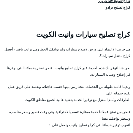
كراج تصليح لاند كروزر
كراج تصليح برادو
كراج تصليح سيارات وانيت الكويت
هل جربت الاعتماد على ورش لاصلاح سيارات ولم يوافقك الحظ وهل ترغب باقتناء أفضل
كراج متنقل سيارات؟،
نحن هنا لنوفر لك هذه الخدمة عبر كراج تصليح وانيت ، فنحن نفخر بخدماتنا التي نوفرها
في إصلاح وصيانة السيارات،
ولدينا قائمة طويلة من الخدمات لتختار من بينها حسب حاجتك، ونعتمد على فريق عمل
يقدم خدماته على
الطرقات وأمام المنزل مع توفير الخدمة بتقنية عالية لجميع مناطق الكويت،
فنحن من نمنح عملائنا خدمة ممتازة تتسم بالاحترافية وفي وقت قصير وسعر مناسب،
وننتظر تواصلك معنا
لنقوم بتوفير خدماتنا في كراج تصليح وانيت ونعمل على :