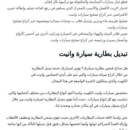
قطع غيار سيارات المناسبة والمكفولة مع تركيبها بكل إتقان.
اختيار الزيت الأفضل والأنسب للمحرك الذي يساهم في رفع كفاءة عمليه وإطالة عمره
الافتراضي عبر كراج تصليح سيارات وانيت
تصليح طرمبة ماء وبنزين وتبديل فلاتر ب نوعيات ممتازة ومضمونة عبر كراج تصليح
سيارات وانيت
تغيير فلاتر المياه والهواء والمصافي في السيارة وتركيب آخرى من أحسن الأنواع
وبأسعار مميزة ورخيصة عبر كراج تصليح سيارات وانيت
تبديل بطارية سيارة وانيت
هل تحتاج فحص بطارية سيارتك؟ نؤمن لسيارتك خدمة تبديل البطارية
من خلال كراج صيانة سيارات والتي تتم على أيدي اخصائيين وانيت في
الكويت والذي يمتلكون الخبرة الواسعة في هذا المجال،
متخصص سيارات وانيت الكويت ولدينا أجود أنواع البطاريات من مختلف أحجامها والتي
تتناسب مع كل انواع سيارات ، حيث أننا نقوم بتبديل البطارية لسيارة وانيت من خلال
كراج متنقل سيارات في أي مكان تختاره وتحدده لنا،
نحن ولدينا كافة خدمات البطاريات الآخرى بحيث نقوم بشحن البطارية وتنظيف الأقطاب
وإزالة الصدأ المتراكم حولها وأيضا فحصها بشكل دقيق قبل تبديلها للتأكد من أنها بحاجة