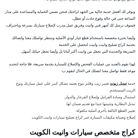
ونوفر لك أفضل خدمة خالية من الجهد لراحتك فنحن نضمن الحماية والمساعدة على مدار
الساعة حتى في حالة وقوع حادث أو عطل،
فسوف نرسل لك أمهر فني وانيت وفريق عمل مدرب لإصلاح سيارتك بسرعة وباحتراف،
وأيضا بخبرة مخصصة باستخدام قطع غيار أودي الأصلية وننتظر تواصلك معنا واتصالك
بخدمة كراج تصليح وانيت وانيت لتحصل على الخدمة
السريعة والجديدة التي تجعل من وانيت أكثر أمانا بل وأيضا تجعل حياتك أسهل،
لهذا نقوم بالعديد من عمليات الفحص والإصلاح للسيارة بخدمة سريعة، فلا حاجة لتحديد
موعد فقط تواصل معنا لنصلك في الحال لنقوم ب:
خدمة
تبديل زيوت
تغيير زيت وفلتر بنوع يعتمد بشكل كبير على عمل سيارتك ونوع
الزيت المستخدم.
استبدال وسادة الفرامل وإصلاح الفرجار والدوار.
تبديل البطارية وتثبيتها جيدا مع تقديم ضمان لها.
تغيير القطع التالفة بأخرى أصلية مكفولة.
إصلاح وصيانة مكيفات السيارة عبر كراج تصليح سيارات وانيت الكويت
كراج متخصص سيارات وانيت الكويت