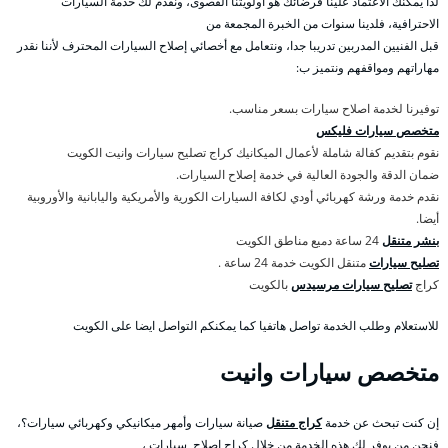
لذا يمكنك الاعتماد علينا فرضائك هو أولويتنا القصوى، ونقدم لك خدمة السيارات
الاحترافية، فلدينا سنوات من الخبرة المجمعة من
قبل الفنيين المدربين تدريبا جدا، ونتعامل مع أخصائي إصلاح السيارات المحترف لأننا نقدر
مهاراتهم ومواقفهم ونتميز ب:
توفيرنا لخدمة اصلاح سيارات بسعر مناسب.
متخصص سيارات فليكس
نقوم بتقديم كفالة شاملة لأعمال الميكانيك كراج تصليح سيارات وانيت الكويت
ضمان الدقة والجودة العالية في خدمة إصلاح السيارات.
نقدم خدمة ورشة كهربائي أودي لكافة السيارات الكورية والأمريكية واليابانية والأوروبية
أيضا.
بنشر متنقل
24 ساعة دميع مناطق الكويت
تصليح سيارات
متنقل الكويت خدمة 24 ساعة .
كراج
تصليح سيارات مرسيدس
بالكويت
للاستعلام وطلب الخدمة تواصل هاتفيا كما يمكنكم التواصل ايضا على الكويت
متخصص سيارات وانيت
إن كنت تبحث عن خدمة
كراج متنقل
صيانة سيارات وأمهر ميكانيكي وكهربائي سيارات؟،
فنحن من يوفر لك هذه الخدمة من خلال كراج اصلاح سيارات ،