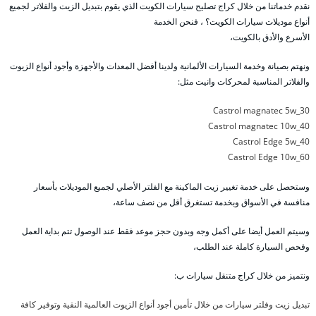
نقدم خدماتنا من خلال كراج تصليح سيارات الكويت الذي يقوم بتبديل الزيت والفلاتر لجميع
أنواع موديلات سيارات الكويت؟ ، فنحن الخدمة
الأسرع والأدق بالكويت،
ونهتم بصيانة وخدمة السيارات الألمانية ولدينا أفضل المعدات والأجهزة وأجود أنواع الزيوت
والفلاتر المناسبة لمحركات وانيت مثل:
Castrol magnatec 5w_30
Castrol magnatec 10w_40
Castrol Edge 5w_40
Castrol Edge 10w_60
وستحصل على خدمة تغيير زيت الماكينة مع الفلتر الأصلي لجميع الموديلات بأسعار
منافسة في الأسواق وبخدمة تستغرق أقل من نصف ساعة،
وسيتم العمل أيضا على أكمل وجه وبدون حجز موعد فقط عند الوصول تتم بداية العمل
وفحص السيارة كاملة عند الطلب،
ونتميز من خلال كراج متنقل سيارات ب:
تبديل زيت وفلتر سيارات من خلال تأمين أجود أنواع الزيوت العالمية النقية وتوفير كافة