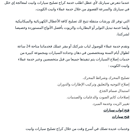
عندما تتعرض سيارتك لأي عطل اطلب خدمة كراج تصليح سيارات وانيت لمعالجة إي خلل
في سيارتك والسرعة القصوى من خلال خدمة عملاء وانيت الكويت،
التي توفر لك ورشات متنقلة تتيح لك تصليح كافة الأعطال الكهربائية والميكانيكية
وأيضا خدمة تبديل التواير أو البطاريات والزيوت بأفضل الأنواع المستوردة وخصيصا
لشركتنا،
ونقدم خدمة عملاء للوصول لباب شركتك أو مقر عملك فخدماتنا متاحة 24 ساعة
لطوال أيام السنة ومتخصصين في دهان وحدادة السيارات ومجموعة كبيرة من
خدمات إصلاح السيارات يتم تنفيذها جميعا من قبل متخصصين وعبر خدمة عملاء
وانيت الكويت :
تصليح المحرك وشرائط المحرك.
إصلاح التوجيه والتعليق وتركيب الإطارات والدوران.
استبدال صمام الجذع.
إصلاحات كاتم الصوت والدعامات والصدمات.
تغيير الزيت وخدمة المبرد.
فتح ابواب سيارات
فتح سيارات
وخدمات عديدة تصلك في أسرع وقت من خلال كراج تصليح سيارات وانيت