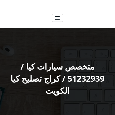
لتجاوز
الكويتية
خدمات وظائف بالكويت
لى
لمحتوى
متخصص سيارات كيا /
51232939‬ / كراج تصليح كيا
الكويت