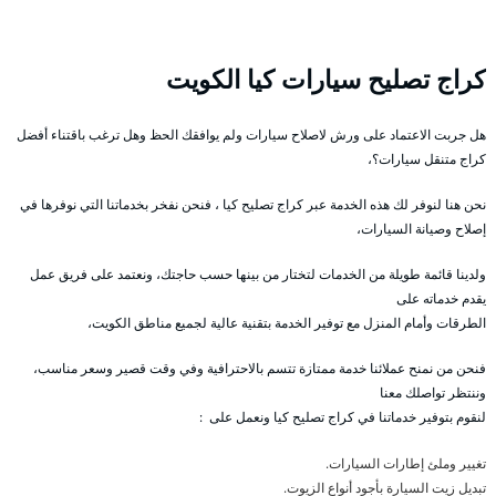
كراج تصليح سيارات كيا الكويت
هل جربت الاعتماد على ورش لاصلاح سيارات ولم يوافقك الحظ وهل ترغب باقتناء أفضل
كراج متنقل سيارات؟،
نحن هنا لنوفر لك هذه الخدمة عبر كراج تصليح كيا ، فنحن نفخر بخدماتنا التي نوفرها في
إصلاح وصيانة السيارات،
ولدينا قائمة طويلة من الخدمات لتختار من بينها حسب حاجتك، ونعتمد على فريق عمل
يقدم خدماته على
الطرقات وأمام المنزل مع توفير الخدمة بتقنية عالية لجميع مناطق الكويت،
فنحن من نمنح عملائنا خدمة ممتازة تتسم بالاحترافية وفي وقت قصير وسعر مناسب،
وننتظر تواصلك معنا
لنقوم بتوفير خدماتنا في كراج تصليح كيا ونعمل على :
تغيير وملئ إطارات السيارات.
تبديل زيت السيارة بأجود أنواع الزيوت.