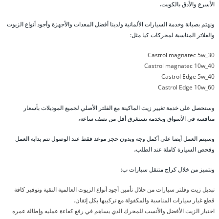
الأسرع والأدق بالكويت،
ونهتم بصيانة وخدمة السيارات الألمانية ولدينا أفضل المعدات والأجهزة وأجود أنواع الزيوت
والفلاتر المناسبة لمحركات كيا مثل:
Castrol magnatec 5w_30
Castrol magnatec 10w_40
Castrol Edge 5w_40
Castrol Edge 10w_60
وستحصل على خدمة تغيير زيت الماكينة مع الفلتر الأصلي لجميع الموديلات بأسعار
منافسة في الأسواق وبخدمة تستغرق أقل من نصف ساعة،
وسيتم العمل أيضا على أكمل وجه وبدون حجز موعد فقط عند الوصول تتم بداية العمل
وفحص السيارة كاملة عند الطلب،
ونتميز من خلال كراج متنقل سيارات ب:
تبديل زيت وفلتر سيارات من خلال تأمين أجود أنواع الزيوت العالمية النقية وتوفير كافة
قطع غيار سيارات المناسبة والمكفولة مع تركيبها بكل إتقان.
اختيار الزيت الأفضل والأنسب للمحرك الذي يساهم في رفع كفاءة عمليه وإطالة عمره