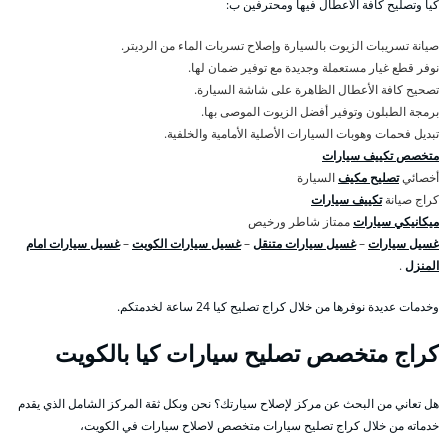
كيا وتصليح كافة الأعطال فيها ومحترفين ب:
صيانة تسريبات الزيوت بالسيارة وإصلاح تسربات الماء من الرديتر.
نوفر قطع غيار مستعملة وجديدة مع توفير ضمان لها.
تصحيح كافة الأعطال الظاهرة على شاشة السيارة.
برمجة الطبلون وتوفير أفضل الزيوت الموصى بها.
تبديل فحمات وهوبات السيارات الأصلية الأمامية والخلفية.
متخصص تكييف سيارات
أخصائي
تصليح مكيف
السيارة
كراج صيانة
تكييف سيارات
ميكانيكي سيارات
ممتاز شاطر ورخيص
غسيل سيارات
–
غسيل سيارات متنقل
–
غسيل سيارات الكويت
–
غسيل سيارات امام
المنزل
.
وخدمات عديدة نوفرها من خلال كراج تصليح كيا 24 ساعة لخدمتكم.
كراج متخصص تصليح سيارات كيا بالكويت
هل تعاني من البحث عن مركز لإصلاح سيارتك؟ نحن وبكل ثقة المركز الشامل الذي يقدم
خدماته من خلال كراج تصليح سيارات متخصص لاصلاح سيارات في الكويت،