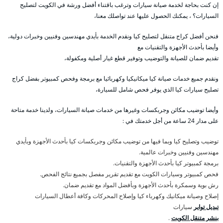
إن كنت بحاجة لخدمة صيانة سيارات وترغب باقتناء أفضل ورشة في الكويت لتصليح
السيارات؟ ، يمكنك الحصول عليها عند تواصلك معنا،
فنحن أفضل كراج متنقل لتصليح كيا ونقدم الخدمة بأيدي مهندسين وفنيين وخبرات دولية،
وأيضا بأحدث الأجهزة والتقنيات مع
تقديم ضمان للصيانة والتوضيب وتوفير قطع غيار أصلية ومكفولة،
ونقدم جميع خدمات صيانة كيا ميكانيكيا وكهربائيا مع برمجة وفحص كمبيوتر بفضل كراج
تصليح سيارات كيا الذي يوفر فحص شامل للسيارة،
وأيضا توضيب مكائن وجربكسات وغيرها من خدمات صيانة السيارات، ولدينا خدمة متاحة
على مدار 24 ساعة من أجل خدمتك في :
توضيب وتصليح كيا وبما فيها من توضيب مكائن وجربكسات كيا بأحدث الأجهزة وبأيدي
مهندسين وفنيين وخبرات عالمية.
برمجة كمبيوتر كيا بأحدث الأجهزة والتقنيات.
فحص كمبيوتر وسيارات الكويت مع تقديم تقرير مفصل بجميع نتائج الفحص.
رش بوية وسمكرة بأحدث الأجهزة وبأفضل المواد مع تقديم ضمان.
إصلاح وصيانة ميكانيك وكهرباء كيا وإصلاح المحركات وكافة أعطال السيارات
تبديل تواير
سيارات
بنشر متنقل الكويت
.