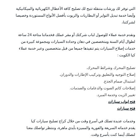
التي توفر لك ورشات متنقلة تتيح لك تصليح كافة الأعطال الكهربائية والميكانيكية
وأيضا خدمة تبديل التواير أو البطاريات والزيوت بأفضل الأنواع المستوردة وخصيصا
لشركتنا،
ونقدم خدمة عملاء للوصول لباب شركتك أو مقر عملك فخدماتنا متاحة 24 ساعة
لطوال أيام السنة ومتخصصين في دهان وحدادة السيارات ومجموعة كبيرة من
خدمات إصلاح السيارات يتم تنفيذها جميعا من قبل متخصصين وعبر خدمة عملاء
كيا الكويت :
تصليح المحرك وشرائط المحرك.
إصلاح التوجيه والتعليق وتركيب الإطارات والدوران.
استبدال صمام الجذع.
إصلاحات كاتم الصوت والدعامات والصدمات.
تغيير الزيت وخدمة المبرد.
فتح ابواب سيارات
فتح سيارات
وخدمات عديدة تصلك في أسرع وقت من خلال كراج تصليح سيارات كيا
يقدم خدماته السريعة والفورية والمميزة بأيدي ماهرة، وننتظر تواصلك معنا
لنصلك أينما كنت بأسرع وقت.