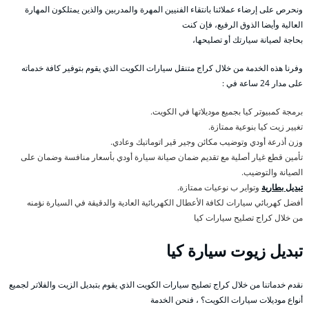
ونحرص على إرضاء عملائنا بانتقاء الفنيين المهرة والمدربين والذين يمتلكون المهارة
العالية وأيضا الذوق الرفيع، فإن كنت
بحاجة لصيانة سيارتك أو تصليحها،
وفرنا هذه الخدمة من خلال كراج متنقل سيارات الكويت الذي يقوم بتوفير كافة خدماته
على مدار 24 ساعة في :
برمجة كمبيوتر كيا بجميع موديلاتها في الكويت.
تغيير زيت كيا بنوعية ممتازة.
وزن أذرعة أودي وتوضيب مكائن وجير قير اتوماتيك وعادي.
تأمين قطع غيار أصلية مع تقديم ضمان صيانة سيارة أودي بأسعار منافسة وضمان على
الصيانة والتوضيب.
تبديل بطارية
وتواير ب نوعيات ممتازة.
أفضل كهربائي سيارات لكافة الأعطال الكهربائية العادية والدقيقة في السيارة نؤمنه
من خلال كراج تصليح سيارات كيا
تبديل زيوت سيارة كيا
نقدم خدماتنا من خلال كراج تصليح سيارات الكويت الذي يقوم بتبديل الزيت والفلاتر لجميع
أنواع موديلات سيارات الكويت؟ ، فنحن الخدمة