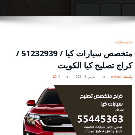
تصليح سيارات
متخصص سيارات كيا / 51232939‬ /
كراج تصليح كيا الكويت
بواسطة ammar
مارس 8, 2021
0