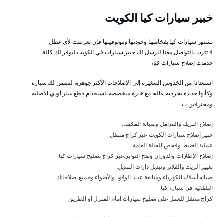
خبير سيارات كيا الكويت
تشتهر سيارات كيا بفخامتها وجودتها وموثوقيتها فإن تعرضت لأي عطل
لا تتردد بالتواصل معنا لنرسل لك خبير سيارات في الكويت ليوفر لك كافة
خدمات إصلاح سيارات كيا،
استعدادا من الخدوش الصغيرة إلى الإصلاحات الأكثر جوهرية لنضمن لك سيارة
وكأنها جديدة بحرفية عالية مع خبرة متخصصة باستخدام قطع غيار أودي الأصلية
ومحترفين ب:
إصلاح البريك والفرامل وصيانة المكيف.
خبير إصلاح سيارات الكويت عبر كراج متنقل
عملية الضبط وفحص الحالة العامة.
إصلاح الإطارات والدوران ونفخ التواير.عبر كراج تصليح سيارات كيا
تغيير الزيت والفلاتر وتبديل دارات التبديل.
صيانة أسلاك الكهرباء ومتابعة عديد الوقود والأضواء وجميع إصلاحاتك
التلقائية في سيارة كيا.
كراج متنقل للعمل على تصليح سيارات امام المنزل او الطريق