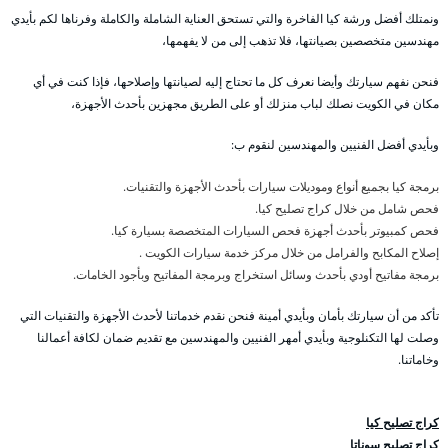
ونمتلك أفضل ورشة كيا الفاخرة والتي تستحق العناية الشاملة والكاملة وفرناها لكم بأيدي
مهندسين متخصصين بصيانتها، فلا تذهب إلى من لا يفهمها،
فنحن نفهم سيارتك وأيضا نعرف كل ما تحتاج إليه لصيانتها وإصلاحها، فإذا كنت في أي
مكان في الكويت نصلك لباب منزلك أو على الطريق مجهزين بأحدث الأجهزة،
وبأيدي أفضل الفنيين والمهندسين لنقوم ب:
برمجة كيا بجميع أنواع وموديلات سيارات بأحدث الأجهزة والتقنيات.
فحص شامل من خلال كراج تصليح كيا.
فحص كمبيوتر بأحدث أجهزة فحص السيارات المتخصصة بسيارة كيا.
إصلاح المكابح والفرامل من خلال مركز خدمة سيارات الكويت .
برمجة مفاتيح أودي بأحدث وسائل استخراج وبرمجة المفاتيح وبأجود الخامات.
تأكد من أن سيارتك بأمان وبأيدي أمينة فنحن نقدم خدماتنا لأحدث الأجهزة والتقنيات التي
وصلت لها التكنلوجية وبأيدي أمهر الفنيين والمهندسين مع تقديم ضمان لكافة أعمالنا
وخاماتنا.
كراج تصليح كيا
كراج تصليح سوناتا