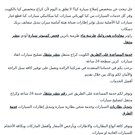
خل تبحث عن متخصص إصلاح سيارة كيا؟ لا تقلق بد اليوم لأن كراج متخصص كيا بالكويت
وفر كل خدمات السيارات من كيا كهربائي سيارات كيا ميكانيكي سيارات كيا قطع غيار
سيارات كيا الأصلية تبديل تواير إطارات صيانة هيئة أمامية ميزان تبديل سفايف بريك
دسكات
راوتر
معاونات هيدروليك
طرمبة ماء
طرمبة بانزين
فحص كمبيوتر سيارة
أودي
بنشر
متنقل
.
خدمة المساعدة على الطريق
الكويت كراج متنقل
بنشر متنقل
تصليح سيارات انقاذ
سيارات كرين سطحة 24 ساعة
نرحب بكم في خدماتنا المتعددة في شركتنا الرائدة ونعمل على توفير كافة سبل الراحة
والأمان لكم وذلك من خلال تقديم
أفضل الخدمات.
ونوفر لكم خدمة المساعدة على الطريق عبر
رقم بنشر متنقل
خدمة 24 ساعة وكراج
متنقل لتصليح سيارات
و
تبديل بطاريات
السيارات وخدمة شحن بطارية سيارة وتبديل إطارات السيارات
خدمة
الطرق
ونوفر كافة أنواع البطاريات والاطارات وبأرخص الأسعار وأفضل الماركات وبكافة الأحجام
للسيارات العادية او سيارات