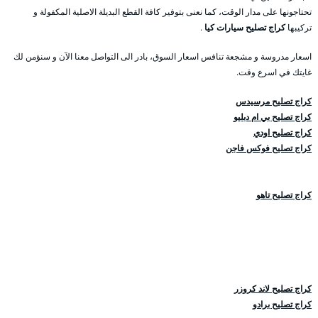
تحتاجونها على مدار الوقت، كما نعنى بتوفير كافة القطع البديلة الاصلية المكفولة و
تركيبها
كراج تصليح سيارات كيا
.
اسعار مدروسة و مشجعة تنافس اسعار السوق، بادر الى التواصل معنا الآن و سنؤمن لك
غايتك في اسرع وقت.
كراج تصليح مرسيدس
كراج تصليح بي ام دبليو
كراج تصليح اودي
كراج تصليح فوكس فاجن
كراج تصليح تاهو
كراج تصليح لاند كروزر
كراج تصليح برادو