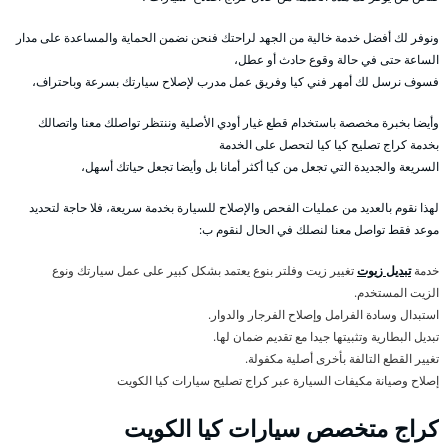
ونوفر لك أفضل خدمة خالية من الجهد لراحتك فنحن نضمن الحماية والمساعدة على مدار
الساعة حتى في حالة وقوع حادث أو عطل،
فسوف نرسل لك أمهر فني كيا وفريق عمل مدرب لإصلاح سيارتك بسرعة وباحتراف،
وأيضا بخبرة مخصصة باستخدام قطع غيار أودي الأصلية وننتظر تواصلك معنا واتصالك
بخدمة كراج تصليح كيا كيا لتحصل على الخدمة
السريعة والجديدة التي تجعل من كيا أكثر أمانا بل وأيضا تجعل حياتك أسهل،
لهذا نقوم بالعديد من عمليات الفحص والإصلاح للسيارة بخدمة سريعة، فلا حاجة لتحديد
موعد فقط تواصل معنا لنصلك في الحال لنقوم ب:
خدمة
تبديل زيوت
تغيير زيت وفلتر بنوع يعتمد بشكل كبير على عمل سيارتك ونوع
الزيت المستخدم.
استبدال وسادة الفرامل وإصلاح الفرجار والدوار.
تبديل البطارية وتثبيتها جيدا مع تقديم ضمان لها.
تغيير القطع التالفة بأخرى أصلية مكفولة.
إصلاح وصيانة مكيفات السيارة عبر كراج تصليح سيارات كيا الكويت
كراج متخصص سيارات كيا الكويت