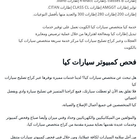
إطارات classes B ،إطارات R-knacc إطارات viano.
تواير إطارات AMGGT إطارات CLASS CL إطارات CITAN.
إطارات 200 إطارات 280 إطارات 300 والعديد منها بأفضل النوعيات.
خدمة كيا متخصص سيارات كيا الكويت نعمل على توفير خدمات
تبديل إطارات كيا ومعالجة اهتزازها من خلال عملية ترصيص ومعايرة
العجلات وعبر كراج تصليح سيارات كيا مركز خدمة سريعة متخصص سيارات كيا
بالكويت
فحص كمبيوتر سيارات كيا
هل تبحث عن متخصص سيارات كيا؟ لدينا خدمات مميزة نوفرها عبر كراج تصليح سيارات
كيا
فلا تقلق بعد الآن لو تعطلت سيارتك، فمع كراجنا المتميز في تصليح سيارة وادي وبفضل
اخصائي
كيا المتخصصين في جميع أعمال الإصلاح والصيانة،
والمؤلفين من الميكانيكيين والكهربائيين وحداد وفني ميزان وأيضا صباغ وفحص كمبيوتر
وخدمات عديدة نقدمها بعناية مميزة مقدمة من كراج متخصص سيارات كيا،
من أجل سلامة السيارات لكافة عملائنا، ومن خلال فني فحص كمبيوتر سيارات متنقل