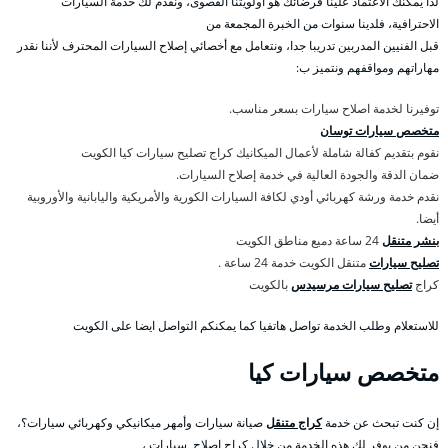
لذا يمكنك الاعتماد علينا فرضائك هو أولويتنا القصوى، ونقدم لك خدمة السيارات
الاحترافية، فلدينا سنوات من الخبرة المجمعة من
قبل الفنيين المدربين تدريبا جدا، ونتعامل مع أخصائي إصلاح السيارات المحترف لأننا نقدر
مهاراتهم ومواقفهم ونتميز ب:
توفيرنا لخدمة اصلاح سيارات بسعر مناسب.
متخصص سيارات توسان
نقوم بتقديم كفالة شاملة لأعمال الميكانيك كراج تصليح سيارات كيا الكويت
ضمان الدقة والجودة العالية في خدمة إصلاح السيارات.
نقدم خدمة ورشة كهربائي أودي لكافة السيارات الكورية والأمريكية واليابانية والأوروبية
أيضا.
بنشر متنقل
24 ساعة دميع مناطق الكويت
تصليح سيارات
متنقل الكويت خدمة 24 ساعة .
كراج
تصليح سيارات مرسيدس
بالكويت
للاستعلام وطلب الخدمة تواصل هاتفيا كما يمكنكم التواصل ايضا على الكويت
متخصص سيارات كيا
إن كنت تبحث عن خدمة
كراج متنقل
صيانة سيارات وأمهر ميكانيكي وكهربائي سيارات؟،
فنحن من يوفر لك هذه الخدمة من خلال كراج اصلاح سيارات ،