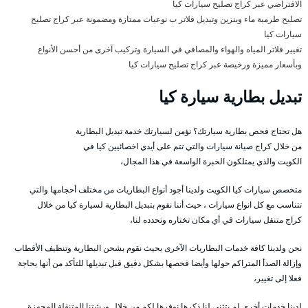
الافتراضي عبر كراج تصليح سيارات كيا
تصليح طرمبة ماء وبنزين وتبديل فلاتر ب نوعيات ممتازة ومضمونة عبر كراج تصليح
سيارات كيا
تغيير فلاتر المياه والهواء والمصافي في السيارة وتركيب آخرى من أحسن الأنواع
وبأسعار مميزة ورخيصة عبر كراج تصليح سيارات كيا
تبديل بطارية سيارة كيا
هل تحتاج فحص بطارية سيارتك؟ نؤمن لسيارتك خدمة تبديل البطارية
من خلال كراج صيانة سيارات والتي تتم على أيدي اخصائيين كيا في
الكويت والذي يمتلكون الخبرة الواسعة في هذا المجال،
متخصص سيارات كيا الكويت ولدينا أجود أنواع البطاريات من مختلف أحجامها والتي
تتناسب مع كل انواع سيارات ، حيث أننا نقوم بتبديل البطارية لسيارة كيا من خلال
كراج متنقل سيارات في أي مكان تختاره وتحدده لنا،
نحن ولدينا كافة خدمات البطاريات الآخرى بحيث نقوم بشحن البطارية وتنظيف الأقطاب
وإزالة الصدأ المتراكم حولها وأيضا فحصها بشكل دقيق قبل تبديلها للتأكد من أنها بحاجة
فعلا إلى تغيير،
لدينا خدمات أخرى لم يتثنى لنا ذكرها نوفرها لكم من خلال ورشتنا المتنقلة المجهزة