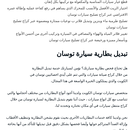
قطع غيار سيارات المناسبة والمكفولة مع تركيبها بكل إتقان.
اختيار الزيت الأفضل والأنسب للمحرك الذي يساهم في رفع كفاءة عمليه وإطالة عمره
الافتراضي عبر كراج تصليح سيارات توسان
تصليح طرمبة ماء وبنزين وتبديل فلاتر ب نوعيات ممتازة ومضمونة عبر كراج تصليح
سيارات توسان
تغيير فلاتر المياه والهواء والمصافي في السيارة وتركيب آخرى من أحسن الأنواع
وبأسعار مميزة ورخيصة عبر كراج تصليح سيارات توسان
تبديل بطارية سيارة توسان
هل تحتاج فحص بطارية سيارتك؟ نؤمن لسيارتك خدمة تبديل البطارية
من خلال كراج صيانة سيارات والتي تتم على أيدي اخصائيين توسان في
الكويت والذي يمتلكون الخبرة الواسعة في هذا المجال،
متخصص سيارات توسان الكويت ولدينا أجود أنواع البطاريات من مختلف أحجامها والتي
تتناسب مع كل انواع سيارات ، حيث أننا نقوم بتبديل البطارية لسيارة توسان من خلال
كراج متنقل سيارات في أي مكان تختاره وتحدده لنا،
نحن ولدينا كافة خدمات البطاريات الآخرى بحيث نقوم بشحن البطارية وتنظيف الأقطاب
وإزالة الصدأ المتراكم حولها وأيضا فحصها بشكل دقيق قبل تبديلها للتأكد من أنها بحاجة