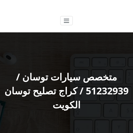
لتجاوز
الكويتية
خدمات وظائف بالكويت
لى
لمحتوى
متخصص سيارات توسان /
51232939‬ / كراج تصليح توسان
الكويت