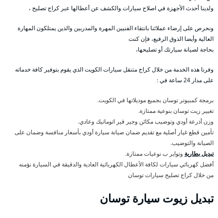
ولدينا أحدث الأجهزة في اصلاح سيارات والكشف عن أعطالها عبر كراج تصليح ،
ونحرص على إرضاء عملائنا بانتقاء الفنيين المهرة والمدربين والذين يمتلكون المهارة
العالية وأيضا الذوق الرفيع، فإن كنت
بحاجة لصيانة سيارتك أو تصليحها،
وفرنا هذه الخدمة من خلال كراج متنقل سيارات الكويت الذي يقوم بتوفير كافة خدماته
على مدار 24 ساعة في :
برمجة كمبيوتر توسان بجميع موديلاتها في الكويت.
تغيير زيت توسان بنوعية ممتازة.
وزن أذرعة أودي وتوضيب مكائن وجير قير اتوماتيك وعادي.
تأمين قطع غيار أصلية مع تقديم ضمان صيانة سيارة أودي بأسعار منافسة وضمان على
الصيانة والتوضيب.
تبديل بطارية
وتواير ب نوعيات ممتازة.
أفضل كهربائي سيارات لكافة الأعطال الكهربائية العادية والدقيقة في السيارة نؤمنه
من خلال كراج تصليح سيارات توسان
تبديل زيوت سيارة توسان