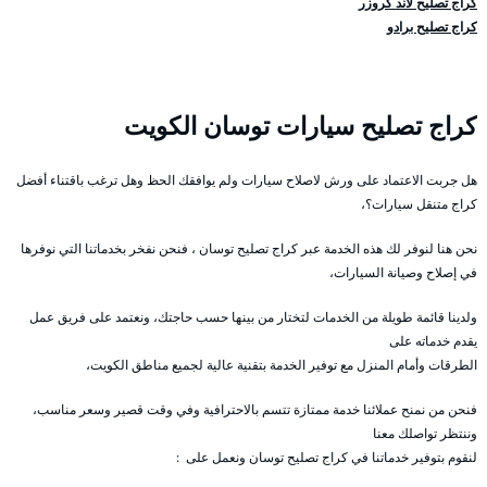
كراج تصليح لاند كروزر
كراج تصليح برادو
كراج تصليح سيارات توسان الكويت
هل جربت الاعتماد على ورش لاصلاح سيارات ولم يوافقك الحظ وهل ترغب باقتناء أفضل
كراج متنقل سيارات؟،
نحن هنا لنوفر لك هذه الخدمة عبر كراج تصليح توسان ، فنحن نفخر بخدماتنا التي نوفرها
في إصلاح وصيانة السيارات،
ولدينا قائمة طويلة من الخدمات لتختار من بينها حسب حاجتك، ونعتمد على فريق عمل
يقدم خدماته على
الطرقات وأمام المنزل مع توفير الخدمة بتقنية عالية لجميع مناطق الكويت،
فنحن من نمنح عملائنا خدمة ممتازة تتسم بالاحترافية وفي وقت قصير وسعر مناسب،
وننتظر تواصلك معنا
لنقوم بتوفير خدماتنا في كراج تصليح توسان ونعمل على :