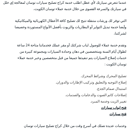
عندما تتعرض سيارتك لأي عطل اطلب خدمة كراج تصليح سيارات توسان لمعالجة إي خلل
في سيارتك والسرعة القصوى من خلال خدمة عملاء توسان الكويت،
التي توفر لك ورشات متنقلة تتيح لك تصليح كافة الأعطال الكهربائية والميكانيكية
وأيضا خدمة تبديل التواير أو البطاريات والزيوت بأفضل الأنواع المستوردة وخصيصا
لشركتنا،
ونقدم خدمة عملاء للوصول لباب شركتك أو مقر عملك فخدماتنا متاحة 24 ساعة
لطوال أيام السنة ومتخصصين في دهان وحدادة السيارات ومجموعة كبيرة من
خدمات إصلاح السيارات يتم تنفيذها جميعا من قبل متخصصين وعبر خدمة عملاء
توسان الكويت :
تصليح المحرك وشرائط المحرك.
إصلاح التوجيه والتعليق وتركيب الإطارات والدوران.
استبدال صمام الجذع.
إصلاحات كاتم الصوت والدعامات والصدمات.
تغيير الزيت وخدمة المبرد.
فتح ابواب سيارات
فتح سيارات
وخدمات عديدة تصلك في أسرع وقت من خلال كراج تصليح سيارات توسان