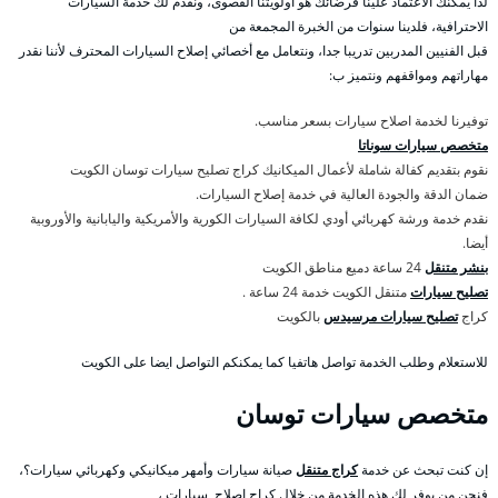
لذا يمكنك الاعتماد علينا فرضائك هو أولويتنا القصوى، ونقدم لك خدمة السيارات
الاحترافية، فلدينا سنوات من الخبرة المجمعة من
قبل الفنيين المدربين تدريبا جدا، ونتعامل مع أخصائي إصلاح السيارات المحترف لأننا نقدر
مهاراتهم ومواقفهم ونتميز ب:
توفيرنا لخدمة اصلاح سيارات بسعر مناسب.
متخصص سيارات سوناتا
نقوم بتقديم كفالة شاملة لأعمال الميكانيك كراج تصليح سيارات توسان الكويت
ضمان الدقة والجودة العالية في خدمة إصلاح السيارات.
نقدم خدمة ورشة كهربائي أودي لكافة السيارات الكورية والأمريكية واليابانية والأوروبية
أيضا.
بنشر متنقل
24 ساعة دميع مناطق الكويت
تصليح سيارات
متنقل الكويت خدمة 24 ساعة .
كراج
تصليح سيارات مرسيدس
بالكويت
للاستعلام وطلب الخدمة تواصل هاتفيا كما يمكنكم التواصل ايضا على الكويت
متخصص سيارات توسان
إن كنت تبحث عن خدمة
كراج متنقل
صيانة سيارات وأمهر ميكانيكي وكهربائي سيارات؟،
فنحن من يوفر لك هذه الخدمة من خلال كراج اصلاح سيارات ،