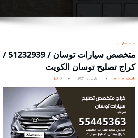
تصليح سيارات
متخصص سيارات توسان / 51232939‬ /
كراج تصليح توسان الكويت
بواسطة ammar
مارس 8, 2021
0