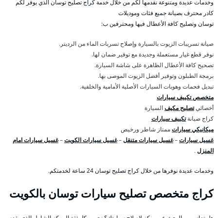
وخدمات عديدة ومتنوعة نقدمها لكم من خلال خدمة كراج تصليح توسان الذي يوفر لكم
كادر محترف بصيانة جميع فئات وموديلات
توسان وتصليح كافة الأعطال فيها ومحترفين ب:
صيانة تسريبات الزيوت بالسيارة وإصلاح تسربات الماء من الرديتر.
نوفر قطع غيار مستعملة وجديدة مع توفير ضمان لها.
تصحيح كافة الأعطال الظاهرة على شاشة السيارة.
برمجة الطبلون وتوفير أفضل الزيوت الموصى بها.
تبديل فحمات وهوبات السيارات الأصلية الأمامية والخلفية.
متخصص تكييف سيارات
أخصائي
تصليح مكيف
السيارة
كراج صيانة
تكييف سيارات
ميكانيكي سيارات
ممتاز شاطر ورخيص
غسيل سيارات
–
غسيل سيارات متنقل
–
غسيل سيارات الكويت
–
غسيل سيارات امام
المنزل
.
وخدمات عديدة نوفرها من خلال كراج تصليح توسان 24 ساعة لخدمتكم.
كراج متخصص تصليح سيارات توسان بالكويت
هل تعاني من البحث عن مركز لإصلاح سيارتك؟ نحن وبكل ثقة المركز الشامل الذي يقدم