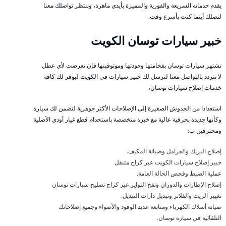
يقدم خدماته السريعة والفورية والمميزة بأيدي ماهرة، وننتظر تواصلك معنا
لنصلك أينما كنت بأسرع وقت.
خبير سيارات توسان الكويت
تشتهر سيارات توسان بفخامتها وجودتها وموثوقيتها فإن تعرضت لأي عطل
لا تتردد بالتواصل معنا لنرسل لك خبير سيارات في الكويت ليوفر لك كافة
خدمات إصلاح سيارات توسان،
استعدادا من الخدوش الصغيرة إلى الإصلاحات الأكثر جوهرية لنضمن لك سيارة
وكأنها جديدة بحرفية عالية مع خبرة متخصصة باستخدام قطع غيار أودي الأصلية
ومحترفين ب:
إصلاح البريك والفرامل وصيانة المكيف.
خبير إصلاح سيارات الكويت عبر كراج متنقل
عملية الضبط وفحص الحالة العامة.
إصلاح الإطارات والدوران ونفخ التواير.عبر كراج تصليح سيارات توسان
تغيير الزيت والفلاتر وتبديل دارات التبديل.
صيانة أسلاك الكهرباء ومتابعة عديد الوقود والأضواء وجميع إصلاحاتك
التلقائية في سيارة توسان.