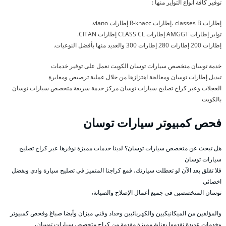
توفير كافة أنواع التواير منها :
إطارات classes B ،إطارات R-knacc إطارات viano.
تواير إطارات AMGGT إطارات CLASS CL إطارات CITAN.
إطارات 200 إطارات 280 إطارات 300 والعديد منها بأفضل النوعيات.
خدمة توسان متخصص سيارات توسان الكويت نعمل على توفير خدمات
تبديل إطارات توسان ومعالجة اهتزازها من خلال عملية ترصيص ومعايرة
العجلات وعبر كراج تصليح سيارات توسان مركز خدمة سريعة متخصص سيارات توسان
بالكويت
فحص كمبيوتر سيارات توسان
هل تبحث عن متخصص سيارات توسان؟ لدينا خدمات مميزة نوفرها عبر كراج تصليح
سيارات توسان
فلا تقلق بعد الآن لو تعطلت سيارتك، فمع كراجنا المتميز في تصليح سيارة وادي وبفضل
اخصائي
توسان المتخصصين في جميع أعمال الإصلاح والصيانة،
والمؤلفين من الميكانيكيين والكهربائيين وحداد وفني ميزان وأيضا صباغ وفحص كمبيوتر
وخدمات عديدة نقدمها بعناية مميزة مقدمة من كراج متخصص سيارات توسان،