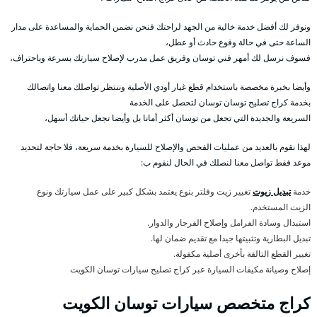
ونوفر لك أفضل خدمة خالية من الجهد لراحتك فنحن نضمن الحماية والمساعدة على مدار
الساعة حتى في حالة وقوع حادث أو عطل،
فسوف نرسل لك أمهر فني توسان وفريق عمل مدرب لإصلاح سيارتك بسرعة وباحتراف،
وأيضا بخبرة مخصصة باستخدام قطع غيار أودي الأصلية وننتظر تواصلك معنا واتصالك
بخدمة كراج تصليح توسان توسان لتحصل على الخدمة
السريعة والجديدة التي تجعل من توسان أكثر أمانا بل وأيضا تجعل حياتك أسهل،
لهذا نقوم بالعديد من عمليات الفحص والإصلاح للسيارة بخدمة سريعة، فلا حاجة لتحديد
موعد فقط تواصل معنا لنصلك في الحال لنقوم ب:
خدمة
تبديل زيوت
تغيير زيت وفلتر بنوع يعتمد بشكل كبير على عمل سيارتك ونوع
الزيت المستخدم.
استبدال وسادة الفرامل وإصلاح الفرجار والدوار.
تبديل البطارية وتثبيتها جيدا مع تقديم ضمان لها.
تغيير القطع التالفة بأخرى أصلية مكفولة.
إصلاح وصيانة مكيفات السيارة عبر كراج تصليح سيارات توسان الكويت
كراج متخصص سيارات توسان الكويت