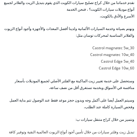
نقدم خدماتنا من خلال كراج تصليح سيارات الكويت الذي يقوم بتبديل الزيت والفلاتر لجميع
أنواع موديلات سيارات الكويت؟ ، فنحن الخدمة
الأسرع والأدق بالكويت،
ونهتم بصيانة وخدمة السيارات الألمانية ولدينا أفضل المعدات والأجهزة وأجود أنواع الزيوت
والفلاتر المناسبة لمحركات توسان مثل:
Castrol magnatec 5w_30
Castrol magnatec 10w_40
Castrol Edge 5w_40
Castrol Edge 10w_60
وستحصل على خدمة تغيير زيت الماكينة مع الفلتر الأصلي لجميع الموديلات بأسعار
منافسة في الأسواق وبخدمة تستغرق أقل من نصف ساعة،
وسيتم العمل أيضا على أكمل وجه وبدون حجز موعد فقط عند الوصول تتم بداية العمل
وفحص السيارة كاملة عند الطلب،
ونتميز من خلال كراج متنقل سيارات ب:
تبديل زيت وفلتر سيارات من خلال تأمين أجود أنواع الزيوت العالمية النقية وتوفير كافة