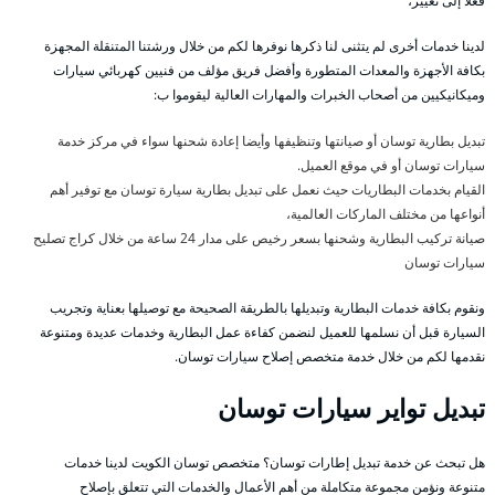
فعلا إلى تغيير،
لدينا خدمات أخرى لم يتثنى لنا ذكرها نوفرها لكم من خلال ورشتنا المتنقلة المجهزة
بكافة الأجهزة والمعدات المتطورة وأفضل فريق مؤلف من فنيين كهربائي سيارات
وميكانيكيين من أصحاب الخبرات والمهارات العالية ليقوموا ب:
تبديل بطارية توسان أو صيانتها وتنظيفها وأيضا إعادة شحنها سواء في مركز خدمة
سيارات توسان أو في موقع العميل.
القيام بخدمات البطاريات حيث نعمل على تبديل بطارية سيارة توسان مع توفير أهم
أنواعها من مختلف الماركات العالمية،
صيانة تركيب البطارية وشحنها بسعر رخيص على مدار 24 ساعة من خلال كراج تصليح
سيارات توسان
ونقوم بكافة خدمات البطارية وتبديلها بالطريقة الصحيحة مع توصيلها بعناية وتجريب
السيارة قبل أن نسلمها للعميل لنضمن كفاءة عمل البطارية وخدمات عديدة ومتنوعة
نقدمها لكم من خلال خدمة متخصص إصلاح سيارات توسان.
تبديل تواير سيارات توسان
هل تبحث عن خدمة تبديل إطارات توسان؟ متخصص توسان الكويت لدينا خدمات
متنوعة ونؤمن مجموعة متكاملة من أهم الأعمال والخدمات التي تتعلق بإصلاح