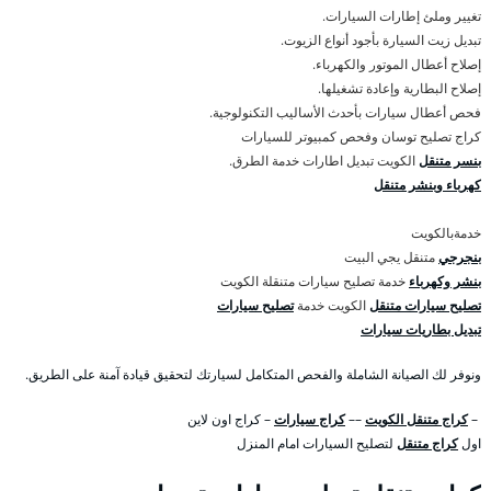
تغيير وملئ إطارات السيارات.
تبديل زيت السيارة بأجود أنواع الزيوت.
إصلاح أعطال الموتور والكهرباء.
إصلاح البطارية وإعادة تشغيلها.
فحص أعطال سيارات بأحدث الأساليب التكنولوجية.
كراج تصليح توسان وفحص كمبيوتر للسيارات
بنسر متنقل
الكويت تبديل اطارات خدمة الطرق.
كهرباء وبنشر متنقل
خدمةبالكويت
بنجرجي
متنقل يجي البيت
بنشر وكهرباء
خدمة تصليح سيارات متنقلة الكويت
تصليح سيارات متنقل
الكويت خدمة
تصليح سيارات
تبديل بطاريات سيارات
ونوفر لك الصيانة الشاملة والفحص المتكامل لسيارتك لتحقيق قيادة آمنة على الطريق.
–
كراج متنقل الكويت
––
كراج سيارات
– كراج اون لاين
اول
كراج متنقل
لتصليح السيارات امام المنزل