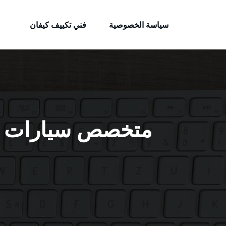
الكويتية
لتجاوز
خدمات وظائف بالكويت
لى
سياسة الخصوصية
فني تكييف كيفان
لمحتوى