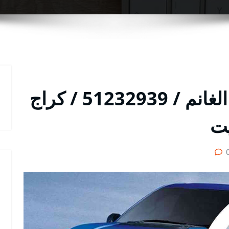
متخصص سيارات فورد الغانم / 51232939‬ / كراج
يت