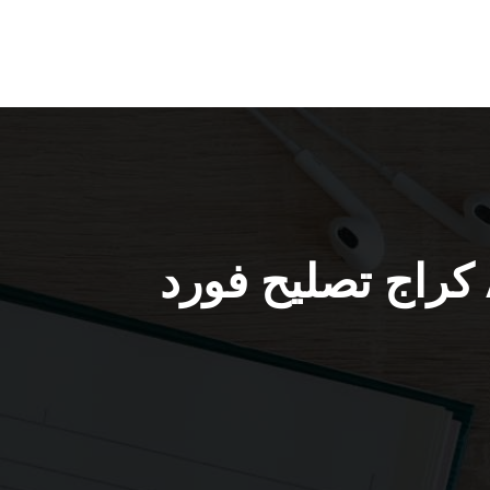
صص سيارات فورد الغانم / 51232939 / كراج تصليح فورد