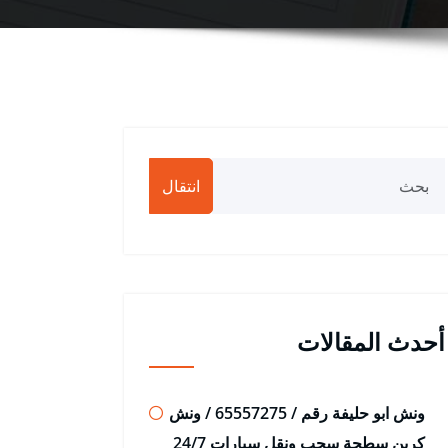
انتقال
أحدث المقالات
ونش ابو حليفة رقم / 65557275 / ونش
كرين سطحة سحب ونقل سيارات 24/7