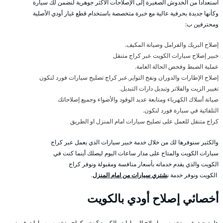
استعدادا من الخدوش الصغيرة إلى الإصلاحات الأكثر جوهرية لنضمن لك سيارة
وكأنها جديدة بحرفية عالية مع خبرة متخصصة باستخدام قطع غيار أودي الأصلية
ومحترفين ب:
إصلاح البريك والفرامل وصيانة المكيف.
خبير إصلاح سيارات الكويت عبر كراج متنقل
عملية الضبط وفحص الحالة العامة.
إصلاح الإطارات والدوران ونفخ التواير.عبر كراج تصليح سيارات فورد لنكون
تغيير الزيت والفلاتر وتبديل دارات التبديل.
صيانة أسلاك الكهرباء ومتابعة عديد الوقود والأضواء وجميع إصلاحاتك
التلقائية في سيارة فورد لنكون.
كراج متنقل للعمل على تصليح سيارات امام المنزل او الطريق
والكثير سنوفرها لك من خلال خدمة خبير سيارات الذي يعمل عبر كراج
سيارات الكويت والمتاح على مدار ساعات اليوم ليصلك أينما كنت في
الكويت والذي يقدم خدماته بأسعار منافسة ومقبولة ونوفر كراج
الكويت ونوفر خدمة ن
شتري سيارات من امام المنزل
.
أخصائي إصلاح أودي بالكويت
هل تبحث عن متخصصين إصلاح السيارات بالكويت؟ نحن كراج متخصص سيارات فورد