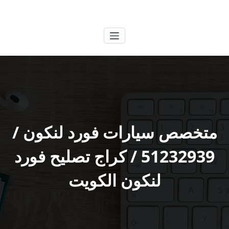
لتجاوز
الكويتية
خدمات وظائف بالكويت
لى
لمحتوى
متخصص سيارات فورد لنكون /
51232939‬ / كراج تصليح فورد
لنكون الكويت