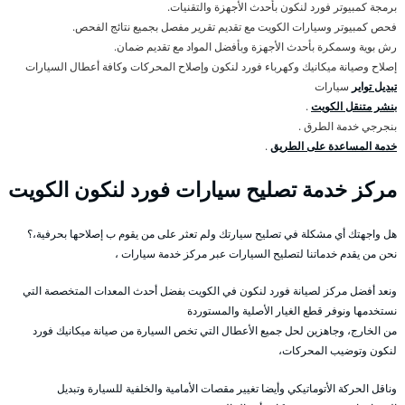
برمجة كمبيوتر فورد لنكون بأحدث الأجهزة والتقنيات.
فحص كمبيوتر وسيارات الكويت مع تقديم تقرير مفصل بجميع نتائج الفحص.
رش بوية وسمكرة بأحدث الأجهزة وبأفضل المواد مع تقديم ضمان.
إصلاح وصيانة ميكانيك وكهرباء فورد لنكون وإصلاح المحركات وكافة أعطال السيارات
تبديل تواير
سيارات
بنشر متنقل الكويت
.
بنجرجي خدمة الطرق .
خدمة المساعدة على الطريق
.
مركز خدمة تصليح سيارات فورد لنكون الكويت
هل واجهتك أي مشكلة في تصليح سيارتك ولم تعثر على من يقوم ب إصلاحها بحرفية،؟
نحن من يقدم خدماتنا لتصليح السيارات عبر مركز خدمة سيارات ،
ونعد أفضل مركز لصيانة فورد لنكون في الكويت بفضل أحدث المعدات المتخصصة التي
نستخدمها ونوفر قطع الغيار الأصلية والمستوردة
من الخارج، وجاهزين لحل جميع الأعطال التي تخص السيارة من صيانة ميكانيك فورد
لنكون وتوضيب المحركات،
وناقل الحركة الأتوماتيكي وأيضا تغيير مقصات الأمامية والخلفية للسيارة وتبديل