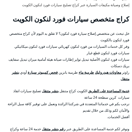
إصلاح وصيانة مكيفات السيارة عبر كراج تصليح سيارات فورد لنكون الكويت
كراج متخصص سيارات فورد لنكون الكويت
خل تبحث عن متخصص إصلاح سيارة فورد لنكون؟ لا تقلق بد اليوم لأن كراج متخصص
فورد لنكون بالكويت
وفر كل خدمات السيارات من فورد لنكون كهربائي سيارات فورد لنكون ميكانيكي
سيارات فورد لنكون قطع غيار
سيارات فورد لنكون الأصلية تبديل تواير إطارات صيانة هيئة أمامية ميزان تبديل سفايف
بريك دسكات
راوتر
معاونات هيدروليك
طرمبة ماء
طرمبة بانزين
فحص كمبيوتر سيارة
أودي
بنشر
متنقل
.
خدمة المساعدة على الطريق
الكويت كراج متنقل
بنشر متنقل
تصليح سيارات انقاذ
سيارات كرين سطحة 24 ساعة
نرحب بكم في خدماتنا المتعددة في شركتنا الرائدة ونعمل على توفير كافة سبل الراحة
والأمان لكم وذلك من خلال تقديم
أفضل الخدمات.
ونوفر لكم خدمة المساعدة على الطريق عبر
رقم بنشر متنقل
خدمة 24 ساعة وكراج