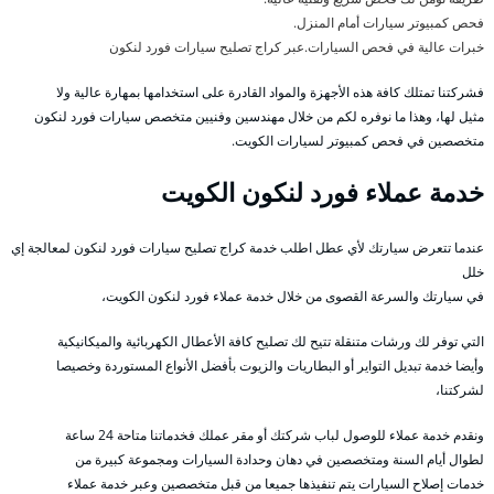
فحص كمبيوتر سيارات أمام المنزل.
خبرات عالية في فحص السيارات.عبر كراج تصليح سيارات فورد لنكون
فشركتنا تمتلك كافة هذه الأجهزة والمواد القادرة على استخدامها بمهارة عالية ولا
مثيل لها، وهذا ما نوفره لكم من خلال مهندسين وفنيين متخصص سيارات فورد لنكون
متخصصين في فحص كمبيوتر لسيارات الكويت.
خدمة عملاء فورد لنكون الكويت
عندما تتعرض سيارتك لأي عطل اطلب خدمة كراج تصليح سيارات فورد لنكون لمعالجة إي
خلل
في سيارتك والسرعة القصوى من خلال خدمة عملاء فورد لنكون الكويت،
التي توفر لك ورشات متنقلة تتيح لك تصليح كافة الأعطال الكهربائية والميكانيكية
وأيضا خدمة تبديل التواير أو البطاريات والزيوت بأفضل الأنواع المستوردة وخصيصا
لشركتنا،
ونقدم خدمة عملاء للوصول لباب شركتك أو مقر عملك فخدماتنا متاحة 24 ساعة
لطوال أيام السنة ومتخصصين في دهان وحدادة السيارات ومجموعة كبيرة من
خدمات إصلاح السيارات يتم تنفيذها جميعا من قبل متخصصين وعبر خدمة عملاء