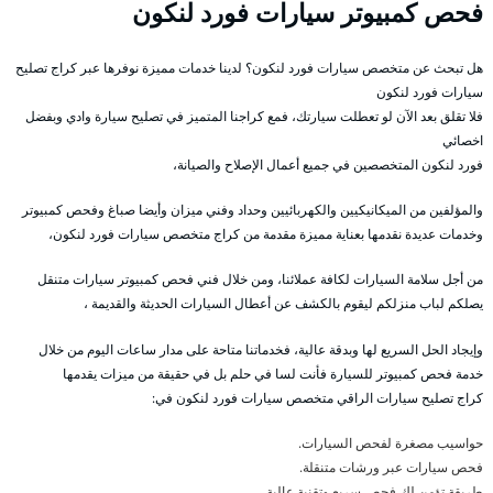
فحص كمبيوتر سيارات فورد لنكون
هل تبحث عن متخصص سيارات فورد لنكون؟ لدينا خدمات مميزة نوفرها عبر كراج تصليح
سيارات فورد لنكون
فلا تقلق بعد الآن لو تعطلت سيارتك، فمع كراجنا المتميز في تصليح سيارة وادي وبفضل
اخصائي
فورد لنكون المتخصصين في جميع أعمال الإصلاح والصيانة،
والمؤلفين من الميكانيكيين والكهربائيين وحداد وفني ميزان وأيضا صباغ وفحص كمبيوتر
وخدمات عديدة نقدمها بعناية مميزة مقدمة من كراج متخصص سيارات فورد لنكون،
من أجل سلامة السيارات لكافة عملائنا، ومن خلال فني فحص كمبيوتر سيارات متنقل
يصلكم لباب منزلكم ليقوم بالكشف عن أعطال السيارات الحديثة والقديمة ،
وإيجاد الحل السريع لها وبدقة عالية، فخدماتنا متاحة على مدار ساعات اليوم من خلال
خدمة فحص كمبيوتر للسيارة فأنت لسا في حلم بل في حقيقة من ميزات يقدمها
كراج تصليح سيارات الراقي متخصص سيارات فورد لنكون في:
حواسيب مصغرة لفحص السيارات.
فحص سيارات عبر ورشات متنقلة.
طريقة تؤمن لك فحص سريع وتقنية عالية.