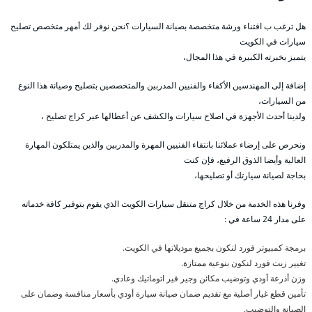
هل ترغب ب اقتناء ورشة متخصصة بصيانة السيارات ؟نحن نوفر لك أمهر متخصص تصليح
سيارات في الكويت
يتميز بخبرته الكبيرة في هذا المجال،
إضافة إلى المهندسين الأكفاء والفنيين المدربين والمتخصصين بتصليح وصيانة هذا النوع
من السيارات،
ولدينا أحدث الأجهزة في اصلاح سيارات والكشف عن أعطالها عبر كراج تصليح ،
ونحرص على إرضاء عملائنا بانتقاء الفنيين المهرة والمدربين والذين يمتلكون المهارة
العالية وأيضا الذوق الرفيع، فإن كنت
بحاجة لصيانة سيارتك أو تصليحها،
وفرنا هذه الخدمة من خلال كراج متنقل سيارات الكويت الذي يقوم بتوفير كافة خدماته
على مدار 24 ساعة في :
برمجة كمبيوتر فورد لنكون بجميع موديلاتها في الكويت.
تغيير زيت فورد لنكون بنوعية ممتازة.
وزن أذرعة أودي وتوضيب مكائن وجير قير اتوماتيك وعادي.
تأمين قطع غيار أصلية مع تقديم ضمان صيانة سيارة أودي بأسعار منافسة وضمان على
الصيانة والتوضيب.