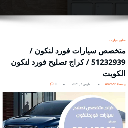
تصليح سيارات
متخصص سيارات فورد لنكون /
51232939‬ / كراج تصليح فورد لنكون
الكويت
بواسطة ammar
مارس 7, 2021
0