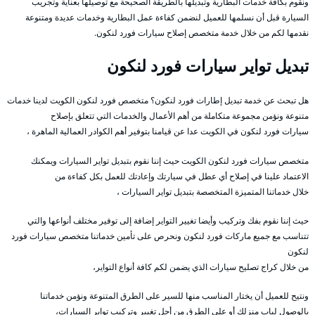
ونقوم بكافة خدمات البطارية وتبديلها بالطريقة الصحيحة مع توصيلها بعناية وتجريب
السيارة قبل أن نسلمها للعميل لنضمن كفاءة عمل البطارية وخدمات عديدة ومتنوعة
نقدمها لكم من خلال خدمة متخصص إصلاح سيارات فورد لنكون.
تبديل تواير سيارات فورد لنكون
هل تبحث عن خدمة تبديل إطارات فورد لنكون؟ متخصص فورد لنكون الكويت لدينا خدمات
متنوعة ونؤمن مجموعة متكاملة من أهم الأعمال والخدمات التي تتعلق بإصلاح
سيارات فورد لنكون في الكويت عدا عن قيامنا بتوفير أهم الكوادر العمالية الماهرة ،
متخصص سيارات فورد لنكون الكويت حيث إننا نقوم بتبديل تواير السيارات ويمكنك
الاعتماد علينا في إصلاح أي عطل في سيارتك وإعادتك للعمل بكل كفاءة من
خلال خدماتنا المتميزة المتخصصة بتبديل تواير السيارات ،
حيث إننا نقوم بفك وتركيب وأيضا تغيير التواير إضافة إلى توفير مختلف أنواعها والتي
تتناسب مع جميع ماركات فورد لنكون ونحرص على تأمين خدماتنا متخصص سيارات فورد
لنكون
من خلال كراج تصليح سيارات الذي يضمن لكم كافة أنواع التواير،
ونتيح للعميل أن يختار المناسب منها للسير على الطرق المتنوعة ونؤمن خدماتنا
بالوصول لباب منزلك أو على الطرق من أجل تغيير وتركيب تواير السيارات،