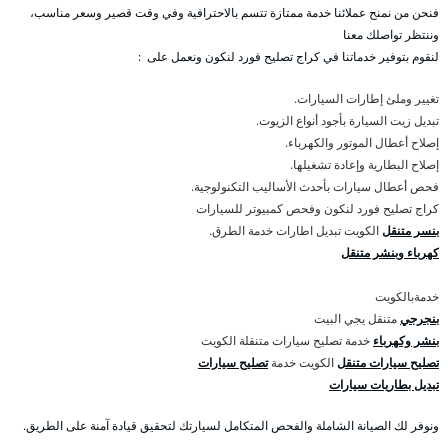
فنحن من نمنح عملائنا خدمة ممتازة تتسم بالاحترافية وفي وقت قصير وسعر مناسب،
وننتظر تواصلك معنا
لنقوم بتوفير خدماتنا في كراج تصليح فورد لنكون ونعمل على :
تغيير وملئ إطارات السيارات.
تبديل زيت السيارة بأجود أنواع الزيوت.
إصلاح أعطال الموتور والكهرباء.
إصلاح البطارية وإعادة تشغيلها.
فحص أعطال سيارات بأحدث الأساليب التكنولوجية.
كراج تصليح فورد لنكون وفحص كمبيوتر للسيارات
بنسر متنقل
الكويت تبديل اطارات خدمة الطرق.
كهرباء وبنشر متنقل
خدمةبالكويت
بنجرجي
متنقل يجي البيت
بنشر وكهرباء
خدمة تصليح سيارات متنقلة الكويت
تصليح سيارات متنقل
الكويت خدمة
تصليح سيارات
تبديل بطاريات سيارات
ونوفر لك الصيانة الشاملة والفحص المتكامل لسيارتك لتحقيق قيادة آمنة على الطريق.