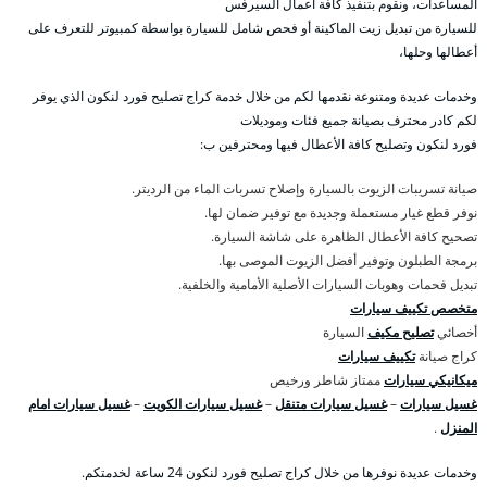
المساعدات، ونقوم بتنفيذ كافة أعمال السيرفس
للسيارة من تبديل زيت الماكينة أو فحص شامل للسيارة بواسطة كمبيوتر للتعرف على
أعطالها وحلها،
وخدمات عديدة ومتنوعة نقدمها لكم من خلال خدمة كراج تصليح فورد لنكون الذي يوفر
لكم كادر محترف بصيانة جميع فئات وموديلات
فورد لنكون وتصليح كافة الأعطال فيها ومحترفين ب:
صيانة تسريبات الزيوت بالسيارة وإصلاح تسربات الماء من الرديتر.
نوفر قطع غيار مستعملة وجديدة مع توفير ضمان لها.
تصحيح كافة الأعطال الظاهرة على شاشة السيارة.
برمجة الطبلون وتوفير أفضل الزيوت الموصى بها.
تبديل فحمات وهوبات السيارات الأصلية الأمامية والخلفية.
متخصص تكييف سيارات
أخصائي
تصليح مكيف
السيارة
كراج صيانة
تكييف سيارات
ميكانيكي سيارات
ممتاز شاطر ورخيص
غسيل سيارات
–
غسيل سيارات متنقل
–
غسيل سيارات الكويت
–
غسيل سيارات امام
المنزل
.
وخدمات عديدة نوفرها من خلال كراج تصليح فورد لنكون 24 ساعة لخدمتكم.