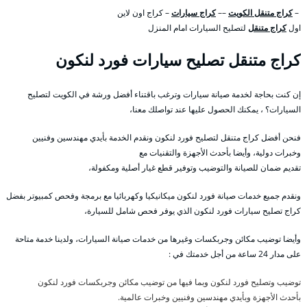
–
كراج متنقل الكويت
––
كراج سيارات
– كراج اون لاين
اول
كراج متنقل
لتصليح السيارات امام المنزل
كراج متنقل تصليح سيارات فورد لنكون
إن كنت بحاجة لخدمة صيانة سيارات وترغب باقتناء أفضل ورشة في الكويت لتصليح
السيارات؟ ، يمكنك الحصول عليها عند تواصلك معنا،
فنحن أفضل كراج متنقل لتصليح فورد لنكون ونقدم الخدمة بأيدي مهندسين وفنيين
وخبرات دولية، وأيضا بأحدث الأجهزة والتقنيات مع
تقديم ضمان للصيانة والتوضيب وتوفير قطع غيار أصلية ومكفولة،
ونقدم جميع خدمات صيانة فورد لنكون ميكانيكيا وكهربائيا مع برمجة وفحص كمبيوتر بفضل
كراج تصليح سيارات فورد لنكون الذي يوفر فحص شامل للسيارة،
وأيضا توضيب مكائن وجربكسات وغيرها من خدمات صيانة السيارات، ولدينا خدمة متاحة
على مدار 24 ساعة من أجل خدمتك في :
توضيب وتصليح فورد لنكون وبما فيها من توضيب مكائن وجربكسات فورد لنكون
بأحدث الأجهزة وبأيدي مهندسين وفنيين وخبرات عالمية.