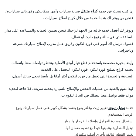
إن كنت تبحث عن خدمة
كراج متنقل
صيانة سيارات وأمهر ميكانيكي وكهربائي سيارات؟،
فنحن من يوفر لك هذه الخدمة من خلال كراج اصلاح سيارات ،
ونوفر لك أفضل خدمة خالية من الجهد لراحتك فنحن نضمن الحماية والمساعدة على مدار
الساعة حتى في حالة وقوع حادث أو عطل،
فسوف نرسل لك أمهر فني فورد لنكون وفريق عمل مدرب لإصلاح سيارتك بسرعة
وباحتراف،
وأيضا بخبرة مخصصة باستخدام قطع غيار أودي الأصلية وننتظر تواصلك معنا واتصالك
بخدمة كراج تصليح فورد لنكون فورد لنكون لتحصل على الخدمة
السريعة والجديدة التي تجعل من فورد لنكون أكثر أمانا بل وأيضا تجعل حياتك أسهل،
لهذا نقوم بالعديد من عمليات الفحص والإصلاح للسيارة بخدمة سريعة، فلا حاجة لتحديد
موعد فقط تواصل معنا لنصلك في الحال لنقوم ب:
خدمة
تبديل زيوت
تغيير زيت وفلتر بنوع يعتمد بشكل كبير على عمل سيارتك ونوع
الزيت المستخدم.
استبدال وسادة الفرامل وإصلاح الفرجار والدوار.
تبديل البطارية وتثبيتها جيدا مع تقديم ضمان لها.
تغيير القطع التالفة بأخرى أصلية مكفولة.