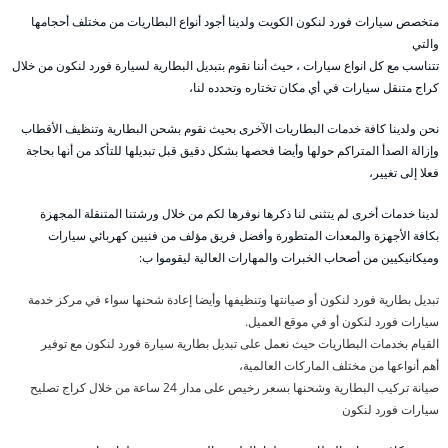
متخصص سيارات فورد لنكون الكويت ولدينا أجود أنواع البطاريات من مختلف أحجامها
والتي
تتناسب مع كل انواع سيارات ، حيث أننا نقوم بتبديل البطارية لسيارة فورد لنكون من خلال
كراج متنقل سيارات في أي مكان تختاره وتحدده لنا،
نحن ولدينا كافة خدمات البطاريات الآخرى بحيث نقوم بشحن البطارية وتنظيف الأقطاب
وإزالة الصدأ المتراكم حولها وأيضا فحصها بشكل دقيق قبل تبديلها للتأكد من أنها بحاجة
فعلا إلى تغيير،
لدينا خدمات أخرى لم يتثنى لنا ذكرها نوفرها لكم من خلال ورشتنا المتنقلة المجهزة
بكافة الأجهزة والمعدات المتطورة وأفضل فريق مؤلف من فنيين كهربائي سيارات
وميكانيكيين من أصحاب الخبرات والمهارات العالية ليقوموا ب:
تبديل بطارية فورد لنكون أو صيانتها وتنظيفها وأيضا إعادة شحنها سواء في مركز خدمة
سيارات فورد لنكون أو في موقع العميل.
القيام بخدمات البطاريات حيث نعمل على تبديل بطارية سيارة فورد لنكون مع توفير
أهم أنواعها من مختلف الماركات العالمية،
صيانة تركيب البطارية وشحنها بسعر رخيص على مدار 24 ساعة من خلال كراج تصليح
سيارات فورد لنكون