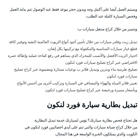
وسيتم العمل أيضا على أكمل وجه وبدون حجز موعد فقط عند الوصول تتم بداية العمل
وفحص السيارة كاملة عند الطلب،
ونتميز من خلال كراج متنقل سيارات ب:
تبديل زيت وفلتر سيارات من خلال تأمين أجود أنواع الزيوت العالمية النقية وتوفير كافة
قطع غيار سيارات المناسبة والمكفولة مع تركيبها بكل إتقان.
اختيار الزيت الأفضل والأنسب للمحرك الذي يساهم في رفع كفاءة عمليه وإطالة عمره
الافتراضي عبر كراج تصليح سيارات فورد لنكون
تصليح طرمبة ماء وبنزين وتبديل فلاتر ب نوعيات ممتازة ومضمونة عبر كراج تصليح
سيارات فورد لنكون
تغيير فلاتر المياه والهواء والمصافي في السيارة وتركيب آخرى من أحسن الأنواع
وبأسعار مميزة ورخيصة عبر كراج تصليح سيارات فورد لنكون
تبديل بطارية سيارة فورد لنكون
هل تحتاج فحص بطارية سيارتك؟ نؤمن لسيارتك خدمة تبديل البطارية
من خلال كراج صيانة سيارات والتي تتم على أيدي اخصائيين فورد لنكون في
الكويت والذي يمتلكون الخبرة الواسعة في هذا المجال،