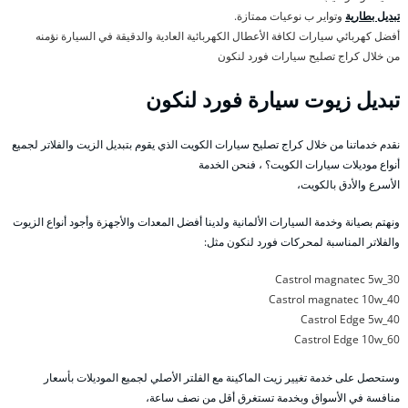
تبديل بطارية
وتواير ب نوعيات ممتازة.
أفضل كهربائي سيارات لكافة الأعطال الكهربائية العادية والدقيقة في السيارة نؤمنه
من خلال كراج تصليح سيارات فورد لنكون
تبديل زيوت سيارة فورد لنكون
نقدم خدماتنا من خلال كراج تصليح سيارات الكويت الذي يقوم بتبديل الزيت والفلاتر لجميع
أنواع موديلات سيارات الكويت؟ ، فنحن الخدمة
الأسرع والأدق بالكويت،
ونهتم بصيانة وخدمة السيارات الألمانية ولدينا أفضل المعدات والأجهزة وأجود أنواع الزيوت
والفلاتر المناسبة لمحركات فورد لنكون مثل:
Castrol magnatec 5w_30
Castrol magnatec 10w_40
Castrol Edge 5w_40
Castrol Edge 10w_60
وستحصل على خدمة تغيير زيت الماكينة مع الفلتر الأصلي لجميع الموديلات بأسعار
منافسة في الأسواق وبخدمة تستغرق أقل من نصف ساعة،