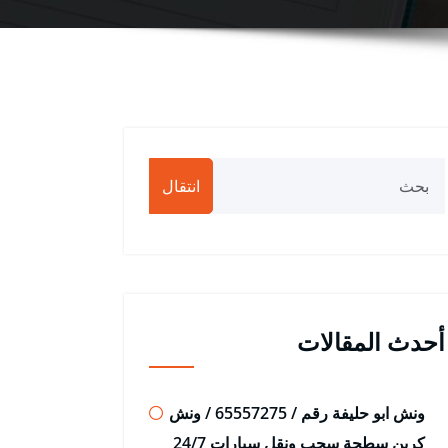
انتقال
أحدث المقالات
ونش ابو حليفة رقم / 65557275 / ونش
كرين سطحة سحب ونقل سيارات 24/7