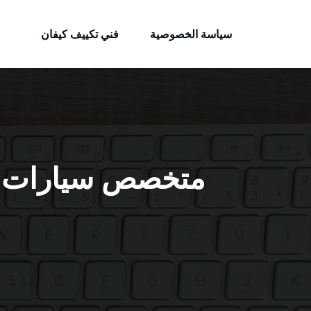
الكويتية
لتجاوز
خدمات وظائف بالكويت
لى
سياسة الخصوصية
فني تكييف كيفان
لمحتوى