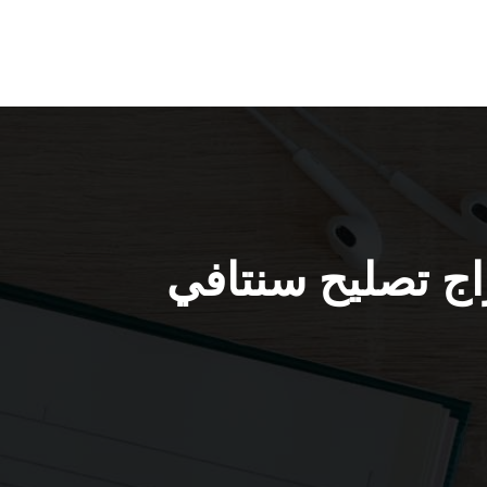
ات سنتافي / 51232939 / كراج تصليح سنتافي