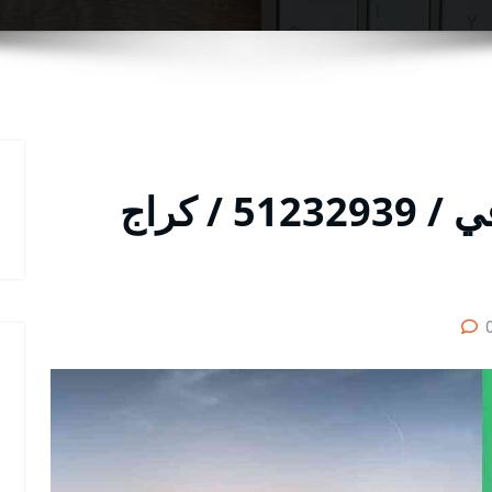
متخصص سيارات سنتافي / 51232939‬ / كراج