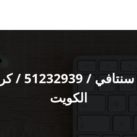
متخصص سيار‬
الكويت